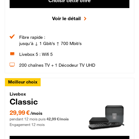
Choisir cette offre
Voir le détail
Fibre rapide :
jusqu'à ↓ 1 Gbit/s ↑ 700 Mbit/s
Livebox 5 : Wifi 5
200 chaînes TV + 1 Décodeur TV UHD
Meilleur choix
Livebox Classic Fibre
Livebox
Classic
29,99 € par mois pendant 12 mois puis 42,99 € par mois, Engagement 12 moi
29,99 €
/mois
pendant 12 mois puis
42,99 €/mois
Engagement 12 mois