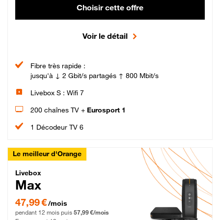
Choisir cette offre
Voir le détail
Fibre très rapide :
jusqu'à ↓ 2 Gbit/s partagés ↑ 800 Mbit/s
Livebox S : Wifi 7
200 chaînes TV +
Eurosport 1
1 Décodeur TV 6
Le meilleur d'Orange
Livebox Max Fibre
Livebox
Max
47,99 € par mois pendant 12 mois puis 57,99 € par mois, Engagement 12 moi
47,99 €
/mois
pendant 12 mois puis
57,99 €/mois