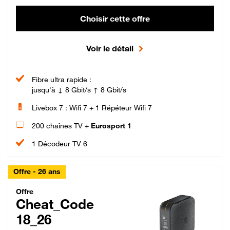
Choisir cette offre
Voir le détail
Fibre ultra rapide :
jusqu'à ↓ 8 Gbit/s ↑ 8 Gbit/s
Livebox 7 : Wifi 7 + 1 Répéteur Wifi 7
200 chaînes TV +
Eurosport 1
1 Décodeur TV 6
Offre - 26 ans
Cheat_Code Fibre_18_26
Offre
Cheat_Code
18_26