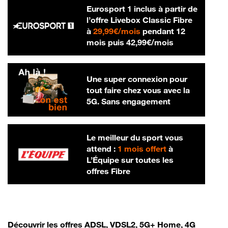
Eurosport 1 inclus à partir de
l’offre Livebox Classic Fibre
29,99 € par mois
à
29,99€/mois
pendant 12
42,99 € par m
mois puis
42,99€/mois
Une super connexion pour
tout faire chez vous avec la
5G. Sans engagement
Le meilleur du sport vous
attend :
1 mois offert
à
L’Équipe sur toutes les
offres Fibre
Découvrir les offres ADSL, VDSL2, 5G+ Home, 4G