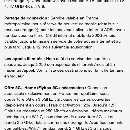
sur orange.fr). Connexion wifi avec Décodeur TV compatible : TV
4, TV UHD 4K et TV 6.
Partage de connexion :
Service valable en France
métropolitaine, sous réserve de couverture mobile (détails sur
réseaux.orange.fr), pour les nouveaux clients Internet ADSL avec
rendez-vous ou Fibre. Crédit internet mobile de 200Go/mois
valable jusqu'à la mise en service de votre accès internet et au
plus tard jusqu'à 12 mois suivant la souscription.
Les appels illimités
: Hors coût du service des numéros
spéciaux. Jusqu’à 250 correspondants différents/mois et 3h
maximum/appel. Voir la liste des destinations sur la fiche tarifaire
en vigueur.
Offre 5G+ Home (Flybox 5G+ nécessaire) :
Connexion
accessible exclusivement en France métropolitaine sous
couverture 5G en 3,5GHz. 5G : dans les zones couvertes
(déploiement en cours). Frais d’activation : 29€. Jusqu’à 1,5
Gbit/s en réception et 250 Mbit/s en émission : débits maximum
théoriques, en Wifi 7, sous réserve de couverture 5G+ et en
bande 3,5 GHz, détails sur reseaux.orange.fr. Avec équipements
compatibles. Wifi 7 : en dual band, 2,4 GHz et 5 GHz sous