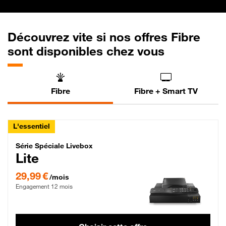
Découvrez vite si nos offres Fibre
sont disponibles chez vous
Fibre
Fibre + Smart TV
L'essentiel
Série Spéciale Livebox Lite Fibre
Série Spéciale Livebox
Lite
29,99 € par mois , Engagement 12 mois
29,99 €
/mois
Engagement 12 mois