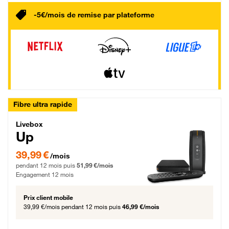
-5€/mois de remise par plateforme
Fibre ultra rapide
Livebox Up Fibre
Livebox
Up
39,99 € par mois pendant 12 mois puis 51,99 € par mois, Engagement 12 moi
39,99 €
/mois
pendant 12 mois puis
51,99 €/mois
Engagement 12 mois
Prix client mobile
39,99 €/mois
pendant 12 mois puis
46,99 €/mois