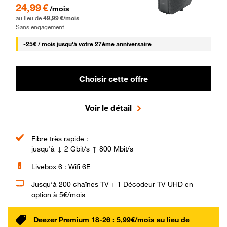
24,99 € par mois pendant 0 mois puis 49,99 € par mois, Sans engagement
24,99 €
/mois
au lieu de
49,99 €/mois
Sans engagement
25 € par mois
-
25€ / mois
jusqu'à votre 27ème anniversaire
Choisir cette offre
Voir le détail
Fibre très rapide :
jusqu'à ↓ 2 Gbit/s ↑ 800 Mbit/s
Livebox 6 : Wifi 6E
Jusqu’à 200 chaînes TV + 1 Décodeur TV UHD en
option à 5€/mois
Deezer Premium 18-26 : 5,99€/mois au lieu de