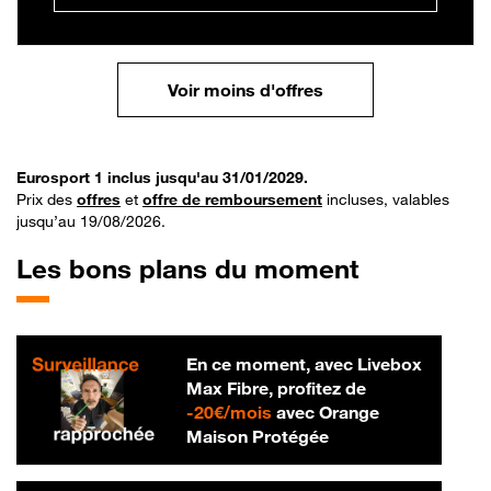
Voir moins d'offres
Eurosport 1 inclus jusqu'au 31/01/2029.
Prix des
offres
et
offre de remboursement
incluses, valables
jusqu’au 19/08/2026.
Les bons plans du moment
En ce moment, avec Livebox
Max Fibre, profitez de
20 € par mois
-
20€/mois
avec Orange
Maison Protégée