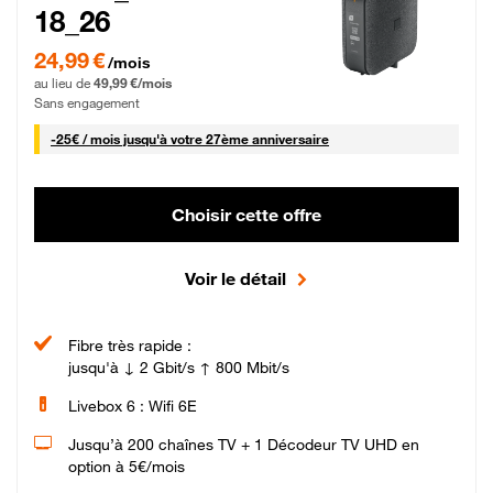
18_26
24,99 € par mois pendant 0 mois puis 49,99 € par mois, Sans engagement
24,99 €
/mois
au lieu de
49,99 €/mois
Sans engagement
25 € par mois
-
25€ / mois
jusqu'à votre 27ème anniversaire
Choisir cette offre
Voir le détail
Fibre très rapide :
jusqu'à ↓ 2 Gbit/s ↑ 800 Mbit/s
Livebox 6 : Wifi 6E
Jusqu’à 200 chaînes TV + 1 Décodeur TV UHD en
option à 5€/mois