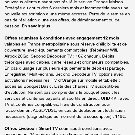
nouveaux clients n’ayant pas résilié le service Orange Maison
Protégée au cours des 6 derniers mois et incompatible avec une
nouvelle souscription à une même adresse. Perte de la remise en
cas de résiliation d’une des offres, de déménagement ou de
cession.
En savoir plus
.
Offres soumises à conditions avec engagement 12 mois
valables en France métropolitaine sous réserve d’éligibilité et de
couverture, avec équipements compatibles. (Répéteur Wifi,
Airbox 20Go, Second Décodeur TV : 10€ chacun). Débits
théoriques avec câbles, carte réseau et ordinateurs compatibles.
En cas d’usage sur plusieurs équipements le débit est partagé.
Enregistreur Multi-écrans, Second Décodeur TV, options avec
activations nécessaires. TV d’Orange sur mobile et tablette :
accès au Bouquet Basic. Liste des chaînes TV susceptibles
d’évolution. Ne sont pas compris dans le bouquet basic : les
services et contenus payants et sportifs en direct. UHD 4K : avec
TV et contenus compatibles. Frais de construction pour
raccordement ADSL/VDSL, en cas de déplacement technicien
nécessaire (diagnostiqué au moment de la souscription) : 119€.
Offres Livebox + Smart TV
soumises à conditions avec
engagement 24 mois valables en France métropolitaine sous