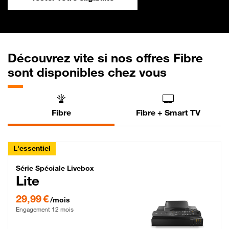
Découvrez vite si nos offres Fibre
sont disponibles chez vous
Fibre
Fibre + Smart TV
L'essentiel
Série Spéciale Livebox Lite Fibre
Série Spéciale Livebox
Lite
29,99 € par mois , Engagement 12 mois
29,99 €
/mois
Engagement 12 mois