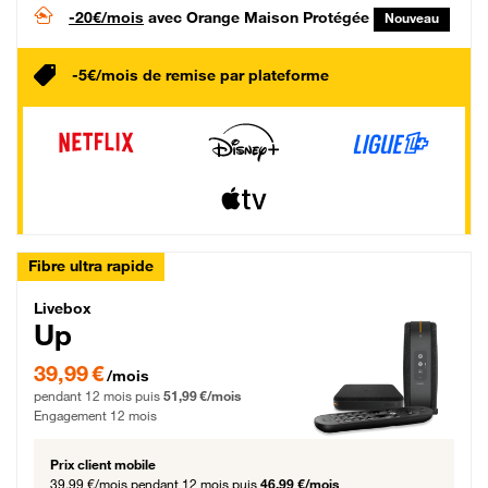
-20€/mois
avec Orange Maison Protégée
Nouveau
-5€/mois de remise par plateforme
Fibre ultra rapide
Livebox Up Fibre
Livebox
Up
39,99 € par mois pendant 12 mois puis 51,99 € par mois, Engagement 12 moi
39,99 €
/mois
pendant 12 mois puis
51,99 €/mois
Engagement 12 mois
Prix client mobile
39,99 €/mois
pendant 12 mois puis
46,99 €/mois