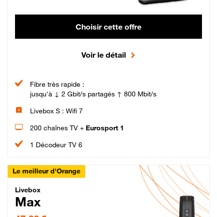
Choisir cette offre
Voir le détail
Fibre très rapide :
jusqu'à ↓ 2 Gbit/s partagés ↑ 800 Mbit/s
Livebox S : Wifi 7
200 chaînes TV +
Eurosport 1
1 Décodeur TV 6
Le meilleur d'Orange
Livebox Max Fibre
Livebox
Max
47,99 € par mois pendant 12 mois puis 57,99 € par mois, Engagement 12 moi