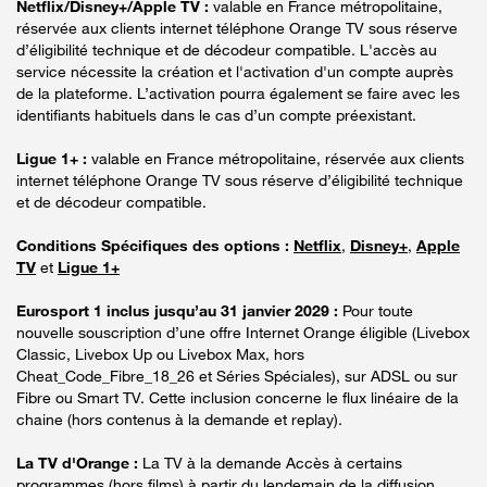
Netflix/Disney+/Apple TV :
valable en France métropolitaine,
réservée aux clients internet téléphone Orange TV sous réserve
d’éligibilité technique et de décodeur compatible. L'accès au
service nécessite la création et l'activation d'un compte auprès
de la plateforme. L’activation pourra également se faire avec les
identifiants habituels dans le cas d’un compte préexistant.
Ligue 1+ :
valable en France métropolitaine, réservée aux clients
internet téléphone Orange TV sous réserve d’éligibilité technique
et de décodeur compatible.
Conditions Spécifiques des options :
Netflix
,
Disney+
,
Apple
TV
et
Ligue 1+
Eurosport 1 inclus jusqu’au 31 janvier 2029 :
Pour toute
nouvelle souscription d’une offre Internet Orange éligible (Livebox
Classic, Livebox Up ou Livebox Max, hors
Cheat_Code_Fibre_18_26 et Séries Spéciales), sur ADSL ou sur
Fibre ou Smart TV. Cette inclusion concerne le flux linéaire de la
chaine (hors contenus à la demande et replay).
La TV d'Orange :
La TV à la demande Accès à certains
programmes (hors films) à partir du lendemain de la diffusion