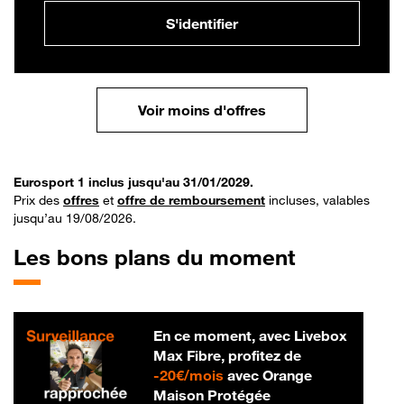
S'identifier
Voir moins d'offres
Eurosport 1 inclus jusqu'au 31/01/2029.
Prix des
offres
et
offre de remboursement
incluses, valables
jusqu’au 19/08/2026.
Les bons plans du moment
En ce moment, avec Livebox
Max Fibre, profitez de
20 € par mois
-
20€/mois
avec Orange
Maison Protégée