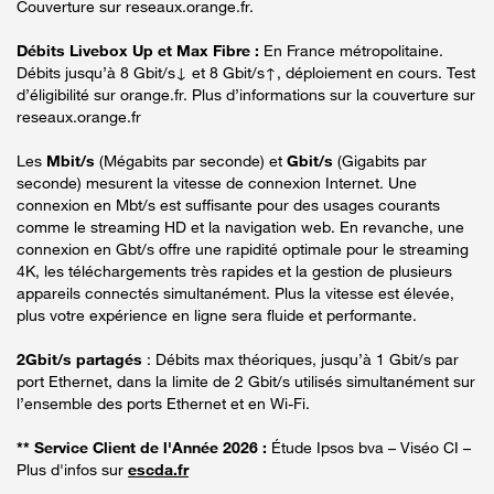
Couverture sur reseaux.orange.fr.
Débits Livebox Up et Max Fibre :
En France métropolitaine.
Débits jusqu’à 8 Gbit/s↓ et 8 Gbit/s↑, déploiement en cours. Test
d’éligibilité sur orange.fr. Plus d’informations sur la couverture sur
reseaux.orange.fr
Les
Mbit/s
(Mégabits par seconde) et
Gbit/s
(Gigabits par
seconde) mesurent la vitesse de connexion Internet. Une
connexion en Mbt/s est suffisante pour des usages courants
comme le streaming HD et la navigation web. En revanche, une
connexion en Gbt/s offre une rapidité optimale pour le streaming
4K, les téléchargements très rapides et la gestion de plusieurs
appareils connectés simultanément. Plus la vitesse est élevée,
plus votre expérience en ligne sera fluide et performante.
2Gbit/s partagés
: Débits max théoriques, jusqu’à 1 Gbit/s par
port Ethernet, dans la limite de 2 Gbit/s utilisés simultanément sur
l’ensemble des ports Ethernet et en Wi-Fi.
** Service Client de l'Année 2026 :
Étude Ipsos bva – Viséo CI –
Plus d'infos sur
escda.fr