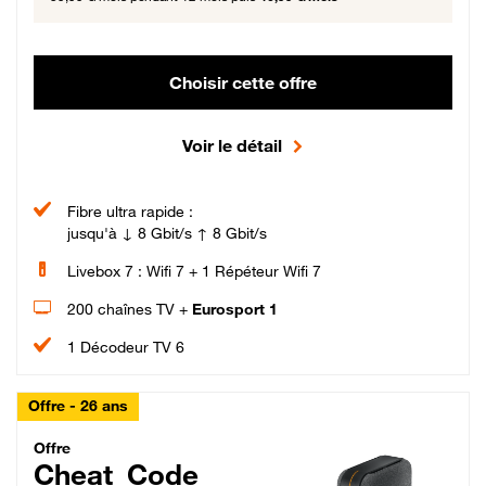
Choisir cette offre
Voir le détail
Fibre ultra rapide :
jusqu'à ↓ 8 Gbit/s ↑ 8 Gbit/s
Livebox 7 : Wifi 7 + 1 Répéteur Wifi 7
200 chaînes TV +
Eurosport 1
1 Décodeur TV 6
Offre - 26 ans
Cheat_Code Fibre_18_26
Offre
Cheat_Code