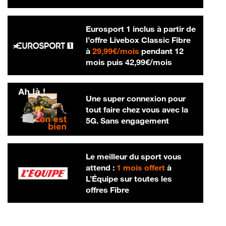
Eurosport 1 inclus à partir de
l’offre Livebox Classic Fibre
29,99 € par mois
à
29,99€/mois
pendant 12
42,99 € par m
mois puis
42,99€/mois
Une super connexion pour
tout faire chez vous avec la
5G. Sans engagement
Le meilleur du sport vous
attend :
1 mois offert
à
L’Équipe sur toutes les
offres Fibre