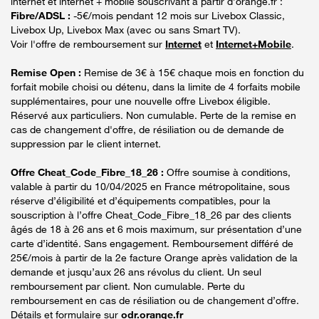
internet et internet + mobile souscrivant à partir d’orange.fr :
Fibre/ADSL :
-5€/mois pendant 12 mois sur Livebox Classic,
Livebox Up, Livebox Max (avec ou sans Smart TV).
Voir l'offre de remboursement sur
Internet
et
Internet+Mobile
.
Remise Open :
Remise de 3€ à 15€ chaque mois en fonction du
forfait mobile choisi ou détenu, dans la limite de 4 forfaits mobile
supplémentaires, pour une nouvelle offre Livebox éligible.
Réservé aux particuliers. Non cumulable. Perte de la remise en
cas de changement d'offre, de résiliation ou de demande de
suppression par le client internet.
Offre Cheat_Code_Fibre_18_26 :
Offre soumise à conditions,
valable à partir du 10/04/2025 en France métropolitaine, sous
réserve d’éligibilité et d’équipements compatibles, pour la
souscription à l’offre Cheat_Code_Fibre_18_26 par des clients
âgés de 18 à 26 ans et 6 mois maximum, sur présentation d’une
carte d’identité. Sans engagement. Remboursement différé de
25€/mois à partir de la 2e facture Orange après validation de la
demande et jusqu’aux 26 ans révolus du client. Un seul
remboursement par client. Non cumulable. Perte du
remboursement en cas de résiliation ou de changement d’offre.
Détails et formulaire sur
odr.orange.fr