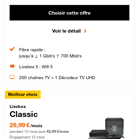
Choisir cette offre
Voir le détail
Fibre rapide :
jusqu'à ↓ 1 Gbit/s ↑ 700 Mbit/s
Livebox 5 : Wifi 5
200 chaînes TV + 1 Décodeur TV UHD
Meilleur choix
Livebox Classic Fibre
Livebox
Classic
29,99 € par mois pendant 12 mois puis 42,99 € par mois, Engagement 12 moi
29,99 €
/mois
pendant 12 mois puis
42,99 €/mois
Engagement 12 mois