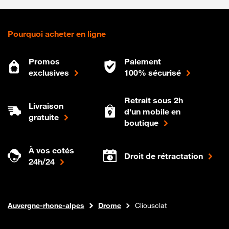
Pourquoi acheter en ligne
Promos
Paiement
exclusives
100% sécurisé
Retrait sous 2h
Livraison
d'un mobile en
gratuite
boutique
À vos cotés
Droit de rétractation
24h/24
Internet fibre
Boutique Orange
Auvergne-rhone-alpes
Drome
Cliousclat