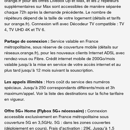
orange.fr pour les offres Livebox Up et Max, et les 2 répéteurs
supplémentaires sur Max sont accessibles de manière séparée
chaque 72h après la demande précédente. Le nombre de
répéteurs dépend de la taille de votre logement (détails et tarifs
sur orange.fr). Connexion wifi avec Décodeur TV compatible : TV
4, TV UHD 4K et TV 6.
Partage de connexion :
Service valable en France
métropolitaine, sous réserve de couverture mobile (détails sur
réseaux.orange.fr), pour les nouveaux clients Internet ADSL avec
rendez-vous ou Fibre. Crédit internet mobile de 200Go/mois
valable jusqu'à la mise en service de votre accès internet et au
plus tard jusqu'à 12 mois suivant la souscription.
Les appels illimités
: Hors coût du service des numéros
spéciaux. Jusqu’à 250 correspondants différents/mois et 3h
maximum/appel. Voir la liste des destinations sur la fiche tarifaire
en vigueur.
Offre 5G+ Home (Flybox 5G+ nécessaire) :
Connexion
accessible exclusivement en France métropolitaine sous
couverture 5G en 3,5GHz. 5G : dans les zones couvertes
(déploiement en cours). Frais d’activation : 29€. Jusqu’à 1,5