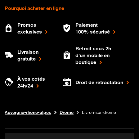
Pourquoi acheter en ligne
Promos
Paiement
exclusives
100% sécurisé
Retrait sous 2h
Livraison
d'un mobile en
gratuite
boutique
À vos cotés
Droit de rétractation
24h/24
Internet fibre
Boutique Orange
Auvergne-rhone-alpes
Drome
Livron-sur-drome