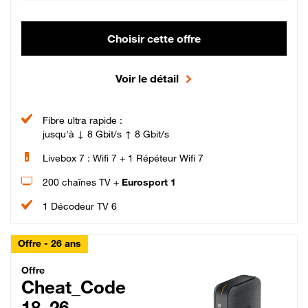
Choisir cette offre
Voir le détail
Fibre ultra rapide :
jusqu'à ↓ 8 Gbit/s ↑ 8 Gbit/s
Livebox 7 : Wifi 7 + 1 Répéteur Wifi 7
200 chaînes TV +
Eurosport 1
1 Décodeur TV 6
Offre - 26 ans
Cheat_Code Fibre_18_26
Offre
Cheat_Code
18_26