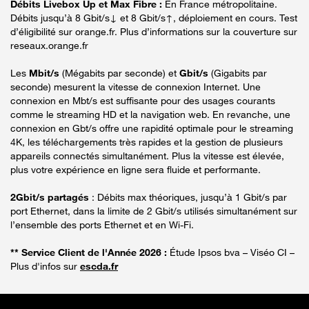
Débits Livebox Up et Max Fibre :
En France métropolitaine.
Débits jusqu’à 8 Gbit/s↓ et 8 Gbit/s↑, déploiement en cours. Test
d’éligibilité sur orange.fr. Plus d’informations sur la couverture sur
reseaux.orange.fr
Les
Mbit/s
(Mégabits par seconde) et
Gbit/s
(Gigabits par
seconde) mesurent la vitesse de connexion Internet. Une
connexion en Mbt/s est suffisante pour des usages courants
comme le streaming HD et la navigation web. En revanche, une
connexion en Gbt/s offre une rapidité optimale pour le streaming
4K, les téléchargements très rapides et la gestion de plusieurs
appareils connectés simultanément. Plus la vitesse est élevée,
plus votre expérience en ligne sera fluide et performante.
2Gbit/s partagés
: Débits max théoriques, jusqu’à 1 Gbit/s par
port Ethernet, dans la limite de 2 Gbit/s utilisés simultanément sur
l’ensemble des ports Ethernet et en Wi-Fi.
** Service Client de l'Année 2026 :
Étude Ipsos bva – Viséo CI –
Plus d'infos sur
escda.fr