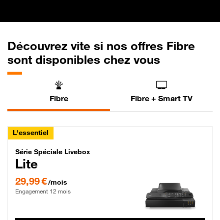
Découvrez vite si nos offres Fibre
sont disponibles chez vous
Fibre
Fibre + Smart TV
L'essentiel
Série Spéciale Livebox Lite Fibre
Série Spéciale Livebox
Lite
29,99 € par mois , Engagement 12 mois
29,99 €
/mois
Engagement 12 mois