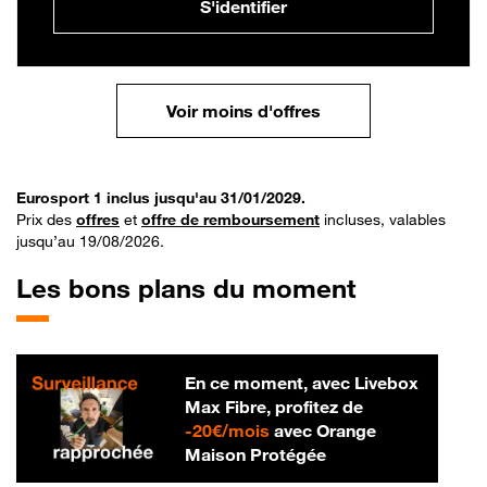
S'identifier
Voir moins d'offres
Eurosport 1 inclus jusqu'au 31/01/2029.
Prix des
offres
et
offre de remboursement
incluses, valables
jusqu’au 19/08/2026.
Les bons plans du moment
En ce moment, avec Livebox
Max Fibre, profitez de
20 € par mois
-
20€/mois
avec Orange
Maison Protégée