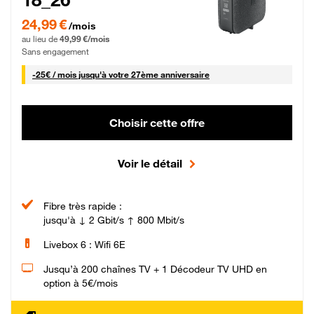
24,99 € par mois pendant 0 mois puis 49,99 € par mois, Sans engagement
24,99 €
/mois
au lieu de
49,99 €/mois
Sans engagement
25 € par mois
-
25€ / mois
jusqu'à votre 27ème anniversaire
Choisir cette offre
Voir le détail
Fibre très rapide :
jusqu'à ↓ 2 Gbit/s ↑ 800 Mbit/s
Livebox 6 : Wifi 6E
Jusqu’à 200 chaînes TV + 1 Décodeur TV UHD en
option à 5€/mois