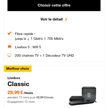
Choisir cette offre
Voir le détail
Fibre rapide :
jusqu'à ↓ 1 Gbit/s ↑ 700 Mbit/s
Livebox 5 : Wifi 5
200 chaînes TV + 1 Décodeur TV UHD
Meilleur choix
Livebox Classic Fibre
Livebox
Classic
29,99 € par mois pendant 12 mois puis 42,99 € par mois, Engagement 12 moi
29,99 €
/mois
pendant 12 mois puis
42,99 €/mois
Engagement 12 mois