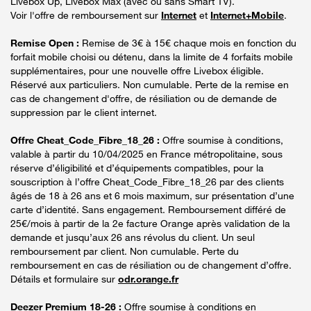
Livebox Up, Livebox Max (avec ou sans Smart TV).
Voir l'offre de remboursement sur
Internet
et
Internet+Mobile
.
Remise Open :
Remise de 3€ à 15€ chaque mois en fonction du
forfait mobile choisi ou détenu, dans la limite de 4 forfaits mobile
supplémentaires, pour une nouvelle offre Livebox éligible.
Réservé aux particuliers. Non cumulable. Perte de la remise en
cas de changement d'offre, de résiliation ou de demande de
suppression par le client internet.
Offre Cheat_Code_Fibre_18_26 :
Offre soumise à conditions,
valable à partir du 10/04/2025 en France métropolitaine, sous
réserve d’éligibilité et d’équipements compatibles, pour la
souscription à l’offre Cheat_Code_Fibre_18_26 par des clients
âgés de 18 à 26 ans et 6 mois maximum, sur présentation d’une
carte d’identité. Sans engagement. Remboursement différé de
25€/mois à partir de la 2e facture Orange après validation de la
demande et jusqu’aux 26 ans révolus du client. Un seul
remboursement par client. Non cumulable. Perte du
remboursement en cas de résiliation ou de changement d’offre.
Détails et formulaire sur
odr.orange.fr
Deezer Premium 18-26 :
Offre soumise à conditions en