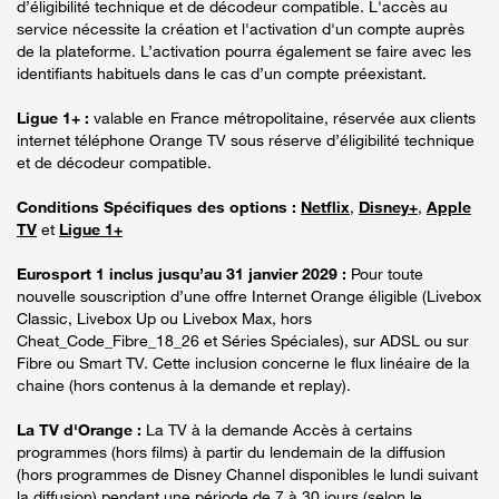
d’éligibilité technique et de décodeur compatible. L'accès au
service nécessite la création et l'activation d'un compte auprès
de la plateforme. L’activation pourra également se faire avec les
identifiants habituels dans le cas d’un compte préexistant.
Ligue 1+ :
valable en France métropolitaine, réservée aux clients
internet téléphone Orange TV sous réserve d’éligibilité technique
et de décodeur compatible.
Conditions Spécifiques des options :
Netflix
,
Disney+
,
Apple
TV
et
Ligue 1+
Eurosport 1 inclus jusqu’au 31 janvier 2029 :
Pour toute
nouvelle souscription d’une offre Internet Orange éligible (Livebox
Classic, Livebox Up ou Livebox Max, hors
Cheat_Code_Fibre_18_26 et Séries Spéciales), sur ADSL ou sur
Fibre ou Smart TV. Cette inclusion concerne le flux linéaire de la
chaine (hors contenus à la demande et replay).
La TV d'Orange :
La TV à la demande Accès à certains
programmes (hors films) à partir du lendemain de la diffusion
(hors programmes de Disney Channel disponibles le lundi suivant
la diffusion) pendant une période de 7 à 30 jours (selon le