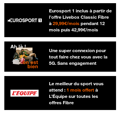
Eurosport 1 inclus à partir de
l’offre Livebox Classic Fibre
29,99 € par mois
à
29,99€/mois
pendant 12
42,99 € par m
mois puis
42,99€/mois
Une super connexion pour
tout faire chez vous avec la
5G. Sans engagement
Le meilleur du sport vous
attend :
1 mois offert
à
L’Équipe sur toutes les
offres Fibre