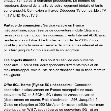
chaque 72h après la demande précédente. Le nombre de
répéteurs dépend de la taille de votre logement (détails et tarifs
sur orange.fr). Connexion wifi avec Décodeur TV compatible : TV
4, TV UHD 4K et TV 6.
Partage de connexion :
Service valable en France
métropolitaine, sous réserve de couverture mobile (détails sur
réseaux.orange.fr), pour les nouveaux clients Internet ADSL avec
rendez-vous ou Fibre. Crédit internet mobile de 200Go/mois
valable jusqu'à la mise en service de votre accès internet et au
plus tard jusqu'à 12 mois suivant la souscription.
Les appels illimités
: Hors coût du service des numéros
spéciaux. Jusqu’à 250 correspondants différents/mois et 3h
maximum/appel. Voir la liste des destinations sur la fiche tarifaire
en vigueur.
Offre 5G+ Home (Flybox 5G+ nécessaire) :
Connexion
accessible exclusivement en France métropolitaine sous
couverture 5G en 3,5GHz. 5G : dans les zones couvertes
(déploiement en cours). Frais d’activation : 29€. Jusqu’à 1,5
Gbit/s en réception et 250 Mbit/s en émission : débits maximum
théoriques, en Wifi 7, sous réserve de couverture 5G+ et en