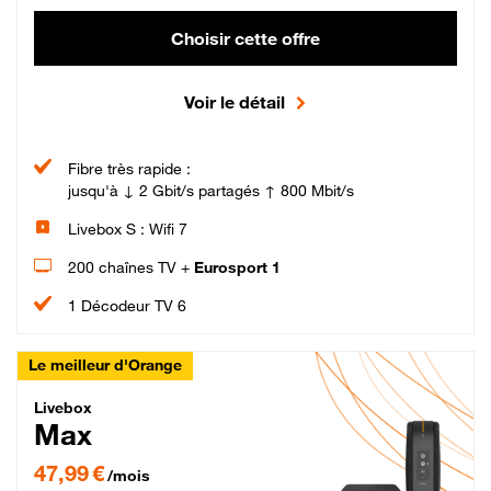
Choisir cette offre
Voir le détail
Fibre très rapide :
jusqu'à ↓ 2 Gbit/s partagés ↑ 800 Mbit/s
Livebox S : Wifi 7
200 chaînes TV +
Eurosport 1
1 Décodeur TV 6
Le meilleur d'Orange
Livebox Max Fibre
Livebox
Max
47,99 € par mois pendant 12 mois puis 57,99 € par mois, Engagement 12 moi
47,99 €
/mois