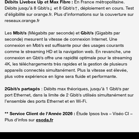
Débits Livebox Up et Max Fibre :
En France métropolitaine.
Débits jusqu’à 8 Gbit/s↓ et 8 Gbit/s↑, déploiement en cours. Test
d’éligibilité sur orange.fr. Plus d’informations sur la couverture sur
reseaux.orange.fr
Les
Mbit/s
(Mégabits par seconde) et
Gbit/s
(Gigabits par
seconde) mesurent la vitesse de connexion Internet. Une
connexion en Mbt/s est suffisante pour des usages courants
comme le streaming HD et la navigation web. En revanche, une
connexion en Gbt/s offre une rapidité optimale pour le streaming
4K, les téléchargements très rapides et la gestion de plusieurs
appareils connectés simultanément. Plus la vitesse est élevée,
plus votre expérience en ligne sera fluide et performante.
2Gbit/s partagés
: Débits max théoriques, jusqu’à 1 Gbit/s par
port Ethernet, dans la limite de 2 Gbit/s utilisés simultanément sur
l’ensemble des ports Ethernet et en Wi-Fi.
** Service Client de l'Année 2026 :
Étude Ipsos bva – Viséo CI –
Plus d'infos sur
escda.fr