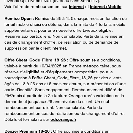
Livebox Up, Livebox Max (avec ou sans Smart TV).
Voir l'offre de remboursement sur
Internet
et
Internet+Mobile
.
Remise Open :
Remise de 3€ à 15€ chaque mois en fonction du
forfait mobile choisi ou détenu, dans la limite de 4 forfaits mobile
supplémentaires, pour une nouvelle offre Livebox éligible.
Réservé aux particuliers. Non cumulable. Perte de la remise en
cas de changement d'offre, de résiliation ou de demande de
suppression par le client internet.
Offre Cheat_Code_Fibre_18_26 :
Offre soumise à conditions,
valable à partir du 10/04/2025 en France métropolitaine, sous
réserve d’éligibilité et d’équipements compatibles, pour la
souscription à l’offre Cheat_Code_Fibre_18_26 par des clients
âgés de 18 à 26 ans et 6 mois maximum, sur présentation d’une
carte d’identité. Sans engagement. Remboursement différé de
25€/mois à partir de la 2e facture Orange après validation de la
demande et jusqu’aux 26 ans révolus du client. Un seul
remboursement par client. Non cumulable. Perte du
remboursement en cas de résiliation ou de changement d’offre.
Détails et formulaire sur
odr.orange.fr
Deezer Premium 18-26 :
Offre soumise à conditions en