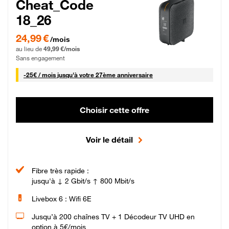
Cheat_Code
18_26
24,99 € par mois pendant 0 mois puis 49,99 € par mois, Sans engagement
24,99 €
/mois
au lieu de
49,99 €/mois
Sans engagement
25 € par mois
-
25€ / mois
jusqu'à votre 27ème anniversaire
Choisir cette offre
Voir le détail
Fibre très rapide :
jusqu'à ↓ 2 Gbit/s ↑ 800 Mbit/s
Livebox 6 : Wifi 6E
Jusqu’à 200 chaînes TV + 1 Décodeur TV UHD en
option à 5€/mois