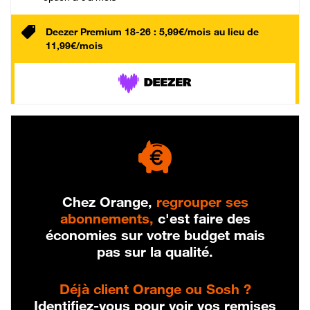
Deezer Premium 18-26 : 5,99€/mois au lieu de
11,99€/mois
Chez Orange,
regrouper ses
abonnements,
c'est faire des
économies sur votre budget mais
pas sur la qualité.
Déjà client Orange ou Sosh ?
Identifiez-vous pour voir vos remises