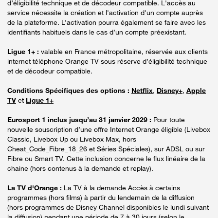
d’éligibilité technique et de décodeur compatible. L'accès au
service nécessite la création et l'activation d'un compte auprès
de la plateforme. L’activation pourra également se faire avec les
identifiants habituels dans le cas d’un compte préexistant.
Ligue 1+ :
valable en France métropolitaine, réservée aux clients
internet téléphone Orange TV sous réserve d’éligibilité technique
et de décodeur compatible.
Conditions Spécifiques des options :
Netflix
,
Disney+
,
Apple
TV
et
Ligue 1+
Eurosport 1 inclus jusqu’au 31 janvier 2029 :
Pour toute
nouvelle souscription d’une offre Internet Orange éligible (Livebox
Classic, Livebox Up ou Livebox Max, hors
Cheat_Code_Fibre_18_26 et Séries Spéciales), sur ADSL ou sur
Fibre ou Smart TV. Cette inclusion concerne le flux linéaire de la
chaine (hors contenus à la demande et replay).
La TV d'Orange :
La TV à la demande Accès à certains
programmes (hors films) à partir du lendemain de la diffusion
(hors programmes de Disney Channel disponibles le lundi suivant
la diffusion) pendant une période de 7 à 30 jours (selon le