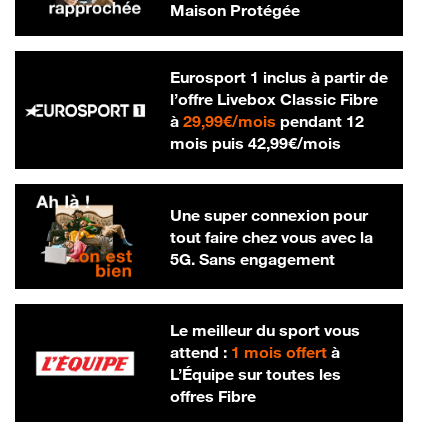
Maison Protégée
Eurosport 1 inclus à partir de
l’offre Livebox Classic Fibre
29,99 € par mois
à
29,99€/mois
pendant 12
42,99 € par m
mois puis
42,99€/mois
Une super connexion pour
tout faire chez vous avec la
5G. Sans engagement
Le meilleur du sport vous
attend :
1 mois offert
à
L’Équipe sur toutes les
offres Fibre