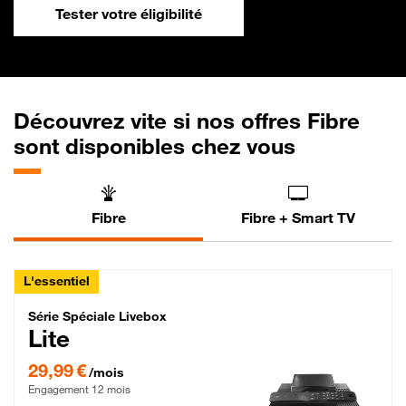
Tester votre éligibilité
Découvrez vite si nos offres Fibre
sont disponibles chez vous
Fibre
Fibre + Smart TV
L'essentiel
Série Spéciale Livebox Lite Fibre
Série Spéciale Livebox
Lite
29,99 € par mois , Engagement 12 mois
29,99 €
/mois
Engagement 12 mois