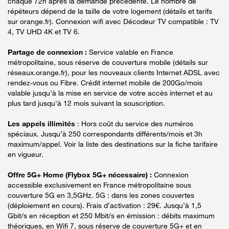
chaque 72h après la demande précédente. Le nombre de
répéteurs dépend de la taille de votre logement (détails et tarifs
sur orange.fr). Connexion wifi avec Décodeur TV compatible : TV
4, TV UHD 4K et TV 6.
Partage de connexion :
Service valable en France
métropolitaine, sous réserve de couverture mobile (détails sur
réseaux.orange.fr), pour les nouveaux clients Internet ADSL avec
rendez-vous ou Fibre. Crédit internet mobile de 200Go/mois
valable jusqu'à la mise en service de votre accès internet et au
plus tard jusqu'à 12 mois suivant la souscription.
Les appels illimités
: Hors coût du service des numéros
spéciaux. Jusqu’à 250 correspondants différents/mois et 3h
maximum/appel. Voir la liste des destinations sur la fiche tarifaire
en vigueur.
Offre 5G+ Home (Flybox 5G+ nécessaire) :
Connexion
accessible exclusivement en France métropolitaine sous
couverture 5G en 3,5GHz. 5G : dans les zones couvertes
(déploiement en cours). Frais d’activation : 29€. Jusqu’à 1,5
Gbit/s en réception et 250 Mbit/s en émission : débits maximum
théoriques, en Wifi 7, sous réserve de couverture 5G+ et en