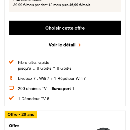
39,99 €/mois
pendant 12 mois puis
46,99 €/mois
Choisir cette offre
Voir le détail
Fibre ultra rapide :
jusqu'à ↓ 8 Gbit/s ↑ 8 Gbit/s
Livebox 7 : Wifi 7 + 1 Répéteur Wifi 7
200 chaînes TV +
Eurosport 1
1 Décodeur TV 6
Offre - 26 ans
Cheat_Code Fibre_18_26
Offre