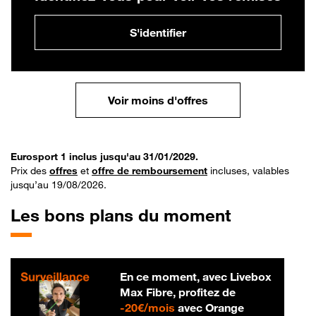
S'identifier
Voir moins d'offres
Eurosport 1 inclus jusqu'au 31/01/2029.
Prix des
offres
et
offre de remboursement
incluses, valables
jusqu’au 19/08/2026.
Les bons plans du moment
En ce moment, avec Livebox
Max Fibre, profitez de
20 € par mois
-
20€/mois
avec Orange