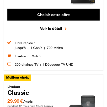
Choisir cette offre
Voir le détail
Fibre rapide :
jusqu'à ↓ 1 Gbit/s ↑ 700 Mbit/s
Livebox 5 : Wifi 5
200 chaînes TV + 1 Décodeur TV UHD
Meilleur choix
Livebox Classic Fibre
Livebox
Classic
29,99 € par mois pendant 12 mois puis 42,99 € par mois, Engagement 12 moi
29,99 €
/mois
pendant 12 mois puis
42,99 €/mois