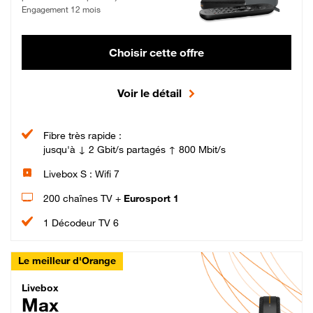
Engagement 12 mois
Choisir cette offre
Voir le détail
Fibre très rapide :
jusqu'à ↓ 2 Gbit/s partagés ↑ 800 Mbit/s
Livebox S : Wifi 7
200 chaînes TV +
Eurosport 1
1 Décodeur TV 6
Le meilleur d'Orange
Livebox Max Fibre
Livebox
Max