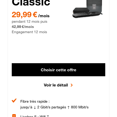
Classic
29,99 € par mois pendant 12 mois puis 42,99 € par mois, Enga
29,99 €
/mois
pendant 12 mois puis
42,99 €/mois
Engagement 12 mois
Choisir cette offre
Voir le détail
Fibre très rapide :
jusqu'à ↓ 2 Gbit/s partagés ↑ 800 Mbit/s
Livebox S : Wifi 7