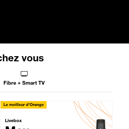
 chez vous
Fibre + Smart TV
Le meilleur d'Orange
Livebox Max Fibre
Livebox