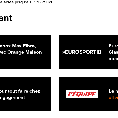
valables jusqu’au 19/08/2026.
ent
ebox Max Fibre,
Euro
 € par mois
ec Orange Maison
Clas
moi
ur tout faire chez
Le m
 engagement
offe