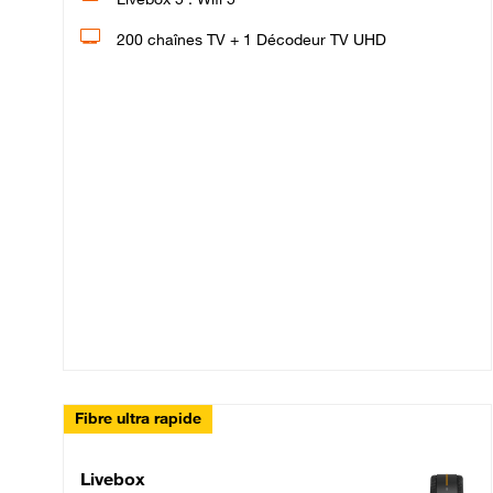
200 chaînes TV + 1 Décodeur TV UHD
Fibre ultra rapide
Livebox Up Fibre
Livebox