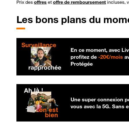
Prix des
offres
et
offre de remboursement
incluses, 
Les bons plans du mom
En ce moment, avec Liv
20
profitez de
-
20€/mois
av
Protégée
Une super connexion po
vous avec la 5G. Sans