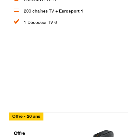
200 chaînes TV +
Eurosport 1
1 Décodeur TV 6
Offre - 26 ans
Cheat_Code Fibre_18_26
Offre