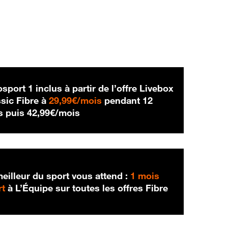
sport 1 inclus à partir de l’offre Livebox
29,99 € par mois
sic Fibre à
29,99€/mois
pendant 12
42,99 € par mois
s puis
42,99€/mois
eilleur du sport vous attend :
1 mois
rt
à L’Équipe sur toutes les offres Fibre