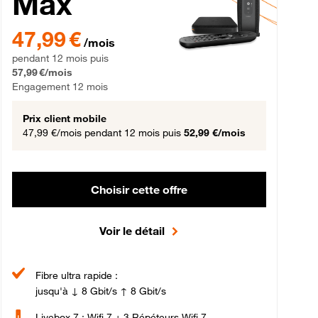
Max
gement 12 mois
47,99 € par mois pendant 12 mois puis 57,99 € par mois, Engageme
47,99 €
/mois
pendant 12 mois puis
57,99 €/mois
Engagement 12 mois
Prix client mobile
47,99 €/mois
pendant 12 mois puis
52,99 €/mois
Choisir cette offre
Voir le détail
Fibre ultra rapide :
jusqu'à ↓ 8 Gbit/s ↑ 8 Gbit/s
Livebox 7 : Wifi 7 + 3 Répéteurs Wifi 7