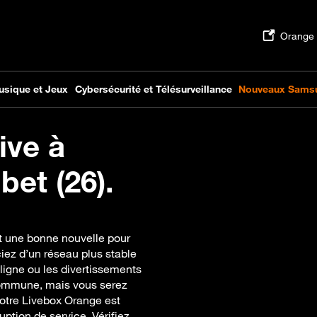
ive à
et (26).
t une bonne nouvelle pour
ciez d’un réseau plus stable
n ligne ou les divertissements
commune, mais vous serez
Votre Livebox Orange est
uption de service. Vérifiez