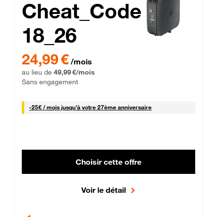
Cheat_Code
18_26
 Engagement 12 mois
24,99 € par mois pendant 0 mois puis 49,99 € par mois, Sans 
24,99 €
/mois
au lieu de
49,99 €/mois
Sans engagement
25 € par mois
-
25€ / mois
jusqu'à votre 27ème anniversaire
Choisir cette offre
Voir le détail