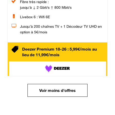
Fibre très rapide :
jusqu'à ↓ 2 Gbit/s ↑ 800 Mbit/s
Livebox 6 : Wifi 6E
Jusqu’à 200 chaînes TV + 1 Décodeur TV UHD en
option à 5€/mois
Deezer Premium 18-26 : 5,99€/mois au
lieu de 11,99€/mois
Voir moins d'offres