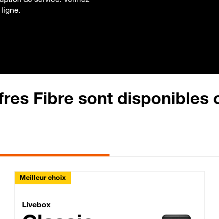
 ligne.
fres Fibre sont disponibles
Meilleur choix
Lite Fibre
Livebox Classic Fibre
Livebox