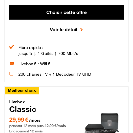
Choisir cette offre
Voir le détail
Fibre rapide :
jusqu'à ↓ 1 Gbit/s ↑ 700 Mbit/s
Livebox 5 : Wifi 5
200 chaînes TV + 1 Décodeur TV UHD
Meilleur choix
Livebox Classic Fibre
Livebox
Classic
29,99 € par mois pendant 12 mois puis 42,99 € par mois, Engagement 12 moi
29,99 €
/mois
pendant 12 mois puis
42,99 €/mois
Engagement 12 mois