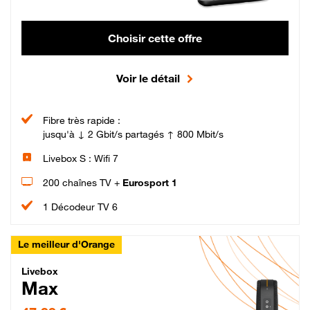
Choisir cette offre
Voir le détail
Fibre très rapide :
jusqu'à ↓ 2 Gbit/s partagés ↑ 800 Mbit/s
Livebox S : Wifi 7
200 chaînes TV +
Eurosport 1
1 Décodeur TV 6
Le meilleur d'Orange
Livebox Max Fibre
Livebox
Max
47,99 € par mois pendant 12 mois puis 57,99 € par mois, Engagement 12 moi