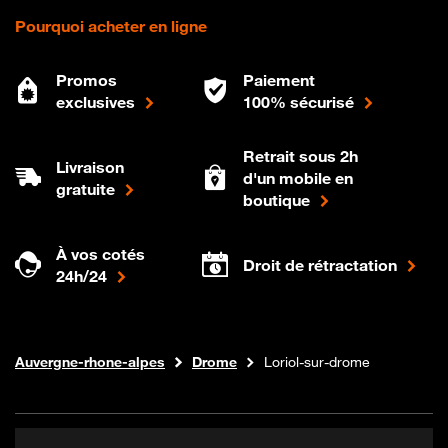
Pourquoi acheter en ligne
Promos
Paiement
exclusives
100% sécurisé
Retrait sous 2h
Livraison
d'un mobile en
gratuite
boutique
À vos cotés
Droit de rétractation
24h/24
Internet fibre
Boutique Orange
Auvergne-rhone-alpes
Drome
Loriol-sur-drome