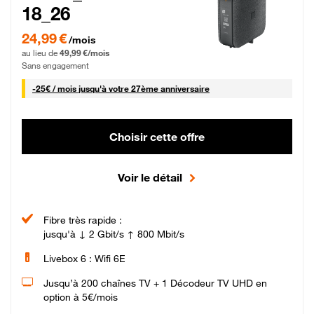
18_26
24,99 € par mois pendant 0 mois puis 49,99 € par mois, Sans engagement
24,99 €
/mois
au lieu de
49,99 €/mois
Sans engagement
25 € par mois
-
25€ / mois
jusqu'à votre 27ème anniversaire
Choisir cette offre
Voir le détail
Fibre très rapide :
jusqu'à ↓ 2 Gbit/s ↑ 800 Mbit/s
Livebox 6 : Wifi 6E
Jusqu’à 200 chaînes TV + 1 Décodeur TV UHD en
option à 5€/mois