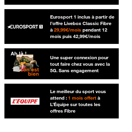
Eurosport 1 inclus à partir de
l’offre Livebox Classic Fibre
29,99 € par mois
à
29,99€/mois
pendant 12
42,99 € par m
mois puis
42,99€/mois
Une super connexion pour
tout faire chez vous avec la
5G. Sans engagement
Le meilleur du sport vous
attend :
1 mois offert
à
L’Équipe sur toutes les
offres Fibre