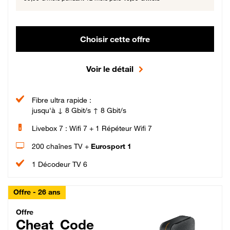
Choisir cette offre
Voir le détail
Fibre ultra rapide :
jusqu'à ↓ 8 Gbit/s ↑ 8 Gbit/s
Livebox 7 : Wifi 7 + 1 Répéteur Wifi 7
200 chaînes TV +
Eurosport 1
1 Décodeur TV 6
Offre - 26 ans
Cheat_Code Fibre_18_26
Offre
Cheat_Code