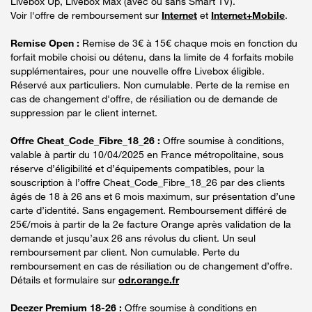
Livebox Up, Livebox Max (avec ou sans Smart TV).
Voir l'offre de remboursement sur
Internet
et
Internet+Mobile
.
Remise Open :
Remise de 3€ à 15€ chaque mois en fonction du
forfait mobile choisi ou détenu, dans la limite de 4 forfaits mobile
supplémentaires, pour une nouvelle offre Livebox éligible.
Réservé aux particuliers. Non cumulable. Perte de la remise en
cas de changement d'offre, de résiliation ou de demande de
suppression par le client internet.
Offre Cheat_Code_Fibre_18_26 :
Offre soumise à conditions,
valable à partir du 10/04/2025 en France métropolitaine, sous
réserve d’éligibilité et d’équipements compatibles, pour la
souscription à l’offre Cheat_Code_Fibre_18_26 par des clients
âgés de 18 à 26 ans et 6 mois maximum, sur présentation d’une
carte d’identité. Sans engagement. Remboursement différé de
25€/mois à partir de la 2e facture Orange après validation de la
demande et jusqu’aux 26 ans révolus du client. Un seul
remboursement par client. Non cumulable. Perte du
remboursement en cas de résiliation ou de changement d’offre.
Détails et formulaire sur
odr.orange.fr
Deezer Premium 18-26 :
Offre soumise à conditions en