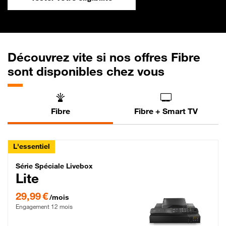
Découvrez vite si nos offres Fibre
sont disponibles chez vous
Fibre
Fibre + Smart TV
L'essentiel
Série Spéciale Livebox Lite Fibre
Série Spéciale Livebox
Lite
29,99 € par mois , Engagement 12 mois
29,99 €
/mois
Engagement 12 mois