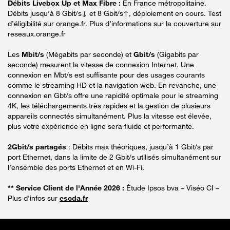
Débits Livebox Up et Max Fibre :
En France métropolitaine.
Débits jusqu’à 8 Gbit/s↓ et 8 Gbit/s↑, déploiement en cours. Test
d’éligibilité sur orange.fr. Plus d’informations sur la couverture sur
reseaux.orange.fr
Les
Mbit/s
(Mégabits par seconde) et
Gbit/s
(Gigabits par
seconde) mesurent la vitesse de connexion Internet. Une
connexion en Mbt/s est suffisante pour des usages courants
comme le streaming HD et la navigation web. En revanche, une
connexion en Gbt/s offre une rapidité optimale pour le streaming
4K, les téléchargements très rapides et la gestion de plusieurs
appareils connectés simultanément. Plus la vitesse est élevée,
plus votre expérience en ligne sera fluide et performante.
2Gbit/s partagés
: Débits max théoriques, jusqu’à 1 Gbit/s par
port Ethernet, dans la limite de 2 Gbit/s utilisés simultanément sur
l’ensemble des ports Ethernet et en Wi-Fi.
** Service Client de l'Année 2026 :
Étude Ipsos bva – Viséo CI –
Plus d'infos sur
escda.fr