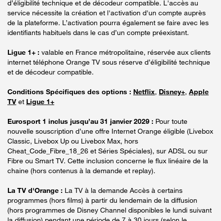
d’éligibilité technique et de décodeur compatible. L'accès au
service nécessite la création et l'activation d'un compte auprès
de la plateforme. L’activation pourra également se faire avec les
identifiants habituels dans le cas d’un compte préexistant.
Ligue 1+ :
valable en France métropolitaine, réservée aux clients
internet téléphone Orange TV sous réserve d’éligibilité technique
et de décodeur compatible.
Conditions Spécifiques des options :
Netflix
,
Disney+
,
Apple
TV
et
Ligue 1+
Eurosport 1 inclus jusqu’au 31 janvier 2029 :
Pour toute
nouvelle souscription d’une offre Internet Orange éligible (Livebox
Classic, Livebox Up ou Livebox Max, hors
Cheat_Code_Fibre_18_26 et Séries Spéciales), sur ADSL ou sur
Fibre ou Smart TV. Cette inclusion concerne le flux linéaire de la
chaine (hors contenus à la demande et replay).
La TV d'Orange :
La TV à la demande Accès à certains
programmes (hors films) à partir du lendemain de la diffusion
(hors programmes de Disney Channel disponibles le lundi suivant
la diffusion) pendant une période de 7 à 30 jours (selon le