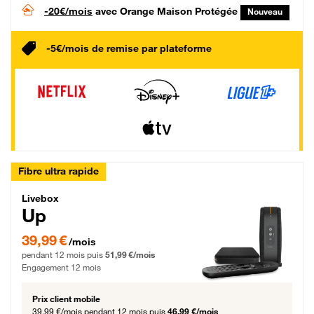
-20€/mois
avec Orange Maison Protégée
Nouveau
-5€/mois de remise par plateforme
Fibre ultra rapide
Livebox Up Fibre
Livebox
Up
39,99 € par mois pendant 12 mois puis 51,99 € par mois, Engagement 12 moi
39,99 €
/mois
pendant 12 mois puis
51,99 €/mois
Engagement 12 mois
Prix client mobile
39,99 €/mois
pendant 12 mois puis
46,99 €/mois