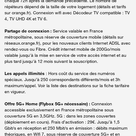
chaque 72h après la demande précédente. Le nombre de
répéteurs dépend de la taille de votre logement (détails et tarifs
sur orange.fr). Connexion wifi avec Décodeur TV compatible : TV
4, TV UHD 4K et TV 6.
Partage de connexion :
Service valable en France
métropolitaine, sous réserve de couverture mobile (détails sur
réseaux.orange.fr), pour les nouveaux clients Internet ADSL avec
rendez-vous ou Fibre. Crédit internet mobile de 200Go/mois
valable jusqu'à la mise en service de votre accès internet et au
plus tard jusqu'à 12 mois suivant la souscription.
Les appels illimités
: Hors coût du service des numéros
spéciaux. Jusqu’à 250 correspondants différents/mois et 3h
maximum/appel. Voir la liste des destinations sur la fiche tarifaire
en vigueur.
Offre 5G+ Home (Flybox 5G+ nécessaire) :
Connexion
accessible exclusivement en France métropolitaine sous
couverture 5G en 3,5GHz. 5G : dans les zones couvertes
(déploiement en cours). Frais d’activation : 29€. Jusqu’à 1,5
Gbit/s en réception et 250 Mbit/s en émission : débits maximum
théoriques, en Wifi 7, sous réserve de couverture 5G+ et en