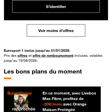
S'identifier
Voir moins d'offres
Eurosport 1 inclus jusqu'au 31/01/2029.
Prix des
offres
et
offre de remboursement
incluses, valables
jusqu’au 19/08/2026.
Les bons plans du moment
En ce moment, avec Livebox
Max Fibre, profitez de
20 € par mois
-
20€/mois
avec Orange
Maison Protégée