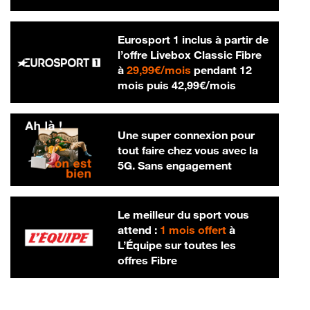
Eurosport 1 inclus à partir de
l’offre Livebox Classic Fibre
29,99 € par mois
à
29,99€/mois
pendant 12
42,99 € par m
mois puis
42,99€/mois
Une super connexion pour
tout faire chez vous avec la
5G. Sans engagement
Le meilleur du sport vous
attend :
1 mois offert
à
L’Équipe sur toutes les
offres Fibre