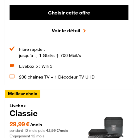
Choisir cette offre
Voir le détail
Fibre rapide :
jusqu'à ↓ 1 Gbit/s ↑ 700 Mbit/s
Livebox 5 : Wifi 5
200 chaînes TV + 1 Décodeur TV UHD
Meilleur choix
Livebox Classic Fibre
Livebox
Classic
29,99 € par mois pendant 12 mois puis 42,99 € par mois, Engagement 12 moi
29,99 €
/mois
pendant 12 mois puis
42,99 €/mois
Engagement 12 mois