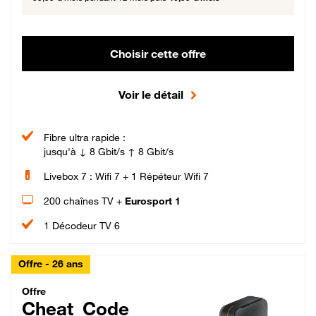
Choisir cette offre
Voir le détail
Fibre ultra rapide :
jusqu'à ↓ 8 Gbit/s ↑ 8 Gbit/s
Livebox 7 : Wifi 7 + 1 Répéteur Wifi 7
200 chaînes TV +
Eurosport 1
1 Décodeur TV 6
Offre - 26 ans
Cheat_Code Fibre_18_26
Offre
Cheat_Code