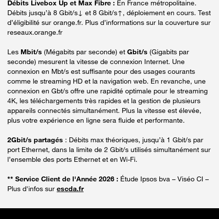
Débits Livebox Up et Max Fibre :
En France métropolitaine.
Débits jusqu’à 8 Gbit/s↓ et 8 Gbit/s↑, déploiement en cours. Test
d’éligibilité sur orange.fr. Plus d’informations sur la couverture sur
reseaux.orange.fr
Les
Mbit/s
(Mégabits par seconde) et
Gbit/s
(Gigabits par
seconde) mesurent la vitesse de connexion Internet. Une
connexion en Mbt/s est suffisante pour des usages courants
comme le streaming HD et la navigation web. En revanche, une
connexion en Gbt/s offre une rapidité optimale pour le streaming
4K, les téléchargements très rapides et la gestion de plusieurs
appareils connectés simultanément. Plus la vitesse est élevée,
plus votre expérience en ligne sera fluide et performante.
2Gbit/s partagés
: Débits max théoriques, jusqu’à 1 Gbit/s par
port Ethernet, dans la limite de 2 Gbit/s utilisés simultanément sur
l’ensemble des ports Ethernet et en Wi-Fi.
** Service Client de l'Année 2026 :
Étude Ipsos bva – Viséo CI –
Plus d'infos sur
escda.fr