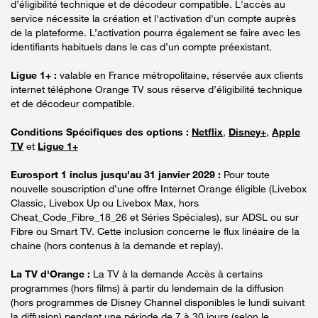
d’éligibilité technique et de décodeur compatible. L'accès au
service nécessite la création et l'activation d'un compte auprès
de la plateforme. L’activation pourra également se faire avec les
identifiants habituels dans le cas d’un compte préexistant.
Ligue 1+ :
valable en France métropolitaine, réservée aux clients
internet téléphone Orange TV sous réserve d’éligibilité technique
et de décodeur compatible.
Conditions Spécifiques des options :
Netflix
,
Disney+
,
Apple
TV
et
Ligue 1+
Eurosport 1 inclus jusqu’au 31 janvier 2029 :
Pour toute
nouvelle souscription d’une offre Internet Orange éligible (Livebox
Classic, Livebox Up ou Livebox Max, hors
Cheat_Code_Fibre_18_26 et Séries Spéciales), sur ADSL ou sur
Fibre ou Smart TV. Cette inclusion concerne le flux linéaire de la
chaine (hors contenus à la demande et replay).
La TV d'Orange :
La TV à la demande Accès à certains
programmes (hors films) à partir du lendemain de la diffusion
(hors programmes de Disney Channel disponibles le lundi suivant
la diffusion) pendant une période de 7 à 30 jours (selon le