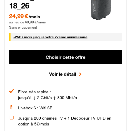
18_26
24,99 € par mois pendant 0 mois puis 49,99 € par mois, Sans engagement
24,99 €
/mois
au lieu de
49,99 €/mois
Sans engagement
25 € par mois
-
25€ / mois
jusqu'à votre 27ème anniversaire
Choisir cette offre
Voir le détail
Fibre très rapide :
jusqu'à ↓ 2 Gbit/s ↑ 800 Mbit/s
Livebox 6 : Wifi 6E
Jusqu’à 200 chaînes TV + 1 Décodeur TV UHD en
option à 5€/mois