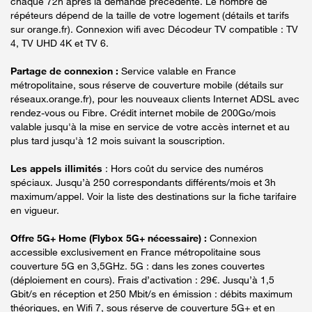
chaque 72h après la demande précédente. Le nombre de
répéteurs dépend de la taille de votre logement (détails et tarifs
sur orange.fr). Connexion wifi avec Décodeur TV compatible : TV
4, TV UHD 4K et TV 6.
Partage de connexion :
Service valable en France
métropolitaine, sous réserve de couverture mobile (détails sur
réseaux.orange.fr), pour les nouveaux clients Internet ADSL avec
rendez-vous ou Fibre. Crédit internet mobile de 200Go/mois
valable jusqu'à la mise en service de votre accès internet et au
plus tard jusqu'à 12 mois suivant la souscription.
Les appels illimités
: Hors coût du service des numéros
spéciaux. Jusqu’à 250 correspondants différents/mois et 3h
maximum/appel. Voir la liste des destinations sur la fiche tarifaire
en vigueur.
Offre 5G+ Home (Flybox 5G+ nécessaire) :
Connexion
accessible exclusivement en France métropolitaine sous
couverture 5G en 3,5GHz. 5G : dans les zones couvertes
(déploiement en cours). Frais d’activation : 29€. Jusqu’à 1,5
Gbit/s en réception et 250 Mbit/s en émission : débits maximum
théoriques, en Wifi 7, sous réserve de couverture 5G+ et en