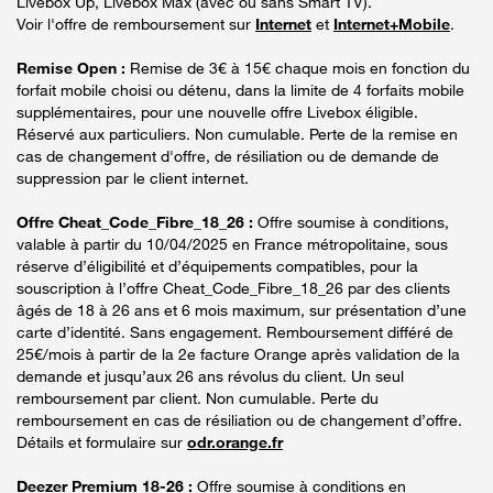
Livebox Up, Livebox Max (avec ou sans Smart TV).
Voir l'offre de remboursement sur
Internet
et
Internet+Mobile
.
Remise Open :
Remise de 3€ à 15€ chaque mois en fonction du
forfait mobile choisi ou détenu, dans la limite de 4 forfaits mobile
supplémentaires, pour une nouvelle offre Livebox éligible.
Réservé aux particuliers. Non cumulable. Perte de la remise en
cas de changement d'offre, de résiliation ou de demande de
suppression par le client internet.
Offre Cheat_Code_Fibre_18_26 :
Offre soumise à conditions,
valable à partir du 10/04/2025 en France métropolitaine, sous
réserve d’éligibilité et d’équipements compatibles, pour la
souscription à l’offre Cheat_Code_Fibre_18_26 par des clients
âgés de 18 à 26 ans et 6 mois maximum, sur présentation d’une
carte d’identité. Sans engagement. Remboursement différé de
25€/mois à partir de la 2e facture Orange après validation de la
demande et jusqu’aux 26 ans révolus du client. Un seul
remboursement par client. Non cumulable. Perte du
remboursement en cas de résiliation ou de changement d’offre.
Détails et formulaire sur
odr.orange.fr
Deezer Premium 18-26 :
Offre soumise à conditions en