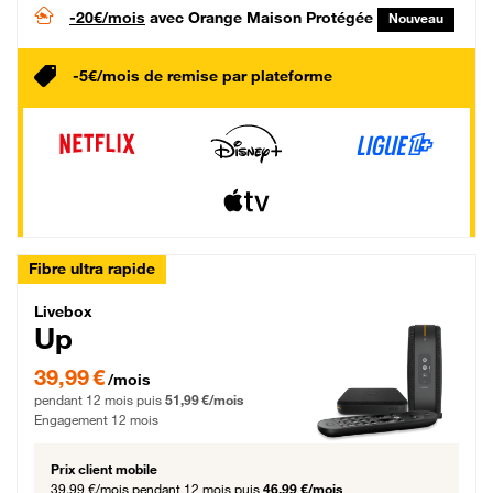
-20€/mois
avec Orange Maison Protégée
Nouveau
-5€/mois de remise par plateforme
Fibre ultra rapide
Livebox Up Fibre
Livebox
Up
39,99 € par mois pendant 12 mois puis 51,99 € par mois, Engagement 12 moi
39,99 €
/mois
pendant 12 mois puis
51,99 €/mois
Engagement 12 mois
Prix client mobile
39,99 €/mois
pendant 12 mois puis
46,99 €/mois