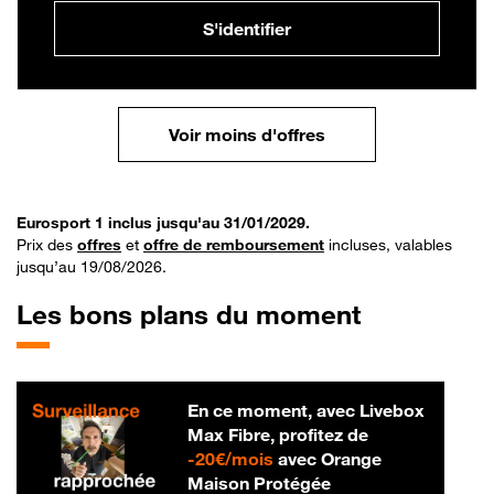
S'identifier
Voir moins d'offres
Eurosport 1 inclus jusqu'au 31/01/2029.
Prix des
offres
et
offre de remboursement
incluses, valables
jusqu’au 19/08/2026.
Les bons plans du moment
En ce moment, avec Livebox
Max Fibre, profitez de
20 € par mois
-
20€/mois
avec Orange
Maison Protégée