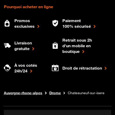
Pourquoi acheter en ligne
Promos
Paiement
exclusives
100% sécurisé
Retrait sous 2h
Livraison
d'un mobile en
gratuite
boutique
À vos cotés
Droit de rétractation
24h/24
Internet fibre
Boutique Orange
Auvergne-rhone-alpes
Drome
Chateauneuf-sur-isere