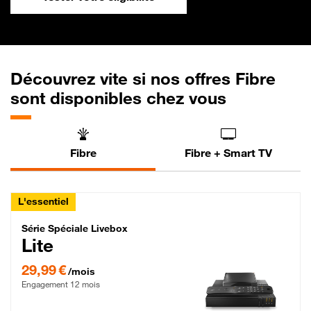
Découvrez vite si nos offres Fibre
sont disponibles chez vous
Fibre
Fibre + Smart TV
L'essentiel
Série Spéciale Livebox Lite Fibre
Série Spéciale Livebox
Lite
29,99 € par mois , Engagement 12 mois
29,99 €
/mois
Engagement 12 mois