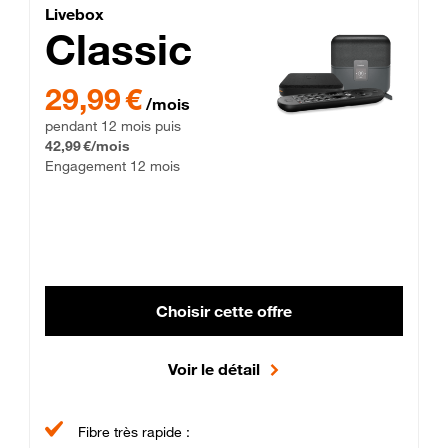
Lite Fibre
Livebox Classic Fibre
Livebox
Classic
29,99 € par mois pendant 12 mois puis 42,99 € par mois, Enga
29,99 €
/mois
pendant 12 mois puis
42,99 €/mois
Engagement 12 mois
Choisir cette offre
Voir le détail
Fibre très rapide :