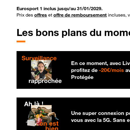
Eurosport 1 inclus jusqu'au 31/01/2029.
Prix des
offres
et
offre de remboursement
incluses, 
Les bons plans du mom
En ce moment, avec Liv
20
profitez de
-
20€/mois
av
Protégée
Une super connexion po
vous avec la 5G. Sans