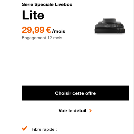
Série Spéciale Livebox 
Série Spéciale Livebox
Lite
29,99 € par mois , Engagement 12 mois
29,99 €
/mois
Engagement 12 mois
Choisir cette offre
Voir le détail
Fibre rapide :