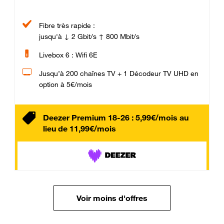
Fibre très rapide :
jusqu'à ↓ 2 Gbit/s ↑ 800 Mbit/s
Livebox 6 : Wifi 6E
Jusqu’à 200 chaînes TV + 1 Décodeur TV UHD en
option à 5€/mois
Deezer Premium 18-26 : 5,99€/mois au
lieu de 11,99€/mois
Voir moins d'offres