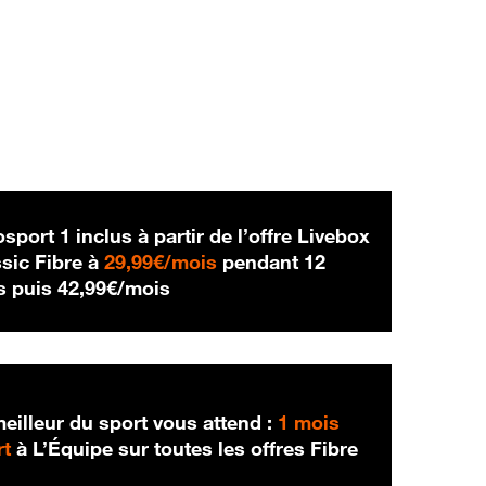
sport 1 inclus à partir de l’offre Livebox
29,99 € par mois
sic Fibre à
29,99€/mois
pendant 12
42,99 € par mois
s puis
42,99€/mois
eilleur du sport vous attend :
1 mois
rt
à L’Équipe sur toutes les offres Fibre