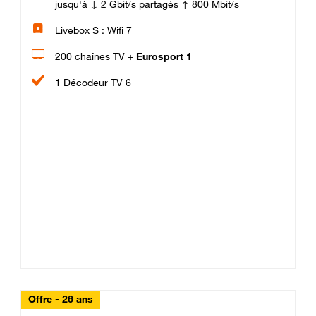
jusqu'à ↓ 2 Gbit/s partagés ↑ 800 Mbit/s
Livebox S : Wifi 7
200 chaînes TV +
Eurosport 1
1 Décodeur TV 6
Offre - 26 ans