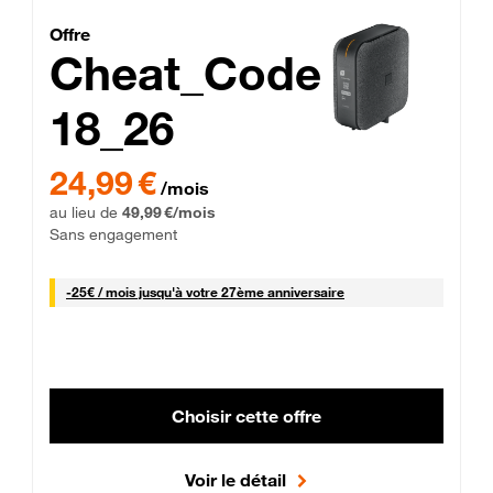
Cheat_Code Fibre_18_26
Offre
Cheat_Code
18_26
 Engagement 12 mois
24,99 € par mois pendant 0 mois puis 49,99 € par mois, Sans 
24,99 €
/mois
au lieu de
49,99 €/mois
Sans engagement
25 € par mois
-
25€ / mois
jusqu'à votre 27ème anniversaire
Choisir cette offre
Voir le détail