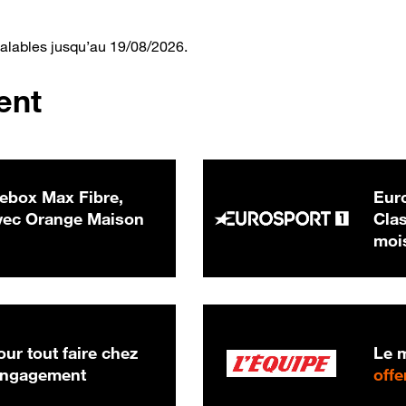
valables jusqu’au 19/08/2026.
ent
ebox Max Fibre,
Euro
 € par mois
ec Orange Maison
Clas
moi
ur tout faire chez
Le m
 engagement
offe