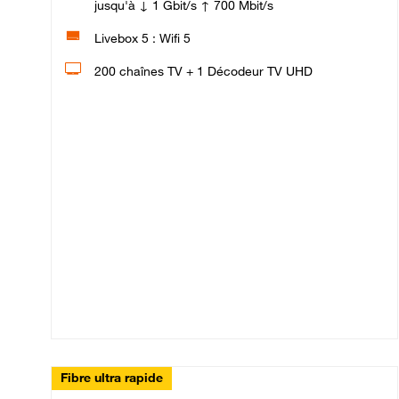
jusqu'à ↓ 1 Gbit/s ↑ 700 Mbit/s
Livebox 5 : Wifi 5
200 chaînes TV + 1 Décodeur TV UHD
Fibre ultra rapide