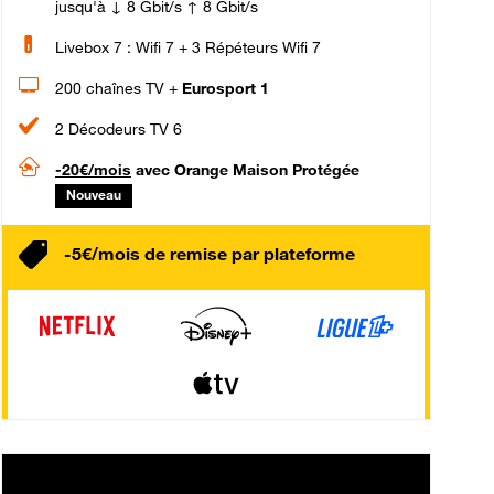
jusqu'à ↓ 8 Gbit/s ↑ 8 Gbit/s
Livebox 7 : Wifi 7 + 3 Répéteurs Wifi 7
200 chaînes TV +
Eurosport 1
2 Décodeurs TV 6
-20€/mois
avec Orange Maison Protégée
Nouveau
-5€/mois de remise par plateforme