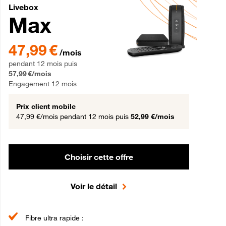
Livebox Max Fibre
Livebox
Max
gement 12 mois
47,99 € par mois pendant 12 mois puis 57,99 € par mois, Engageme
47,99 €
/mois
pendant 12 mois puis
57,99 €/mois
Engagement 12 mois
Prix client mobile
47,99 €/mois
pendant 12 mois puis
52,99 €/mois
Choisir cette offre
Voir le détail
Fibre ultra rapide :