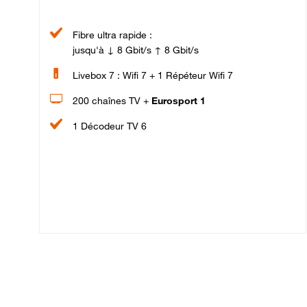
Fibre ultra rapide :
jusqu'à ↓ 8 Gbit/s ↑ 8 Gbit/s
Livebox 7 : Wifi 7 + 1 Répéteur Wifi 7
200 chaînes TV +
Eurosport 1
1 Décodeur TV 6