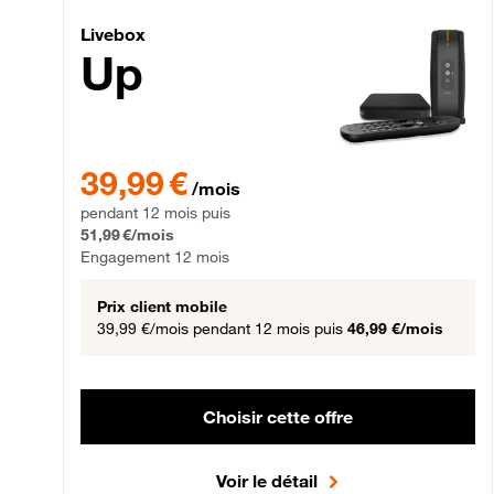
Livebox Up Fibre
Livebox
Up
39,99 € par mois pendant 12 mois puis 51,99 € par mois,
39,99 €
/mois
pendant 12 mois puis
51,99 €/mois
Engagement 12 mois
Prix client mobile
39,99 €/mois
pendant 12 mois puis
46,99 €/mois
Choisir cette offre
Voir le détail