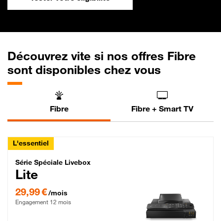
Découvrez vite si nos offres Fibre
sont disponibles chez vous
Fibre
Fibre + Smart TV
L'essentiel
Série Spéciale Livebox Lite Fibre
Série Spéciale Livebox
Lite
29,99 € par mois , Engagement 12 mois
29,99 €
/mois
Engagement 12 mois