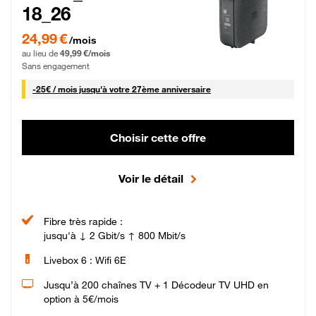
18_26
24,99 € par mois pendant 0 mois puis 49,99 € par mois, Sans engagement
24,99 €
/mois
au lieu de
49,99 €/mois
Sans engagement
25 € par mois
-
25€ / mois
jusqu'à votre 27ème anniversaire
Choisir cette offre
Voir le détail
Fibre très rapide :
jusqu'à ↓ 2 Gbit/s ↑ 800 Mbit/s
Livebox 6 : Wifi 6E
Jusqu’à 200 chaînes TV + 1 Décodeur TV UHD en
option à 5€/mois