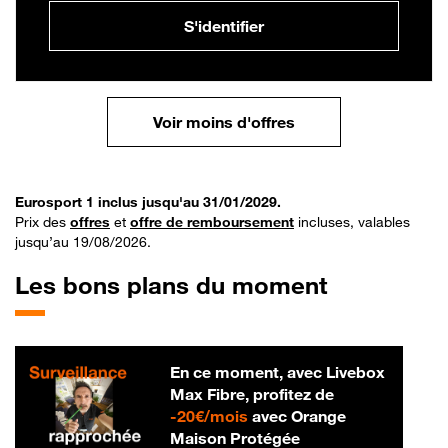
S'identifier
Voir moins d'offres
Eurosport 1 inclus jusqu'au 31/01/2029.
Prix des
offres
et
offre de remboursement
incluses, valables
jusqu’au 19/08/2026.
Les bons plans du moment
En ce moment, avec Livebox
Max Fibre, profitez de
20 € par mois
-
20€/mois
avec Orange
Maison Protégée