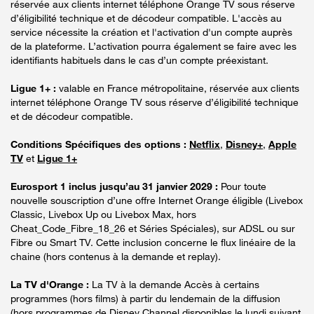
réservée aux clients internet téléphone Orange TV sous réserve
d’éligibilité technique et de décodeur compatible. L'accès au
service nécessite la création et l'activation d'un compte auprès
de la plateforme. L’activation pourra également se faire avec les
identifiants habituels dans le cas d’un compte préexistant.
Ligue 1+ :
valable en France métropolitaine, réservée aux clients
internet téléphone Orange TV sous réserve d’éligibilité technique
et de décodeur compatible.
Conditions Spécifiques des options :
Netflix
,
Disney+
,
Apple
TV
et
Ligue 1+
Eurosport 1 inclus jusqu’au 31 janvier 2029 :
Pour toute
nouvelle souscription d’une offre Internet Orange éligible (Livebox
Classic, Livebox Up ou Livebox Max, hors
Cheat_Code_Fibre_18_26 et Séries Spéciales), sur ADSL ou sur
Fibre ou Smart TV. Cette inclusion concerne le flux linéaire de la
chaine (hors contenus à la demande et replay).
La TV d'Orange :
La TV à la demande Accès à certains
programmes (hors films) à partir du lendemain de la diffusion
(hors programmes de Disney Channel disponibles le lundi suivant