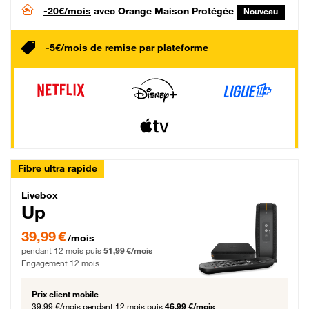
-20€/mois
avec Orange Maison Protégée
Nouveau
-5€/mois de remise par plateforme
Fibre ultra rapide
Livebox Up Fibre
Livebox
Up
39,99 € par mois pendant 12 mois puis 51,99 € par mois, Engagement 12 moi
39,99 €
/mois
pendant 12 mois puis
51,99 €/mois
Engagement 12 mois
Prix client mobile
39,99 €/mois
pendant 12 mois puis
46,99 €/mois