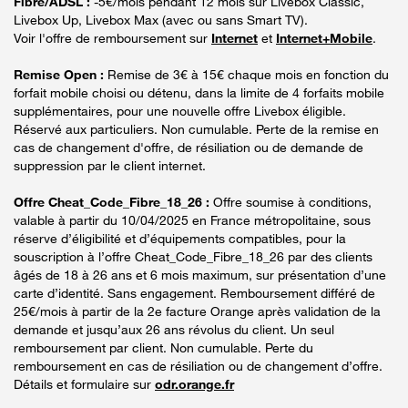
Fibre/ADSL :
-5€/mois pendant 12 mois sur Livebox Classic,
Livebox Up, Livebox Max (avec ou sans Smart TV).
Voir l'offre de remboursement sur
Internet
et
Internet+Mobile
.
Remise Open :
Remise de 3€ à 15€ chaque mois en fonction du
forfait mobile choisi ou détenu, dans la limite de 4 forfaits mobile
supplémentaires, pour une nouvelle offre Livebox éligible.
Réservé aux particuliers. Non cumulable. Perte de la remise en
cas de changement d'offre, de résiliation ou de demande de
suppression par le client internet.
Offre Cheat_Code_Fibre_18_26 :
Offre soumise à conditions,
valable à partir du 10/04/2025 en France métropolitaine, sous
réserve d’éligibilité et d’équipements compatibles, pour la
souscription à l’offre Cheat_Code_Fibre_18_26 par des clients
âgés de 18 à 26 ans et 6 mois maximum, sur présentation d’une
carte d’identité. Sans engagement. Remboursement différé de
25€/mois à partir de la 2e facture Orange après validation de la
demande et jusqu’aux 26 ans révolus du client. Un seul
remboursement par client. Non cumulable. Perte du
remboursement en cas de résiliation ou de changement d’offre.
Détails et formulaire sur
odr.orange.fr