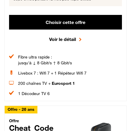
Choisir cette offre
Voir le détail
Fibre ultra rapide :
jusqu'à ↓ 8 Gbit/s ↑ 8 Gbit/s
Livebox 7 : Wifi 7 + 1 Répéteur Wifi 7
200 chaînes TV +
Eurosport 1
1 Décodeur TV 6
Offre - 26 ans
Cheat_Code Fibre_18_26
Offre
Cheat_Code