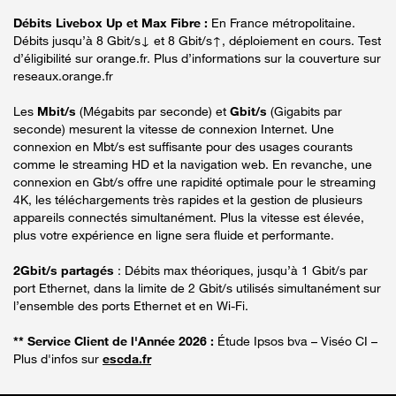
Débits Livebox Up et Max Fibre :
En France métropolitaine.
Débits jusqu’à 8 Gbit/s↓ et 8 Gbit/s↑, déploiement en cours. Test
d’éligibilité sur orange.fr. Plus d’informations sur la couverture sur
reseaux.orange.fr
Les
Mbit/s
(Mégabits par seconde) et
Gbit/s
(Gigabits par
seconde) mesurent la vitesse de connexion Internet. Une
connexion en Mbt/s est suffisante pour des usages courants
comme le streaming HD et la navigation web. En revanche, une
connexion en Gbt/s offre une rapidité optimale pour le streaming
4K, les téléchargements très rapides et la gestion de plusieurs
appareils connectés simultanément. Plus la vitesse est élevée,
plus votre expérience en ligne sera fluide et performante.
2Gbit/s partagés
: Débits max théoriques, jusqu’à 1 Gbit/s par
port Ethernet, dans la limite de 2 Gbit/s utilisés simultanément sur
l’ensemble des ports Ethernet et en Wi-Fi.
** Service Client de l'Année 2026 :
Étude Ipsos bva – Viséo CI –
Plus d'infos sur
escda.fr