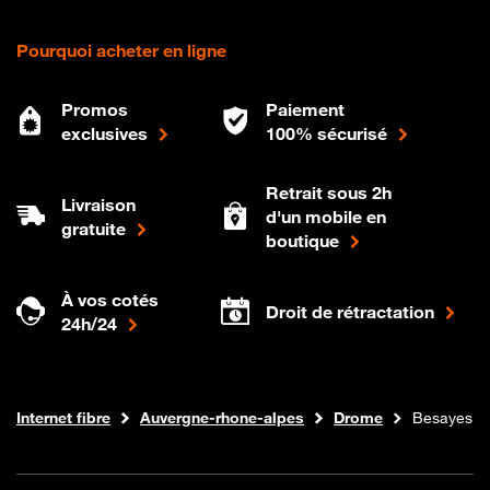
Pourquoi acheter en ligne
Promos
Paiement
exclusives
100% sécurisé
Retrait sous 2h
Livraison
d'un mobile en
gratuite
boutique
À vos cotés
Droit de rétractation
24h/24
Boutique Orange
Internet fibre
Auvergne-rhone-alpes
Drome
Besayes