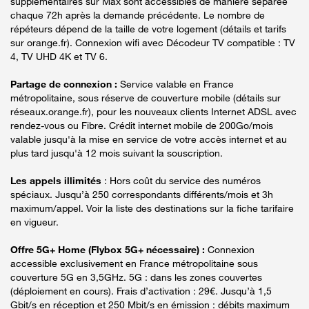
supplémentaires sur Max sont accessibles de manière séparée
chaque 72h après la demande précédente. Le nombre de
répéteurs dépend de la taille de votre logement (détails et tarifs
sur orange.fr). Connexion wifi avec Décodeur TV compatible : TV
4, TV UHD 4K et TV 6.
Partage de connexion :
Service valable en France
métropolitaine, sous réserve de couverture mobile (détails sur
réseaux.orange.fr), pour les nouveaux clients Internet ADSL avec
rendez-vous ou Fibre. Crédit internet mobile de 200Go/mois
valable jusqu'à la mise en service de votre accès internet et au
plus tard jusqu'à 12 mois suivant la souscription.
Les appels illimités
: Hors coût du service des numéros
spéciaux. Jusqu’à 250 correspondants différents/mois et 3h
maximum/appel. Voir la liste des destinations sur la fiche tarifaire
en vigueur.
Offre 5G+ Home (Flybox 5G+ nécessaire) :
Connexion
accessible exclusivement en France métropolitaine sous
couverture 5G en 3,5GHz. 5G : dans les zones couvertes
(déploiement en cours). Frais d’activation : 29€. Jusqu’à 1,5
Gbit/s en réception et 250 Mbit/s en émission : débits maximum