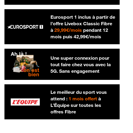
Eurosport 1 inclus à partir de
l’offre Livebox Classic Fibre
29,99 € par mois
à
29,99€/mois
pendant 12
42,99 € par m
mois puis
42,99€/mois
Une super connexion pour
tout faire chez vous avec la
5G. Sans engagement
Le meilleur du sport vous
attend :
1 mois offert
à
L’Équipe sur toutes les
offres Fibre