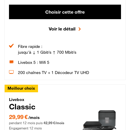
Choisir cette offre
Voir le détail
Fibre rapide :
jusqu'à ↓ 1 Gbit/s ↑ 700 Mbit/s
Livebox 5 : Wifi 5
200 chaînes TV + 1 Décodeur TV UHD
Meilleur choix
Livebox Classic Fibre
Livebox
Classic
29,99 € par mois pendant 12 mois puis 42,99 € par mois, Engagement 12 moi
29,99 €
/mois
pendant 12 mois puis
42,99 €/mois
Engagement 12 mois