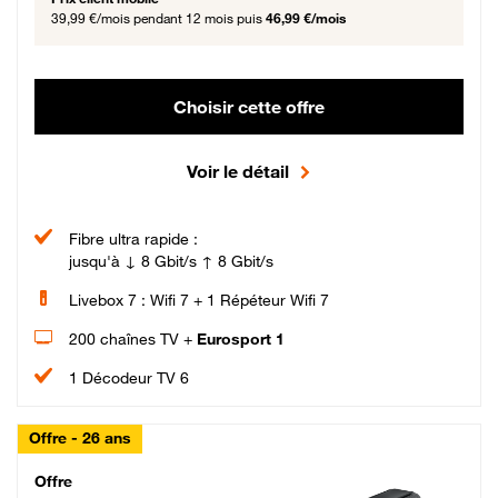
39,99 €/mois
pendant 12 mois puis
46,99 €/mois
Choisir cette offre
Voir le détail
Fibre ultra rapide :
jusqu'à ↓ 8 Gbit/s ↑ 8 Gbit/s
Livebox 7 : Wifi 7 + 1 Répéteur Wifi 7
200 chaînes TV +
Eurosport 1
1 Décodeur TV 6
Offre - 26 ans
Cheat_Code Fibre_18_26
Offre