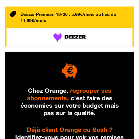
Deezer Premium 18-26 : 5,99€/mois au lieu de
11,99€/mois
Chez Orange,
regrouper ses
abonnements,
c'est faire des
économies sur votre budget mais
pas sur la qualité.
Déjà client Orange ou Sosh ?
Identifiez-vous pour voir vos remises