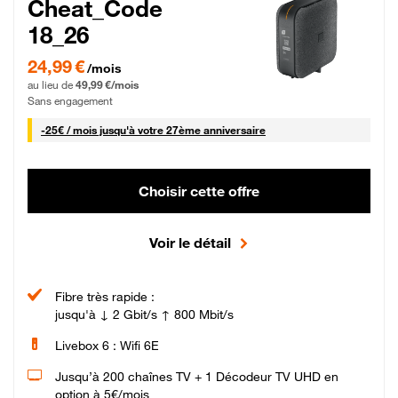
Cheat_Code
18_26
24,99 € par mois pendant 0 mois puis 49,99 € par mois, Sans engagement
24,99 €
/mois
au lieu de
49,99 €/mois
Sans engagement
25 € par mois
-
25€ / mois
jusqu'à votre 27ème anniversaire
Choisir cette offre
Voir le détail
Fibre très rapide :
jusqu'à ↓ 2 Gbit/s ↑ 800 Mbit/s
Livebox 6 : Wifi 6E
Jusqu’à 200 chaînes TV + 1 Décodeur TV UHD en
option à 5€/mois