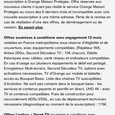
souscription à Orange Maison Protégée. Offre réservée aux
nouveaux clients n’ayant pas résilié le service Orange Maison
Protégée au cours des 6 derniers mois et incompatible avec une
nouvelle souscription à une même adresse. Perte de la remise en
cas de résiliation d’une des offres, de déménagement ou de
cession.
En savoir plus
.
Offres soumises à conditions avec engagement 12 mois
valables en France métropolitaine sous réserve d’éligibilité et de
couverture, avec équipements compatibles. (Répéteur Wifi,
Airbox 20Go, Second Décodeur TV : 10€ chacun). Débits
théoriques avec câbles, carte réseau et ordinateurs compatibles.
En cas d’usage sur plusieurs équipements le débit est partagé.
Enregistreur Multi-écrans, Second Décodeur TV, options avec
activations nécessaires. TV d’Orange sur mobile et tablette :
accès au Bouquet Basic. Liste des chaînes TV susceptibles
d’évolution. Ne sont pas compris dans le bouquet basic : les
services et contenus payants et sportifs en direct. UHD 4K : avec
TV et contenus compatibles. Frais de construction pour
raccordement ADSL/VDSL, en cas de déplacement technicien
nécessaire (diagnostiqué au moment de la souscription) : 119€.
Offres Livebox + Smart TV
soumises à conditions avec