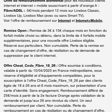
Offre de remboursement Bienvenue
pour les nouveaux clients
internet et internet + mobile souscrivant à partir d’orange.fr :
Fibre/ADSL :
-5€/mois pendant 12 mois sur Livebox Classic,
Livebox Up, Livebox Max (avec ou sans Smart TV).
Voir l'offre de remboursement sur
Internet
et
Internet+Mobile
.
Remise Open :
Remise de 3€ à 15€ chaque mois en fonction du
forfait mobile choisi ou détenu, dans la limite de 4 forfaits mobile
supplémentaires, pour une nouvelle offre Livebox éligible.
Réservé aux particuliers. Non cumulable. Perte de la remise en
cas de changement d'offre, de résiliation ou de demande de
suppression par le client internet.
Offre Cheat_Code_Fibre_18_26 :
Offre soumise à conditions,
valable à partir du 10/04/2025 en France métropolitaine, sous
réserve d’éligibilité et d’équipements compatibles, pour la
souscription à l’offre Cheat_Code_Fibre_18_26 par des clients
âgés de 18 à 26 ans et 6 mois maximum, sur présentation d’une
carte d’identité. Sans engagement. Remboursement différé de
25€/mois à partir de la 2e facture Orange après validation de la
demande et jusqu’aux 26 ans révolus du client. Un seul
remboursement par client. Non cumulable. Perte du
remboursement en cas de résiliation ou de changement d’offre.