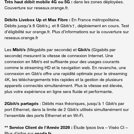
Très haut débit mobile 4G ou 5G :
dans les zones déployées.
Couverture sur reseaux.orange.fr.
Débits Livebox Up et Max Fibre :
En France métropolitaine.
Débits jusqu’à 8 Gbit/s↓ et 8 Gbit/s↑, déploiement en cours. Test
d’éligibilité sur orange.fr. Plus d’informations sur la couverture sur
reseaux.orange.fr
Les
Mbit/s
(Mégabits par seconde) et
Gbit/s
(Gigabits par
seconde) mesurent la vitesse de connexion Internet. Une
connexion en Mbt/s est suffisante pour des usages courants
comme le streaming HD et la navigation web. En revanche, une
connexion en Gbt/s offre une rapidité optimale pour le streaming
4K, les téléchargements très rapides et la gestion de plusieurs
appareils connectés simultanément. Plus la vitesse est élevée,
plus votre expérience en ligne sera fluide et performante.
2Gbit/s partagés
: Débits max théoriques, jusqu’à 1 Gbit/s par
port Ethernet, dans la limite de 2 Gbit/s utilisés simultanément sur
l’ensemble des ports Ethernet et en Wi-Fi.
** Service Client de l'Année 2026 :
Étude Ipsos bva – Viséo CI –
Plus d'infos sur
escda.fr