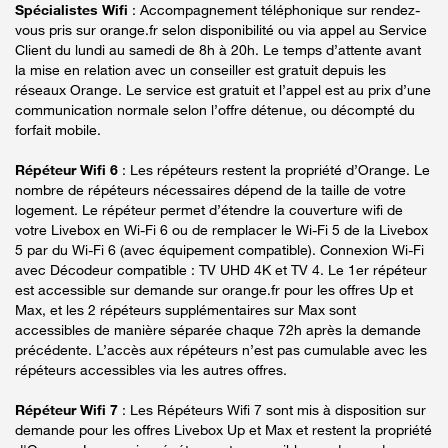
Spécialistes Wifi
: Accompagnement téléphonique sur rendez-
vous pris sur orange.fr selon disponibilité ou via appel au Service
Client du lundi au samedi de 8h à 20h. Le temps d’attente avant
la mise en relation avec un conseiller est gratuit depuis les
réseaux Orange. Le service est gratuit et l’appel est au prix d’une
communication normale selon l’offre détenue, ou décompté du
forfait mobile.
Répéteur Wifi 6
: Les répéteurs restent la propriété d’Orange. Le
nombre de répéteurs nécessaires dépend de la taille de votre
logement. Le répéteur permet d’étendre la couverture wifi de
votre Livebox en Wi-Fi 6 ou de remplacer le Wi-Fi 5 de la Livebox
5 par du Wi-Fi 6 (avec équipement compatible). Connexion Wi-Fi
avec Décodeur compatible : TV UHD 4K et TV 4. Le 1er répéteur
est accessible sur demande sur orange.fr pour les offres Up et
Max, et les 2 répéteurs supplémentaires sur Max sont
accessibles de manière séparée chaque 72h après la demande
précédente. L’accès aux répéteurs n’est pas cumulable avec les
répéteurs accessibles via les autres offres.
Répéteur Wifi 7
: Les Répéteurs Wifi 7 sont mis à disposition sur
demande pour les offres Livebox Up et Max et restent la propriété