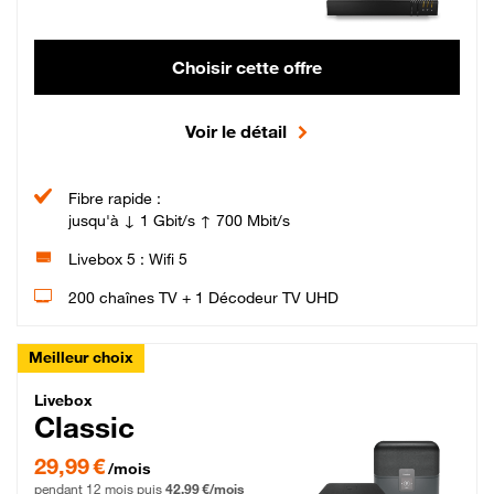
Choisir cette offre
Voir le détail
Fibre rapide :
jusqu'à ↓ 1 Gbit/s ↑ 700 Mbit/s
Livebox 5 : Wifi 5
200 chaînes TV + 1 Décodeur TV UHD
Meilleur choix
Livebox Classic Fibre
Livebox
Classic
29,99 € par mois pendant 12 mois puis 42,99 € par mois, Engagement 12 moi
29,99 €
/mois
pendant 12 mois puis
42,99 €/mois