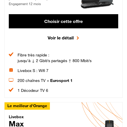
Engagement 12 mois
Choisir cette offre
Voir le détail
Fibre très rapide :
jusqu'à ↓ 2 Gbit/s partagés ↑ 800 Mbit/s
Livebox S : Wifi 7
200 chaînes TV +
Eurosport 1
1 Décodeur TV 6
Le meilleur d'Orange
Livebox Max Fibre
Livebox
Max