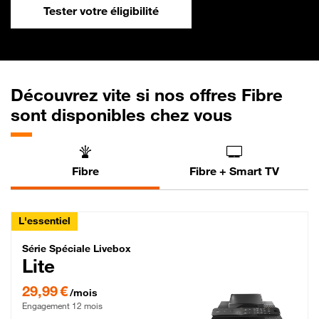
Tester votre éligibilité
Découvrez vite si nos offres Fibre
sont disponibles chez vous
Fibre
Fibre + Smart TV
L'essentiel
Série Spéciale Livebox Lite Fibre
Série Spéciale Livebox
Lite
29,99 € par mois , Engagement 12 mois
29,99 €
/mois
Engagement 12 mois