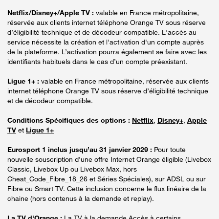
Netflix/Disney+/Apple TV :
valable en France métropolitaine,
réservée aux clients internet téléphone Orange TV sous réserve
d’éligibilité technique et de décodeur compatible. L'accès au
service nécessite la création et l'activation d'un compte auprès
de la plateforme. L’activation pourra également se faire avec les
identifiants habituels dans le cas d’un compte préexistant.
Ligue 1+ :
valable en France métropolitaine, réservée aux clients
internet téléphone Orange TV sous réserve d’éligibilité technique
et de décodeur compatible.
Conditions Spécifiques des options :
Netflix
,
Disney+
,
Apple
TV
et
Ligue 1+
Eurosport 1 inclus jusqu’au 31 janvier 2029 :
Pour toute
nouvelle souscription d’une offre Internet Orange éligible (Livebox
Classic, Livebox Up ou Livebox Max, hors
Cheat_Code_Fibre_18_26 et Séries Spéciales), sur ADSL ou sur
Fibre ou Smart TV. Cette inclusion concerne le flux linéaire de la
chaine (hors contenus à la demande et replay).
La TV d'Orange :
La TV à la demande Accès à certains