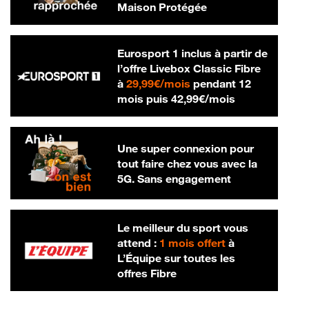
Maison Protégée
Eurosport 1 inclus à partir de
l’offre Livebox Classic Fibre
29,99 € par mois
à
29,99€/mois
pendant 12
42,99 € par m
mois puis
42,99€/mois
Une super connexion pour
tout faire chez vous avec la
5G. Sans engagement
Le meilleur du sport vous
attend :
1 mois offert
à
L’Équipe sur toutes les
offres Fibre