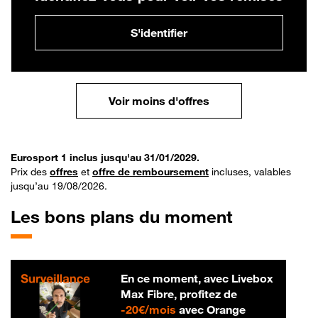
S'identifier
Voir moins d'offres
Eurosport 1 inclus jusqu'au 31/01/2029.
Prix des
offres
et
offre de remboursement
incluses, valables
jusqu’au 19/08/2026.
Les bons plans du moment
En ce moment, avec Livebox
Max Fibre, profitez de
20 € par mois
-
20€/mois
avec Orange