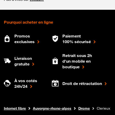
Pourquoi acheter en ligne
Promos
Paiement
exclusives
100% sécurisé
Retrait sous 2h
Livraison
d'un mobile en
gratuite
boutique
À vos cotés
Droit de rétractation
24h/24
Boutique Orange
Internet fibre
Auvergne-rhone-alpes
Drome
Clerieux