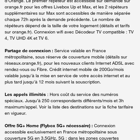
d'Orange. Le premier répéteur est accessible sur demande sur
orange.fr pour les offres Livebox Up et Max, et les 2 répéteurs
supplémentaires sur Max sont accessibles de manière séparée
chaque 72h après la demande précédente. Le nombre de
répéteurs dépend de la taille de votre logement (détails et tarifs
sur orange.fr). Connexion wifi avec Décodeur TV compatible : TV
4, TV UHD 4K et TV 6.
Partage de connexion :
Service valable en France
métropolitaine, sous réserve de couverture mobile (détails sur
réseaux.orange.fr), pour les nouveaux clients Internet ADSL avec
rendez-vous ou Fibre. Crédit internet mobile de 200Go/mois
valable jusqu'à la mise en service de votre accès internet et au
plus tard jusqu'à 12 mois suivant la souscription.
Les appels illimités
: Hors coût du service des numéros
spéciaux. Jusqu’à 250 correspondants différents/mois et 3h
maximum/appel. Voir la liste des destinations sur la fiche tarifaire
en vigueur.
Offre 5G+ Home (Flybox 5G+ nécessaire) :
Connexion
accessible exclusivement en France métropolitaine sous
couverture 5G en 3,5GHz. 5G : dans les zones couvertes