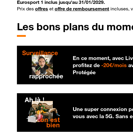
Eurosport 1 inclus jusqu'au 31/01/2029.
Prix des
offres
et
offre de remboursement
incluses, 
Les bons plans du mom
En ce moment, avec Liv
20
profitez de
-
20€/mois
av
Protégée
Une super connexion po
vous avec la 5G. Sans