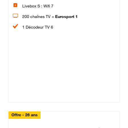
Livebox S : Wifi 7
200 chaînes TV +
Eurosport 1
1 Décodeur TV 6
Offre - 26 ans