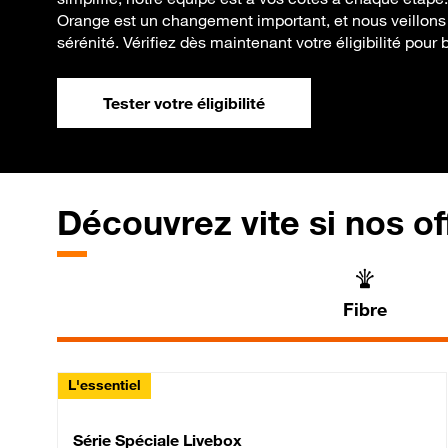
Orange est un changement important, et nous veillons à
sérénité. Vérifiez dès maintenant votre éligibilité pour 
Tester votre éligibilité
Découvrez vite si nos of
Fibre
L'essentiel
Série Spéciale Livebox 
Série Spéciale Livebox