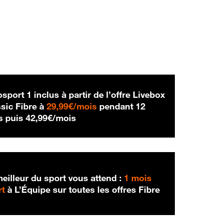
sport 1 inclus à partir de l’offre Livebox
29,99 € par mois
sic Fibre à
29,99€/mois
pendant 12
42,99 € par mois
s puis
42,99€/mois
eilleur du sport vous attend :
1 mois
rt
à L’Équipe sur toutes les offres Fibre