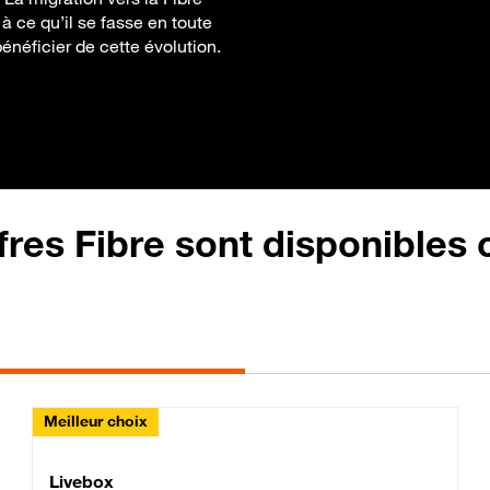
 ce qu’il se fasse en toute
bénéficier de cette évolution.
fres Fibre sont disponibles
Meilleur choix
Lite Fibre
Livebox Classic Fibre
Livebox