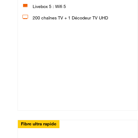
Livebox 5 : Wifi 5
200 chaînes TV + 1 Décodeur TV UHD
Fibre ultra rapide