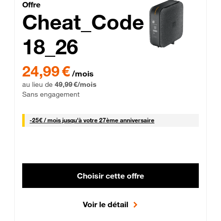
Cheat_Code Fibre_18_26
Offre
Cheat_Code
18_26
 Engagement 12 mois
24,99 € par mois pendant 0 mois puis 49,99 € par mois, Sans 
24,99 €
/mois
au lieu de
49,99 €/mois
Sans engagement
25 € par mois
-
25€ / mois
jusqu'à votre 27ème anniversaire
Choisir cette offre
Voir le détail