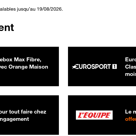
valables jusqu’au 19/08/2026.
ent
ebox Max Fibre,
Euro
 € par mois
ec Orange Maison
Clas
moi
ur tout faire chez
Le m
 engagement
offe