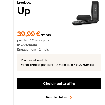
Livebox Up Fibre
Livebox
Up
39,99 € par mois pendant 12 mois puis 51,99 € par mois,
39,99 €
/mois
pendant 12 mois puis
51,99 €/mois
Engagement 12 mois
Prix client mobile
39,99 €/mois
pendant 12 mois puis
46,99 €/mois
Choisir cette offre
Voir le détail