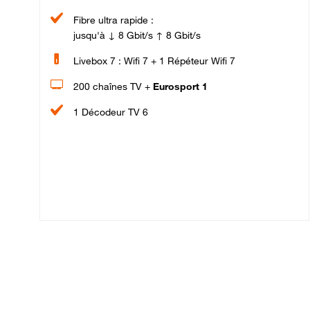
Fibre ultra rapide :
jusqu'à ↓ 8 Gbit/s ↑ 8 Gbit/s
Livebox 7 : Wifi 7 + 1 Répéteur Wifi 7
200 chaînes TV +
Eurosport 1
1 Décodeur TV 6