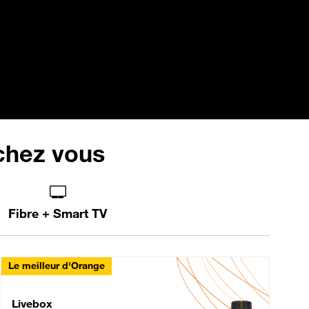
 chez vous
Fibre + Smart TV
Le meilleur d'Orange
Livebox Max Fibre
Livebox