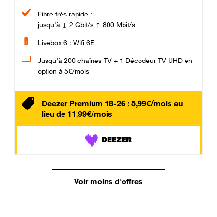
Fibre très rapide :
jusqu'à ↓ 2 Gbit/s ↑ 800 Mbit/s
Livebox 6 : Wifi 6E
Jusqu’à 200 chaînes TV + 1 Décodeur TV UHD en
option à 5€/mois
Deezer Premium 18-26 : 5,99€/mois au
lieu de 11,99€/mois
Voir moins d'offres