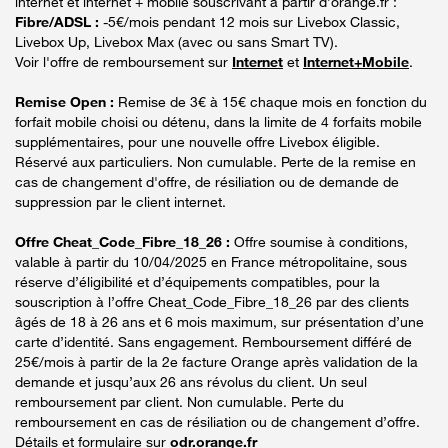
internet et internet + mobile souscrivant à partir d’orange.fr :
Fibre/ADSL :
-5€/mois pendant 12 mois sur Livebox Classic,
Livebox Up, Livebox Max (avec ou sans Smart TV).
Voir l'offre de remboursement sur
Internet
et
Internet+Mobile
.
Remise Open :
Remise de 3€ à 15€ chaque mois en fonction du
forfait mobile choisi ou détenu, dans la limite de 4 forfaits mobile
supplémentaires, pour une nouvelle offre Livebox éligible.
Réservé aux particuliers. Non cumulable. Perte de la remise en
cas de changement d'offre, de résiliation ou de demande de
suppression par le client internet.
Offre Cheat_Code_Fibre_18_26 :
Offre soumise à conditions,
valable à partir du 10/04/2025 en France métropolitaine, sous
réserve d’éligibilité et d’équipements compatibles, pour la
souscription à l’offre Cheat_Code_Fibre_18_26 par des clients
âgés de 18 à 26 ans et 6 mois maximum, sur présentation d’une
carte d’identité. Sans engagement. Remboursement différé de
25€/mois à partir de la 2e facture Orange après validation de la
demande et jusqu’aux 26 ans révolus du client. Un seul
remboursement par client. Non cumulable. Perte du
remboursement en cas de résiliation ou de changement d’offre.
Détails et formulaire sur
odr.orange.fr