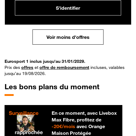
S'identifier
Voir moins d'offres
Eurosport 1 inclus jusqu'au 31/01/2029.
Prix des
offres
et
offre de remboursement
incluses, valables
jusqu’au 19/08/2026.
Les bons plans du moment
En ce moment, avec Livebox
Max Fibre, profitez de
20 € par mois
-
20€/mois
avec Orange
Maison Protégée