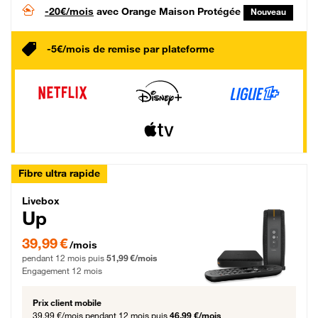
-20€/mois
avec Orange Maison Protégée
Nouveau
-5€/mois de remise par plateforme
Fibre ultra rapide
Livebox Up Fibre
Livebox
Up
39,99 € par mois pendant 12 mois puis 51,99 € par mois, Engagement 12 moi
39,99 €
/mois
pendant 12 mois puis
51,99 €/mois
Engagement 12 mois
Prix client mobile
39,99 €/mois
pendant 12 mois puis
46,99 €/mois