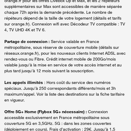
orange.fr pour les offres Livebox Up et Max, et les 2 répéteurs
supplémentaires sur Max sont accessibles de manière séparée
chaque 72h après la demande précédente. Le nombre de
répéteurs dépend de la taille de votre logement (détails et tarifs
sur orange.fr). Connexion wifi avec Décodeur TV compatible : TV
4, TV UHD 4K et TV 6.
Partage de connexion :
Service valable en France
métropolitaine, sous réserve de couverture mobile (détails sur
réseaux.orange.fr), pour les nouveaux clients Internet ADSL avec
rendez-vous ou Fibre. Crédit internet mobile de 200Go/mois
valable jusqu'à la mise en service de votre accès internet et au
plus tard jusqu'à 12 mois suivant la souscription.
Les appels illimités
: Hors coût du service des numéros
spéciaux. Jusqu’à 250 correspondants différents/mois et 3h
maximum/appel. Voir la liste des destinations sur la fiche tarifaire
en vigueur.
Offre 5G+ Home (Flybox 5G+ nécessaire) :
Connexion
accessible exclusivement en France métropolitaine sous
couverture 5G en 3,5GHz. 5G : dans les zones couvertes
(déploiement en cours). Frais d’activation : 29€. Jusqu’à 1,5