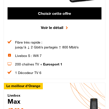
Choisir cette offre
Voir le détail
Fibre très rapide :
jusqu'à ↓ 2 Gbit/s partagés ↑ 800 Mbit/s
Livebox S : Wifi 7
200 chaînes TV +
Eurosport 1
1 Décodeur TV 6
Le meilleur d'Orange
Livebox Max Fibre
Livebox
Max
47,99 € par mois pendant 12 mois puis 57,99 € par mois, Engagement 12 moi