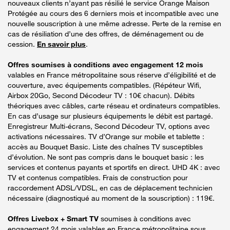
nouveaux clients n’ayant pas résilié le service Orange Maison
Protégée au cours des 6 derniers mois et incompatible avec une
nouvelle souscription à une même adresse. Perte de la remise en
cas de résiliation d’une des offres, de déménagement ou de
cession.
En savoir plus
.
Offres soumises à conditions avec engagement 12 mois
valables en France métropolitaine sous réserve d’éligibilité et de
couverture, avec équipements compatibles. (Répéteur Wifi,
Airbox 20Go, Second Décodeur TV : 10€ chacun). Débits
théoriques avec câbles, carte réseau et ordinateurs compatibles.
En cas d’usage sur plusieurs équipements le débit est partagé.
Enregistreur Multi-écrans, Second Décodeur TV, options avec
activations nécessaires. TV d’Orange sur mobile et tablette :
accès au Bouquet Basic. Liste des chaînes TV susceptibles
d’évolution. Ne sont pas compris dans le bouquet basic : les
services et contenus payants et sportifs en direct. UHD 4K : avec
TV et contenus compatibles. Frais de construction pour
raccordement ADSL/VDSL, en cas de déplacement technicien
nécessaire (diagnostiqué au moment de la souscription) : 119€.
Offres Livebox + Smart TV
soumises à conditions avec
engagement 24 mois valables en France métropolitaine sous