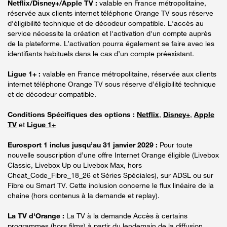
Netflix/Disney+/Apple TV :
valable en France métropolitaine,
réservée aux clients internet téléphone Orange TV sous réserve
d’éligibilité technique et de décodeur compatible. L'accès au
service nécessite la création et l'activation d'un compte auprès
de la plateforme. L’activation pourra également se faire avec les
identifiants habituels dans le cas d’un compte préexistant.
Ligue 1+ :
valable en France métropolitaine, réservée aux clients
internet téléphone Orange TV sous réserve d’éligibilité technique
et de décodeur compatible.
Conditions Spécifiques des options :
Netflix
,
Disney+
,
Apple
TV
et
Ligue 1+
Eurosport 1 inclus jusqu’au 31 janvier 2029 :
Pour toute
nouvelle souscription d’une offre Internet Orange éligible (Livebox
Classic, Livebox Up ou Livebox Max, hors
Cheat_Code_Fibre_18_26 et Séries Spéciales), sur ADSL ou sur
Fibre ou Smart TV. Cette inclusion concerne le flux linéaire de la
chaine (hors contenus à la demande et replay).
La TV d'Orange :
La TV à la demande Accès à certains
programmes (hors films) à partir du lendemain de la diffusion