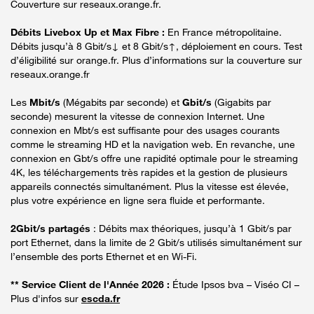
Couverture sur reseaux.orange.fr.
Débits Livebox Up et Max Fibre :
En France métropolitaine.
Débits jusqu’à 8 Gbit/s↓ et 8 Gbit/s↑, déploiement en cours. Test
d’éligibilité sur orange.fr. Plus d’informations sur la couverture sur
reseaux.orange.fr
Les
Mbit/s
(Mégabits par seconde) et
Gbit/s
(Gigabits par
seconde) mesurent la vitesse de connexion Internet. Une
connexion en Mbt/s est suffisante pour des usages courants
comme le streaming HD et la navigation web. En revanche, une
connexion en Gbt/s offre une rapidité optimale pour le streaming
4K, les téléchargements très rapides et la gestion de plusieurs
appareils connectés simultanément. Plus la vitesse est élevée,
plus votre expérience en ligne sera fluide et performante.
2Gbit/s partagés
: Débits max théoriques, jusqu’à 1 Gbit/s par
port Ethernet, dans la limite de 2 Gbit/s utilisés simultanément sur
l’ensemble des ports Ethernet et en Wi-Fi.
** Service Client de l'Année 2026 :
Étude Ipsos bva – Viséo CI –
Plus d'infos sur
escda.fr