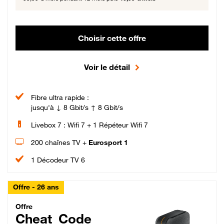
Choisir cette offre
Voir le détail
Fibre ultra rapide :
jusqu'à ↓ 8 Gbit/s ↑ 8 Gbit/s
Livebox 7 : Wifi 7 + 1 Répéteur Wifi 7
200 chaînes TV +
Eurosport 1
1 Décodeur TV 6
Offre - 26 ans
Cheat_Code Fibre_18_26
Offre
Cheat_Code