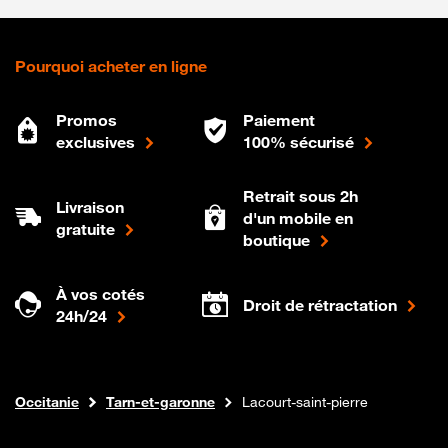
Pourquoi acheter en ligne
Promos
Paiement
exclusives
100% sécurisé
Retrait sous 2h
Livraison
d'un mobile en
gratuite
boutique
À vos cotés
Droit de rétractation
24h/24
Internet fibre
Boutique Orange
Occitanie
Tarn-et-garonne
Lacourt-saint-pierre