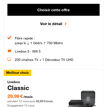
Choisir cette offre
Voir le détail
Fibre rapide :
jusqu'à ↓ 1 Gbit/s ↑ 700 Mbit/s
Livebox 5 : Wifi 5
200 chaînes TV + 1 Décodeur TV UHD
Meilleur choix
Livebox Classic Fibre
Livebox
Classic
29,99 € par mois pendant 12 mois puis 42,99 € par mois, Engagement 12 moi
29,99 €
/mois
pendant 12 mois puis
42,99 €/mois
Engagement 12 mois