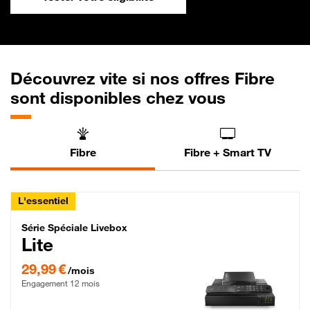
Découvrez vite si nos offres Fibre
sont disponibles chez vous
Fibre
Fibre + Smart TV
L'essentiel
Série Spéciale Livebox Lite Fibre
Série Spéciale Livebox
Lite
29,99 € par mois , Engagement 12 mois
29,99 €
/mois
Engagement 12 mois