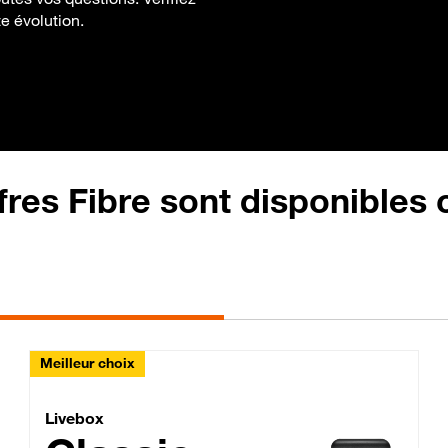
te évolution.
fres Fibre sont disponibles
Meilleur choix
Lite Fibre
Livebox Classic Fibre
Livebox