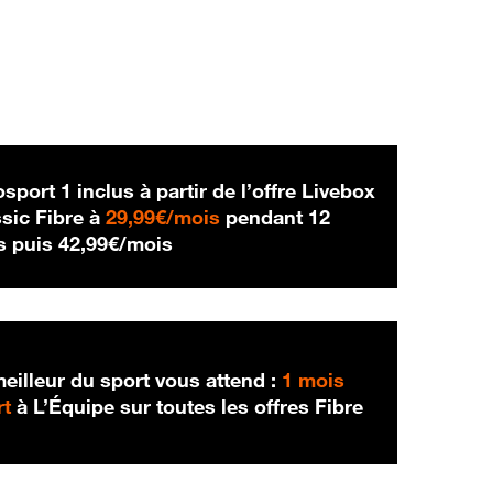
sport 1 inclus à partir de l’offre Livebox
29,99 € par mois
sic Fibre à
29,99€/mois
pendant 12
42,99 € par mois
s puis
42,99€/mois
eilleur du sport vous attend :
1 mois
rt
à L’Équipe sur toutes les offres Fibre