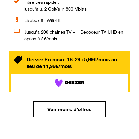
Fibre très rapide :
jusqu'à ↓ 2 Gbit/s ↑ 800 Mbit/s
Livebox 6 : Wifi 6E
Jusqu’à 200 chaînes TV + 1 Décodeur TV UHD en
option à 5€/mois
Deezer Premium 18-26 : 5,99€/mois au
lieu de 11,99€/mois
Voir moins d'offres