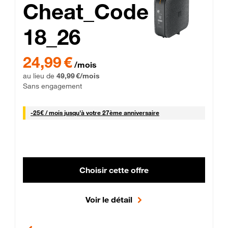
Cheat_Code
18_26
 Engagement 12 mois
24,99 € par mois pendant 0 mois puis 49,99 € par mois, Sans 
24,99 €
/mois
au lieu de
49,99 €/mois
Sans engagement
25 € par mois
-
25€ / mois
jusqu'à votre 27ème anniversaire
Choisir cette offre
Voir le détail