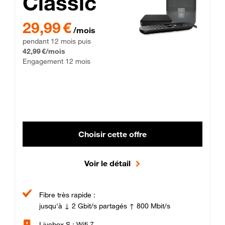
Classic
29,99 € par mois pendant 12 mois puis 42,99 € par mois, Enga
29,99 €
/mois
pendant 12 mois puis
42,99 €/mois
Engagement 12 mois
Choisir cette offre
Voir le détail
Fibre très rapide :
jusqu'à ↓ 2 Gbit/s partagés ↑ 800 Mbit/s
Livebox S : Wifi 7