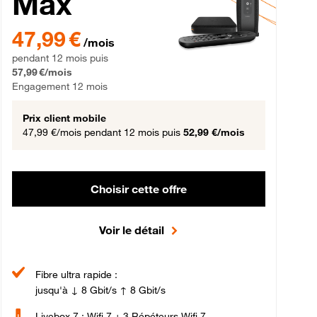
Max
gement 12 mois
47,99 € par mois pendant 12 mois puis 57,99 € par mois, Engageme
47,99 €
/mois
pendant 12 mois puis
57,99 €/mois
Engagement 12 mois
Prix client mobile
47,99 €/mois
pendant 12 mois puis
52,99 €/mois
Choisir cette offre
Voir le détail
Fibre ultra rapide :
jusqu'à ↓ 8 Gbit/s ↑ 8 Gbit/s
Livebox 7 : Wifi 7 + 3 Répéteurs Wifi 7