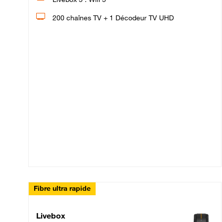
200 chaînes TV + 1 Décodeur TV UHD
Fibre ultra rapide
Livebox Up Fibre
Livebox