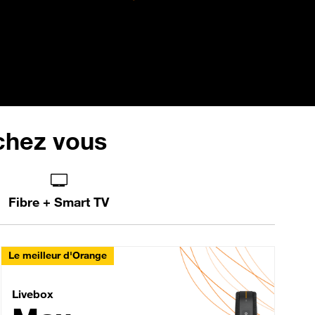
 chez vous
Fibre + Smart TV
Le meilleur d'Orange
Livebox Max Fibre
Livebox