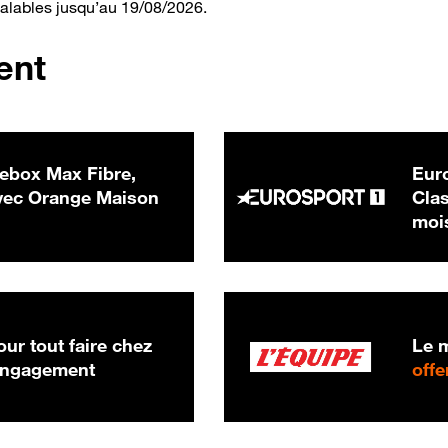
valables jusqu’au 19/08/2026.
ent
ebox Max Fibre,
Euro
 € par mois
ec Orange Maison
Clas
moi
ur tout faire chez
Le m
 engagement
offe