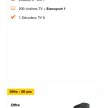
200 chaînes TV +
Eurosport 1
1 Décodeur TV 6
Offre - 26 ans
Cheat_Code Fibre_18_26
Offre