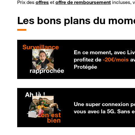
Prix des
offres
et
offre de remboursement
incluses, 
Les bons plans du mom
En ce moment, avec Liv
20
profitez de
-
20€/mois
av
Protégée
Une super connexion po
vous avec la 5G. Sans