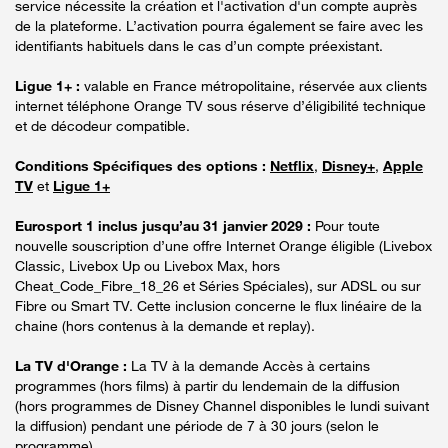
service nécessite la création et l'activation d'un compte auprès
de la plateforme. L’activation pourra également se faire avec les
identifiants habituels dans le cas d’un compte préexistant.
Ligue 1+ :
valable en France métropolitaine, réservée aux clients
internet téléphone Orange TV sous réserve d’éligibilité technique
et de décodeur compatible.
Conditions Spécifiques des options :
Netflix
,
Disney+
,
Apple
TV
et
Ligue 1+
Eurosport 1 inclus jusqu’au 31 janvier 2029 :
Pour toute
nouvelle souscription d’une offre Internet Orange éligible (Livebox
Classic, Livebox Up ou Livebox Max, hors
Cheat_Code_Fibre_18_26 et Séries Spéciales), sur ADSL ou sur
Fibre ou Smart TV. Cette inclusion concerne le flux linéaire de la
chaine (hors contenus à la demande et replay).
La TV d'Orange :
La TV à la demande Accès à certains
programmes (hors films) à partir du lendemain de la diffusion
(hors programmes de Disney Channel disponibles le lundi suivant
la diffusion) pendant une période de 7 à 30 jours (selon le
programme).