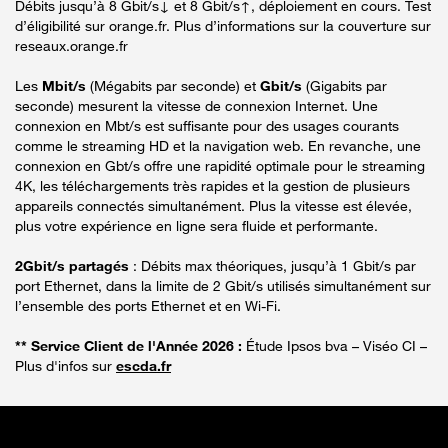
Débits jusqu’à 8 Gbit/s↓ et 8 Gbit/s↑, déploiement en cours. Test
d’éligibilité sur orange.fr. Plus d’informations sur la couverture sur
reseaux.orange.fr
Les
Mbit/s
(Mégabits par seconde) et
Gbit/s
(Gigabits par
seconde) mesurent la vitesse de connexion Internet. Une
connexion en Mbt/s est suffisante pour des usages courants
comme le streaming HD et la navigation web. En revanche, une
connexion en Gbt/s offre une rapidité optimale pour le streaming
4K, les téléchargements très rapides et la gestion de plusieurs
appareils connectés simultanément. Plus la vitesse est élevée,
plus votre expérience en ligne sera fluide et performante.
2Gbit/s partagés
: Débits max théoriques, jusqu’à 1 Gbit/s par
port Ethernet, dans la limite de 2 Gbit/s utilisés simultanément sur
l’ensemble des ports Ethernet et en Wi-Fi.
** Service Client de l'Année 2026 :
Étude Ipsos bva – Viséo CI –
Plus d'infos sur
escda.fr