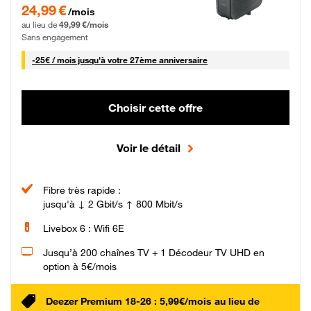
24,99 € par mois pendant 0 mois puis 49,99 € par mois, Sans engagement
24,99 €
/mois
au lieu de
49,99 €/mois
Sans engagement
25 € par mois
-
25€ / mois
jusqu'à votre 27ème anniversaire
Choisir cette offre
Voir le détail
Fibre très rapide :
jusqu'à ↓ 2 Gbit/s ↑ 800 Mbit/s
Livebox 6 : Wifi 6E
Jusqu’à 200 chaînes TV + 1 Décodeur TV UHD en
option à 5€/mois
Deezer Premium 18-26 : 5,99€/mois au lieu de