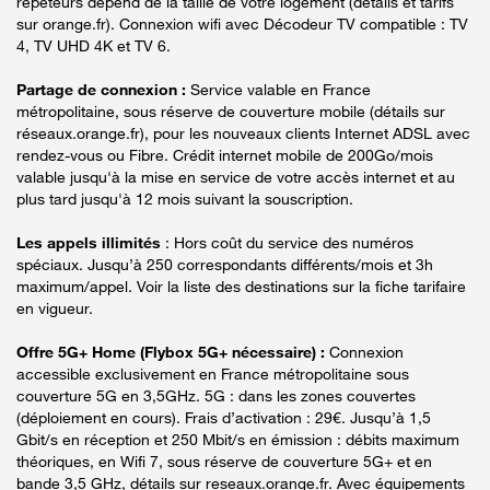
répéteurs dépend de la taille de votre logement (détails et tarifs
sur orange.fr). Connexion wifi avec Décodeur TV compatible : TV
4, TV UHD 4K et TV 6.
Partage de connexion :
Service valable en France
métropolitaine, sous réserve de couverture mobile (détails sur
réseaux.orange.fr), pour les nouveaux clients Internet ADSL avec
rendez-vous ou Fibre. Crédit internet mobile de 200Go/mois
valable jusqu'à la mise en service de votre accès internet et au
plus tard jusqu'à 12 mois suivant la souscription.
Les appels illimités
: Hors coût du service des numéros
spéciaux. Jusqu’à 250 correspondants différents/mois et 3h
maximum/appel. Voir la liste des destinations sur la fiche tarifaire
en vigueur.
Offre 5G+ Home (Flybox 5G+ nécessaire) :
Connexion
accessible exclusivement en France métropolitaine sous
couverture 5G en 3,5GHz. 5G : dans les zones couvertes
(déploiement en cours). Frais d’activation : 29€. Jusqu’à 1,5
Gbit/s en réception et 250 Mbit/s en émission : débits maximum
théoriques, en Wifi 7, sous réserve de couverture 5G+ et en
bande 3,5 GHz, détails sur reseaux.orange.fr. Avec équipements