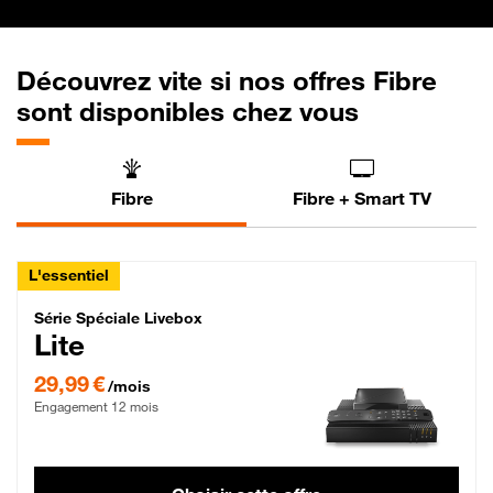
Découvrez vite si nos offres Fibre
sont disponibles chez vous
Fibre
Fibre + Smart TV
L'essentiel
Série Spéciale Livebox Lite Fibre
Série Spéciale Livebox
Lite
29,99 € par mois , Engagement 12 mois
29,99 €
/mois
Engagement 12 mois