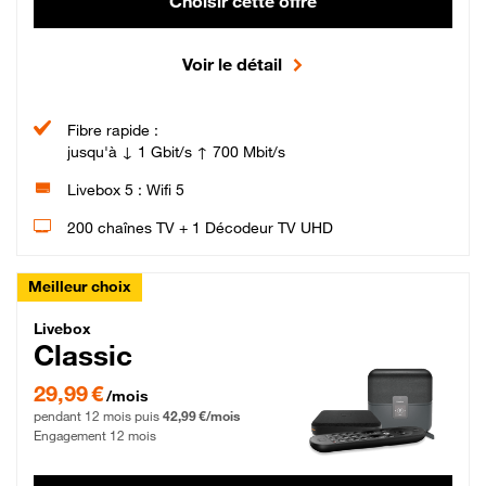
Choisir cette offre
Voir le détail
Fibre rapide :
jusqu'à ↓ 1 Gbit/s ↑ 700 Mbit/s
Livebox 5 : Wifi 5
200 chaînes TV + 1 Décodeur TV UHD
Meilleur choix
Livebox Classic Fibre
Livebox
Classic
29,99 € par mois pendant 12 mois puis 42,99 € par mois, Engagement 12 moi
29,99 €
/mois
pendant 12 mois puis
42,99 €/mois
Engagement 12 mois