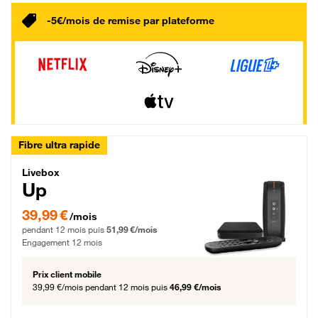
-5€/mois de remise par plateforme
Fibre ultra rapide
Livebox Up Fibre
Livebox
Up
39,99 € par mois pendant 12 mois puis 51,99 € par mois, Engagement 12 moi
39,99 €
/mois
pendant 12 mois puis
51,99 €/mois
Engagement 12 mois
Prix client mobile
39,99 €/mois
pendant 12 mois puis
46,99 €/mois