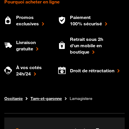
Pourquoi acheter en ligne
Promos
Paiement
exclusives
100% sécurisé
Retrait sous 2h
Livraison
d'un mobile en
gratuite
boutique
À vos cotés
Droit de rétractation
24h/24
Internet fibre
Boutique Orange
Occitanie
Tarn-et-garonne
Lamagistere