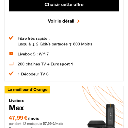
Choisir cette offre
Voir le détail
Fibre très rapide :
jusqu'à ↓ 2 Gbit/s partagés ↑ 800 Mbit/s
Livebox S : Wifi 7
200 chaînes TV +
Eurosport 1
1 Décodeur TV 6
Le meilleur d'Orange
Livebox Max Fibre
Livebox
Max
47,99 € par mois pendant 12 mois puis 57,99 € par mois, Engagement 12 moi
47,99 €
/mois
pendant 12 mois puis
57,99 €/mois