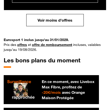
Voir moins d'offres
Eurosport 1 inclus jusqu'au 31/01/2029.
Prix des
offres
et
offre de remboursement
incluses, valables
jusqu’au 19/08/2026.
Les bons plans du moment
En ce moment, avec Livebox
Max Fibre, profitez de
20 € par mois
-
20€/mois
avec Orange
Maison Protégée