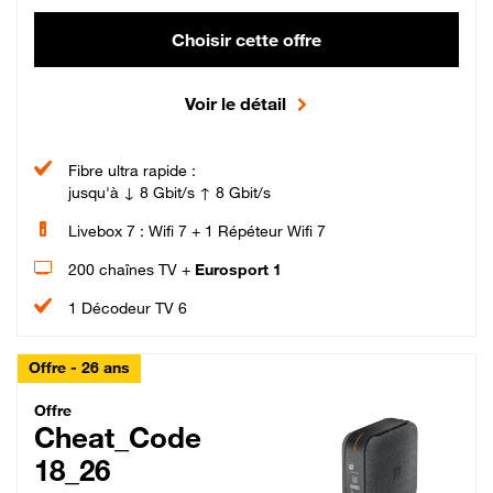
Choisir cette offre
Voir le détail
Fibre ultra rapide :
jusqu'à ↓ 8 Gbit/s ↑ 8 Gbit/s
Livebox 7 : Wifi 7 + 1 Répéteur Wifi 7
200 chaînes TV +
Eurosport 1
1 Décodeur TV 6
Offre - 26 ans
Cheat_Code Fibre_18_26
Offre
Cheat_Code
18_26