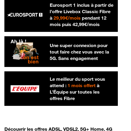
Eurosport 1 inclus à partir de
l’offre Livebox Classic Fibre
29,99 € par mois
à
29,99€/mois
pendant 12
42,99 € par m
mois puis
42,99€/mois
Une super connexion pour
tout faire chez vous avec la
5G. Sans engagement
Le meilleur du sport vous
attend :
1 mois offert
à
L’Équipe sur toutes les
offres Fibre
Découvrir les offres ADSL, VDSL2, 5G+ Home, 4G