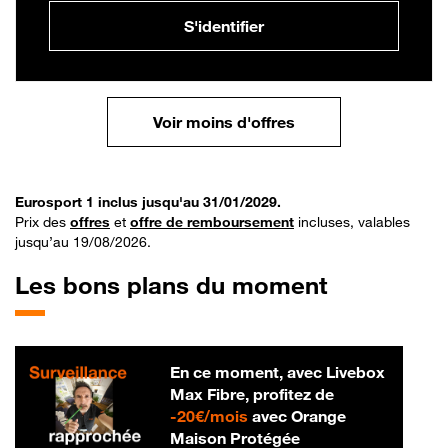
S'identifier
Voir moins d'offres
Eurosport 1 inclus jusqu'au 31/01/2029.
Prix des
offres
et
offre de remboursement
incluses, valables
jusqu’au 19/08/2026.
Les bons plans du moment
En ce moment, avec Livebox
Max Fibre, profitez de
20 € par mois
-
20€/mois
avec Orange
Maison Protégée