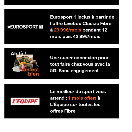
Eurosport 1 inclus à partir de
l’offre Livebox Classic Fibre
29,99 € par mois
à
29,99€/mois
pendant 12
42,99 € par m
mois puis
42,99€/mois
Une super connexion pour
tout faire chez vous avec la
5G. Sans engagement
Le meilleur du sport vous
attend :
1 mois offert
à
L’Équipe sur toutes les
offres Fibre