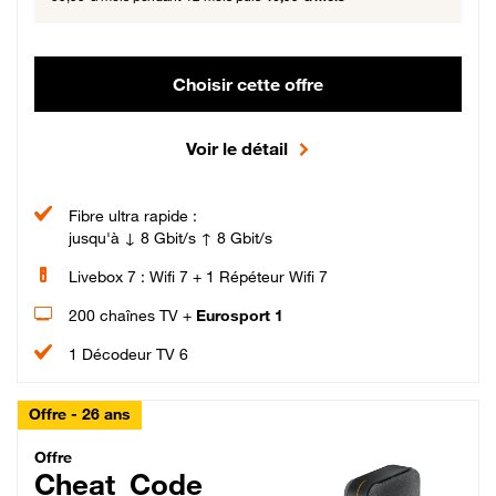
Choisir cette offre
Voir le détail
Fibre ultra rapide :
jusqu'à ↓ 8 Gbit/s ↑ 8 Gbit/s
Livebox 7 : Wifi 7 + 1 Répéteur Wifi 7
200 chaînes TV +
Eurosport 1
1 Décodeur TV 6
Offre - 26 ans
Cheat_Code Fibre_18_26
Offre
Cheat_Code