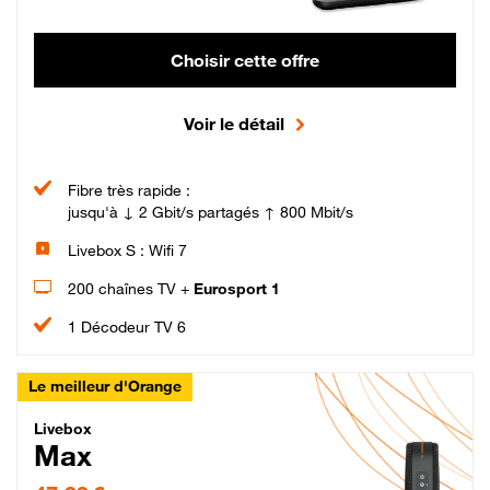
Choisir cette offre
Voir le détail
Fibre très rapide :
jusqu'à ↓ 2 Gbit/s partagés ↑ 800 Mbit/s
Livebox S : Wifi 7
200 chaînes TV +
Eurosport 1
1 Décodeur TV 6
Le meilleur d'Orange
Livebox Max Fibre
Livebox
Max
47,99 € par mois pendant 12 mois puis 57,99 € par mois, Engagement 12 moi