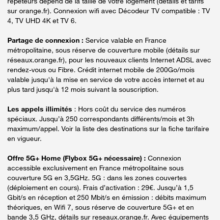
répéteurs dépend de la taille de votre logement (détails et tarifs
sur orange.fr). Connexion wifi avec Décodeur TV compatible : TV
4, TV UHD 4K et TV 6.
Partage de connexion :
Service valable en France
métropolitaine, sous réserve de couverture mobile (détails sur
réseaux.orange.fr), pour les nouveaux clients Internet ADSL avec
rendez-vous ou Fibre. Crédit internet mobile de 200Go/mois
valable jusqu'à la mise en service de votre accès internet et au
plus tard jusqu'à 12 mois suivant la souscription.
Les appels illimités
: Hors coût du service des numéros
spéciaux. Jusqu’à 250 correspondants différents/mois et 3h
maximum/appel. Voir la liste des destinations sur la fiche tarifaire
en vigueur.
Offre 5G+ Home (Flybox 5G+ nécessaire) :
Connexion
accessible exclusivement en France métropolitaine sous
couverture 5G en 3,5GHz. 5G : dans les zones couvertes
(déploiement en cours). Frais d’activation : 29€. Jusqu’à 1,5
Gbit/s en réception et 250 Mbit/s en émission : débits maximum
théoriques, en Wifi 7, sous réserve de couverture 5G+ et en
bande 3,5 GHz, détails sur reseaux.orange.fr. Avec équipements