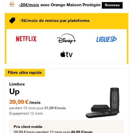
-20€/mois
avec Orange Maison Protégée
Nouveau
-5€/mois de remise par plateforme
Fibre ultra rapide
Livebox Up Fibre
Livebox
Up
39,99 € par mois pendant 12 mois puis 51,99 € par mois, Engagement 12 moi
39,99 €
/mois
pendant 12 mois puis
51,99 €/mois
Engagement 12 mois
Prix client mobile
39,99 €/mois
pendant 12 mois puis
46,99 €/mois