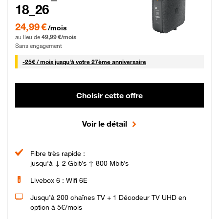
18_26
24,99 € par mois pendant 0 mois puis 49,99 € par mois, Sans engagement
24,99 €
/mois
au lieu de
49,99 €/mois
Sans engagement
25 € par mois
-
25€ / mois
jusqu'à votre 27ème anniversaire
Choisir cette offre
Voir le détail
Fibre très rapide :
jusqu'à ↓ 2 Gbit/s ↑ 800 Mbit/s
Livebox 6 : Wifi 6E
Jusqu’à 200 chaînes TV + 1 Décodeur TV UHD en
option à 5€/mois