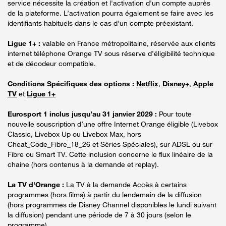
service nécessite la création et l'activation d'un compte auprès
de la plateforme. L’activation pourra également se faire avec les
identifiants habituels dans le cas d’un compte préexistant.
Ligue 1+ :
valable en France métropolitaine, réservée aux clients
internet téléphone Orange TV sous réserve d’éligibilité technique
et de décodeur compatible.
Conditions Spécifiques des options :
Netflix
,
Disney+
,
Apple
TV
et
Ligue 1+
Eurosport 1 inclus jusqu’au 31 janvier 2029 :
Pour toute
nouvelle souscription d’une offre Internet Orange éligible (Livebox
Classic, Livebox Up ou Livebox Max, hors
Cheat_Code_Fibre_18_26 et Séries Spéciales), sur ADSL ou sur
Fibre ou Smart TV. Cette inclusion concerne le flux linéaire de la
chaine (hors contenus à la demande et replay).
La TV d'Orange :
La TV à la demande Accès à certains
programmes (hors films) à partir du lendemain de la diffusion
(hors programmes de Disney Channel disponibles le lundi suivant
la diffusion) pendant une période de 7 à 30 jours (selon le
programme).