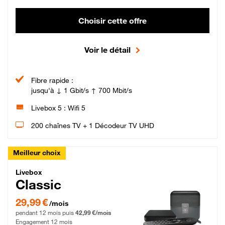
Choisir cette offre
Voir le détail
Fibre rapide :
jusqu'à ↓ 1 Gbit/s ↑ 700 Mbit/s
Livebox 5 : Wifi 5
200 chaînes TV + 1 Décodeur TV UHD
Meilleur choix
Livebox Classic Fibre
Livebox
Classic
29,99 € par mois pendant 12 mois puis 42,99 € par mois, Engagement 12 moi
29,99 €
/mois
pendant 12 mois puis
42,99 €/mois
Engagement 12 mois