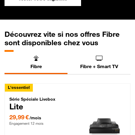
Découvrez vite si nos offres Fibre
sont disponibles chez vous
Fibre
Fibre + Smart TV
L'essentiel
Série Spéciale Livebox Lite Fibre
Série Spéciale Livebox
Lite
29,99 € par mois , Engagement 12 mois
29,99 €
/mois
Engagement 12 mois