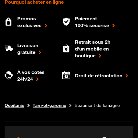
Pourquoi acheter en ligne
Promos
Paiement
exclusives
100% sécurisé
Retrait sous 2h
Livraison
d'un mobile en
gratuite
boutique
À vos cotés
Droit de rétractation
24h/24
Internet fibre
Boutique Orange
Occitanie
Tarn-et-garonne
Beaumont-de-lomagne