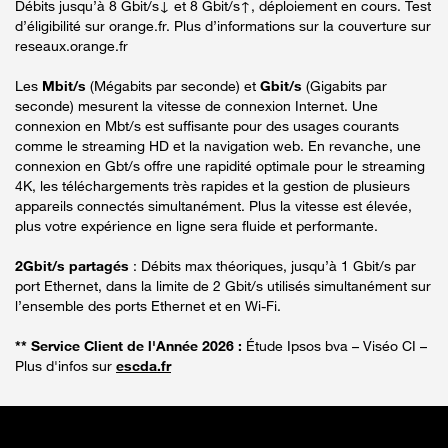
Débits jusqu’à 8 Gbit/s↓ et 8 Gbit/s↑, déploiement en cours. Test
d’éligibilité sur orange.fr. Plus d’informations sur la couverture sur
reseaux.orange.fr
Les
Mbit/s
(Mégabits par seconde) et
Gbit/s
(Gigabits par
seconde) mesurent la vitesse de connexion Internet. Une
connexion en Mbt/s est suffisante pour des usages courants
comme le streaming HD et la navigation web. En revanche, une
connexion en Gbt/s offre une rapidité optimale pour le streaming
4K, les téléchargements très rapides et la gestion de plusieurs
appareils connectés simultanément. Plus la vitesse est élevée,
plus votre expérience en ligne sera fluide et performante.
2Gbit/s partagés
: Débits max théoriques, jusqu’à 1 Gbit/s par
port Ethernet, dans la limite de 2 Gbit/s utilisés simultanément sur
l’ensemble des ports Ethernet et en Wi-Fi.
** Service Client de l'Année 2026 :
Étude Ipsos bva – Viséo CI –
Plus d'infos sur
escda.fr