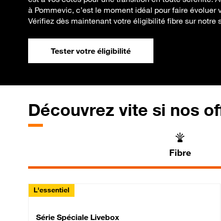
à Pommevic, c’est le moment idéal pour faire évoluer vo
Vérifiez dès maintenant votre éligibilité fibre sur notre s
Tester votre éligibilité
Découvrez vite si nos of
Fibre
L'essentiel
Série Spéciale Livebox 
Série Spéciale Livebox