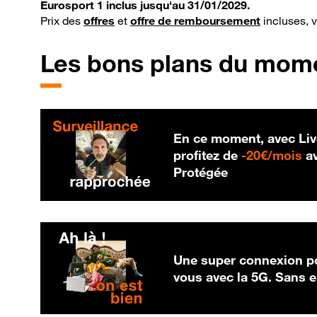
Eurosport 1 inclus jusqu'au 31/01/2029.
Prix des
offres
et
offre de remboursement
incluses, 
Les bons plans du mom
En ce moment, avec Liv
20
profitez de
-
20€/mois
av
Protégée
Une super connexion po
vous avec la 5G. Sans