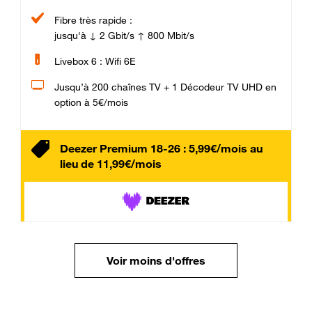
Fibre très rapide :
jusqu'à ↓ 2 Gbit/s ↑ 800 Mbit/s
Livebox 6 : Wifi 6E
Jusqu’à 200 chaînes TV + 1 Décodeur TV UHD en
option à 5€/mois
Deezer Premium 18-26 : 5,99€/mois au
lieu de 11,99€/mois
Voir moins d'offres