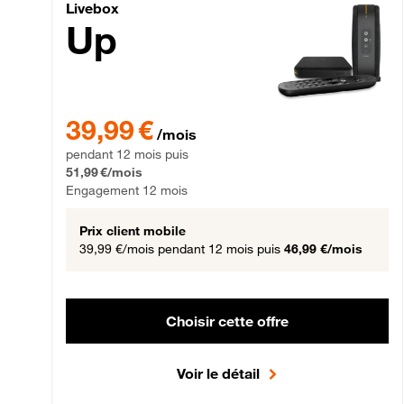
Livebox Up Fibre
Livebox
Up
39,99 € par mois pendant 12 mois puis 51,99 € par mois,
39,99 €
/mois
pendant 12 mois puis
51,99 €/mois
Engagement 12 mois
Prix client mobile
39,99 €/mois
pendant 12 mois puis
46,99 €/mois
Choisir cette offre
Voir le détail