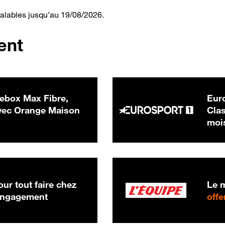
valables jusqu’au 19/08/2026.
ent
ebox Max Fibre,
Euro
 € par mois
ec Orange Maison
Clas
moi
ur tout faire chez
Le m
 engagement
offe