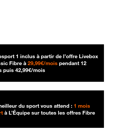
sport 1 inclus à partir de l’offre Livebox
29,99 € par mois
sic Fibre à
29,99€/mois
pendant 12
42,99 € par mois
s puis
42,99€/mois
eilleur du sport vous attend :
1 mois
rt
à L’Équipe sur toutes les offres Fibre