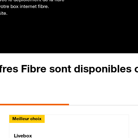
tre box internet fibre.
ite.
fres Fibre sont disponibles
Meilleur choix
Lite Fibre
Livebox Classic Fibre
Livebox