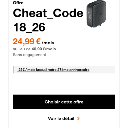
Cheat_Code Fibre_18_26
Offre
Cheat_Code
18_26
 Engagement 12 mois
24,99 € par mois pendant 0 mois puis 49,99 € par mois, Sans 
24,99 €
/mois
au lieu de
49,99 €/mois
Sans engagement
25 € par mois
-
25€ / mois
jusqu'à votre 27ème anniversaire
Choisir cette offre
Voir le détail