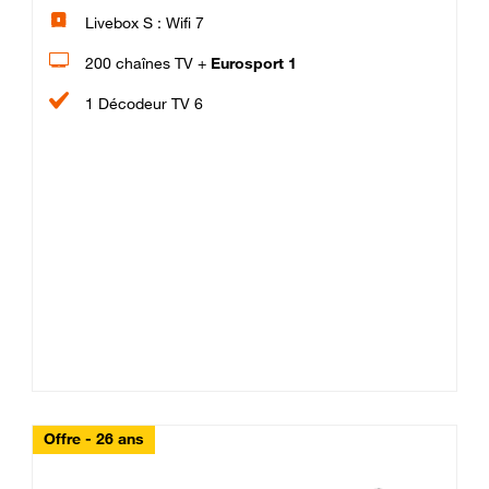
Livebox S : Wifi 7
200 chaînes TV +
Eurosport 1
1 Décodeur TV 6
Offre - 26 ans