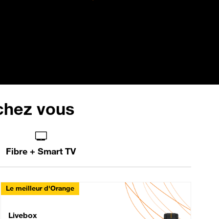
 chez vous
Fibre + Smart TV
Le meilleur d'Orange
Livebox Max Fibre
Livebox