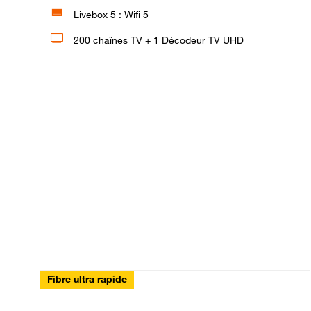
Livebox 5 : Wifi 5
200 chaînes TV + 1 Décodeur TV UHD
Fibre ultra rapide