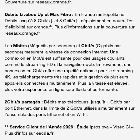
Couverture sur reseaux.orange.fr.
Débits Livebox Up et Max Fibre :
En France métropolitaine.
Débits jusqu’à 8 Gbit/s↓ et 8 Gbit/s↑, déploiement en cours. Test
d’éligibilité sur orange.fr. Plus d’informations sur la couverture sur
reseaux.orange.fr
Les
Mbit/s
(Mégabits par seconde) et
Gbit/s
(Gigabits par
seconde) mesurent la vitesse de connexion Internet. Une
connexion en Mbt/s est suffisante pour des usages courants
comme le streaming HD et la navigation web. En revanche, une
connexion en Gbt/s offre une rapidité optimale pour le streaming
4K, les téléchargements très rapides et la gestion de plusieurs
appareils connectés simultanément. Plus la vitesse est élevée,
plus votre expérience en ligne sera fluide et performante.
2Gbit/s partagés
: Débits max théoriques, jusqu’à 1 Gbit/s par
port Ethernet, dans la limite de 2 Gbit/s utilisés simultanément sur
l’ensemble des ports Ethernet et en Wi-Fi.
** Service Client de l'Année 2026 :
Étude Ipsos bva – Viséo CI –
Plus d'infos sur
escda.fr