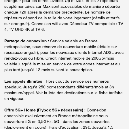
orange.fr pour les offres Livebox Up et Max, et les 2 répéteurs
supplémentaires sur Max sont accessibles de manière séparée
chaque 72h après la demande précédente. Le nombre de
répéteurs dépend de la taille de votre logement (détails et tarifs
sur orange.fr). Connexion wifi avec Décodeur TV compatible : TV
4, TV UHD 4K et TV 6.
Partage de connexion :
Service valable en France
métropolitaine, sous réserve de couverture mobile (détails sur
réseaux.orange.fr), pour les nouveaux clients Internet ADSL avec
rendez-vous ou Fibre. Crédit internet mobile de 200Go/mois
valable jusqu'à la mise en service de votre accès internet et au
plus tard jusqu'à 12 mois suivant la souscription.
Les appels illimités
: Hors coût du service des numéros
spéciaux. Jusqu’à 250 correspondants différents/mois et 3h
maximum/appel. Voir la liste des destinations sur la fiche tarifaire
en vigueur.
Offre 5G+ Home (Flybox 5G+ nécessaire) :
Connexion
accessible exclusivement en France métropolitaine sous
couverture 5G en 3,5GHz. 5G : dans les zones couvertes
(déploiement en cours). Frais d’activation : 29€. Jusqu’à 1,5