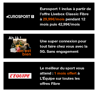
Eurosport 1 inclus à partir de
l’offre Livebox Classic Fibre
29,99 € par mois
à
29,99€/mois
pendant 12
42,99 € par m
mois puis
42,99€/mois
Une super connexion pour
tout faire chez vous avec la
5G. Sans engagement
Le meilleur du sport vous
attend :
1 mois offert
à
L’Équipe sur toutes les
offres Fibre