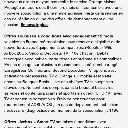
nouveaux clients n’ayant pas résilié le service Orange Maison
Protégée au cours des 6 derniers mois et incompatible avec une
nouvelle souscription à une même adresse. Perte de la remise en
cas de résiliation d’une des offres, de déménagement ou de
cession.
En savoir plus
.
Offres soumises à conditions avec engagement 12 mois
valables en France métropolitaine sous réserve d’éligibilité et de
couverture, avec équipements compatibles. (Répéteur Wifi,
Airbox 20Go, Second Décodeur TV : 10€ chacun). Débits
théoriques avec câbles, carte réseau et ordinateurs compatibles.
En cas d’usage sur plusieurs équipements le débit est partagé.
Enregistreur Multi-écrans, Second Décodeur TV, options avec
activations nécessaires. TV d’Orange sur mobile et tablette :
accès au Bouquet Basic. Liste des chaînes TV susceptibles
d’évolution. Ne sont pas compris dans le bouquet basic : les
services et contenus payants et sportifs en direct. UHD 4K : avec
TV et contenus compatibles. Frais de construction pour
raccordement ADSL/VDSL, en cas de déplacement technicien
nécessaire (diagnostiqué au moment de la souscription) : 119€.
Offres Livebox + Smart TV
soumises à conditions avec
engagement 24 mois valables en France métropolitaine sous