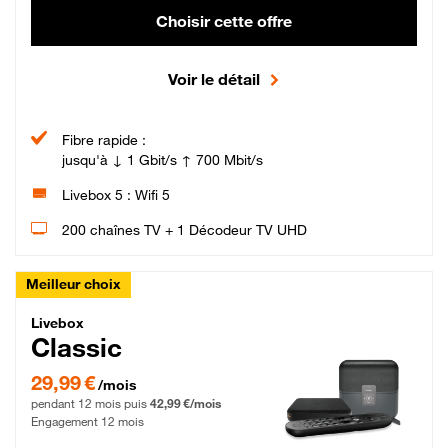
Choisir cette offre
Voir le détail
Fibre rapide :
jusqu'à ↓ 1 Gbit/s ↑ 700 Mbit/s
Livebox 5 : Wifi 5
200 chaînes TV + 1 Décodeur TV UHD
Meilleur choix
Livebox Classic Fibre
Livebox
Classic
29,99 € par mois pendant 12 mois puis 42,99 € par mois, Engagement 12 moi
29,99 €
/mois
pendant 12 mois puis
42,99 €/mois
Engagement 12 mois