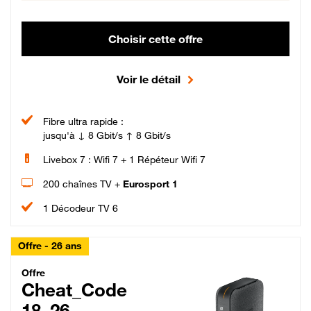
Choisir cette offre
Voir le détail
Fibre ultra rapide :
jusqu'à ↓ 8 Gbit/s ↑ 8 Gbit/s
Livebox 7 : Wifi 7 + 1 Répéteur Wifi 7
200 chaînes TV +
Eurosport 1
1 Décodeur TV 6
Offre - 26 ans
Cheat_Code Fibre_18_26
Offre
Cheat_Code
18_26