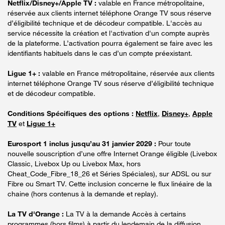
Netflix/Disney+/Apple TV :
valable en France métropolitaine,
réservée aux clients internet téléphone Orange TV sous réserve
d’éligibilité technique et de décodeur compatible. L'accès au
service nécessite la création et l'activation d'un compte auprès
de la plateforme. L’activation pourra également se faire avec les
identifiants habituels dans le cas d’un compte préexistant.
Ligue 1+ :
valable en France métropolitaine, réservée aux clients
internet téléphone Orange TV sous réserve d’éligibilité technique
et de décodeur compatible.
Conditions Spécifiques des options :
Netflix
,
Disney+
,
Apple
TV
et
Ligue 1+
Eurosport 1 inclus jusqu’au 31 janvier 2029 :
Pour toute
nouvelle souscription d’une offre Internet Orange éligible (Livebox
Classic, Livebox Up ou Livebox Max, hors
Cheat_Code_Fibre_18_26 et Séries Spéciales), sur ADSL ou sur
Fibre ou Smart TV. Cette inclusion concerne le flux linéaire de la
chaine (hors contenus à la demande et replay).
La TV d'Orange :
La TV à la demande Accès à certains
programmes (hors films) à partir du lendemain de la diffusion