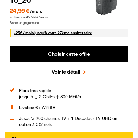
24,99 € par mois pendant 0 mois puis 49,99 € par mois, Sans engagement
24,99 €
/mois
au lieu de
49,99 €/mois
Sans engagement
25 € par mois
-
25€ / mois
jusqu'à votre 27ème anniversaire
Choisir cette offre
Voir le détail
Fibre très rapide :
jusqu'à ↓ 2 Gbit/s ↑ 800 Mbit/s
Livebox 6 : Wifi 6E
Jusqu’à 200 chaînes TV + 1 Décodeur TV UHD en
option à 5€/mois