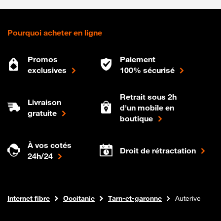
Pourquoi acheter en ligne
Promos
Paiement
exclusives
100% sécurisé
Retrait sous 2h
Livraison
d'un mobile en
gratuite
boutique
À vos cotés
Droit de rétractation
24h/24
Boutique Orange
Internet fibre
Occitanie
Tarn-et-garonne
Auterive