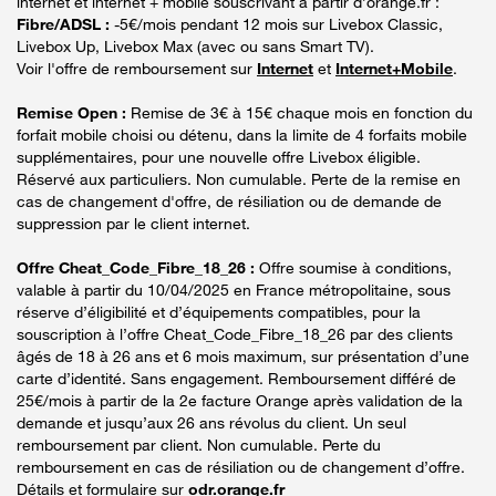
internet et internet + mobile souscrivant à partir d’orange.fr :
Fibre/ADSL :
-5€/mois pendant 12 mois sur Livebox Classic,
Livebox Up, Livebox Max (avec ou sans Smart TV).
Voir l'offre de remboursement sur
Internet
et
Internet+Mobile
.
Remise Open :
Remise de 3€ à 15€ chaque mois en fonction du
forfait mobile choisi ou détenu, dans la limite de 4 forfaits mobile
supplémentaires, pour une nouvelle offre Livebox éligible.
Réservé aux particuliers. Non cumulable. Perte de la remise en
cas de changement d'offre, de résiliation ou de demande de
suppression par le client internet.
Offre Cheat_Code_Fibre_18_26 :
Offre soumise à conditions,
valable à partir du 10/04/2025 en France métropolitaine, sous
réserve d’éligibilité et d’équipements compatibles, pour la
souscription à l’offre Cheat_Code_Fibre_18_26 par des clients
âgés de 18 à 26 ans et 6 mois maximum, sur présentation d’une
carte d’identité. Sans engagement. Remboursement différé de
25€/mois à partir de la 2e facture Orange après validation de la
demande et jusqu’aux 26 ans révolus du client. Un seul
remboursement par client. Non cumulable. Perte du
remboursement en cas de résiliation ou de changement d’offre.
Détails et formulaire sur
odr.orange.fr