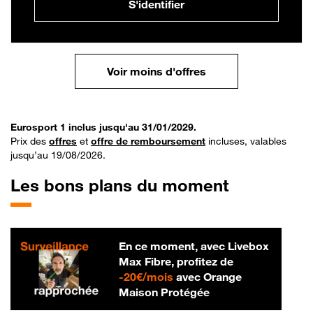
S'identifier
Voir moins d'offres
Eurosport 1 inclus jusqu'au 31/01/2029.
Prix des
offres
et
offre de remboursement
incluses, valables
jusqu’au 19/08/2026.
Les bons plans du moment
En ce moment, avec Livebox
Max Fibre, profitez de
20 € par mois
-
20€/mois
avec Orange
Maison Protégée