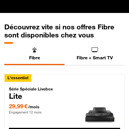
Découvrez vite si nos offres Fibre
sont disponibles chez vous
Fibre
Fibre + Smart TV
L'essentiel
Série Spéciale Livebox Lite Fibre
Série Spéciale Livebox
Lite
29,99 € par mois , Engagement 12 mois
29,99 €
/mois
Engagement 12 mois