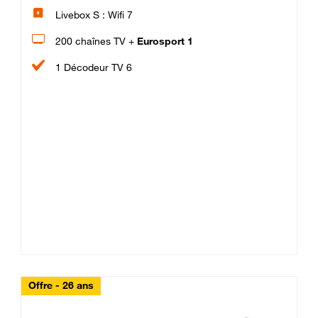
Livebox S : Wifi 7
200 chaînes TV +
Eurosport 1
1 Décodeur TV 6
Offre - 26 ans