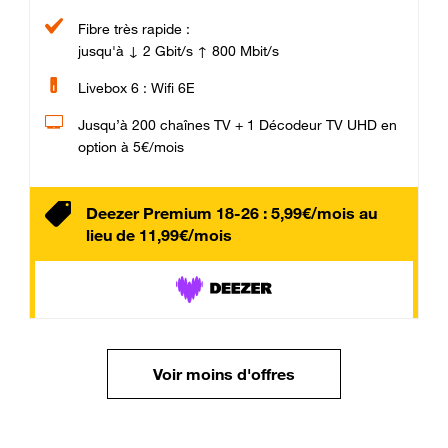
Fibre très rapide :
jusqu'à ↓ 2 Gbit/s ↑ 800 Mbit/s
Livebox 6 : Wifi 6E
Jusqu’à 200 chaînes TV + 1 Décodeur TV UHD en
option à 5€/mois
Deezer Premium 18-26 : 5,99€/mois au
lieu de 11,99€/mois
Voir moins d'offres