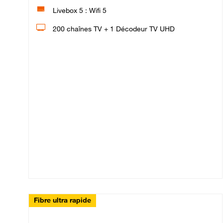
Livebox 5 : Wifi 5
200 chaînes TV + 1 Décodeur TV UHD
Fibre ultra rapide