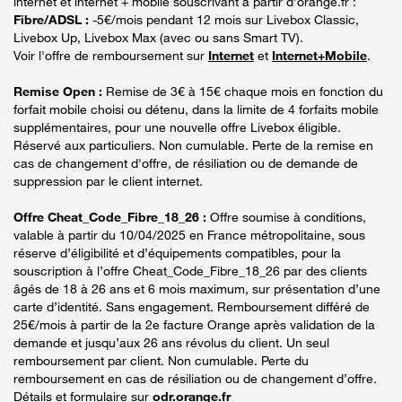
internet et internet + mobile souscrivant à partir d’orange.fr :
Fibre/ADSL :
-5€/mois pendant 12 mois sur Livebox Classic,
Livebox Up, Livebox Max (avec ou sans Smart TV).
Voir l'offre de remboursement sur
Internet
et
Internet+Mobile
.
Remise Open :
Remise de 3€ à 15€ chaque mois en fonction du
forfait mobile choisi ou détenu, dans la limite de 4 forfaits mobile
supplémentaires, pour une nouvelle offre Livebox éligible.
Réservé aux particuliers. Non cumulable. Perte de la remise en
cas de changement d'offre, de résiliation ou de demande de
suppression par le client internet.
Offre Cheat_Code_Fibre_18_26 :
Offre soumise à conditions,
valable à partir du 10/04/2025 en France métropolitaine, sous
réserve d’éligibilité et d’équipements compatibles, pour la
souscription à l’offre Cheat_Code_Fibre_18_26 par des clients
âgés de 18 à 26 ans et 6 mois maximum, sur présentation d’une
carte d’identité. Sans engagement. Remboursement différé de
25€/mois à partir de la 2e facture Orange après validation de la
demande et jusqu’aux 26 ans révolus du client. Un seul
remboursement par client. Non cumulable. Perte du
remboursement en cas de résiliation ou de changement d’offre.
Détails et formulaire sur
odr.orange.fr