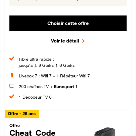
Choisir cette offre
Voir le détail
Fibre ultra rapide :
jusqu'à ↓ 8 Gbit/s ↑ 8 Gbit/s
Livebox 7 : Wifi 7 + 1 Répéteur Wifi 7
200 chaînes TV +
Eurosport 1
1 Décodeur TV 6
Offre - 26 ans
Cheat_Code Fibre_18_26
Offre
Cheat_Code