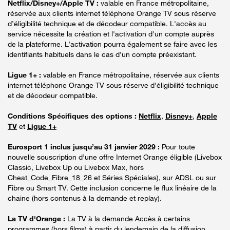
Netflix/Disney+/Apple TV :
valable en France métropolitaine,
réservée aux clients internet téléphone Orange TV sous réserve
d’éligibilité technique et de décodeur compatible. L'accès au
service nécessite la création et l'activation d'un compte auprès
de la plateforme. L’activation pourra également se faire avec les
identifiants habituels dans le cas d’un compte préexistant.
Ligue 1+ :
valable en France métropolitaine, réservée aux clients
internet téléphone Orange TV sous réserve d’éligibilité technique
et de décodeur compatible.
Conditions Spécifiques des options :
Netflix
,
Disney+
,
Apple
TV
et
Ligue 1+
Eurosport 1 inclus jusqu’au 31 janvier 2029 :
Pour toute
nouvelle souscription d’une offre Internet Orange éligible (Livebox
Classic, Livebox Up ou Livebox Max, hors
Cheat_Code_Fibre_18_26 et Séries Spéciales), sur ADSL ou sur
Fibre ou Smart TV. Cette inclusion concerne le flux linéaire de la
chaine (hors contenus à la demande et replay).
La TV d'Orange :
La TV à la demande Accès à certains
programmes (hors films) à partir du lendemain de la diffusion