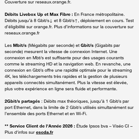
Couverture sur reseaux.orange.fr.
Débits Livebox Up et Max Fibre :
En France métropolitaine.
Débits jusqu’à 8 Gbit/s↓ et 8 Gbit/s↑, déploiement en cours. Test
d’éligibilité sur orange.fr. Plus d’informations sur la couverture sur
reseaux.orange.fr
Les
Mbit/s
(Mégabits par seconde) et
Gbit/s
(Gigabits par
seconde) mesurent la vitesse de connexion Internet. Une
connexion en Mbt/s est suffisante pour des usages courants
comme le streaming HD et la navigation web. En revanche, une
connexion en Gbt/s offre une rapidité optimale pour le streaming
4K, les téléchargements très rapides et la gestion de plusieurs
appareils connectés simultanément. Plus la vitesse est élevée,
plus votre expérience en ligne sera fluide et performante.
2Gbit/s partagés
: Débits max théoriques, jusqu’à 1 Gbit/s par
port Ethernet, dans la limite de 2 Gbit/s utilisés simultanément sur
l’ensemble des ports Ethernet et en Wi-Fi.
** Service Client de l'Année 2026 :
Étude Ipsos bva – Viséo CI –
Plus d'infos sur
escda.fr