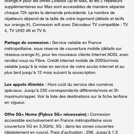
orange.fr pour les offres Livebox Up et Max, et les 2 répéteurs
supplémentaires sur Max sont accessibles de manière séparée
chaque 72h après la demande précédente. Le nombre de
répéteurs dépend de la taille de votre logement (détails et tarifs
sur orange.fr). Connexion wifi avec Décodeur TV compatible : TV
4, TV UHD 4K et TV 6.
Partage de connexion :
Service valable en France
métropolitaine, sous réserve de couverture mobile (détails sur
réseaux.orange.fr), pour les nouveaux clients Internet ADSL avec
rendez-vous ou Fibre. Crédit internet mobile de 200Go/mois
valable jusqu'à la mise en service de votre accès internet et au
plus tard jusqu'à 12 mois suivant la souscription.
Les appels illimités
: Hors coût du service des numéros
spéciaux. Jusqu’à 250 correspondants différents/mois et 3h
maximum/appel. Voir la liste des destinations sur la fiche tarifaire
en vigueur.
Offre 5G+ Home (Flybox 5G+ nécessaire) :
Connexion
accessible exclusivement en France métropolitaine sous
couverture 5G en 3,5GHz. 5G : dans les zones couvertes
(déploiement en cours). Frais d’activation : 29€. Jusqu’à 1,5