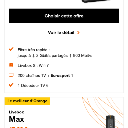
Choisir cette offre
Voir le détail
Fibre très rapide :
jusqu'à ↓ 2 Gbit/s partagés ↑ 800 Mbit/s
Livebox S : Wifi 7
200 chaînes TV +
Eurosport 1
1 Décodeur TV 6
Le meilleur d'Orange
Livebox Max Fibre
Livebox
Max
47,99 € par mois pendant 12 mois puis 57,99 € par mois, Engagement 12 moi