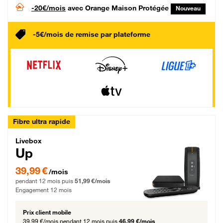
-20€/mois
avec Orange Maison Protégée
Nouveau
-5€/mois de remise par plateforme
Fibre ultra rapide
Livebox Up Fibre
Livebox
Up
39,99 € par mois pendant 12 mois puis 51,99 € par mois, Engagement 12 moi
39,99 €
/mois
pendant 12 mois puis
51,99 €/mois
Engagement 12 mois
Prix client mobile
39,99 €/mois
pendant 12 mois puis
46,99 €/mois