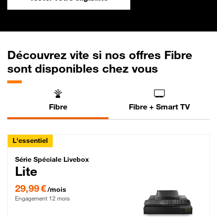
Découvrez vite si nos offres Fibre
sont disponibles chez vous
Fibre
Fibre + Smart TV
L'essentiel
Série Spéciale Livebox Lite Fibre
Série Spéciale Livebox
Lite
29,99 € par mois , Engagement 12 mois
29,99 €
/mois
Engagement 12 mois