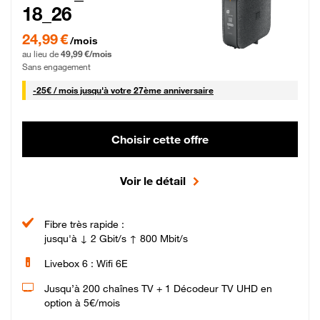
18_26
24,99 € par mois pendant 0 mois puis 49,99 € par mois, Sans engagement
24,99 €
/mois
au lieu de
49,99 €/mois
Sans engagement
25 € par mois
-
25€ / mois
jusqu'à votre 27ème anniversaire
Choisir cette offre
Voir le détail
Fibre très rapide :
jusqu'à ↓ 2 Gbit/s ↑ 800 Mbit/s
Livebox 6 : Wifi 6E
Jusqu’à 200 chaînes TV + 1 Décodeur TV UHD en
option à 5€/mois