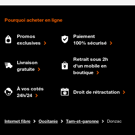
Pourquoi acheter en ligne
Promos
Paiement
exclusives
100% sécurisé
Retrait sous 2h
Livraison
d'un mobile en
gratuite
boutique
À vos cotés
Droit de rétractation
24h/24
Boutique Orange
Internet fibre
Occitanie
Tarn-et-garonne
Donzac