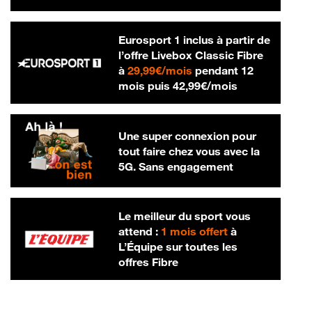
Eurosport 1 inclus à partir de
l’offre Livebox Classic Fibre
29,99 € par mois
à
29,99€/mois
pendant 12
42,99 € par m
mois puis
42,99€/mois
Une super connexion pour
tout faire chez vous avec la
5G. Sans engagement
Le meilleur du sport vous
attend :
1 mois offert
à
L’Équipe sur toutes les
offres Fibre