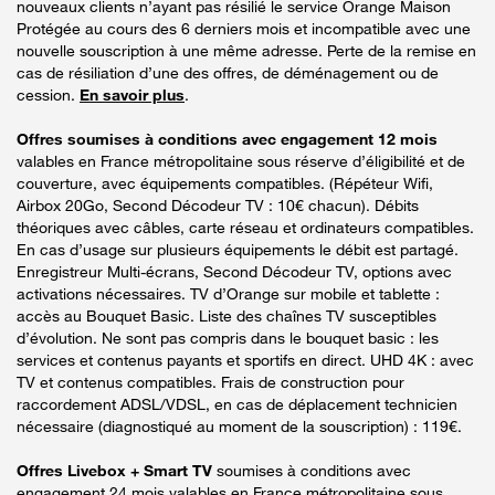
nouveaux clients n’ayant pas résilié le service Orange Maison
Protégée au cours des 6 derniers mois et incompatible avec une
nouvelle souscription à une même adresse. Perte de la remise en
cas de résiliation d’une des offres, de déménagement ou de
cession.
En savoir plus
.
Offres soumises à conditions avec engagement 12 mois
valables en France métropolitaine sous réserve d’éligibilité et de
couverture, avec équipements compatibles. (Répéteur Wifi,
Airbox 20Go, Second Décodeur TV : 10€ chacun). Débits
théoriques avec câbles, carte réseau et ordinateurs compatibles.
En cas d’usage sur plusieurs équipements le débit est partagé.
Enregistreur Multi-écrans, Second Décodeur TV, options avec
activations nécessaires. TV d’Orange sur mobile et tablette :
accès au Bouquet Basic. Liste des chaînes TV susceptibles
d’évolution. Ne sont pas compris dans le bouquet basic : les
services et contenus payants et sportifs en direct. UHD 4K : avec
TV et contenus compatibles. Frais de construction pour
raccordement ADSL/VDSL, en cas de déplacement technicien
nécessaire (diagnostiqué au moment de la souscription) : 119€.
Offres Livebox + Smart TV
soumises à conditions avec
engagement 24 mois valables en France métropolitaine sous