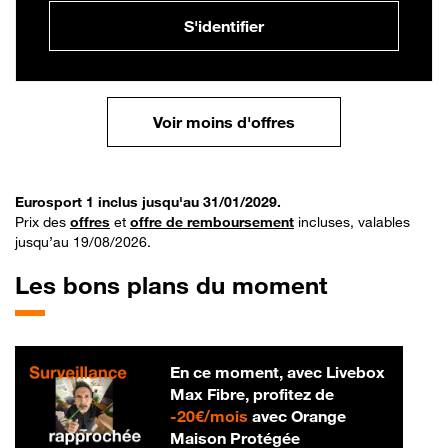
S'identifier
Voir moins d'offres
Eurosport 1 inclus jusqu'au 31/01/2029.
Prix des
offres
et
offre de remboursement
incluses, valables
jusqu’au 19/08/2026.
Les bons plans du moment
En ce moment, avec Livebox
Max Fibre, profitez de
20 € par mois
-
20€/mois
avec Orange
Maison Protégée