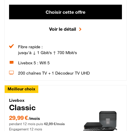
Choisir cette offre
Voir le détail
Fibre rapide :
jusqu'à ↓ 1 Gbit/s ↑ 700 Mbit/s
Livebox 5 : Wifi 5
200 chaînes TV + 1 Décodeur TV UHD
Meilleur choix
Livebox Classic Fibre
Livebox
Classic
29,99 € par mois pendant 12 mois puis 42,99 € par mois, Engagement 12 moi
29,99 €
/mois
pendant 12 mois puis
42,99 €/mois
Engagement 12 mois