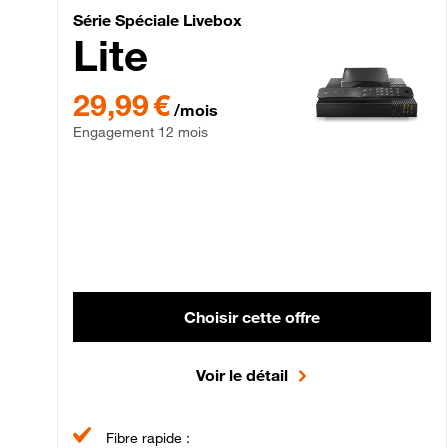
Série Spéciale Livebox 
Série Spéciale Livebox
Lite
29,99 € par mois , Engagement 12 mois
29,99 €
/mois
Engagement 12 mois
Choisir cette offre
Voir le détail
Fibre rapide :