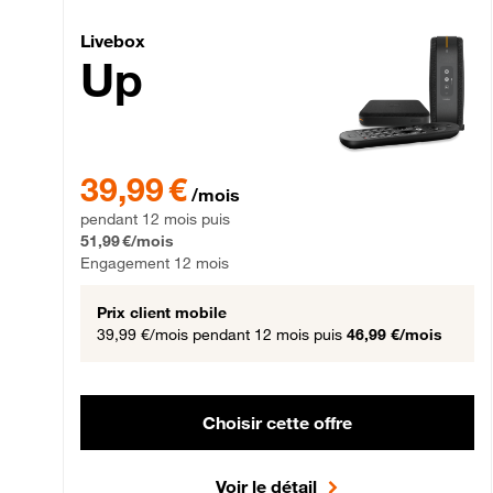
Livebox Up Fibre
Livebox
Up
39,99 € par mois pendant 12 mois puis 51,99 € par mois,
39,99 €
/mois
pendant 12 mois puis
51,99 €/mois
Engagement 12 mois
Prix client mobile
39,99 €/mois
pendant 12 mois puis
46,99 €/mois
Choisir cette offre
Voir le détail