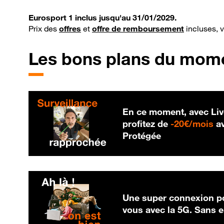
Eurosport 1 inclus jusqu'au 31/01/2029.
Prix des
offres
et
offre de remboursement
incluses, 
Les bons plans du mom
En ce moment, avec Liv
20
profitez de
-
20€/mois
av
Protégée
Une super connexion po
vous avec la 5G. Sans