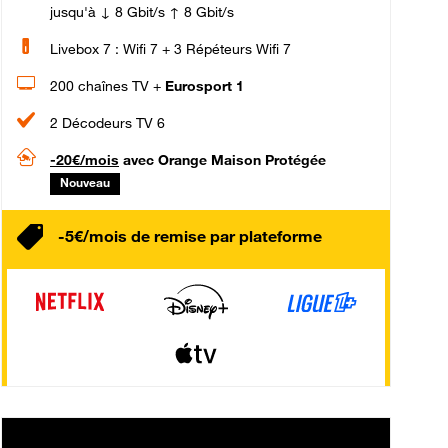
jusqu'à ↓ 8 Gbit/s ↑ 8 Gbit/s
Livebox 7 : Wifi 7 + 3 Répéteurs Wifi 7
200 chaînes TV +
Eurosport 1
2 Décodeurs TV 6
-20€/mois
avec Orange Maison Protégée
Nouveau
-5€/mois de remise par plateforme