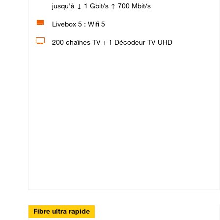
jusqu'à ↓ 1 Gbit/s ↑ 700 Mbit/s
Livebox 5 : Wifi 5
200 chaînes TV + 1 Décodeur TV UHD
Fibre ultra rapide