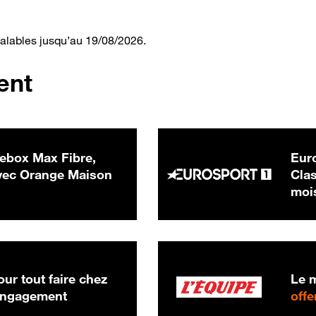
valables jusqu’au 19/08/2026.
ent
ebox Max Fibre,
Euro
 € par mois
ec Orange Maison
Clas
moi
ur tout faire chez
Le m
 engagement
offe