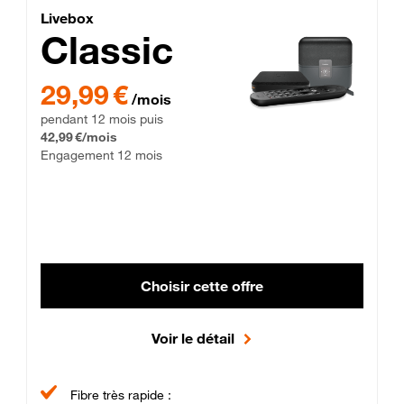
Lite Fibre
Livebox Classic Fibre
Livebox
Classic
29,99 € par mois pendant 12 mois puis 42,99 € par mois, Enga
29,99 €
/mois
pendant 12 mois puis
42,99 €/mois
Engagement 12 mois
Choisir cette offre
Voir le détail
Fibre très rapide :