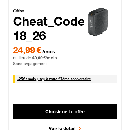
Cheat_Code Fibre_18_26
Offre
Cheat_Code
18_26
 Engagement 12 mois
24,99 € par mois pendant 0 mois puis 49,99 € par mois, Sans 
24,99 €
/mois
au lieu de
49,99 €/mois
Sans engagement
25 € par mois
-
25€ / mois
jusqu'à votre 27ème anniversaire
Choisir cette offre
Voir le détail