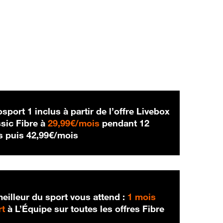
sport 1 inclus à partir de l’offre Livebox
29,99 € par mois
sic Fibre à
29,99€/mois
pendant 12
42,99 € par mois
s puis
42,99€/mois
eilleur du sport vous attend :
1 mois
rt
à L’Équipe sur toutes les offres Fibre