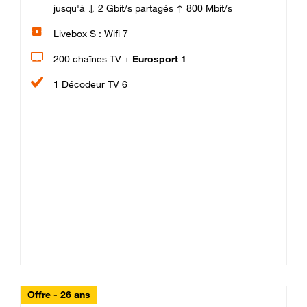
jusqu'à ↓ 2 Gbit/s partagés ↑ 800 Mbit/s
Livebox S : Wifi 7
200 chaînes TV +
Eurosport 1
1 Décodeur TV 6
Offre - 26 ans