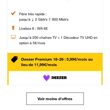
Fibre très rapide :
jusqu'à ↓ 2 Gbit/s ↑ 800 Mbit/s
Livebox 6 : Wifi 6E
Jusqu’à 200 chaînes TV + 1 Décodeur TV UHD en
option à 5€/mois
Deezer Premium 18-26 : 5,99€/mois au
lieu de 11,99€/mois
Voir moins d'offres