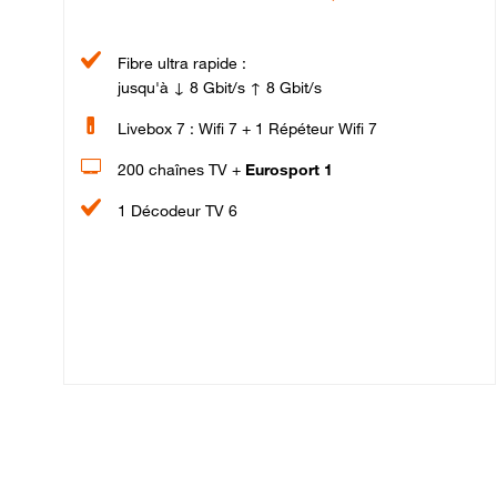
Fibre ultra rapide :
jusqu'à ↓ 8 Gbit/s ↑ 8 Gbit/s
Livebox 7 : Wifi 7 + 1 Répéteur Wifi 7
200 chaînes TV +
Eurosport 1
1 Décodeur TV 6