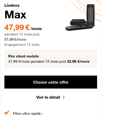
Livebox Max Fibre
Livebox
Max
gement 12 mois
47,99 € par mois pendant 12 mois puis 57,99 € par mois, Engageme
47,99 €
/mois
pendant 12 mois puis
57,99 €/mois
Engagement 12 mois
Prix client mobile
47,99 €/mois
pendant 12 mois puis
52,99 €/mois
Choisir cette offre
Voir le détail
Fibre ultra rapide :