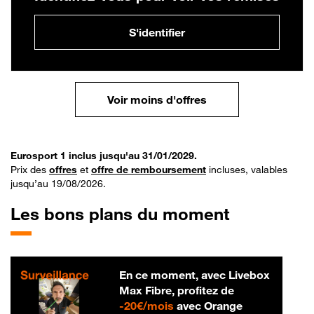
S'identifier
Voir moins d'offres
Eurosport 1 inclus jusqu'au 31/01/2029.
Prix des
offres
et
offre de remboursement
incluses, valables
jusqu’au 19/08/2026.
Les bons plans du moment
En ce moment, avec Livebox
Max Fibre, profitez de
20 € par mois
-
20€/mois
avec Orange