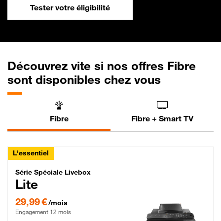
Tester votre éligibilité
Découvrez vite si nos offres Fibre
sont disponibles chez vous
Fibre
Fibre + Smart TV
L'essentiel
Série Spéciale Livebox Lite Fibre
Série Spéciale Livebox
Lite
29,99 € par mois , Engagement 12 mois
29,99 €
/mois
Engagement 12 mois