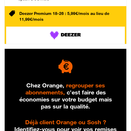
Deezer Premium 18-26 : 5,99€/mois au lieu de
11,99€/mois
Chez Orange,
regrouper ses
abonnements,
c'est faire des
économies sur votre budget mais
pas sur la qualité.
Déjà client Orange ou Sosh ?
Identifiez-vous pour voir vos remises