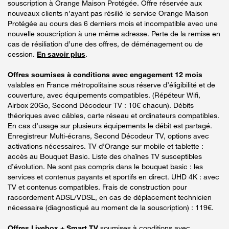
souscription à Orange Maison Protégée. Offre réservée aux
nouveaux clients n’ayant pas résilié le service Orange Maison
Protégée au cours des 6 derniers mois et incompatible avec une
nouvelle souscription à une même adresse. Perte de la remise en
cas de résiliation d’une des offres, de déménagement ou de
cession.
En savoir plus
.
Offres soumises à conditions avec engagement 12 mois
valables en France métropolitaine sous réserve d’éligibilité et de
couverture, avec équipements compatibles. (Répéteur Wifi,
Airbox 20Go, Second Décodeur TV : 10€ chacun). Débits
théoriques avec câbles, carte réseau et ordinateurs compatibles.
En cas d’usage sur plusieurs équipements le débit est partagé.
Enregistreur Multi-écrans, Second Décodeur TV, options avec
activations nécessaires. TV d’Orange sur mobile et tablette :
accès au Bouquet Basic. Liste des chaînes TV susceptibles
d’évolution. Ne sont pas compris dans le bouquet basic : les
services et contenus payants et sportifs en direct. UHD 4K : avec
TV et contenus compatibles. Frais de construction pour
raccordement ADSL/VDSL, en cas de déplacement technicien
nécessaire (diagnostiqué au moment de la souscription) : 119€.
Offres Livebox + Smart TV
soumises à conditions avec