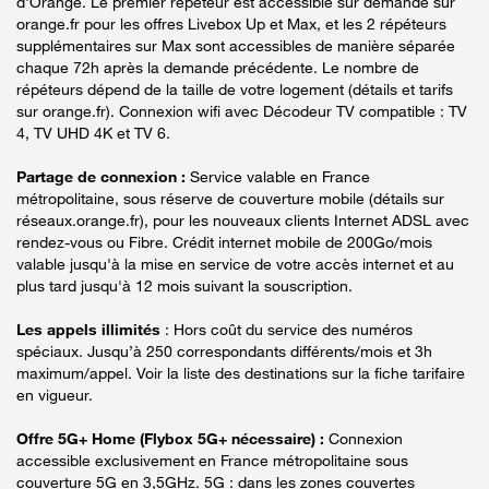
d'Orange. Le premier répéteur est accessible sur demande sur
orange.fr pour les offres Livebox Up et Max, et les 2 répéteurs
supplémentaires sur Max sont accessibles de manière séparée
chaque 72h après la demande précédente. Le nombre de
répéteurs dépend de la taille de votre logement (détails et tarifs
sur orange.fr). Connexion wifi avec Décodeur TV compatible : TV
4, TV UHD 4K et TV 6.
Partage de connexion :
Service valable en France
métropolitaine, sous réserve de couverture mobile (détails sur
réseaux.orange.fr), pour les nouveaux clients Internet ADSL avec
rendez-vous ou Fibre. Crédit internet mobile de 200Go/mois
valable jusqu'à la mise en service de votre accès internet et au
plus tard jusqu'à 12 mois suivant la souscription.
Les appels illimités
: Hors coût du service des numéros
spéciaux. Jusqu’à 250 correspondants différents/mois et 3h
maximum/appel. Voir la liste des destinations sur la fiche tarifaire
en vigueur.
Offre 5G+ Home (Flybox 5G+ nécessaire) :
Connexion
accessible exclusivement en France métropolitaine sous
couverture 5G en 3,5GHz. 5G : dans les zones couvertes