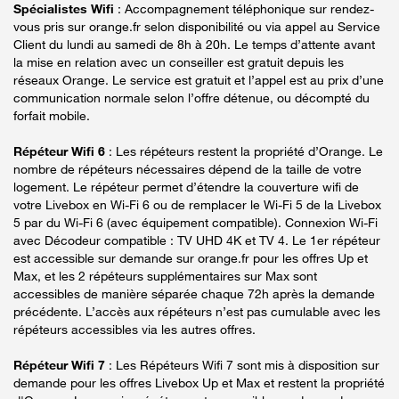
Spécialistes Wifi
: Accompagnement téléphonique sur rendez-
vous pris sur orange.fr selon disponibilité ou via appel au Service
Client du lundi au samedi de 8h à 20h. Le temps d’attente avant
la mise en relation avec un conseiller est gratuit depuis les
réseaux Orange. Le service est gratuit et l’appel est au prix d’une
communication normale selon l’offre détenue, ou décompté du
forfait mobile.
Répéteur Wifi 6
: Les répéteurs restent la propriété d’Orange. Le
nombre de répéteurs nécessaires dépend de la taille de votre
logement. Le répéteur permet d’étendre la couverture wifi de
votre Livebox en Wi-Fi 6 ou de remplacer le Wi-Fi 5 de la Livebox
5 par du Wi-Fi 6 (avec équipement compatible). Connexion Wi-Fi
avec Décodeur compatible : TV UHD 4K et TV 4. Le 1er répéteur
est accessible sur demande sur orange.fr pour les offres Up et
Max, et les 2 répéteurs supplémentaires sur Max sont
accessibles de manière séparée chaque 72h après la demande
précédente. L’accès aux répéteurs n’est pas cumulable avec les
répéteurs accessibles via les autres offres.
Répéteur Wifi 7
: Les Répéteurs Wifi 7 sont mis à disposition sur
demande pour les offres Livebox Up et Max et restent la propriété