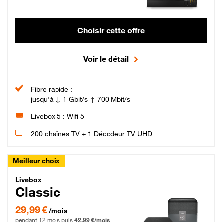
Choisir cette offre
Voir le détail
Fibre rapide :
jusqu'à ↓ 1 Gbit/s ↑ 700 Mbit/s
Livebox 5 : Wifi 5
200 chaînes TV + 1 Décodeur TV UHD
Meilleur choix
Livebox Classic Fibre
Livebox
Classic
29,99 € par mois pendant 12 mois puis 42,99 € par mois, Engagement 12 moi
29,99 €
/mois
pendant 12 mois puis
42,99 €/mois