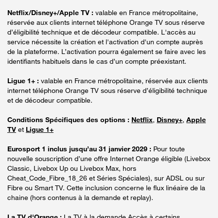
Netflix/Disney+/Apple TV :
valable en France métropolitaine,
réservée aux clients internet téléphone Orange TV sous réserve
d’éligibilité technique et de décodeur compatible. L'accès au
service nécessite la création et l'activation d'un compte auprès
de la plateforme. L’activation pourra également se faire avec les
identifiants habituels dans le cas d’un compte préexistant.
Ligue 1+ :
valable en France métropolitaine, réservée aux clients
internet téléphone Orange TV sous réserve d’éligibilité technique
et de décodeur compatible.
Conditions Spécifiques des options :
Netflix
,
Disney+
,
Apple
TV
et
Ligue 1+
Eurosport 1 inclus jusqu’au 31 janvier 2029 :
Pour toute
nouvelle souscription d’une offre Internet Orange éligible (Livebox
Classic, Livebox Up ou Livebox Max, hors
Cheat_Code_Fibre_18_26 et Séries Spéciales), sur ADSL ou sur
Fibre ou Smart TV. Cette inclusion concerne le flux linéaire de la
chaine (hors contenus à la demande et replay).
La TV d'Orange :
La TV à la demande Accès à certains