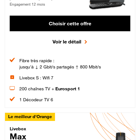
Engagement 12 mois
Choisir cette offre
Voir le détail
Fibre très rapide :
jusqu'à ↓ 2 Gbit/s partagés ↑ 800 Mbit/s
Livebox S : Wifi 7
200 chaînes TV +
Eurosport 1
1 Décodeur TV 6
Le meilleur d'Orange
Livebox Max Fibre
Livebox
Max