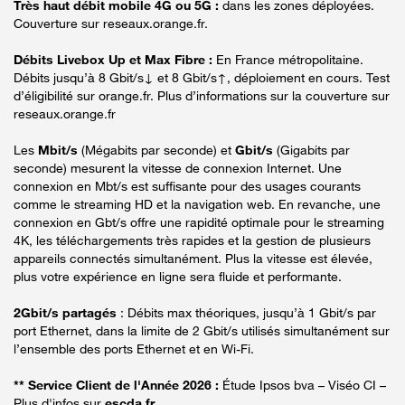
Très haut débit mobile 4G ou 5G :
dans les zones déployées.
Couverture sur reseaux.orange.fr.
Débits Livebox Up et Max Fibre :
En France métropolitaine.
Débits jusqu’à 8 Gbit/s↓ et 8 Gbit/s↑, déploiement en cours. Test
d’éligibilité sur orange.fr. Plus d’informations sur la couverture sur
reseaux.orange.fr
Les
Mbit/s
(Mégabits par seconde) et
Gbit/s
(Gigabits par
seconde) mesurent la vitesse de connexion Internet. Une
connexion en Mbt/s est suffisante pour des usages courants
comme le streaming HD et la navigation web. En revanche, une
connexion en Gbt/s offre une rapidité optimale pour le streaming
4K, les téléchargements très rapides et la gestion de plusieurs
appareils connectés simultanément. Plus la vitesse est élevée,
plus votre expérience en ligne sera fluide et performante.
2Gbit/s partagés
: Débits max théoriques, jusqu’à 1 Gbit/s par
port Ethernet, dans la limite de 2 Gbit/s utilisés simultanément sur
l’ensemble des ports Ethernet et en Wi-Fi.
** Service Client de l'Année 2026 :
Étude Ipsos bva – Viséo CI –
Plus d'infos sur
escda.fr