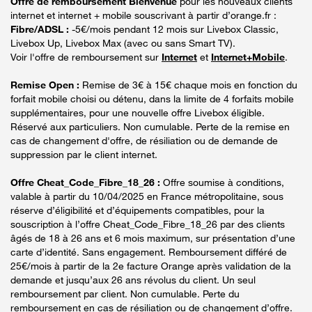
Offre de remboursement Bienvenue
pour les nouveaux clients
internet et internet + mobile souscrivant à partir d’orange.fr :
Fibre/ADSL :
-5€/mois pendant 12 mois sur Livebox Classic,
Livebox Up, Livebox Max (avec ou sans Smart TV).
Voir l'offre de remboursement sur
Internet
et
Internet+Mobile
.
Remise Open :
Remise de 3€ à 15€ chaque mois en fonction du
forfait mobile choisi ou détenu, dans la limite de 4 forfaits mobile
supplémentaires, pour une nouvelle offre Livebox éligible.
Réservé aux particuliers. Non cumulable. Perte de la remise en
cas de changement d'offre, de résiliation ou de demande de
suppression par le client internet.
Offre Cheat_Code_Fibre_18_26 :
Offre soumise à conditions,
valable à partir du 10/04/2025 en France métropolitaine, sous
réserve d’éligibilité et d’équipements compatibles, pour la
souscription à l’offre Cheat_Code_Fibre_18_26 par des clients
âgés de 18 à 26 ans et 6 mois maximum, sur présentation d’une
carte d’identité. Sans engagement. Remboursement différé de
25€/mois à partir de la 2e facture Orange après validation de la
demande et jusqu’aux 26 ans révolus du client. Un seul
remboursement par client. Non cumulable. Perte du
remboursement en cas de résiliation ou de changement d’offre.