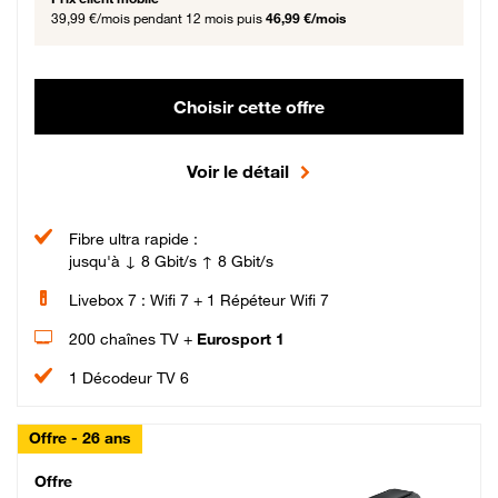
39,99 €/mois
pendant 12 mois puis
46,99 €/mois
Choisir cette offre
Voir le détail
Fibre ultra rapide :
jusqu'à ↓ 8 Gbit/s ↑ 8 Gbit/s
Livebox 7 : Wifi 7 + 1 Répéteur Wifi 7
200 chaînes TV +
Eurosport 1
1 Décodeur TV 6
Offre - 26 ans
Cheat_Code Fibre_18_26
Offre