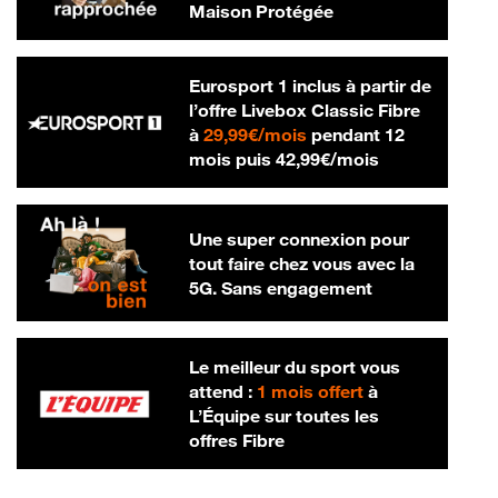
Maison Protégée
Eurosport 1 inclus à partir de
l’offre Livebox Classic Fibre
29,99 € par mois
à
29,99€/mois
pendant 12
42,99 € par m
mois puis
42,99€/mois
Une super connexion pour
tout faire chez vous avec la
5G. Sans engagement
Le meilleur du sport vous
attend :
1 mois offert
à
L’Équipe sur toutes les
offres Fibre