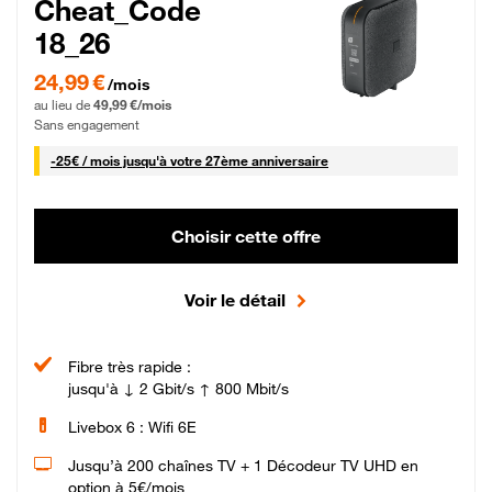
Cheat_Code
18_26
24,99 € par mois pendant 0 mois puis 49,99 € par mois, Sans engagement
24,99 €
/mois
au lieu de
49,99 €/mois
Sans engagement
25 € par mois
-
25€ / mois
jusqu'à votre 27ème anniversaire
Choisir cette offre
Voir le détail
Fibre très rapide :
jusqu'à ↓ 2 Gbit/s ↑ 800 Mbit/s
Livebox 6 : Wifi 6E
Jusqu’à 200 chaînes TV + 1 Décodeur TV UHD en
option à 5€/mois