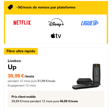
-5€/mois de remise par plateforme
Fibre ultra rapide
Livebox Up Fibre
Livebox
Up
39,99 € par mois pendant 12 mois puis 51,99 € par mois, Engagement 12 moi
39,99 €
/mois
pendant 12 mois puis
51,99 €/mois
Engagement 12 mois
Prix client mobile
39,99 €/mois
pendant 12 mois puis
46,99 €/mois