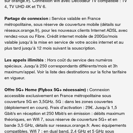
sur orange.fr). Connexion wifi avec Décodeur TV compatible : TV
4, TV UHD 4K et TV 6.
Partage de connexion :
Service valable en France
métropolitaine, sous réserve de couverture mobile (détails sur
réseaux.orange.fr), pour les nouveaux clients Internet ADSL avec
rendez-vous ou Fibre. Crédit internet mobile de 200Go/mois
valable jusqu'à la mise en service de votre accès internet et au
plus tard jusqu'à 12 mois suivant la souscription.
Les appels illimités
: Hors coût du service des numéros
spéciaux. Jusqu’à 250 correspondants différents/mois et 3h
maximum/appel. Voir la liste des destinations sur la fiche tarifaire
en vigueur.
Offre 5G+ Home (Flybox 5G+ nécessaire) :
Connexion
accessible exclusivement en France métropolitaine sous
couverture 5G en 3,5GHz. 5G : dans les zones couvertes
(déploiement en cours). Frais d’activation : 29€. Jusqu’à 1,5
Gbit/s en réception et 250 Mbit/s en émission : débits maximum
théoriques, en Wifi 7, sous réserve de couverture 5G+ et en
bande 3,5 GHz, détails sur reseaux.orange.fr. Avec équipements
compatibles. Wifi 7 : en dual band, 2,4 GHz et 5 GHz sous