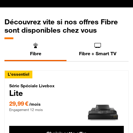
Découvrez vite si nos offres Fibre
sont disponibles chez vous
Fibre
Fibre + Smart TV
L'essentiel
Série Spéciale Livebox Lite Fibre
Série Spéciale Livebox
Lite
29,99 € par mois , Engagement 12 mois
29,99 €
/mois
Engagement 12 mois