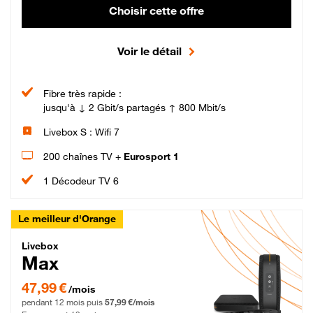
Choisir cette offre
Voir le détail
Fibre très rapide :
jusqu'à ↓ 2 Gbit/s partagés ↑ 800 Mbit/s
Livebox S : Wifi 7
200 chaînes TV +
Eurosport 1
1 Décodeur TV 6
Le meilleur d'Orange
Livebox Max Fibre
Livebox
Max
47,99 € par mois pendant 12 mois puis 57,99 € par mois, Engagement 12 moi
47,99 €
/mois
pendant 12 mois puis
57,99 €/mois