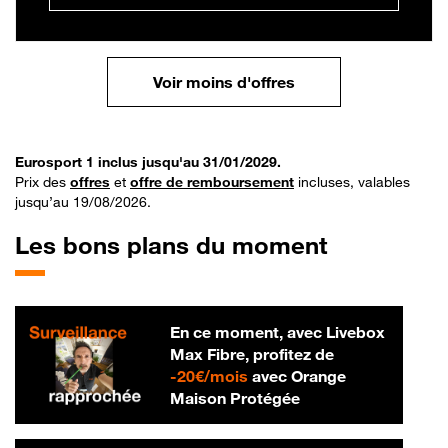
Voir moins d'offres
Eurosport 1 inclus jusqu'au 31/01/2029.
Prix des
offres
et
offre de remboursement
incluses, valables
jusqu’au 19/08/2026.
Les bons plans du moment
En ce moment, avec Livebox
Max Fibre, profitez de
20 € par mois
-
20€/mois
avec Orange
Maison Protégée