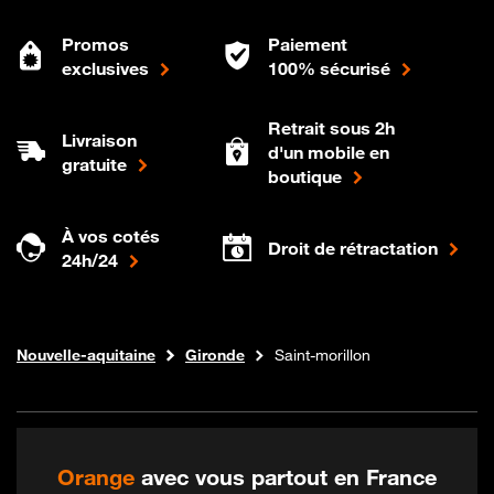
Promos
Paiement
exclusives
100% sécurisé
Retrait sous 2h
Livraison
d'un mobile en
gratuite
boutique
À vos cotés
Droit de rétractation
24h/24
Internet fibre
Boutique Orange
Nouvelle-aquitaine
Gironde
Saint-morillon