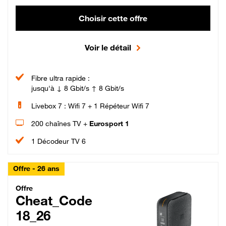
Choisir cette offre
Voir le détail
Fibre ultra rapide :
jusqu'à ↓ 8 Gbit/s ↑ 8 Gbit/s
Livebox 7 : Wifi 7 + 1 Répéteur Wifi 7
200 chaînes TV +
Eurosport 1
1 Décodeur TV 6
Offre - 26 ans
Cheat_Code Fibre_18_26
Offre
Cheat_Code
18_26