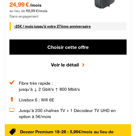
24,99 € par mois pendant 0 mois puis 49,99 € par mois, Sans engagement
24,99 €
/mois
au lieu de
49,99 €/mois
Sans engagement
25 € par mois
-
25€ / mois
jusqu'à votre 27ème anniversaire
Choisir cette offre
Voir le détail
Fibre très rapide :
jusqu'à ↓ 2 Gbit/s ↑ 800 Mbit/s
Livebox 6 : Wifi 6E
Jusqu’à 200 chaînes TV + 1 Décodeur TV UHD en
option à 5€/mois
Deezer Premium 18-26 : 5,99€/mois au lieu de