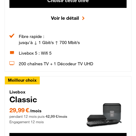
Choisir cette offre
Voir le détail
Fibre rapide :
jusqu'à ↓ 1 Gbit/s ↑ 700 Mbit/s
Livebox 5 : Wifi 5
200 chaînes TV + 1 Décodeur TV UHD
Meilleur choix
Livebox Classic Fibre
Livebox
Classic
29,99 € par mois pendant 12 mois puis 42,99 € par mois, Engagement 12 moi
29,99 €
/mois
pendant 12 mois puis
42,99 €/mois
Engagement 12 mois