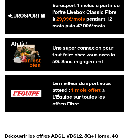
Eurosport 1 inclus à partir de
l’offre Livebox Classic Fibre
29,99 € par mois
à
29,99€/mois
pendant 12
42,99 € par m
mois puis
42,99€/mois
Une super connexion pour
tout faire chez vous avec la
5G. Sans engagement
Le meilleur du sport vous
attend :
1 mois offert
à
L’Équipe sur toutes les
offres Fibre
Découvrir les offres ADSL, VDSL2, 5G+ Home, 4G