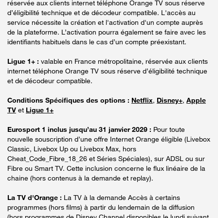
réservée aux clients internet téléphone Orange TV sous réserve
d’éligibilité technique et de décodeur compatible. L'accès au
service nécessite la création et l'activation d'un compte auprès
de la plateforme. L’activation pourra également se faire avec les
identifiants habituels dans le cas d’un compte préexistant.
Ligue 1+ :
valable en France métropolitaine, réservée aux clients
internet téléphone Orange TV sous réserve d’éligibilité technique
et de décodeur compatible.
Conditions Spécifiques des options :
Netflix
,
Disney+
,
Apple
TV
et
Ligue 1+
Eurosport 1 inclus jusqu’au 31 janvier 2029 :
Pour toute
nouvelle souscription d’une offre Internet Orange éligible (Livebox
Classic, Livebox Up ou Livebox Max, hors
Cheat_Code_Fibre_18_26 et Séries Spéciales), sur ADSL ou sur
Fibre ou Smart TV. Cette inclusion concerne le flux linéaire de la
chaine (hors contenus à la demande et replay).
La TV d'Orange :
La TV à la demande Accès à certains
programmes (hors films) à partir du lendemain de la diffusion
(hors programmes de Disney Channel disponibles le lundi suivant