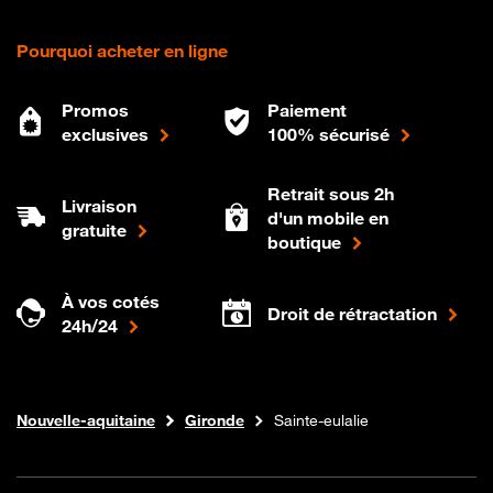
Pourquoi acheter en ligne
Promos
Paiement
exclusives
100% sécurisé
Retrait sous 2h
Livraison
d'un mobile en
gratuite
boutique
À vos cotés
Droit de rétractation
24h/24
Internet fibre
Boutique Orange
Nouvelle-aquitaine
Gironde
Sainte-eulalie