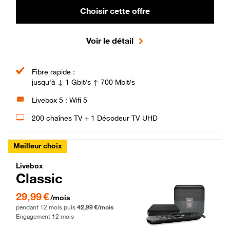
Choisir cette offre
Voir le détail
Fibre rapide :
jusqu'à ↓ 1 Gbit/s ↑ 700 Mbit/s
Livebox 5 : Wifi 5
200 chaînes TV + 1 Décodeur TV UHD
Meilleur choix
Livebox Classic Fibre
Livebox
Classic
29,99 € par mois pendant 12 mois puis 42,99 € par mois, Engagement 12 moi
29,99 €
/mois
pendant 12 mois puis
42,99 €/mois
Engagement 12 mois