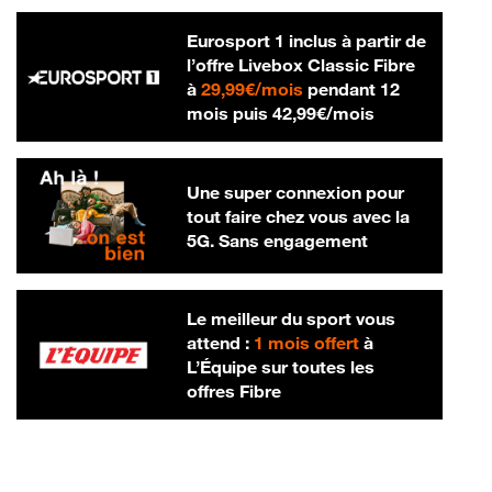
Eurosport 1 inclus à partir de
l’offre Livebox Classic Fibre
29,99 € par mois
à
29,99€/mois
pendant 12
42,99 € par m
mois puis
42,99€/mois
Une super connexion pour
tout faire chez vous avec la
5G. Sans engagement
Le meilleur du sport vous
attend :
1 mois offert
à
L’Équipe sur toutes les
offres Fibre