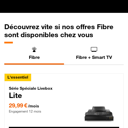
Découvrez vite si nos offres Fibre
sont disponibles chez vous
Fibre
Fibre + Smart TV
L'essentiel
Série Spéciale Livebox Lite Fibre
Série Spéciale Livebox
Lite
29,99 € par mois , Engagement 12 mois
29,99 €
/mois
Engagement 12 mois