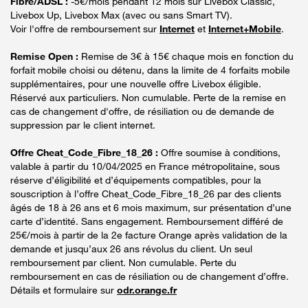
Fibre/ADSL :
-5€/mois pendant 12 mois sur Livebox Classic,
Livebox Up, Livebox Max (avec ou sans Smart TV).
Voir l'offre de remboursement sur
Internet
et
Internet+Mobile
.
Remise Open :
Remise de 3€ à 15€ chaque mois en fonction du
forfait mobile choisi ou détenu, dans la limite de 4 forfaits mobile
supplémentaires, pour une nouvelle offre Livebox éligible.
Réservé aux particuliers. Non cumulable. Perte de la remise en
cas de changement d'offre, de résiliation ou de demande de
suppression par le client internet.
Offre Cheat_Code_Fibre_18_26 :
Offre soumise à conditions,
valable à partir du 10/04/2025 en France métropolitaine, sous
réserve d’éligibilité et d’équipements compatibles, pour la
souscription à l’offre Cheat_Code_Fibre_18_26 par des clients
âgés de 18 à 26 ans et 6 mois maximum, sur présentation d’une
carte d’identité. Sans engagement. Remboursement différé de
25€/mois à partir de la 2e facture Orange après validation de la
demande et jusqu’aux 26 ans révolus du client. Un seul
remboursement par client. Non cumulable. Perte du
remboursement en cas de résiliation ou de changement d’offre.
Détails et formulaire sur
odr.orange.fr