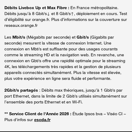
Débits Livebox Up et Max Fibre :
En France métropolitaine.
Débits jusqu’à 8 Gbit/s↓ et 8 Gbit/s↑, déploiement en cours. Test
d’éligibilité sur orange.fr. Plus d’informations sur la couverture sur
reseaux.orange.fr
Les
Mbit/s
(Mégabits par seconde) et
Gbit/s
(Gigabits par
seconde) mesurent la vitesse de connexion Internet. Une
connexion en Mbt/s est suffisante pour des usages courants
comme le streaming HD et la navigation web. En revanche, une
connexion en Gbt/s offre une rapidité optimale pour le streaming
4K, les téléchargements très rapides et la gestion de plusieurs
appareils connectés simultanément. Plus la vitesse est élevée,
plus votre expérience en ligne sera fluide et performante.
2Gbit/s partagés
: Débits max théoriques, jusqu’à 1 Gbit/s par
port Ethernet, dans la limite de 2 Gbit/s utilisés simultanément sur
l’ensemble des ports Ethernet et en Wi-Fi.
** Service Client de l'Année 2026 :
Étude Ipsos bva – Viséo CI –
Plus d'infos sur
escda.fr