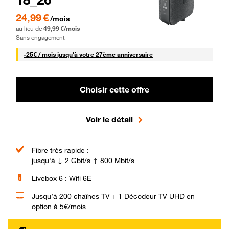
24,99 € par mois pendant 0 mois puis 49,99 € par mois, Sans engagement
24,99 €
/mois
au lieu de
49,99 €/mois
Sans engagement
25 € par mois
-
25€ / mois
jusqu'à votre 27ème anniversaire
Choisir cette offre
Voir le détail
Fibre très rapide :
jusqu'à ↓ 2 Gbit/s ↑ 800 Mbit/s
Livebox 6 : Wifi 6E
Jusqu’à 200 chaînes TV + 1 Décodeur TV UHD en
option à 5€/mois