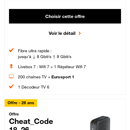
Choisir cette offre
Voir le détail
Fibre ultra rapide :
jusqu'à ↓ 8 Gbit/s ↑ 8 Gbit/s
Livebox 7 : Wifi 7 + 1 Répéteur Wifi 7
200 chaînes TV +
Eurosport 1
1 Décodeur TV 6
Offre - 26 ans
Cheat_Code Fibre_18_26
Offre
Cheat_Code
18_26