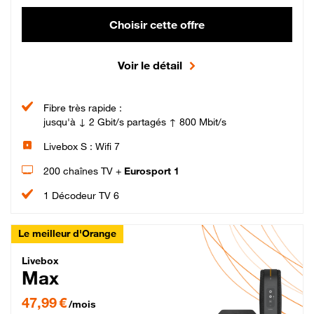
Choisir cette offre
Voir le détail
Fibre très rapide :
jusqu'à ↓ 2 Gbit/s partagés ↑ 800 Mbit/s
Livebox S : Wifi 7
200 chaînes TV +
Eurosport 1
1 Décodeur TV 6
Le meilleur d'Orange
Livebox Max Fibre
Livebox
Max
47,99 € par mois pendant 12 mois puis 57,99 € par mois, Engagement 12 moi
47,99 €
/mois