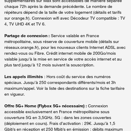
supplémentaires sur Max sont accessibles de manière séparée
chaque 72h après la demande précédente. Le nombre de
répéteurs dépend de la taille de votre logement (détails et tarifs
sur orange.fr). Connexion wifi avec Décodeur TV compatible : TV
4, TV UHD 4K et TV 6.
Partage de connexion :
Service valable en France
métropolitaine, sous réserve de couverture mobile (détails sur
réseaux.orange.fr), pour les nouveaux clients Internet ADSL avec
rendez-vous ou Fibre. Crédit internet mobile de 200Go/mois
valable jusqu'à la mise en service de votre accès internet et au
plus tard jusqu'à 12 mois suivant la souscription.
Les appels illimités
: Hors coût du service des numéros
spéciaux. Jusqu’à 250 correspondants différents/mois et 3h
maximum/appel. Voir la liste des destinations sur la fiche tarifaire
en vigueur.
Offre 5G+ Home (Flybox 5G+ nécessaire) :
Connexion
accessible exclusivement en France métropolitaine sous
couverture 5G en 3,5GHz. 5G : dans les zones couvertes
(déploiement en cours). Frais d’activation : 29€. Jusqu’à 1,5
Gbit/s en réception et 250 Mbit/s en émission : débits maximum