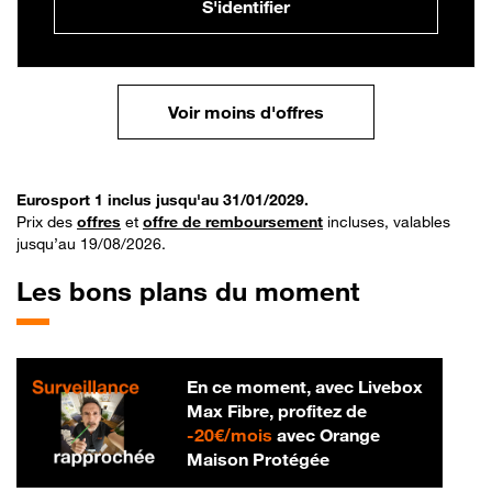
S'identifier
Voir moins d'offres
Eurosport 1 inclus jusqu'au 31/01/2029.
Prix des
offres
et
offre de remboursement
incluses, valables
jusqu’au 19/08/2026.
Les bons plans du moment
En ce moment, avec Livebox
Max Fibre, profitez de
20 € par mois
-
20€/mois
avec Orange
Maison Protégée