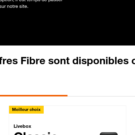
sur notre site.
fres Fibre sont disponibles
Meilleur choix
Lite Fibre
Livebox Classic Fibre
Livebox