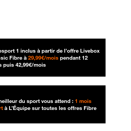
sport 1 inclus à partir de l’offre Livebox
29,99 € par mois
sic Fibre à
29,99€/mois
pendant 12
42,99 € par mois
s puis
42,99€/mois
eilleur du sport vous attend :
1 mois
rt
à L’Équipe sur toutes les offres Fibre