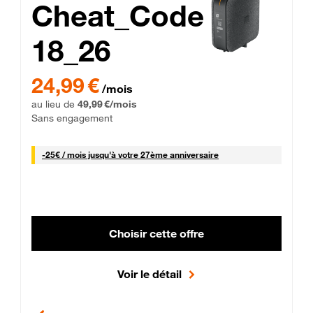
Cheat_Code
18_26
 Engagement 12 mois
24,99 € par mois pendant 0 mois puis 49,99 € par mois, Sans 
24,99 €
/mois
au lieu de
49,99 €/mois
Sans engagement
25 € par mois
-
25€ / mois
jusqu'à votre 27ème anniversaire
Choisir cette offre
Voir le détail