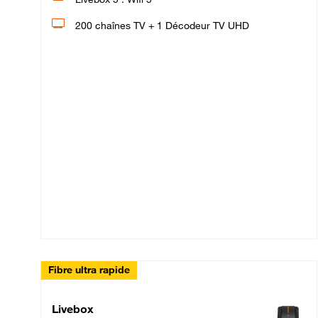
200 chaînes TV + 1 Décodeur TV UHD
Fibre ultra rapide
Livebox Up Fibre
Livebox