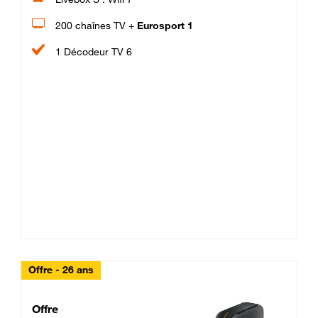
200 chaînes TV +
Eurosport 1
1 Décodeur TV 6
Offre - 26 ans
Cheat_Code Fibre_18_26
Offre