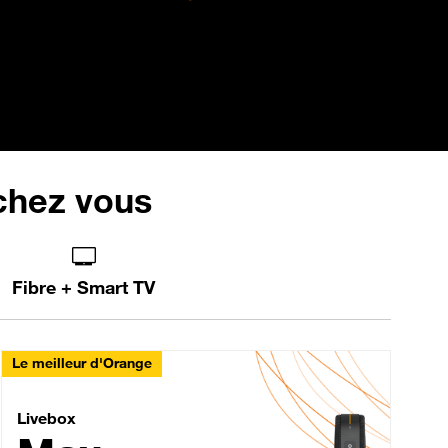
 chez vous
Fibre + Smart TV
Le meilleur d'Orange
Livebox Max Fibre
Livebox