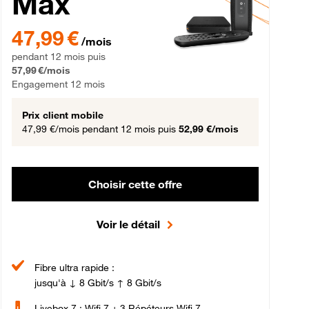
Max
gement 12 mois
47,99 € par mois pendant 12 mois puis 57,99 € par mois, Engageme
47,99 €
/mois
pendant 12 mois puis
57,99 €/mois
Engagement 12 mois
Prix client mobile
47,99 €/mois
pendant 12 mois puis
52,99 €/mois
Choisir cette offre
Voir le détail
Fibre ultra rapide :
jusqu'à ↓ 8 Gbit/s ↑ 8 Gbit/s
Livebox 7 : Wifi 7 + 3 Répéteurs Wifi 7