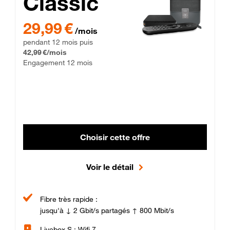
Classic
29,99 € par mois pendant 12 mois puis 42,99 € par mois, Enga
29,99 €
/mois
pendant 12 mois puis
42,99 €/mois
Engagement 12 mois
Choisir cette offre
Voir le détail
Fibre très rapide :
jusqu'à ↓ 2 Gbit/s partagés ↑ 800 Mbit/s
Livebox S : Wifi 7