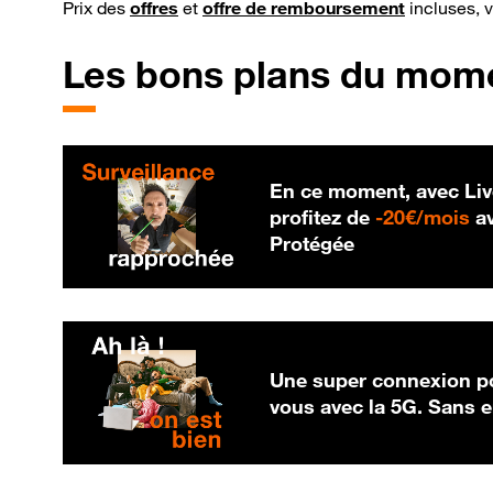
Prix des
offres
et
offre de remboursement
incluses, 
Les bons plans du mom
En ce moment, avec Liv
20
profitez de
-
20€/mois
av
Protégée
Une super connexion po
vous avec la 5G. Sans