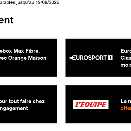
valables jusqu’au 19/08/2026.
ent
ebox Max Fibre,
Euro
 € par mois
ec Orange Maison
Clas
moi
ur tout faire chez
Le m
 engagement
offe