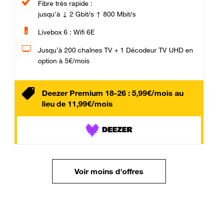
Fibre très rapide :
jusqu'à ↓ 2 Gbit/s ↑ 800 Mbit/s
Livebox 6 : Wifi 6E
Jusqu’à 200 chaînes TV + 1 Décodeur TV UHD en
option à 5€/mois
Deezer Premium 18-26 : 5,99€/mois au
lieu de 11,99€/mois
Voir moins d'offres