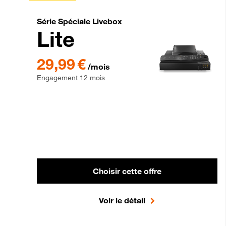
Série Spéciale Livebox 
Série Spéciale Livebox
Lite
29,99 € par mois , Engagement 12 mois
29,99 €
/mois
Engagement 12 mois
Choisir cette offre
Voir le détail