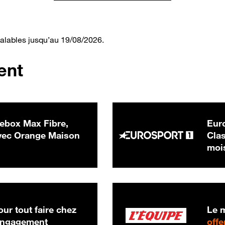
valables jusqu’au 19/08/2026.
ent
ebox Max Fibre,
Euro
 € par mois
ec Orange Maison
Clas
moi
ur tout faire chez
Le m
 engagement
offe