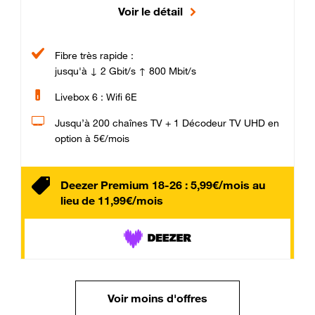
Voir le détail
Fibre très rapide :
jusqu'à ↓ 2 Gbit/s ↑ 800 Mbit/s
Livebox 6 : Wifi 6E
Jusqu’à 200 chaînes TV + 1 Décodeur TV UHD en
option à 5€/mois
Deezer Premium 18-26 : 5,99€/mois au
lieu de 11,99€/mois
Voir moins d'offres