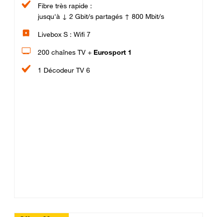
Fibre très rapide :
jusqu'à ↓ 2 Gbit/s partagés ↑ 800 Mbit/s
Livebox S : Wifi 7
200 chaînes TV +
Eurosport 1
1 Décodeur TV 6