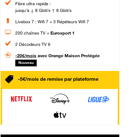
Fibre ultra rapide :
jusqu'à ↓ 8 Gbit/s ↑ 8 Gbit/s
Livebox 7 : Wifi 7 + 3 Répéteurs Wifi 7
200 chaînes TV +
Eurosport 1
2 Décodeurs TV 6
-20€/mois
avec Orange Maison Protégée
Nouveau
-5€/mois de remise par plateforme