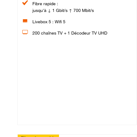
Fibre rapide :
jusqu'à ↓ 1 Gbit/s ↑ 700 Mbit/s
Livebox 5 : Wifi 5
200 chaînes TV + 1 Décodeur TV UHD