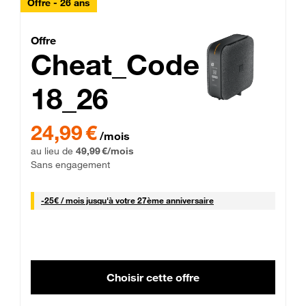
Offre - 26 ans
Cheat_Code Fibre_18_26
Offre
Cheat_Code
18_26
 Engagement 12 mois
24,99 € par mois pendant 0 mois puis 49,99 € par mois, Sans 
24,99 €
/mois
au lieu de
49,99 €/mois
Sans engagement
25 € par mois
-
25€ / mois
jusqu'à votre 27ème anniversaire
Choisir cette offre