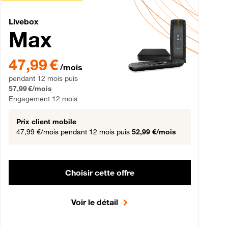
Livebox Max Fibre
Livebox
Max
gement 12 mois
47,99 € par mois pendant 12 mois puis 57,99 € par mois, Engageme
47,99 €
/mois
pendant 12 mois puis
57,99 €/mois
Engagement 12 mois
Prix client mobile
47,99 €/mois
pendant 12 mois puis
52,99 €/mois
Choisir cette offre
Voir le détail