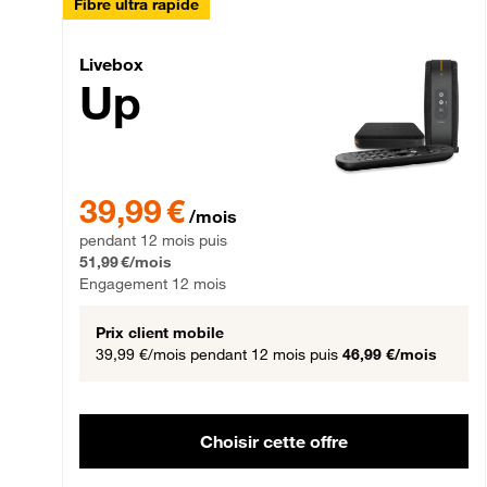
Fibre ultra rapide
Livebox Up Fibre
Livebox
Up
39,99 € par mois pendant 12 mois puis 51,99 € par mois,
39,99 €
/mois
pendant 12 mois puis
51,99 €/mois
Engagement 12 mois
Prix client mobile
39,99 €/mois
pendant 12 mois puis
46,99 €/mois
Choisir cette offre