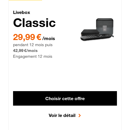
Lite Fibre
Livebox Classic Fibre
Livebox
Classic
29,99 € par mois pendant 12 mois puis 42,99 € par mois, Enga
29,99 €
/mois
pendant 12 mois puis
42,99 €/mois
Engagement 12 mois
Choisir cette offre
Voir le détail