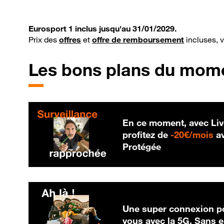
Eurosport 1 inclus jusqu'au 31/01/2029.
Prix des
offres
et
offre de remboursement
incluses, 
Les bons plans du mom
En ce moment, avec Liv
20
profitez de
-
20€/mois
av
Protégée
Une super connexion po
vous avec la 5G. Sans