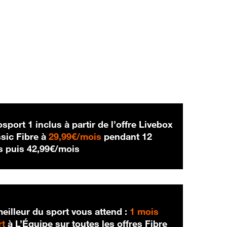
sport 1 inclus à partir de l’offre Livebox
29,99 € par mois
sic Fibre à
29,99€/mois
pendant 12
42,99 € par mois
s puis
42,99€/mois
eilleur du sport vous attend :
1 mois
rt
à L’Équipe sur toutes les offres Fibre