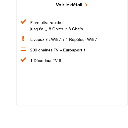
Voir le détail
Fibre ultra rapide :
jusqu'à ↓ 8 Gbit/s ↑ 8 Gbit/s
Livebox 7 : Wifi 7 + 1 Répéteur Wifi 7
200 chaînes TV +
Eurosport 1
1 Décodeur TV 6