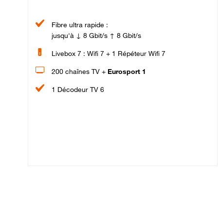
Fibre ultra rapide :
jusqu'à ↓ 8 Gbit/s ↑ 8 Gbit/s
Livebox 7 : Wifi 7 + 1 Répéteur Wifi 7
200 chaînes TV +
Eurosport 1
1 Décodeur TV 6