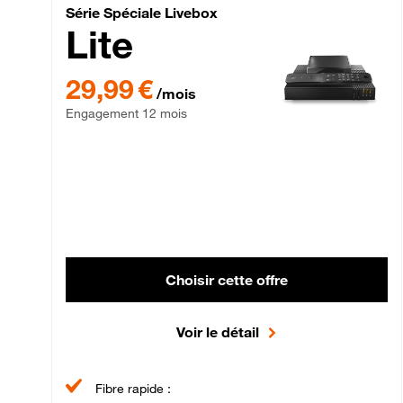
Série Spéciale Livebox 
Série Spéciale Livebox
Lite
29,99 € par mois , Engagement 12 mois
29,99 €
/mois
Engagement 12 mois
Choisir cette offre
Voir le détail
Fibre rapide :