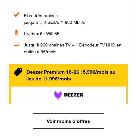
Fibre très rapide :
jusqu'à ↓ 2 Gbit/s ↑ 800 Mbit/s
Livebox 6 : Wifi 6E
Jusqu’à 200 chaînes TV + 1 Décodeur TV UHD en
option à 5€/mois
Deezer Premium 18-26 : 5,99€/mois au
lieu de 11,99€/mois
Voir moins d'offres