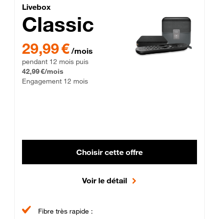
Lite Fibre
Livebox Classic Fibre
Livebox
Classic
29,99 € par mois pendant 12 mois puis 42,99 € par mois, Enga
29,99 €
/mois
pendant 12 mois puis
42,99 €/mois
Engagement 12 mois
Choisir cette offre
Voir le détail
Fibre très rapide :