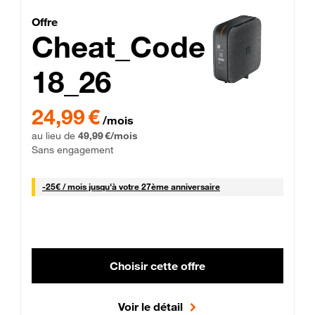
Cheat_Code Fibre_18_26
Offre
Cheat_Code
18_26
 Engagement 12 mois
24,99 € par mois pendant 0 mois puis 49,99 € par mois, Sans 
24,99 €
/mois
au lieu de
49,99 €/mois
Sans engagement
25 € par mois
-
25€ / mois
jusqu'à votre 27ème anniversaire
Choisir cette offre
Voir le détail