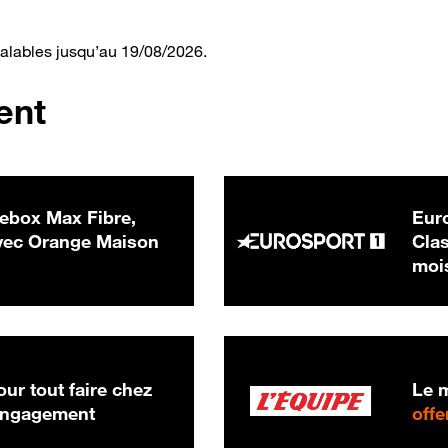
valables jusqu’au 19/08/2026.
ent
ebox Max Fibre,
Euro
 € par mois
ec Orange Maison
Clas
moi
ur tout faire chez
Le m
 engagement
offe