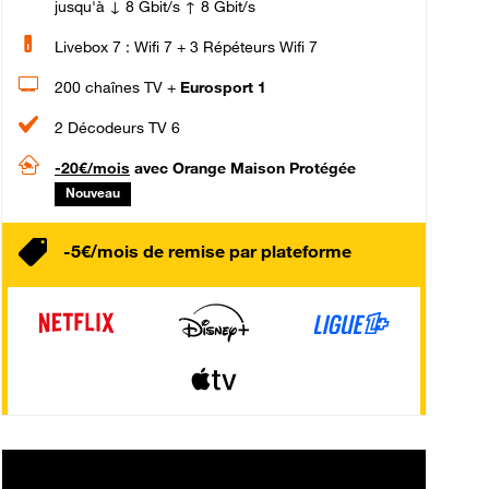
jusqu'à ↓ 8 Gbit/s ↑ 8 Gbit/s
Livebox 7 : Wifi 7 + 3 Répéteurs Wifi 7
200 chaînes TV +
Eurosport 1
2 Décodeurs TV 6
-20€/mois
avec Orange Maison Protégée
Nouveau
-5€/mois de remise par plateforme