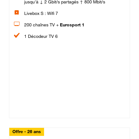
jusqu'à ↓ 2 Gbit/s partagés ↑ 800 Mbit/s
Livebox S : Wifi 7
200 chaînes TV +
Eurosport 1
1 Décodeur TV 6
Offre - 26 ans