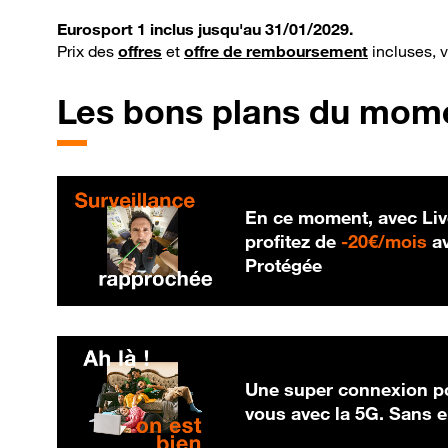
Eurosport 1 inclus jusqu'au 31/01/2029.
Prix des
offres
et
offre de remboursement
incluses, 
Les bons plans du mom
En ce moment, avec Liv
20
profitez de
-
20€/mois
av
Protégée
Une super connexion po
vous avec la 5G. Sans