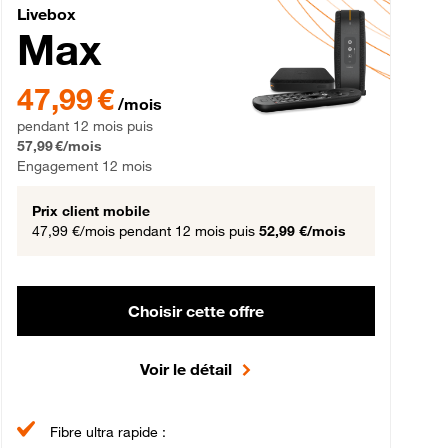
Livebox Max Fibre
Livebox
Max
gement 12 mois
47,99 € par mois pendant 12 mois puis 57,99 € par mois, Engageme
47,99 €
/mois
pendant 12 mois puis
57,99 €/mois
Engagement 12 mois
Prix client mobile
47,99 €/mois
pendant 12 mois puis
52,99 €/mois
Choisir cette offre
Voir le détail
Fibre ultra rapide :