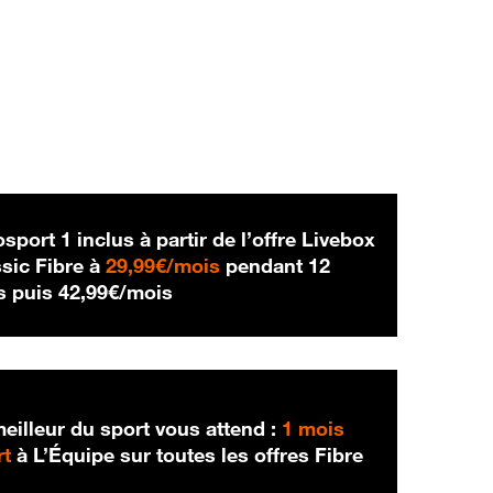
sport 1 inclus à partir de l’offre Livebox
29,99 € par mois
sic Fibre à
29,99€/mois
pendant 12
42,99 € par mois
s puis
42,99€/mois
eilleur du sport vous attend :
1 mois
rt
à L’Équipe sur toutes les offres Fibre