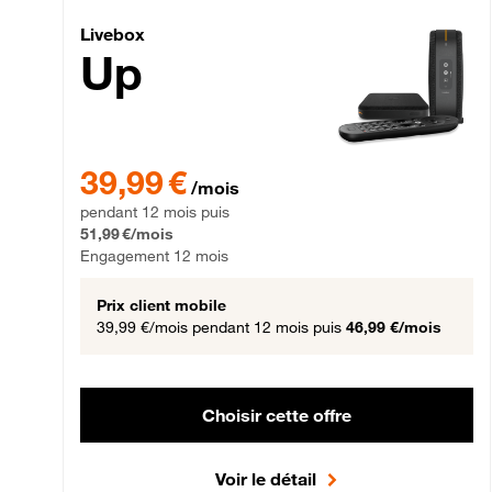
Livebox Up Fibre
Livebox
Up
39,99 € par mois pendant 12 mois puis 51,99 € par mois,
39,99 €
/mois
pendant 12 mois puis
51,99 €/mois
Engagement 12 mois
Prix client mobile
39,99 €/mois
pendant 12 mois puis
46,99 €/mois
Choisir cette offre
Voir le détail