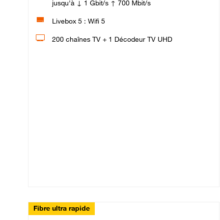
jusqu'à ↓ 1 Gbit/s ↑ 700 Mbit/s
Livebox 5 : Wifi 5
200 chaînes TV + 1 Décodeur TV UHD
Fibre ultra rapide