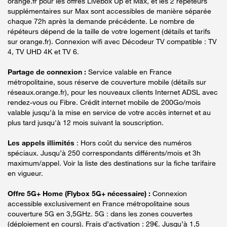
orange.fr pour les offres Livebox Up et Max, et les 2 répéteurs
supplémentaires sur Max sont accessibles de manière séparée
chaque 72h après la demande précédente. Le nombre de
répéteurs dépend de la taille de votre logement (détails et tarifs
sur orange.fr). Connexion wifi avec Décodeur TV compatible : TV
4, TV UHD 4K et TV 6.
Partage de connexion :
Service valable en France
métropolitaine, sous réserve de couverture mobile (détails sur
réseaux.orange.fr), pour les nouveaux clients Internet ADSL avec
rendez-vous ou Fibre. Crédit internet mobile de 200Go/mois
valable jusqu'à la mise en service de votre accès internet et au
plus tard jusqu'à 12 mois suivant la souscription.
Les appels illimités
: Hors coût du service des numéros
spéciaux. Jusqu’à 250 correspondants différents/mois et 3h
maximum/appel. Voir la liste des destinations sur la fiche tarifaire
en vigueur.
Offre 5G+ Home (Flybox 5G+ nécessaire) :
Connexion
accessible exclusivement en France métropolitaine sous
couverture 5G en 3,5GHz. 5G : dans les zones couvertes
(déploiement en cours). Frais d’activation : 29€. Jusqu’à 1,5