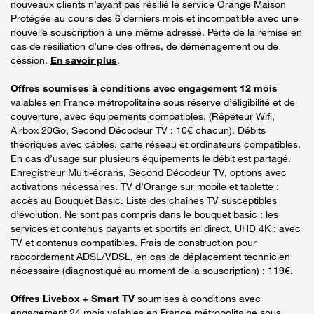
nouveaux clients n’ayant pas résilié le service Orange Maison
Protégée au cours des 6 derniers mois et incompatible avec une
nouvelle souscription à une même adresse. Perte de la remise en
cas de résiliation d’une des offres, de déménagement ou de
cession.
En savoir plus
.
Offres soumises à conditions avec engagement 12 mois
valables en France métropolitaine sous réserve d’éligibilité et de
couverture, avec équipements compatibles. (Répéteur Wifi,
Airbox 20Go, Second Décodeur TV : 10€ chacun). Débits
théoriques avec câbles, carte réseau et ordinateurs compatibles.
En cas d’usage sur plusieurs équipements le débit est partagé.
Enregistreur Multi-écrans, Second Décodeur TV, options avec
activations nécessaires. TV d’Orange sur mobile et tablette :
accès au Bouquet Basic. Liste des chaînes TV susceptibles
d’évolution. Ne sont pas compris dans le bouquet basic : les
services et contenus payants et sportifs en direct. UHD 4K : avec
TV et contenus compatibles. Frais de construction pour
raccordement ADSL/VDSL, en cas de déplacement technicien
nécessaire (diagnostiqué au moment de la souscription) : 119€.
Offres Livebox + Smart TV
soumises à conditions avec
engagement 24 mois valables en France métropolitaine sous