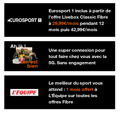
Eurosport 1 inclus à partir de
l’offre Livebox Classic Fibre
29,99 € par mois
à
29,99€/mois
pendant 12
42,99 € par m
mois puis
42,99€/mois
Une super connexion pour
tout faire chez vous avec la
5G. Sans engagement
Le meilleur du sport vous
attend :
1 mois offert
à
L’Équipe sur toutes les
offres Fibre