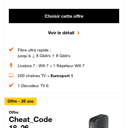
Choisir cette offre
Voir le détail
Fibre ultra rapide :
jusqu'à ↓ 8 Gbit/s ↑ 8 Gbit/s
Livebox 7 : Wifi 7 + 1 Répéteur Wifi 7
200 chaînes TV +
Eurosport 1
1 Décodeur TV 6
Offre - 26 ans
Cheat_Code Fibre_18_26
Offre
Cheat_Code
18_26