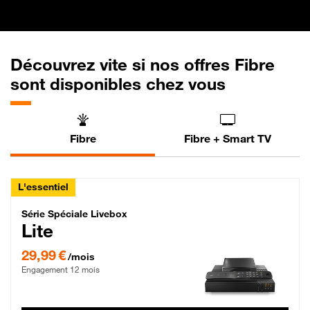
Découvrez vite si nos offres Fibre
sont disponibles chez vous
Fibre
Fibre + Smart TV
L'essentiel
Série Spéciale Livebox Lite Fibre
Série Spéciale Livebox
Lite
29,99 € par mois , Engagement 12 mois
29,99 €
/mois
Engagement 12 mois