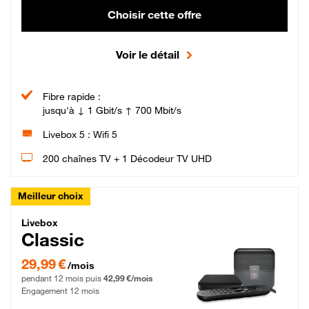
Choisir cette offre
Voir le détail
Fibre rapide :
jusqu'à ↓ 1 Gbit/s ↑ 700 Mbit/s
Livebox 5 : Wifi 5
200 chaînes TV + 1 Décodeur TV UHD
Meilleur choix
Livebox Classic Fibre
Livebox
Classic
29,99 € par mois pendant 12 mois puis 42,99 € par mois, Engagement 12 moi
29,99 €
/mois
pendant 12 mois puis
42,99 €/mois
Engagement 12 mois