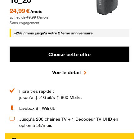
24,99 € par mois pendant 0 mois puis 49,99 € par mois, Sans engagement
24,99 €
/mois
au lieu de
49,99 €/mois
Sans engagement
25 € par mois
-
25€ / mois
jusqu'à votre 27ème anniversaire
Choisir cette offre
Voir le détail
Fibre très rapide :
jusqu'à ↓ 2 Gbit/s ↑ 800 Mbit/s
Livebox 6 : Wifi 6E
Jusqu’à 200 chaînes TV + 1 Décodeur TV UHD en
option à 5€/mois