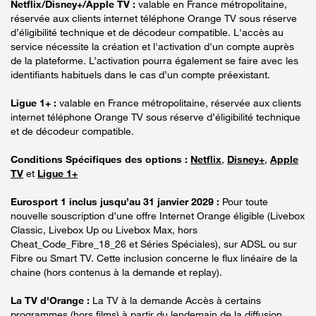
Netflix/Disney+/Apple TV :
valable en France métropolitaine,
réservée aux clients internet téléphone Orange TV sous réserve
d’éligibilité technique et de décodeur compatible. L'accès au
service nécessite la création et l'activation d'un compte auprès
de la plateforme. L’activation pourra également se faire avec les
identifiants habituels dans le cas d’un compte préexistant.
Ligue 1+ :
valable en France métropolitaine, réservée aux clients
internet téléphone Orange TV sous réserve d’éligibilité technique
et de décodeur compatible.
Conditions Spécifiques des options :
Netflix
,
Disney+
,
Apple
TV
et
Ligue 1+
Eurosport 1 inclus jusqu’au 31 janvier 2029 :
Pour toute
nouvelle souscription d’une offre Internet Orange éligible (Livebox
Classic, Livebox Up ou Livebox Max, hors
Cheat_Code_Fibre_18_26 et Séries Spéciales), sur ADSL ou sur
Fibre ou Smart TV. Cette inclusion concerne le flux linéaire de la
chaine (hors contenus à la demande et replay).
La TV d'Orange :
La TV à la demande Accès à certains
programmes (hors films) à partir du lendemain de la diffusion