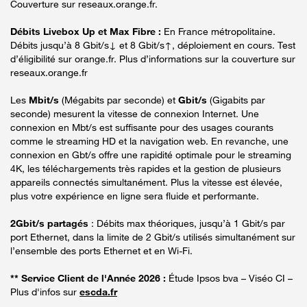
Couverture sur reseaux.orange.fr.
Débits Livebox Up et Max Fibre :
En France métropolitaine.
Débits jusqu’à 8 Gbit/s↓ et 8 Gbit/s↑, déploiement en cours. Test
d’éligibilité sur orange.fr. Plus d’informations sur la couverture sur
reseaux.orange.fr
Les
Mbit/s
(Mégabits par seconde) et
Gbit/s
(Gigabits par
seconde) mesurent la vitesse de connexion Internet. Une
connexion en Mbt/s est suffisante pour des usages courants
comme le streaming HD et la navigation web. En revanche, une
connexion en Gbt/s offre une rapidité optimale pour le streaming
4K, les téléchargements très rapides et la gestion de plusieurs
appareils connectés simultanément. Plus la vitesse est élevée,
plus votre expérience en ligne sera fluide et performante.
2Gbit/s partagés
: Débits max théoriques, jusqu’à 1 Gbit/s par
port Ethernet, dans la limite de 2 Gbit/s utilisés simultanément sur
l’ensemble des ports Ethernet et en Wi-Fi.
** Service Client de l'Année 2026 :
Étude Ipsos bva – Viséo CI –
Plus d'infos sur
escda.fr