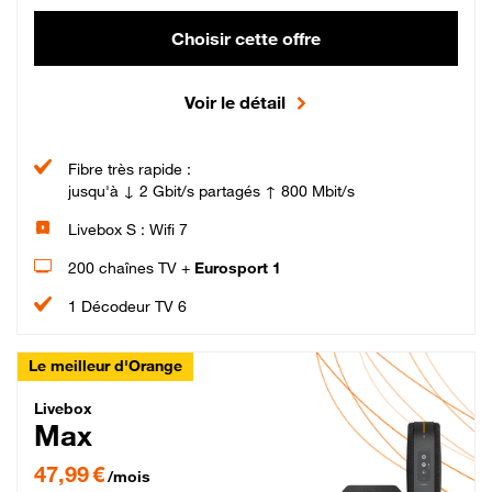
Choisir cette offre
Voir le détail
Fibre très rapide :
jusqu'à ↓ 2 Gbit/s partagés ↑ 800 Mbit/s
Livebox S : Wifi 7
200 chaînes TV +
Eurosport 1
1 Décodeur TV 6
Le meilleur d'Orange
Livebox Max Fibre
Livebox
Max
47,99 € par mois pendant 12 mois puis 57,99 € par mois, Engagement 12 moi
47,99 €
/mois