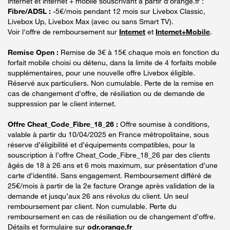
internet et internet + mobile souscrivant à partir d’orange.fr :
Fibre/ADSL :
-5€/mois pendant 12 mois sur Livebox Classic,
Livebox Up, Livebox Max (avec ou sans Smart TV).
Voir l'offre de remboursement sur
Internet
et
Internet+Mobile
.
Remise Open :
Remise de 3€ à 15€ chaque mois en fonction du
forfait mobile choisi ou détenu, dans la limite de 4 forfaits mobile
supplémentaires, pour une nouvelle offre Livebox éligible.
Réservé aux particuliers. Non cumulable. Perte de la remise en
cas de changement d'offre, de résiliation ou de demande de
suppression par le client internet.
Offre Cheat_Code_Fibre_18_26 :
Offre soumise à conditions,
valable à partir du 10/04/2025 en France métropolitaine, sous
réserve d’éligibilité et d’équipements compatibles, pour la
souscription à l’offre Cheat_Code_Fibre_18_26 par des clients
âgés de 18 à 26 ans et 6 mois maximum, sur présentation d’une
carte d’identité. Sans engagement. Remboursement différé de
25€/mois à partir de la 2e facture Orange après validation de la
demande et jusqu’aux 26 ans révolus du client. Un seul
remboursement par client. Non cumulable. Perte du
remboursement en cas de résiliation ou de changement d’offre.
Détails et formulaire sur
odr.orange.fr