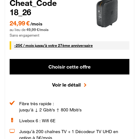
Cheat_Code
18_26
24,99 € par mois pendant 0 mois puis 49,99 € par mois, Sans engagement
24,99 €
/mois
au lieu de
49,99 €/mois
Sans engagement
25 € par mois
-
25€ / mois
jusqu'à votre 27ème anniversaire
Choisir cette offre
Voir le détail
Fibre très rapide :
jusqu'à ↓ 2 Gbit/s ↑ 800 Mbit/s
Livebox 6 : Wifi 6E
Jusqu’à 200 chaînes TV + 1 Décodeur TV UHD en
option à 5€/mois