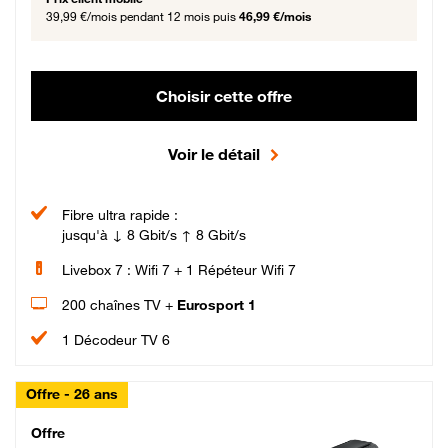
39,99 €/mois
pendant 12 mois puis
46,99 €/mois
Choisir cette offre
Voir le détail
Fibre ultra rapide :
jusqu'à ↓ 8 Gbit/s ↑ 8 Gbit/s
Livebox 7 : Wifi 7 + 1 Répéteur Wifi 7
200 chaînes TV +
Eurosport 1
1 Décodeur TV 6
Offre - 26 ans
Cheat_Code Fibre_18_26
Offre