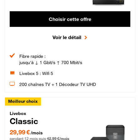
Choisir cette offre
Voir le détail
Fibre rapide :
jusqu'à ↓ 1 Gbit/s ↑ 700 Mbit/s
Livebox 5 : Wifi 5
200 chaînes TV + 1 Décodeur TV UHD
Meilleur choix
Livebox Classic Fibre
Livebox
Classic
29,99 € par mois pendant 12 mois puis 42,99 € par mois, Engagement 12 moi
29,99 €
/mois
pendant 12 mois puis
42,99 €/mois