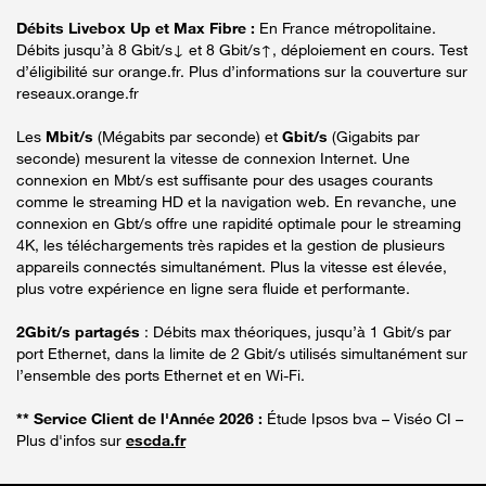
Débits Livebox Up et Max Fibre :
En France métropolitaine.
Débits jusqu’à 8 Gbit/s↓ et 8 Gbit/s↑, déploiement en cours. Test
d’éligibilité sur orange.fr. Plus d’informations sur la couverture sur
reseaux.orange.fr
Les
Mbit/s
(Mégabits par seconde) et
Gbit/s
(Gigabits par
seconde) mesurent la vitesse de connexion Internet. Une
connexion en Mbt/s est suffisante pour des usages courants
comme le streaming HD et la navigation web. En revanche, une
connexion en Gbt/s offre une rapidité optimale pour le streaming
4K, les téléchargements très rapides et la gestion de plusieurs
appareils connectés simultanément. Plus la vitesse est élevée,
plus votre expérience en ligne sera fluide et performante.
2Gbit/s partagés
: Débits max théoriques, jusqu’à 1 Gbit/s par
port Ethernet, dans la limite de 2 Gbit/s utilisés simultanément sur
l’ensemble des ports Ethernet et en Wi-Fi.
** Service Client de l'Année 2026 :
Étude Ipsos bva – Viséo CI –
Plus d'infos sur
escda.fr