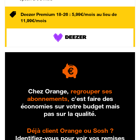
Deezer Premium 18-26 : 5,99€/mois au lieu de
11,99€/mois
Chez Orange,
regrouper ses
abonnements,
c'est faire des
économies sur votre budget mais
pas sur la qualité.
Déjà client Orange ou Sosh ?
Identifiez-vous pour voir vos remises