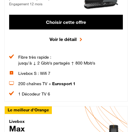
Engagement 12 mois
Choisir cette offre
Voir le détail
Fibre très rapide :
jusqu'à ↓ 2 Gbit/s partagés ↑ 800 Mbit/s
Livebox S : Wifi 7
200 chaînes TV +
Eurosport 1
1 Décodeur TV 6
Le meilleur d'Orange
Livebox Max Fibre
Livebox
Max