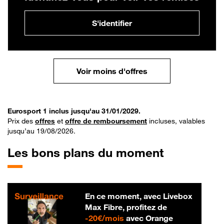
S'identifier
Voir moins d'offres
Eurosport 1 inclus jusqu'au 31/01/2029.
Prix des
offres
et
offre de remboursement
incluses, valables
jusqu’au 19/08/2026.
Les bons plans du moment
En ce moment, avec Livebox
Max Fibre, profitez de
20 € par mois
-
20€/mois
avec Orange