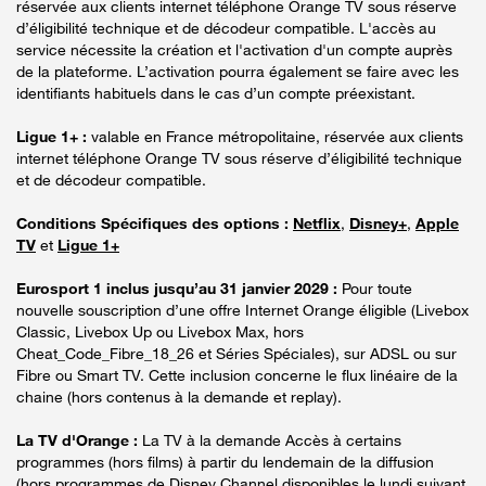
réservée aux clients internet téléphone Orange TV sous réserve
d’éligibilité technique et de décodeur compatible. L'accès au
service nécessite la création et l'activation d'un compte auprès
de la plateforme. L’activation pourra également se faire avec les
identifiants habituels dans le cas d’un compte préexistant.
Ligue 1+ :
valable en France métropolitaine, réservée aux clients
internet téléphone Orange TV sous réserve d’éligibilité technique
et de décodeur compatible.
Conditions Spécifiques des options :
Netflix
,
Disney+
,
Apple
TV
et
Ligue 1+
Eurosport 1 inclus jusqu’au 31 janvier 2029 :
Pour toute
nouvelle souscription d’une offre Internet Orange éligible (Livebox
Classic, Livebox Up ou Livebox Max, hors
Cheat_Code_Fibre_18_26 et Séries Spéciales), sur ADSL ou sur
Fibre ou Smart TV. Cette inclusion concerne le flux linéaire de la
chaine (hors contenus à la demande et replay).
La TV d'Orange :
La TV à la demande Accès à certains
programmes (hors films) à partir du lendemain de la diffusion
(hors programmes de Disney Channel disponibles le lundi suivant