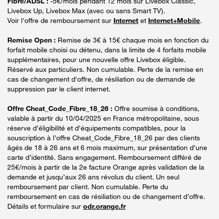
Fibre/ADSL :
-5€/mois pendant 12 mois sur Livebox Classic,
Livebox Up, Livebox Max (avec ou sans Smart TV).
Voir l'offre de remboursement sur
Internet
et
Internet+Mobile
.
Remise Open :
Remise de 3€ à 15€ chaque mois en fonction du
forfait mobile choisi ou détenu, dans la limite de 4 forfaits mobile
supplémentaires, pour une nouvelle offre Livebox éligible.
Réservé aux particuliers. Non cumulable. Perte de la remise en
cas de changement d'offre, de résiliation ou de demande de
suppression par le client internet.
Offre Cheat_Code_Fibre_18_26 :
Offre soumise à conditions,
valable à partir du 10/04/2025 en France métropolitaine, sous
réserve d’éligibilité et d’équipements compatibles, pour la
souscription à l’offre Cheat_Code_Fibre_18_26 par des clients
âgés de 18 à 26 ans et 6 mois maximum, sur présentation d’une
carte d’identité. Sans engagement. Remboursement différé de
25€/mois à partir de la 2e facture Orange après validation de la
demande et jusqu’aux 26 ans révolus du client. Un seul
remboursement par client. Non cumulable. Perte du
remboursement en cas de résiliation ou de changement d’offre.
Détails et formulaire sur
odr.orange.fr