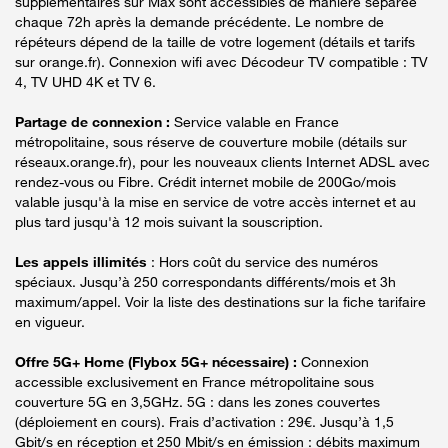
supplémentaires sur Max sont accessibles de manière séparée
chaque 72h après la demande précédente. Le nombre de
répéteurs dépend de la taille de votre logement (détails et tarifs
sur orange.fr). Connexion wifi avec Décodeur TV compatible : TV
4, TV UHD 4K et TV 6.
Partage de connexion :
Service valable en France
métropolitaine, sous réserve de couverture mobile (détails sur
réseaux.orange.fr), pour les nouveaux clients Internet ADSL avec
rendez-vous ou Fibre. Crédit internet mobile de 200Go/mois
valable jusqu'à la mise en service de votre accès internet et au
plus tard jusqu'à 12 mois suivant la souscription.
Les appels illimités
: Hors coût du service des numéros
spéciaux. Jusqu’à 250 correspondants différents/mois et 3h
maximum/appel. Voir la liste des destinations sur la fiche tarifaire
en vigueur.
Offre 5G+ Home (Flybox 5G+ nécessaire) :
Connexion
accessible exclusivement en France métropolitaine sous
couverture 5G en 3,5GHz. 5G : dans les zones couvertes
(déploiement en cours). Frais d’activation : 29€. Jusqu’à 1,5
Gbit/s en réception et 250 Mbit/s en émission : débits maximum