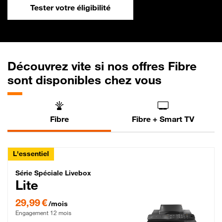
Tester votre éligibilité
Découvrez vite si nos offres Fibre
sont disponibles chez vous
Fibre
Fibre + Smart TV
L'essentiel
Série Spéciale Livebox Lite Fibre
Série Spéciale Livebox
Lite
29,99 € par mois , Engagement 12 mois
29,99 €
/mois
Engagement 12 mois