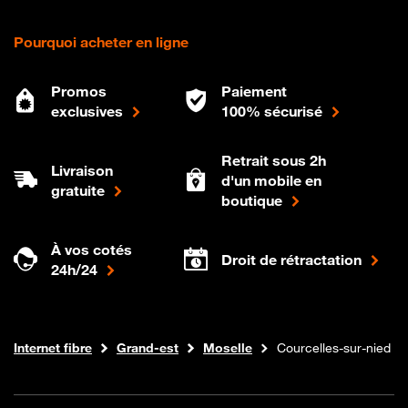
Pourquoi acheter en ligne
Promos
Paiement
exclusives
100% sécurisé
Retrait sous 2h
Livraison
d'un mobile en
gratuite
boutique
À vos cotés
Droit de rétractation
24h/24
Boutique Orange
Internet fibre
Grand-est
Moselle
Courcelles-sur-nied