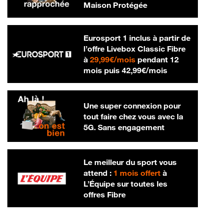
Maison Protégée
Eurosport 1 inclus à partir de
l’offre Livebox Classic Fibre
29,99 € par mois
à
29,99€/mois
pendant 12
42,99 € par m
mois puis
42,99€/mois
Une super connexion pour
tout faire chez vous avec la
5G. Sans engagement
Le meilleur du sport vous
attend :
1 mois offert
à
L’Équipe sur toutes les
offres Fibre