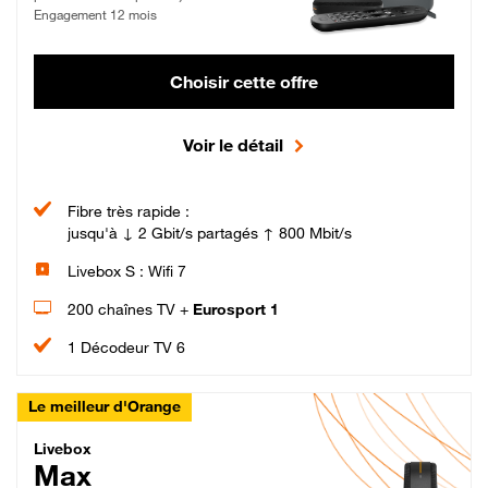
Engagement 12 mois
Choisir cette offre
Voir le détail
Fibre très rapide :
jusqu'à ↓ 2 Gbit/s partagés ↑ 800 Mbit/s
Livebox S : Wifi 7
200 chaînes TV +
Eurosport 1
1 Décodeur TV 6
Le meilleur d'Orange
Livebox Max Fibre
Livebox
Max