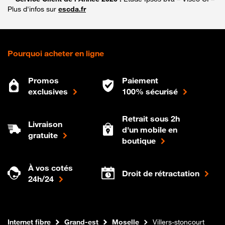
Plus d'infos sur
escda.fr
Pourquoi acheter en ligne
Promos
Paiement
exclusives
100% sécurisé
Retrait sous 2h
Livraison
d'un mobile en
gratuite
boutique
À vos cotés
Droit de rétractation
24h/24
Boutique Orange
Internet fibre
Grand-est
Moselle
Villers-stoncourt