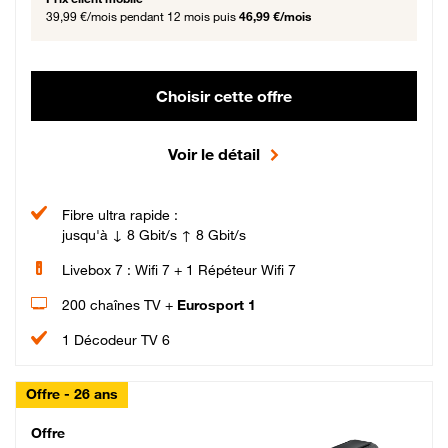
39,99 €/mois
pendant 12 mois puis
46,99 €/mois
Choisir cette offre
Voir le détail
Fibre ultra rapide :
jusqu'à ↓ 8 Gbit/s ↑ 8 Gbit/s
Livebox 7 : Wifi 7 + 1 Répéteur Wifi 7
200 chaînes TV +
Eurosport 1
1 Décodeur TV 6
Offre - 26 ans
Cheat_Code Fibre_18_26
Offre