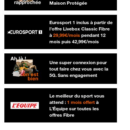
Maison Protégée
Eurosport 1 inclus à partir de
l’offre Livebox Classic Fibre
29,99 € par mois
à
29,99€/mois
pendant 12
42,99 € par m
mois puis
42,99€/mois
Une super connexion pour
tout faire chez vous avec la
5G. Sans engagement
Le meilleur du sport vous
attend :
1 mois offert
à
L’Équipe sur toutes les
offres Fibre