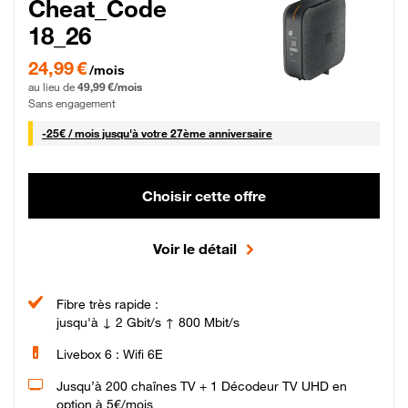
Cheat_Code
18_26
24,99 € par mois pendant 0 mois puis 49,99 € par mois, Sans engagement
24,99 €
/mois
au lieu de
49,99 €/mois
Sans engagement
25 € par mois
-
25€ / mois
jusqu'à votre 27ème anniversaire
Choisir cette offre
Voir le détail
Fibre très rapide :
jusqu'à ↓ 2 Gbit/s ↑ 800 Mbit/s
Livebox 6 : Wifi 6E
Jusqu’à 200 chaînes TV + 1 Décodeur TV UHD en
option à 5€/mois