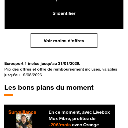
S'identifier
Voir moins d'offres
Eurosport 1 inclus jusqu'au 31/01/2029.
Prix des
offres
et
offre de remboursement
incluses, valables
jusqu’au 19/08/2026.
Les bons plans du moment
En ce moment, avec Livebox
Max Fibre, profitez de
20 € par mois
-
20€/mois
avec Orange