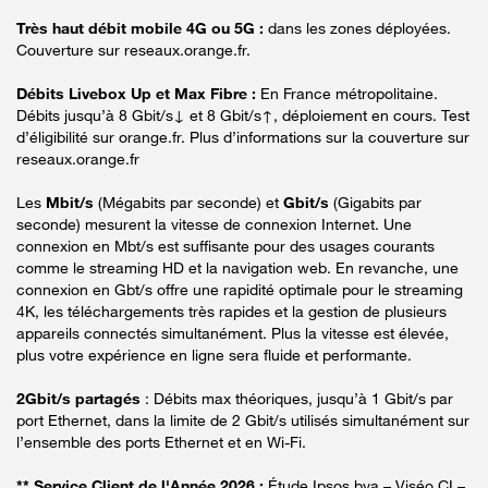
Très haut débit mobile 4G ou 5G :
dans les zones déployées.
Couverture sur reseaux.orange.fr.
Débits Livebox Up et Max Fibre :
En France métropolitaine.
Débits jusqu’à 8 Gbit/s↓ et 8 Gbit/s↑, déploiement en cours. Test
d’éligibilité sur orange.fr. Plus d’informations sur la couverture sur
reseaux.orange.fr
Les
Mbit/s
(Mégabits par seconde) et
Gbit/s
(Gigabits par
seconde) mesurent la vitesse de connexion Internet. Une
connexion en Mbt/s est suffisante pour des usages courants
comme le streaming HD et la navigation web. En revanche, une
connexion en Gbt/s offre une rapidité optimale pour le streaming
4K, les téléchargements très rapides et la gestion de plusieurs
appareils connectés simultanément. Plus la vitesse est élevée,
plus votre expérience en ligne sera fluide et performante.
2Gbit/s partagés
: Débits max théoriques, jusqu’à 1 Gbit/s par
port Ethernet, dans la limite de 2 Gbit/s utilisés simultanément sur
l’ensemble des ports Ethernet et en Wi-Fi.
** Service Client de l'Année 2026 :
Étude Ipsos bva – Viséo CI –