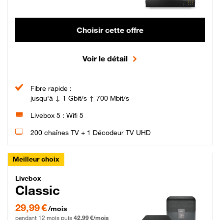
Choisir cette offre
Voir le détail
Fibre rapide :
jusqu'à ↓ 1 Gbit/s ↑ 700 Mbit/s
Livebox 5 : Wifi 5
200 chaînes TV + 1 Décodeur TV UHD
Meilleur choix
Livebox Classic Fibre
Livebox
Classic
29,99 € par mois pendant 12 mois puis 42,99 € par mois, Engagement 12 moi
29,99 €
/mois
pendant 12 mois puis
42,99 €/mois