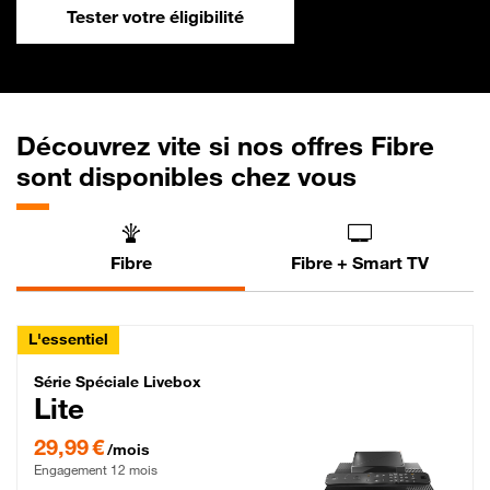
Tester votre éligibilité
Découvrez vite si nos offres Fibre
sont disponibles chez vous
Fibre
Fibre + Smart TV
L'essentiel
Série Spéciale Livebox Lite Fibre
Série Spéciale Livebox
Lite
29,99 € par mois , Engagement 12 mois
29,99 €
/mois
Engagement 12 mois