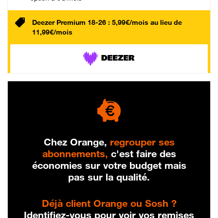
Deezer Premium 18-26 : 5,99€/mois au lieu de
11,99€/mois
Chez Orange,
regrouper ses
abonnements,
c'est faire des
économies sur votre budget mais
pas sur la qualité.
Déjà client Orange ou Sosh ?
Identifiez-vous pour voir vos remises