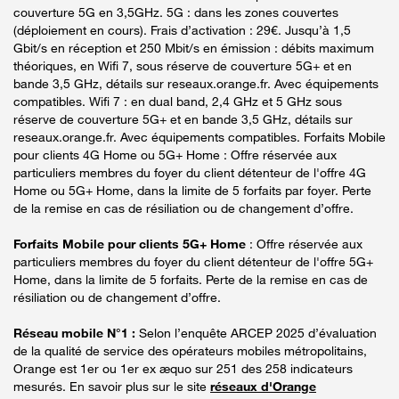
couverture 5G en 3,5GHz. 5G : dans les zones couvertes
(déploiement en cours). Frais d’activation : 29€. Jusqu’à 1,5
Gbit/s en réception et 250 Mbit/s en émission : débits maximum
théoriques, en Wifi 7, sous réserve de couverture 5G+ et en
bande 3,5 GHz, détails sur reseaux.orange.fr. Avec équipements
compatibles. Wifi 7 : en dual band, 2,4 GHz et 5 GHz sous
réserve de couverture 5G+ et en bande 3,5 GHz, détails sur
reseaux.orange.fr. Avec équipements compatibles. Forfaits Mobile
pour clients 4G Home ou 5G+ Home : Offre réservée aux
particuliers membres du foyer du client détenteur de l'offre 4G
Home ou 5G+ Home, dans la limite de 5 forfaits par foyer. Perte
de la remise en cas de résiliation ou de changement d’offre.
Forfaits Mobile pour clients 5G+ Home
: Offre réservée aux
particuliers membres du foyer du client détenteur de l'offre 5G+
Home, dans la limite de 5 forfaits. Perte de la remise en cas de
résiliation ou de changement d’offre.
Réseau mobile N°1 :
Selon l’enquête ARCEP 2025 d’évaluation
de la qualité de service des opérateurs mobiles métropolitains,
Orange est 1er ou 1er ex æquo sur 251 des 258 indicateurs
mesurés. En savoir plus sur le site
réseaux d'Orange