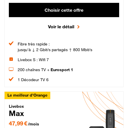
Choisir cette offre
Voir le détail
Fibre très rapide :
jusqu'à ↓ 2 Gbit/s partagés ↑ 800 Mbit/s
Livebox S : Wifi 7
200 chaînes TV +
Eurosport 1
1 Décodeur TV 6
Le meilleur d'Orange
Livebox Max Fibre
Livebox
Max
47,99 € par mois pendant 12 mois puis 57,99 € par mois, Engagement 12 moi
47,99 €
/mois