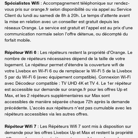
Spécialistes Wifi
: Accompagnement téléphonique sur rendez-
vous pris sur orange.fr selon disponibilité ou via appel au Service
Client du lundi au samedi de 8h à 20h. Le temps d’attente avant
la mise en relation avec un conseiller est gratuit depuis les
réseaux Orange. Le service est gratuit et l’appel est au prix d’une
communication normale selon l’offre détenue, ou décompté du
forfait mobile.
Répéteur Wifi 6
: Les répéteurs restent la propriété d’Orange. Le
nombre de répéteurs nécessaires dépend de la taille de votre
logement. Le répéteur permet d’étendre la couverture wifi de
votre Livebox en Wi-Fi 6 ou de remplacer le Wi-Fi 5 de la Livebox
5 par du Wi-Fi 6 (avec équipement compatible). Connexion Wi-Fi
avec Décodeur compatible : TV UHD 4K et TV 4. Le 1er répéteur
est accessible sur demande sur orange.fr pour les offres Up et
Max, et les 2 répéteurs supplémentaires sur Max sont
accessibles de manière séparée chaque 72h après la demande
précédente. L’accès aux répéteurs n’est pas cumulable avec les
répéteurs accessibles via les autres offres.
Répéteur Wifi 7
: Les Répéteurs Wifi 7 sont mis à disposition sur
demande pour les offres Livebox Up et Max et restent la propriété