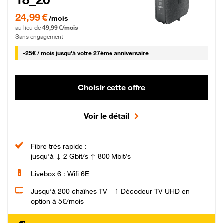
24,99 € par mois pendant 0 mois puis 49,99 € par mois, Sans engagement
24,99 €
/mois
au lieu de
49,99 €/mois
Sans engagement
25 € par mois
-
25€ / mois
jusqu'à votre 27ème anniversaire
Choisir cette offre
Voir le détail
Fibre très rapide :
jusqu'à ↓ 2 Gbit/s ↑ 800 Mbit/s
Livebox 6 : Wifi 6E
Jusqu’à 200 chaînes TV + 1 Décodeur TV UHD en
option à 5€/mois