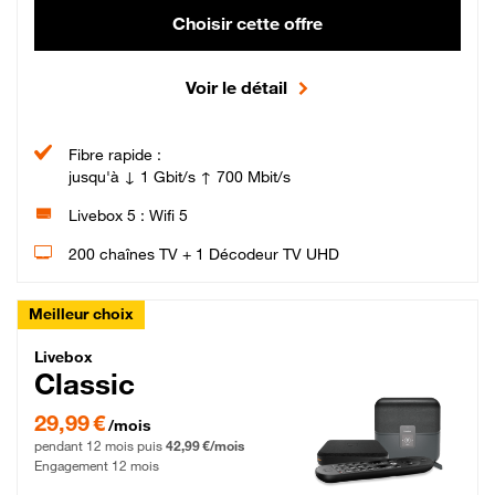
Choisir cette offre
Voir le détail
Fibre rapide :
jusqu'à ↓ 1 Gbit/s ↑ 700 Mbit/s
Livebox 5 : Wifi 5
200 chaînes TV + 1 Décodeur TV UHD
Meilleur choix
Livebox Classic Fibre
Livebox
Classic
29,99 € par mois pendant 12 mois puis 42,99 € par mois, Engagement 12 moi
29,99 €
/mois
pendant 12 mois puis
42,99 €/mois
Engagement 12 mois