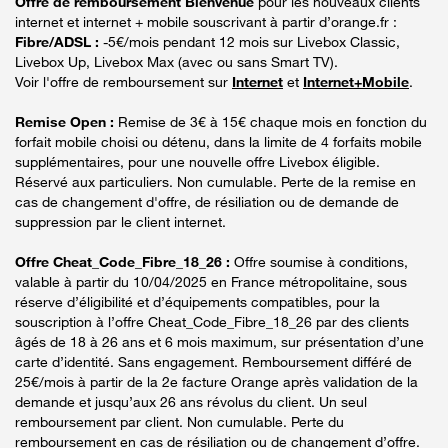
Offre de remboursement Bienvenue
pour les nouveaux clients
internet et internet + mobile souscrivant à partir d’orange.fr :
Fibre/ADSL :
-5€/mois pendant 12 mois sur Livebox Classic,
Livebox Up, Livebox Max (avec ou sans Smart TV).
Voir l'offre de remboursement sur
Internet
et
Internet+Mobile
.
Remise Open :
Remise de 3€ à 15€ chaque mois en fonction du
forfait mobile choisi ou détenu, dans la limite de 4 forfaits mobile
supplémentaires, pour une nouvelle offre Livebox éligible.
Réservé aux particuliers. Non cumulable. Perte de la remise en
cas de changement d'offre, de résiliation ou de demande de
suppression par le client internet.
Offre Cheat_Code_Fibre_18_26 :
Offre soumise à conditions,
valable à partir du 10/04/2025 en France métropolitaine, sous
réserve d’éligibilité et d’équipements compatibles, pour la
souscription à l’offre Cheat_Code_Fibre_18_26 par des clients
âgés de 18 à 26 ans et 6 mois maximum, sur présentation d’une
carte d’identité. Sans engagement. Remboursement différé de
25€/mois à partir de la 2e facture Orange après validation de la
demande et jusqu’aux 26 ans révolus du client. Un seul
remboursement par client. Non cumulable. Perte du
remboursement en cas de résiliation ou de changement d’offre.