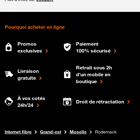
Pourquoi acheter en ligne
Promos
Paiement
exclusives
100% sécurisé
Retrait sous 2h
Livraison
d'un mobile en
gratuite
boutique
À vos cotés
Droit de rétractation
24h/24
Boutique Orange
Internet fibre
Grand-est
Moselle
Rodemack