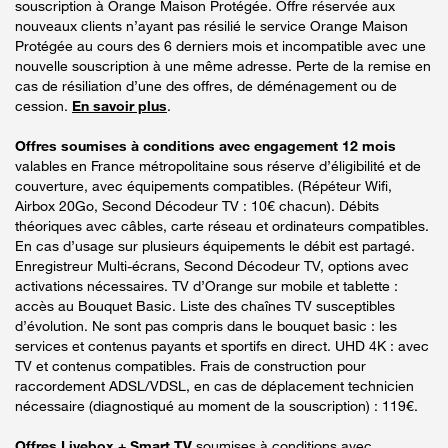
souscription à Orange Maison Protégée. Offre réservée aux
nouveaux clients n’ayant pas résilié le service Orange Maison
Protégée au cours des 6 derniers mois et incompatible avec une
nouvelle souscription à une même adresse. Perte de la remise en
cas de résiliation d’une des offres, de déménagement ou de
cession.
En savoir plus
.
Offres soumises à conditions avec engagement 12 mois
valables en France métropolitaine sous réserve d’éligibilité et de
couverture, avec équipements compatibles. (Répéteur Wifi,
Airbox 20Go, Second Décodeur TV : 10€ chacun). Débits
théoriques avec câbles, carte réseau et ordinateurs compatibles.
En cas d’usage sur plusieurs équipements le débit est partagé.
Enregistreur Multi-écrans, Second Décodeur TV, options avec
activations nécessaires. TV d’Orange sur mobile et tablette :
accès au Bouquet Basic. Liste des chaînes TV susceptibles
d’évolution. Ne sont pas compris dans le bouquet basic : les
services et contenus payants et sportifs en direct. UHD 4K : avec
TV et contenus compatibles. Frais de construction pour
raccordement ADSL/VDSL, en cas de déplacement technicien
nécessaire (diagnostiqué au moment de la souscription) : 119€.
Offres Livebox + Smart TV
soumises à conditions avec