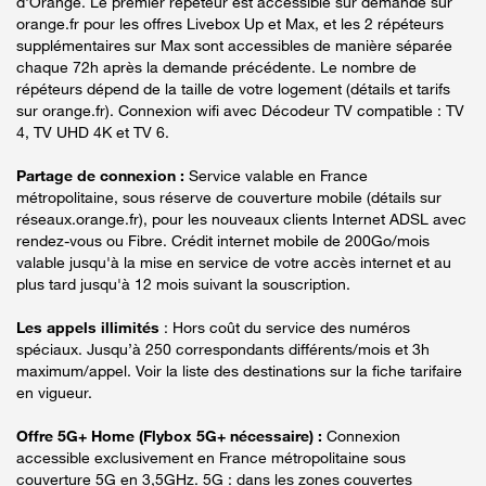
d'Orange. Le premier répéteur est accessible sur demande sur
orange.fr pour les offres Livebox Up et Max, et les 2 répéteurs
supplémentaires sur Max sont accessibles de manière séparée
chaque 72h après la demande précédente. Le nombre de
répéteurs dépend de la taille de votre logement (détails et tarifs
sur orange.fr). Connexion wifi avec Décodeur TV compatible : TV
4, TV UHD 4K et TV 6.
Partage de connexion :
Service valable en France
métropolitaine, sous réserve de couverture mobile (détails sur
réseaux.orange.fr), pour les nouveaux clients Internet ADSL avec
rendez-vous ou Fibre. Crédit internet mobile de 200Go/mois
valable jusqu'à la mise en service de votre accès internet et au
plus tard jusqu'à 12 mois suivant la souscription.
Les appels illimités
: Hors coût du service des numéros
spéciaux. Jusqu’à 250 correspondants différents/mois et 3h
maximum/appel. Voir la liste des destinations sur la fiche tarifaire
en vigueur.
Offre 5G+ Home (Flybox 5G+ nécessaire) :
Connexion
accessible exclusivement en France métropolitaine sous
couverture 5G en 3,5GHz. 5G : dans les zones couvertes