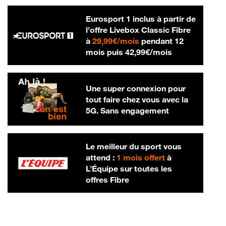
Eurosport 1 inclus à partir de
l’offre Livebox Classic Fibre
29,99 € par mois
à
29,99€/mois
pendant 12
42,99 € par m
mois puis
42,99€/mois
Une super connexion pour
tout faire chez vous avec la
5G. Sans engagement
Le meilleur du sport vous
attend :
1 mois offert
à
L’Équipe sur toutes les
offres Fibre