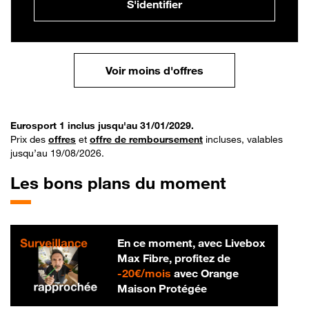
S'identifier
Voir moins d'offres
Eurosport 1 inclus jusqu'au 31/01/2029.
Prix des
offres
et
offre de remboursement
incluses, valables
jusqu’au 19/08/2026.
Les bons plans du moment
En ce moment, avec Livebox
Max Fibre, profitez de
20 € par mois
-
20€/mois
avec Orange
Maison Protégée