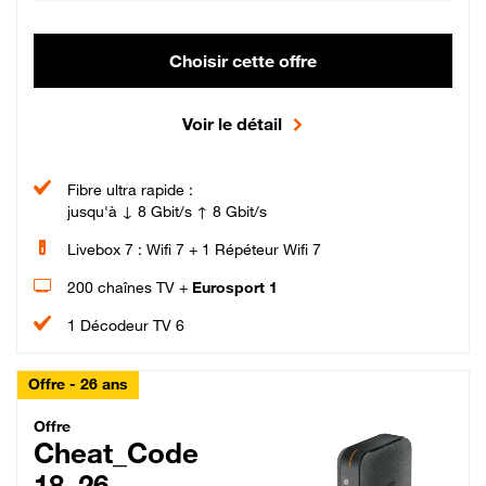
Choisir cette offre
Voir le détail
Fibre ultra rapide :
jusqu'à ↓ 8 Gbit/s ↑ 8 Gbit/s
Livebox 7 : Wifi 7 + 1 Répéteur Wifi 7
200 chaînes TV +
Eurosport 1
1 Décodeur TV 6
Offre - 26 ans
Cheat_Code Fibre_18_26
Offre
Cheat_Code
18_26