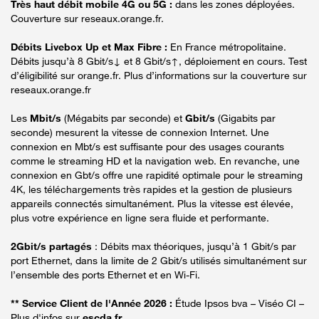
Très haut débit mobile 4G ou 5G :
dans les zones déployées.
Couverture sur reseaux.orange.fr.
Débits Livebox Up et Max Fibre :
En France métropolitaine.
Débits jusqu’à 8 Gbit/s↓ et 8 Gbit/s↑, déploiement en cours. Test
d’éligibilité sur orange.fr. Plus d’informations sur la couverture sur
reseaux.orange.fr
Les
Mbit/s
(Mégabits par seconde) et
Gbit/s
(Gigabits par
seconde) mesurent la vitesse de connexion Internet. Une
connexion en Mbt/s est suffisante pour des usages courants
comme le streaming HD et la navigation web. En revanche, une
connexion en Gbt/s offre une rapidité optimale pour le streaming
4K, les téléchargements très rapides et la gestion de plusieurs
appareils connectés simultanément. Plus la vitesse est élevée,
plus votre expérience en ligne sera fluide et performante.
2Gbit/s partagés
: Débits max théoriques, jusqu’à 1 Gbit/s par
port Ethernet, dans la limite de 2 Gbit/s utilisés simultanément sur
l’ensemble des ports Ethernet et en Wi-Fi.
** Service Client de l'Année 2026 :
Étude Ipsos bva – Viséo CI –
Plus d'infos sur
escda.fr