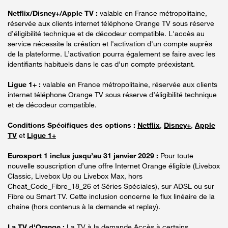
Netflix/Disney+/Apple TV :
valable en France métropolitaine,
réservée aux clients internet téléphone Orange TV sous réserve
d’éligibilité technique et de décodeur compatible. L'accès au
service nécessite la création et l'activation d'un compte auprès
de la plateforme. L’activation pourra également se faire avec les
identifiants habituels dans le cas d’un compte préexistant.
Ligue 1+ :
valable en France métropolitaine, réservée aux clients
internet téléphone Orange TV sous réserve d’éligibilité technique
et de décodeur compatible.
Conditions Spécifiques des options :
Netflix
,
Disney+
,
Apple
TV
et
Ligue 1+
Eurosport 1 inclus jusqu’au 31 janvier 2029 :
Pour toute
nouvelle souscription d’une offre Internet Orange éligible (Livebox
Classic, Livebox Up ou Livebox Max, hors
Cheat_Code_Fibre_18_26 et Séries Spéciales), sur ADSL ou sur
Fibre ou Smart TV. Cette inclusion concerne le flux linéaire de la
chaine (hors contenus à la demande et replay).
La TV d'Orange :
La TV à la demande Accès à certains