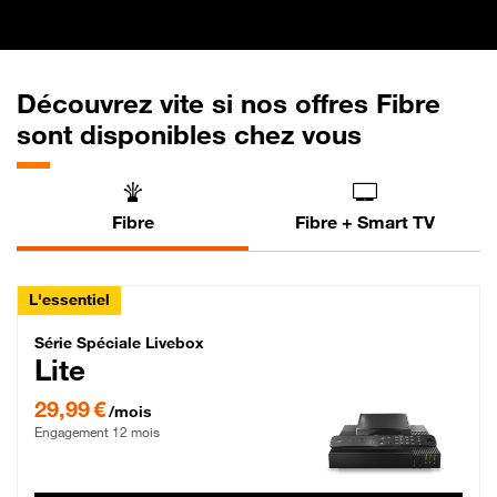
Découvrez vite si nos offres Fibre
sont disponibles chez vous
Fibre
Fibre + Smart TV
L'essentiel
Série Spéciale Livebox Lite Fibre
Série Spéciale Livebox
Lite
29,99 € par mois , Engagement 12 mois
29,99 €
/mois
Engagement 12 mois