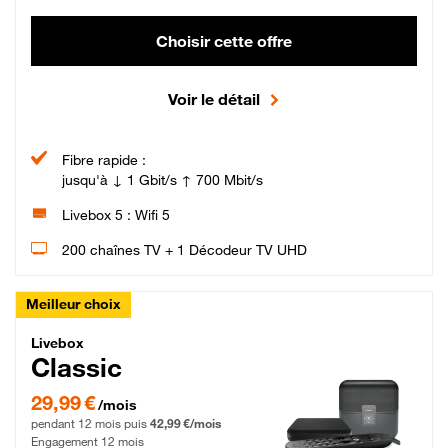
Choisir cette offre
Voir le détail
Fibre rapide :
jusqu'à ↓ 1 Gbit/s ↑ 700 Mbit/s
Livebox 5 : Wifi 5
200 chaînes TV + 1 Décodeur TV UHD
Meilleur choix
Livebox Classic Fibre
Livebox
Classic
29,99 € par mois pendant 12 mois puis 42,99 € par mois, Engagement 12 moi
29,99 €
/mois
pendant 12 mois puis
42,99 €/mois
Engagement 12 mois