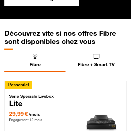
Découvrez vite si nos offres Fibre
sont disponibles chez vous
Fibre
Fibre + Smart TV
L'essentiel
Série Spéciale Livebox Lite Fibre
Série Spéciale Livebox
Lite
29,99 € par mois , Engagement 12 mois
29,99 €
/mois
Engagement 12 mois