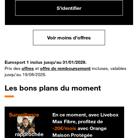
S'identifier
Voir moins d'offres
Eurosport 1 inclus jusqu'au 31/01/2029.
Prix des
offres
et
offre de remboursement
incluses, valables
jusqu’au 19/08/2026.
Les bons plans du moment
En ce moment, avec Livebox
Max Fibre, profitez de
20 € par mois
-
20€/mois
avec Orange
Maison Protégée