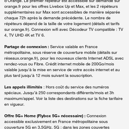
d'Orange. Le premier répéteur est accessible sur demande sur
orange.fr pour les offres Livebox Up et Max, et les 2 répéteurs
supplémentaires sur Max sont accessibles de manière séparée
chaque 72h après la demande précédente. Le nombre de
répéteurs dépend de la taille de votre logement (détails et tarifs
sur orange.fr). Connexion wifi avec Décodeur TV compatible : TV
4, TV UHD 4K et TV 6.
Partage de connexion :
Service valable en France
métropolitaine, sous réserve de couverture mobile (détails sur
réseaux.orange.fr), pour les nouveaux clients Internet ADSL avec
rendez-vous ou Fibre. Crédit internet mobile de 200Go/mois
valable jusqu'à la mise en service de votre accès internet et au
plus tard jusqu'à 12 mois suivant la souscription.
Les appels illimités
: Hors coût du service des numéros
spéciaux. Jusqu’à 250 correspondants différents/mois et 3h
maximum/appel. Voir la liste des destinations sur la fiche tarifaire
en vigueur.
Offre 5G+ Home (Flybox 5G+ nécessaire) :
Connexion
accessible exclusivement en France métropolitaine sous
couverture 5G en 3,5GHz. 5G : dans les zones couvertes