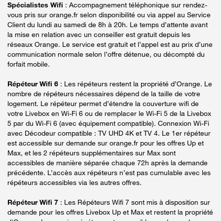
Spécialistes Wifi
: Accompagnement téléphonique sur rendez-
vous pris sur orange.fr selon disponibilité ou via appel au Service
Client du lundi au samedi de 8h à 20h. Le temps d’attente avant
la mise en relation avec un conseiller est gratuit depuis les
réseaux Orange. Le service est gratuit et l’appel est au prix d’une
communication normale selon l’offre détenue, ou décompté du
forfait mobile.
Répéteur Wifi 6
: Les répéteurs restent la propriété d’Orange. Le
nombre de répéteurs nécessaires dépend de la taille de votre
logement. Le répéteur permet d’étendre la couverture wifi de
votre Livebox en Wi-Fi 6 ou de remplacer le Wi-Fi 5 de la Livebox
5 par du Wi-Fi 6 (avec équipement compatible). Connexion Wi-Fi
avec Décodeur compatible : TV UHD 4K et TV 4. Le 1er répéteur
est accessible sur demande sur orange.fr pour les offres Up et
Max, et les 2 répéteurs supplémentaires sur Max sont
accessibles de manière séparée chaque 72h après la demande
précédente. L’accès aux répéteurs n’est pas cumulable avec les
répéteurs accessibles via les autres offres.
Répéteur Wifi 7
: Les Répéteurs Wifi 7 sont mis à disposition sur
demande pour les offres Livebox Up et Max et restent la propriété