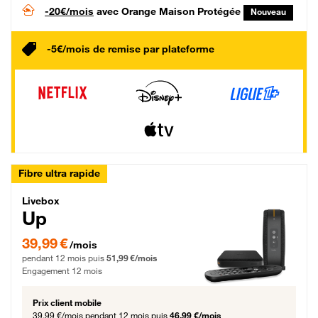
-20€/mois
avec Orange Maison Protégée
Nouveau
-5€/mois de remise par plateforme
Fibre ultra rapide
Livebox Up Fibre
Livebox
Up
39,99 € par mois pendant 12 mois puis 51,99 € par mois, Engagement 12 moi
39,99 €
/mois
pendant 12 mois puis
51,99 €/mois
Engagement 12 mois
Prix client mobile
39,99 €/mois
pendant 12 mois puis
46,99 €/mois