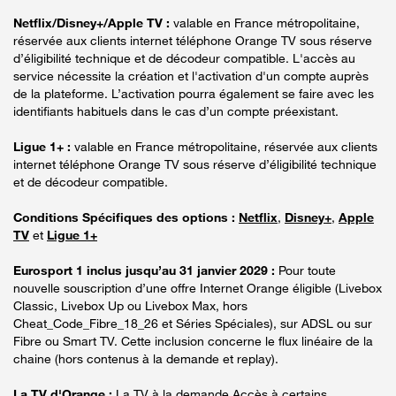
Netflix/Disney+/Apple TV :
valable en France métropolitaine,
réservée aux clients internet téléphone Orange TV sous réserve
d’éligibilité technique et de décodeur compatible. L'accès au
service nécessite la création et l'activation d'un compte auprès
de la plateforme. L’activation pourra également se faire avec les
identifiants habituels dans le cas d’un compte préexistant.
Ligue 1+ :
valable en France métropolitaine, réservée aux clients
internet téléphone Orange TV sous réserve d’éligibilité technique
et de décodeur compatible.
Conditions Spécifiques des options :
Netflix
,
Disney+
,
Apple
TV
et
Ligue 1+
Eurosport 1 inclus jusqu’au 31 janvier 2029 :
Pour toute
nouvelle souscription d’une offre Internet Orange éligible (Livebox
Classic, Livebox Up ou Livebox Max, hors
Cheat_Code_Fibre_18_26 et Séries Spéciales), sur ADSL ou sur
Fibre ou Smart TV. Cette inclusion concerne le flux linéaire de la
chaine (hors contenus à la demande et replay).
La TV d'Orange :
La TV à la demande Accès à certains