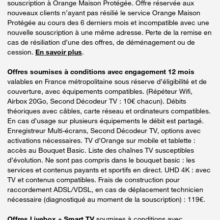
souscription à Orange Maison Protégée. Offre réservée aux
nouveaux clients n’ayant pas résilié le service Orange Maison
Protégée au cours des 6 derniers mois et incompatible avec une
nouvelle souscription à une même adresse. Perte de la remise en
cas de résiliation d’une des offres, de déménagement ou de
cession.
En savoir plus
.
Offres soumises à conditions avec engagement 12 mois
valables en France métropolitaine sous réserve d’éligibilité et de
couverture, avec équipements compatibles. (Répéteur Wifi,
Airbox 20Go, Second Décodeur TV : 10€ chacun). Débits
théoriques avec câbles, carte réseau et ordinateurs compatibles.
En cas d’usage sur plusieurs équipements le débit est partagé.
Enregistreur Multi-écrans, Second Décodeur TV, options avec
activations nécessaires. TV d’Orange sur mobile et tablette :
accès au Bouquet Basic. Liste des chaînes TV susceptibles
d’évolution. Ne sont pas compris dans le bouquet basic : les
services et contenus payants et sportifs en direct. UHD 4K : avec
TV et contenus compatibles. Frais de construction pour
raccordement ADSL/VDSL, en cas de déplacement technicien
nécessaire (diagnostiqué au moment de la souscription) : 119€.
Offres Livebox + Smart TV
soumises à conditions avec