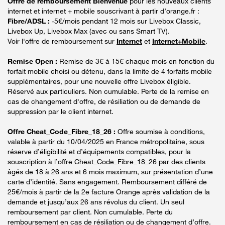
Offre de remboursement Bienvenue
pour les nouveaux clients
internet et internet + mobile souscrivant à partir d’orange.fr :
Fibre/ADSL :
-5€/mois pendant 12 mois sur Livebox Classic,
Livebox Up, Livebox Max (avec ou sans Smart TV).
Voir l'offre de remboursement sur
Internet
et
Internet+Mobile
.
Remise Open :
Remise de 3€ à 15€ chaque mois en fonction du
forfait mobile choisi ou détenu, dans la limite de 4 forfaits mobile
supplémentaires, pour une nouvelle offre Livebox éligible.
Réservé aux particuliers. Non cumulable. Perte de la remise en
cas de changement d'offre, de résiliation ou de demande de
suppression par le client internet.
Offre Cheat_Code_Fibre_18_26 :
Offre soumise à conditions,
valable à partir du 10/04/2025 en France métropolitaine, sous
réserve d’éligibilité et d’équipements compatibles, pour la
souscription à l’offre Cheat_Code_Fibre_18_26 par des clients
âgés de 18 à 26 ans et 6 mois maximum, sur présentation d’une
carte d’identité. Sans engagement. Remboursement différé de
25€/mois à partir de la 2e facture Orange après validation de la
demande et jusqu’aux 26 ans révolus du client. Un seul
remboursement par client. Non cumulable. Perte du
remboursement en cas de résiliation ou de changement d’offre.