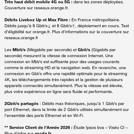
Très haut débit mobile 4G ou 5G :
dans les zones déployées.
Couverture sur reseaux.orange.fr.
Débits Livebox Up et Max Fibre :
En France métropolitaine.
Débits jusqu’à 8 Gbit/s↓ et 8 Gbit/s↑, déploiement en cours. Test
d’éligibilité sur orange.fr. Plus d’informations sur la couverture sur
reseaux.orange.fr
Les
Mbit/s
(Mégabits par seconde) et
Gbit/s
(Gigabits par
seconde) mesurent la vitesse de connexion Internet. Une
connexion en Mbt/s est suffisante pour des usages courants
comme le streaming HD et la navigation web. En revanche, une
connexion en Gbt/s offre une rapidité optimale pour le streaming
4K, les téléchargements très rapides et la gestion de plusieurs
appareils connectés simultanément. Plus la vitesse est élevée,
plus votre expérience en ligne sera fluide et performante.
2Gbit/s partagés
: Débits max théoriques, jusqu’à 1 Gbit/s par
port Ethernet, dans la limite de 2 Gbit/s utilisés simultanément sur
l’ensemble des ports Ethernet et en Wi-Fi.
** Service Client de l'Année 2026 :
Étude Ipsos bva – Viséo CI –
Plus d'infos sur
escda.fr