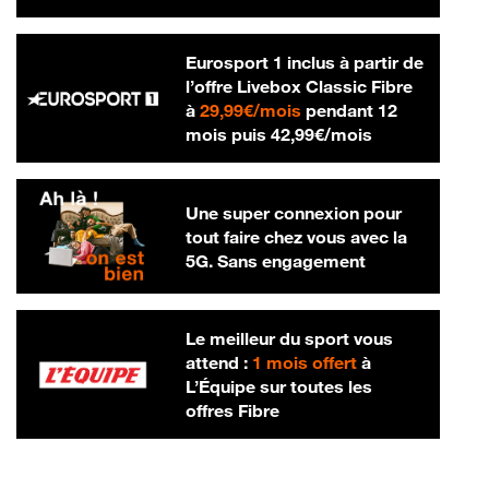
Eurosport 1 inclus à partir de
l’offre Livebox Classic Fibre
29,99 € par mois
à
29,99€/mois
pendant 12
42,99 € par m
mois puis
42,99€/mois
Une super connexion pour
tout faire chez vous avec la
5G. Sans engagement
Le meilleur du sport vous
attend :
1 mois offert
à
L’Équipe sur toutes les
offres Fibre