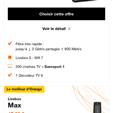
Choisir cette offre
Voir le détail
Fibre très rapide :
jusqu'à ↓ 2 Gbit/s partagés ↑ 800 Mbit/s
Livebox S : Wifi 7
200 chaînes TV +
Eurosport 1
1 Décodeur TV 6
Le meilleur d'Orange
Livebox Max Fibre
Livebox
Max
47,99 € par mois pendant 12 mois puis 57,99 € par mois, Engagement 12 moi