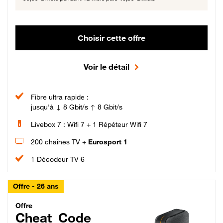
Choisir cette offre
Voir le détail
Fibre ultra rapide :
jusqu'à ↓ 8 Gbit/s ↑ 8 Gbit/s
Livebox 7 : Wifi 7 + 1 Répéteur Wifi 7
200 chaînes TV +
Eurosport 1
1 Décodeur TV 6
Offre - 26 ans
Cheat_Code Fibre_18_26
Offre
Cheat_Code