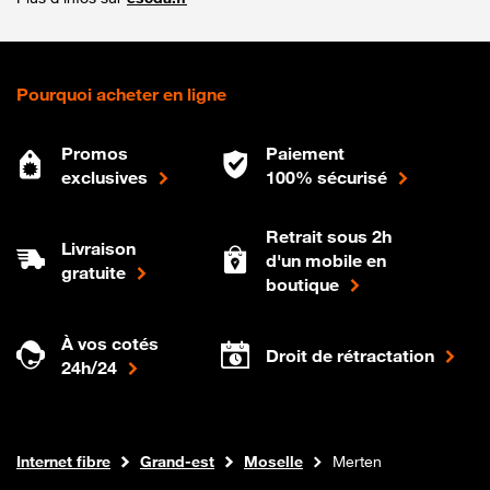
Pourquoi acheter en ligne
Promos
Paiement
exclusives
100% sécurisé
Retrait sous 2h
Livraison
d'un mobile en
gratuite
boutique
À vos cotés
Droit de rétractation
24h/24
Boutique Orange
Internet fibre
Grand-est
Moselle
Merten