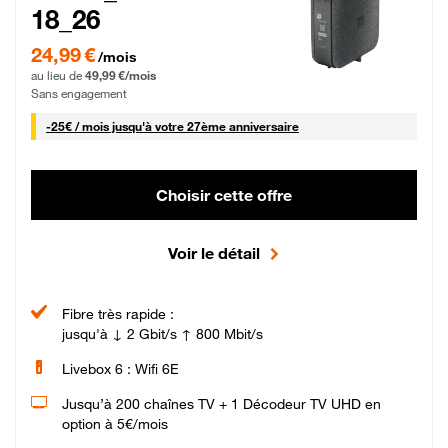
18_26
24,99 € par mois pendant 0 mois puis 49,99 € par mois, Sans engagement
24,99 €
/mois
au lieu de
49,99 €/mois
Sans engagement
25 € par mois
-
25€ / mois
jusqu'à votre 27ème anniversaire
Choisir cette offre
Voir le détail
Fibre très rapide :
jusqu'à ↓ 2 Gbit/s ↑ 800 Mbit/s
Livebox 6 : Wifi 6E
Jusqu’à 200 chaînes TV + 1 Décodeur TV UHD en
option à 5€/mois