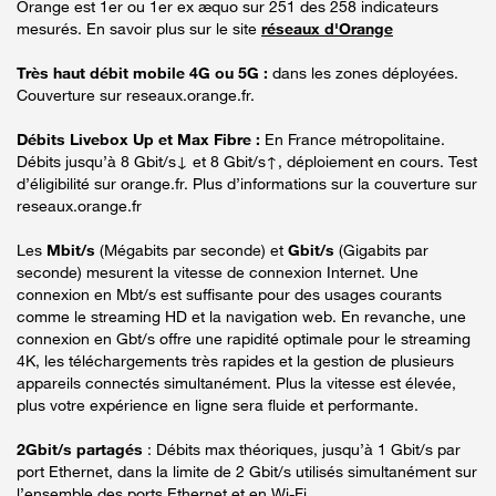
Orange est 1er ou 1er ex æquo sur 251 des 258 indicateurs
mesurés. En savoir plus sur le site
réseaux d'Orange
Très haut débit mobile 4G ou 5G :
dans les zones déployées.
Couverture sur reseaux.orange.fr.
Débits Livebox Up et Max Fibre :
En France métropolitaine.
Débits jusqu’à 8 Gbit/s↓ et 8 Gbit/s↑, déploiement en cours. Test
d’éligibilité sur orange.fr. Plus d’informations sur la couverture sur
reseaux.orange.fr
Les
Mbit/s
(Mégabits par seconde) et
Gbit/s
(Gigabits par
seconde) mesurent la vitesse de connexion Internet. Une
connexion en Mbt/s est suffisante pour des usages courants
comme le streaming HD et la navigation web. En revanche, une
connexion en Gbt/s offre une rapidité optimale pour le streaming
4K, les téléchargements très rapides et la gestion de plusieurs
appareils connectés simultanément. Plus la vitesse est élevée,
plus votre expérience en ligne sera fluide et performante.
2Gbit/s partagés
: Débits max théoriques, jusqu’à 1 Gbit/s par
port Ethernet, dans la limite de 2 Gbit/s utilisés simultanément sur
l’ensemble des ports Ethernet et en Wi-Fi.