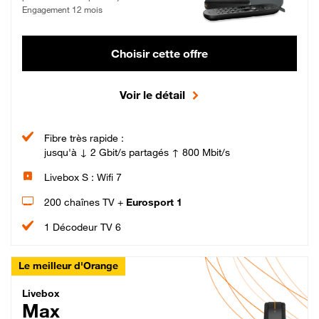
Engagement 12 mois
Choisir cette offre
Voir le détail
Fibre très rapide :
jusqu'à ↓ 2 Gbit/s partagés ↑ 800 Mbit/s
Livebox S : Wifi 7
200 chaînes TV +
Eurosport 1
1 Décodeur TV 6
Le meilleur d'Orange
Livebox Max Fibre
Livebox
Max