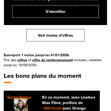
S'identifier
Voir moins d'offres
Eurosport 1 inclus jusqu'au 31/01/2029.
Prix des
offres
et
offre de remboursement
incluses, valables
jusqu’au 19/08/2026.
Les bons plans du moment
En ce moment, avec Livebox
Max Fibre, profitez de
20 € par mois
-
20€/mois
avec Orange