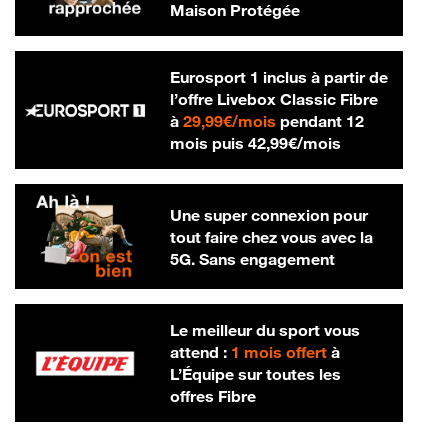
Maison Protégée
Eurosport 1 inclus à partir de
l’offre Livebox Classic Fibre
29,99 € par mois
à
29,99€/mois
pendant 12
42,99 € par m
mois puis
42,99€/mois
Une super connexion pour
tout faire chez vous avec la
5G. Sans engagement
Le meilleur du sport vous
attend :
1 mois offert
à
L’Équipe sur toutes les
offres Fibre