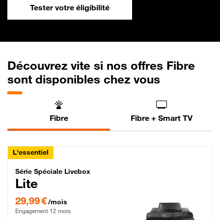
Tester votre éligibilité
Découvrez vite si nos offres Fibre
sont disponibles chez vous
Fibre
Fibre + Smart TV
L'essentiel
Série Spéciale Livebox Lite Fibre
Série Spéciale Livebox
Lite
29,99 € par mois , Engagement 12 mois
29,99 €
/mois
Engagement 12 mois