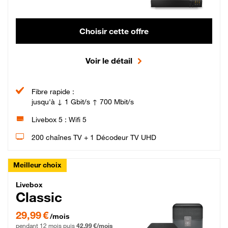
Choisir cette offre
Voir le détail
Fibre rapide :
jusqu'à ↓ 1 Gbit/s ↑ 700 Mbit/s
Livebox 5 : Wifi 5
200 chaînes TV + 1 Décodeur TV UHD
Meilleur choix
Livebox Classic Fibre
Livebox
Classic
29,99 € par mois pendant 12 mois puis 42,99 € par mois, Engagement 12 moi
29,99 €
/mois
pendant 12 mois puis
42,99 €/mois