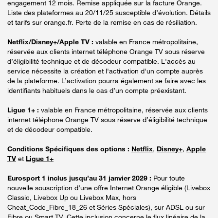
engagement 12 mois. Remise appliquée sur la facture Orange.
Liste des plateformes au 20/11/25 susceptible d’évolution. Détails
et tarifs sur orange.fr. Perte de la remise en cas de résiliation.
Netflix/Disney+/Apple TV :
valable en France métropolitaine,
réservée aux clients internet téléphone Orange TV sous réserve
d’éligibilité technique et de décodeur compatible. L'accès au
service nécessite la création et l'activation d'un compte auprès
de la plateforme. L’activation pourra également se faire avec les
identifiants habituels dans le cas d’un compte préexistant.
Ligue 1+ :
valable en France métropolitaine, réservée aux clients
internet téléphone Orange TV sous réserve d’éligibilité technique
et de décodeur compatible.
Conditions Spécifiques des options :
Netflix
,
Disney+
,
Apple
TV
et
Ligue 1+
Eurosport 1 inclus jusqu’au 31 janvier 2029 :
Pour toute
nouvelle souscription d’une offre Internet Orange éligible (Livebox
Classic, Livebox Up ou Livebox Max, hors
Cheat_Code_Fibre_18_26 et Séries Spéciales), sur ADSL ou sur
Fibre ou Smart TV. Cette inclusion concerne le flux linéaire de la