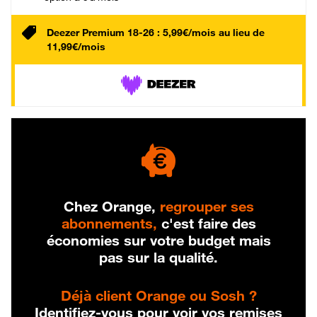
Deezer Premium 18-26 : 5,99€/mois au lieu de
11,99€/mois
Chez Orange,
regrouper ses
abonnements,
c'est faire des
économies sur votre budget mais
pas sur la qualité.
Déjà client Orange ou Sosh ?
Identifiez-vous pour voir vos remises