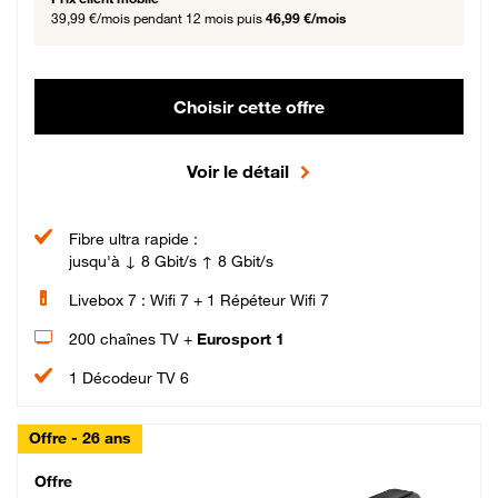
39,99 €/mois
pendant 12 mois puis
46,99 €/mois
Choisir cette offre
Voir le détail
Fibre ultra rapide :
jusqu'à ↓ 8 Gbit/s ↑ 8 Gbit/s
Livebox 7 : Wifi 7 + 1 Répéteur Wifi 7
200 chaînes TV +
Eurosport 1
1 Décodeur TV 6
Offre - 26 ans
Cheat_Code Fibre_18_26
Offre