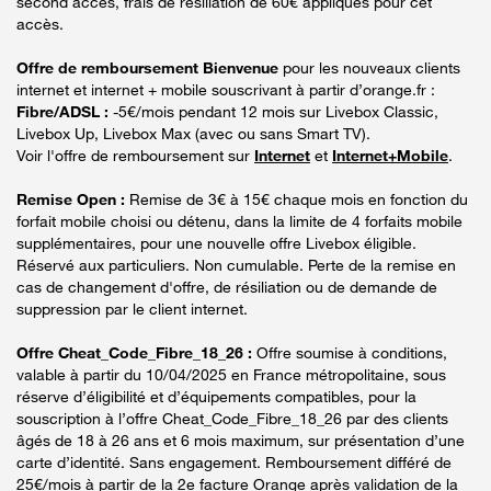
second accès, frais de résiliation de 60€ appliqués pour cet
accès.
Offre de remboursement Bienvenue
pour les nouveaux clients
internet et internet + mobile souscrivant à partir d’orange.fr :
Fibre/ADSL :
-5€/mois pendant 12 mois sur Livebox Classic,
Livebox Up, Livebox Max (avec ou sans Smart TV).
Voir l'offre de remboursement sur
Internet
et
Internet+Mobile
.
Remise Open :
Remise de 3€ à 15€ chaque mois en fonction du
forfait mobile choisi ou détenu, dans la limite de 4 forfaits mobile
supplémentaires, pour une nouvelle offre Livebox éligible.
Réservé aux particuliers. Non cumulable. Perte de la remise en
cas de changement d'offre, de résiliation ou de demande de
suppression par le client internet.
Offre Cheat_Code_Fibre_18_26 :
Offre soumise à conditions,
valable à partir du 10/04/2025 en France métropolitaine, sous
réserve d’éligibilité et d’équipements compatibles, pour la
souscription à l’offre Cheat_Code_Fibre_18_26 par des clients
âgés de 18 à 26 ans et 6 mois maximum, sur présentation d’une
carte d’identité. Sans engagement. Remboursement différé de
25€/mois à partir de la 2e facture Orange après validation de la