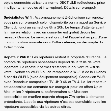
objets connectés utilisant la norme DECT-ULE (détecteurs, prise
intelligente, ampoules et interrupteur). Détails sur orange.fr
Spécialistes Wifi
: Accompagnement téléphonique sur rendez-
vous pris sur orange.fr selon disponibilité ou via appel au Service
Client du lundi au samedi de 8h à 20h. Le temps d’attente avant
la mise en relation avec un conseiller est gratuit depuis les
réseaux Orange. Le service est gratuit et l’appel est au prix d’une
communication normale selon l’offre détenue, ou décompté du
forfait mobile.
Répéteur Wifi 6
: Les répéteurs restent la propriété d’Orange. Le
nombre de répéteurs nécessaires dépend de la taille de votre
logement. Le répéteur permet d’étendre la couverture wifi de
votre Livebox en Wi-Fi 6 ou de remplacer le Wi-Fi 5 de la Livebox
5 par du Wi-Fi 6 (avec équipement compatible). Connexion Wi-Fi
avec Décodeur compatible : TV UHD 4K et TV 4. Le 1er répéteur
est accessible sur demande sur orange.fr pour les offres Up et
Max, et les 2 répéteurs supplémentaires sur Max sont
accessibles de manière séparée chaque 72h après la demande
précédente. L’accès aux répéteurs n’est pas cumulable avec les
répéteurs accessibles via les autres offres.