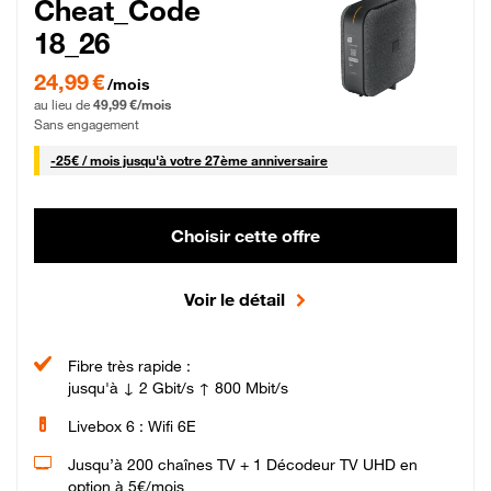
Cheat_Code
18_26
24,99 € par mois pendant 0 mois puis 49,99 € par mois, Sans engagement
24,99 €
/mois
au lieu de
49,99 €/mois
Sans engagement
25 € par mois
-
25€ / mois
jusqu'à votre 27ème anniversaire
Choisir cette offre
Voir le détail
Fibre très rapide :
jusqu'à ↓ 2 Gbit/s ↑ 800 Mbit/s
Livebox 6 : Wifi 6E
Jusqu’à 200 chaînes TV + 1 Décodeur TV UHD en
option à 5€/mois