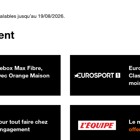
valables jusqu’au 19/08/2026.
ent
ebox Max Fibre,
Euro
 € par mois
ec Orange Maison
Clas
moi
ur tout faire chez
Le m
 engagement
offe