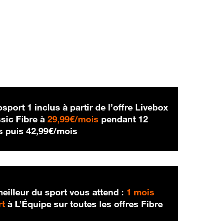
sport 1 inclus à partir de l’offre Livebox
29,99 € par mois
sic Fibre à
29,99€/mois
pendant 12
42,99 € par mois
s puis
42,99€/mois
eilleur du sport vous attend :
1 mois
rt
à L’Équipe sur toutes les offres Fibre