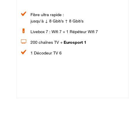
Fibre ultra rapide :
jusqu'à ↓ 8 Gbit/s ↑ 8 Gbit/s
Livebox 7 : Wifi 7 + 1 Répéteur Wifi 7
200 chaînes TV +
Eurosport 1
1 Décodeur TV 6