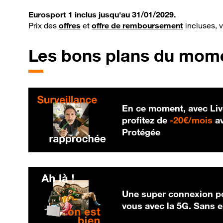
Eurosport 1 inclus jusqu'au 31/01/2029.
Prix des
offres
et
offre de remboursement
incluses, 
Les bons plans du mom
En ce moment, avec Liv
20
profitez de
-
20€/mois
av
Protégée
Une super connexion po
vous avec la 5G. Sans