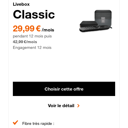
Lite Fibre
Livebox Classic Fibre
Livebox
Classic
29,99 € par mois pendant 12 mois puis 42,99 € par mois, Enga
29,99 €
/mois
pendant 12 mois puis
42,99 €/mois
Engagement 12 mois
Choisir cette offre
Voir le détail
Fibre très rapide :