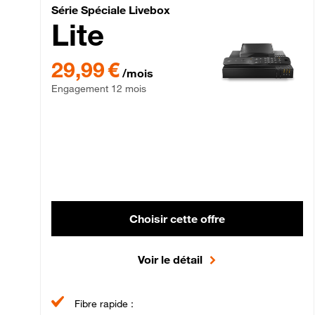
Série Spéciale Livebox 
Série Spéciale Livebox
Lite
29,99 € par mois , Engagement 12 mois
29,99 €
/mois
Engagement 12 mois
Choisir cette offre
Voir le détail
Fibre rapide :