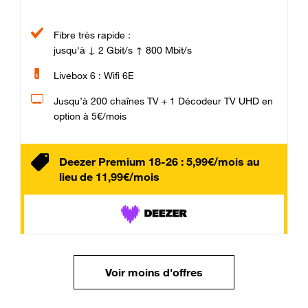
Fibre très rapide :
jusqu'à ↓ 2 Gbit/s ↑ 800 Mbit/s
Livebox 6 : Wifi 6E
Jusqu’à 200 chaînes TV + 1 Décodeur TV UHD en
option à 5€/mois
Deezer Premium 18-26 : 5,99€/mois au
lieu de 11,99€/mois
Voir moins d'offres