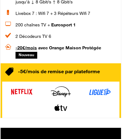
jusqu'à ↓ 8 Gbit/s ↑ 8 Gbit/s
Livebox 7 : Wifi 7 + 3 Répéteurs Wifi 7
200 chaînes TV +
Eurosport 1
2 Décodeurs TV 6
-20€/mois
avec Orange Maison Protégée
Nouveau
-5€/mois de remise par plateforme