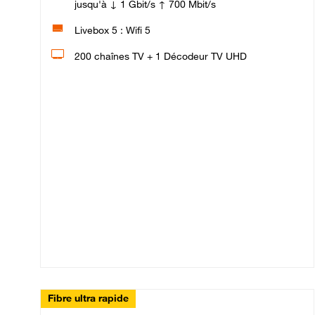
jusqu'à ↓ 1 Gbit/s ↑ 700 Mbit/s
Livebox 5 : Wifi 5
200 chaînes TV + 1 Décodeur TV UHD
Fibre ultra rapide