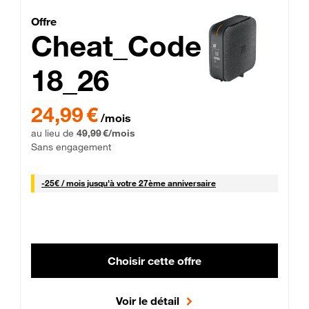
Cheat_Code Fibre_18_26
Offre
Cheat_Code
18_26
 Engagement 12 mois
24,99 € par mois pendant 0 mois puis 49,99 € par mois, Sans 
24,99 €
/mois
au lieu de
49,99 €/mois
Sans engagement
25 € par mois
-
25€ / mois
jusqu'à votre 27ème anniversaire
Choisir cette offre
Voir le détail