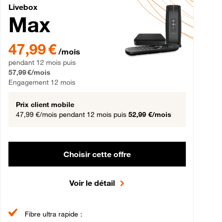
Livebox Max Fibre
Livebox
Max
gement 12 mois
47,99 € par mois pendant 12 mois puis 57,99 € par mois, Engageme
47,99 €
/mois
pendant 12 mois puis
57,99 €/mois
Engagement 12 mois
Prix client mobile
47,99 €/mois
pendant 12 mois puis
52,99 €/mois
Choisir cette offre
Voir le détail
Fibre ultra rapide :