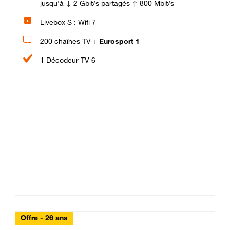
jusqu'à ↓ 2 Gbit/s partagés ↑ 800 Mbit/s
Livebox S : Wifi 7
200 chaînes TV +
Eurosport 1
1 Décodeur TV 6
Offre - 26 ans