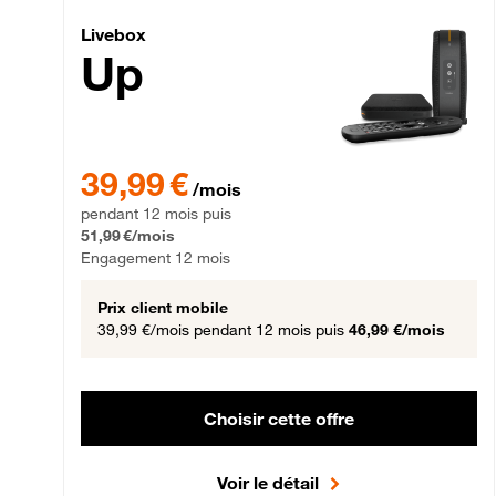
Livebox Up Fibre
Livebox
Up
39,99 € par mois pendant 12 mois puis 51,99 € par mois,
39,99 €
/mois
pendant 12 mois puis
51,99 €/mois
Engagement 12 mois
Prix client mobile
39,99 €/mois
pendant 12 mois puis
46,99 €/mois
Choisir cette offre
Voir le détail