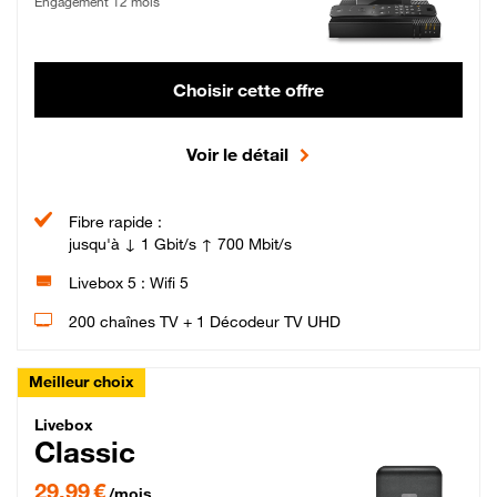
Engagement 12 mois
Choisir cette offre
Voir le détail
Fibre rapide :
jusqu'à ↓ 1 Gbit/s ↑ 700 Mbit/s
Livebox 5 : Wifi 5
200 chaînes TV + 1 Décodeur TV UHD
Meilleur choix
Livebox Classic Fibre
Livebox
Classic
29,99 € par mois pendant 12 mois puis 42,99 € par mois, Engagement 12 moi
29,99 €
/mois