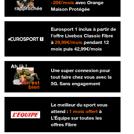
20 € par mois
-
20€/mois
avec Orange
Maison Protégée
Eurosport 1 inclus à partir de
l’offre Livebox Classic Fibre
29,99 € par mois
à
29,99€/mois
pendant 12
42,99 € par m
mois puis
42,99€/mois
Une super connexion pour
tout faire chez vous avec la
5G. Sans engagement
Le meilleur du sport vous
attend :
1 mois offert
à
L’Équipe sur toutes les
offres Fibre