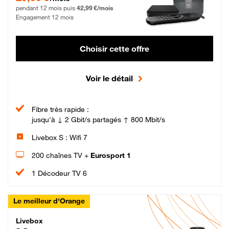
pendant 12 mois puis
42,99 €/mois
Engagement 12 mois
Choisir cette offre
Voir le détail
Fibre très rapide :
jusqu'à ↓ 2 Gbit/s partagés ↑ 800 Mbit/s
Livebox S : Wifi 7
200 chaînes TV +
Eurosport 1
1 Décodeur TV 6
Le meilleur d'Orange
Livebox Max Fibre
Livebox