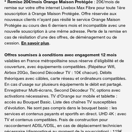
* Remise 20€/mois Orange Maison Protégée
: 20€/mois de
remise sur votre offre internet Livebox Max Fibre pour toute 1ère
souscription à Orange Maison Protégée. Offre réservée aux
nouveaux clients n’ayant pas résilié le service Orange Maison
Protégée au cours des 6 derniers mois et incompatible avec une
nouvelle souscription à une même adresse. Perte de la remise en
cas de résiliation d’une des offres, de déménagement ou de
cession.
En savoir plus
.
Offres soumises à conditions avec engagement 12 mois
valables en France métropolitaine sous réserve d’éligibilité et de
couverture, avec équipements compatibles. (Répéteur Wifi,
Airbox 20Go, Second Décodeur TV : 10€ chacun). Débits
théoriques avec câbles, carte réseau et ordinateurs compatibles.
En cas d’usage sur plusieurs équipements le débit est partagé.
Enregistreur Multi-écrans, Second Décodeur TV, options avec
activations nécessaires. TV d’Orange sur mobile et tablette :
accès au Bouquet Basic. Liste des chaînes TV susceptibles
d’évolution. Ne sont pas compris dans le bouquet basic : les
services et contenus payants et sportifs en direct. UHD 4K : avec
TV et contenus compatibles. Frais de construction pour
raccordement ADSL/VDSL, en cas de déplacement technicien
nécessaire (diagnostiqué au moment de la souscription) : 119€.