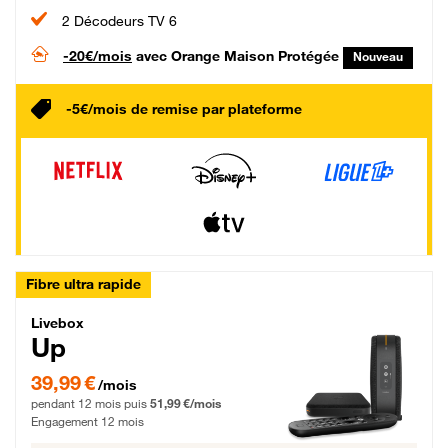
2 Décodeurs TV 6
-20€/mois
avec Orange Maison Protégée
Nouveau
-5€/mois de remise par plateforme
Fibre ultra rapide
Livebox Up Fibre
Livebox
Up
39,99 € par mois pendant 12 mois puis 51,99 € par mois, Engagement 12 moi
39,99 €
/mois
pendant 12 mois puis
51,99 €/mois
Engagement 12 mois