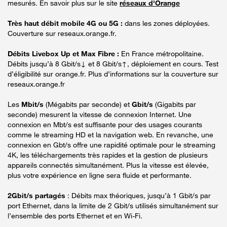
mesurés. En savoir plus sur le site
réseaux d'Orange
Très haut débit mobile 4G ou 5G :
dans les zones déployées.
Couverture sur reseaux.orange.fr.
Débits Livebox Up et Max Fibre :
En France métropolitaine.
Débits jusqu’à 8 Gbit/s↓ et 8 Gbit/s↑, déploiement en cours. Test
d’éligibilité sur orange.fr. Plus d’informations sur la couverture sur
reseaux.orange.fr
Les
Mbit/s
(Mégabits par seconde) et
Gbit/s
(Gigabits par
seconde) mesurent la vitesse de connexion Internet. Une
connexion en Mbt/s est suffisante pour des usages courants
comme le streaming HD et la navigation web. En revanche, une
connexion en Gbt/s offre une rapidité optimale pour le streaming
4K, les téléchargements très rapides et la gestion de plusieurs
appareils connectés simultanément. Plus la vitesse est élevée,
plus votre expérience en ligne sera fluide et performante.
2Gbit/s partagés
: Débits max théoriques, jusqu’à 1 Gbit/s par
port Ethernet, dans la limite de 2 Gbit/s utilisés simultanément sur
l’ensemble des ports Ethernet et en Wi-Fi.