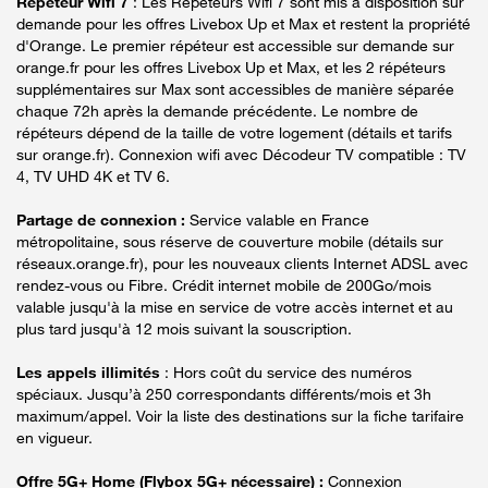
Répéteur Wifi 7
: Les Répéteurs Wifi 7 sont mis à disposition sur
demande pour les offres Livebox Up et Max et restent la propriété
d'Orange. Le premier répéteur est accessible sur demande sur
orange.fr pour les offres Livebox Up et Max, et les 2 répéteurs
supplémentaires sur Max sont accessibles de manière séparée
chaque 72h après la demande précédente. Le nombre de
répéteurs dépend de la taille de votre logement (détails et tarifs
sur orange.fr). Connexion wifi avec Décodeur TV compatible : TV
4, TV UHD 4K et TV 6.
Partage de connexion :
Service valable en France
métropolitaine, sous réserve de couverture mobile (détails sur
réseaux.orange.fr), pour les nouveaux clients Internet ADSL avec
rendez-vous ou Fibre. Crédit internet mobile de 200Go/mois
valable jusqu'à la mise en service de votre accès internet et au
plus tard jusqu'à 12 mois suivant la souscription.
Les appels illimités
: Hors coût du service des numéros
spéciaux. Jusqu’à 250 correspondants différents/mois et 3h
maximum/appel. Voir la liste des destinations sur la fiche tarifaire
en vigueur.
Offre 5G+ Home (Flybox 5G+ nécessaire) :
Connexion