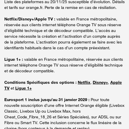
Liste des plateformes au 20/11/25 susceptible d’évolution. Détails
et tarifs sur orange.fr. Perte de la remise en cas de résiliation.
Netflix/Disney+/Apple TV :
valable en France métropolitaine,
réservée aux clients internet téléphone Orange TV sous réserve
d’éligibilité technique et de décodeur compatible. L'accès au
service nécessite la création et l'activation d'un compte auprès
de la plateforme. L’activation pourra également se faire avec les
identifiants habituels dans le cas d’un compte préexistant.
Ligue 1+ :
valable en France métropolitaine, réservée aux clients
internet téléphone Orange TV sous réserve d’éligibilité technique
et de décodeur compatible.
Conditions Spécifiques des options :
Netflix
,
Disney+
,
Apple
TV
et
Ligue 1+
Eurosport 1 inclus jusqu’au 31 janvier 2029 :
Pour toute
nouvelle souscription d’une offre Internet Orange éligible (Livebox
Classic, Livebox Up ou Livebox Max, hors
Cheat_Code_Fibre_18_26 et Séries Spéciales), sur ADSL ou sur
Fibre ou Smart TV. Cette inclusion concerne le flux linéaire de la
chaine (hors contenus à la demande et replay).