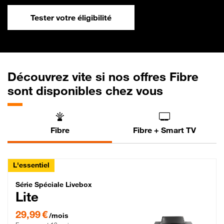
Tester votre éligibilité
Découvrez vite si nos offres Fibre
sont disponibles chez vous
Fibre
Fibre + Smart TV
L'essentiel
Série Spéciale Livebox Lite Fibre
Série Spéciale Livebox
Lite
29,99 € par mois , Engagement 12 mois
29,99 €
/mois