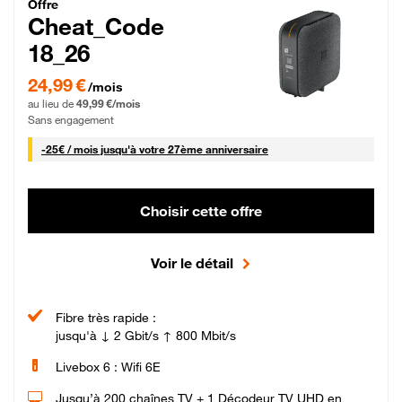
Cheat_Code Fibre_18_26
Offre
Cheat_Code
18_26
24,99 € par mois pendant 0 mois puis 49,99 € par mois, Sans engagement
24,99 €
/mois
au lieu de
49,99 €/mois
Sans engagement
25 € par mois
-
25€ / mois
jusqu'à votre 27ème anniversaire
Choisir cette offre
Voir le détail
Fibre très rapide :
jusqu'à ↓ 2 Gbit/s ↑ 800 Mbit/s
Livebox 6 : Wifi 6E
Jusqu’à 200 chaînes TV + 1 Décodeur TV UHD en