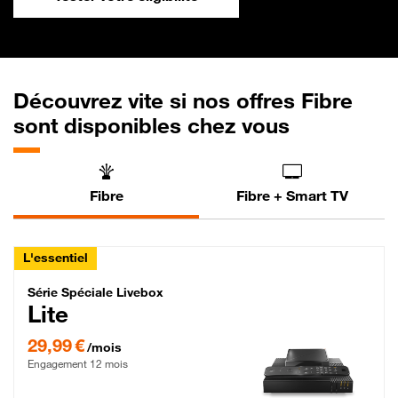
Découvrez vite si nos offres Fibre
sont disponibles chez vous
Fibre
Fibre + Smart TV
L'essentiel
Série Spéciale Livebox Lite Fibre
Série Spéciale Livebox
Lite
29,99 € par mois , Engagement 12 mois
29,99 €
/mois
Engagement 12 mois