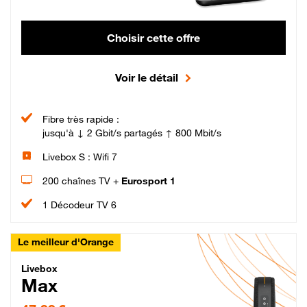
Choisir cette offre
Voir le détail
Fibre très rapide :
jusqu'à ↓ 2 Gbit/s partagés ↑ 800 Mbit/s
Livebox S : Wifi 7
200 chaînes TV +
Eurosport 1
1 Décodeur TV 6
Le meilleur d'Orange
Livebox Max Fibre
Livebox
Max
47,99 € par mois pendant 12 mois puis 57,99 € par mois, Engagement 12 moi