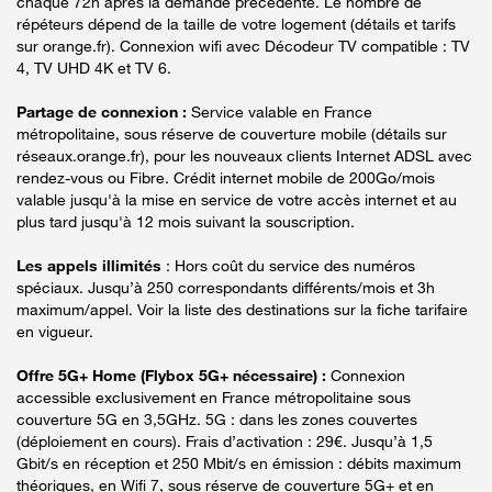
chaque 72h après la demande précédente. Le nombre de
répéteurs dépend de la taille de votre logement (détails et tarifs
sur orange.fr). Connexion wifi avec Décodeur TV compatible : TV
4, TV UHD 4K et TV 6.
Partage de connexion :
Service valable en France
métropolitaine, sous réserve de couverture mobile (détails sur
réseaux.orange.fr), pour les nouveaux clients Internet ADSL avec
rendez-vous ou Fibre. Crédit internet mobile de 200Go/mois
valable jusqu'à la mise en service de votre accès internet et au
plus tard jusqu'à 12 mois suivant la souscription.
Les appels illimités
: Hors coût du service des numéros
spéciaux. Jusqu’à 250 correspondants différents/mois et 3h
maximum/appel. Voir la liste des destinations sur la fiche tarifaire
en vigueur.
Offre 5G+ Home (Flybox 5G+ nécessaire) :
Connexion
accessible exclusivement en France métropolitaine sous
couverture 5G en 3,5GHz. 5G : dans les zones couvertes
(déploiement en cours). Frais d’activation : 29€. Jusqu’à 1,5
Gbit/s en réception et 250 Mbit/s en émission : débits maximum
théoriques, en Wifi 7, sous réserve de couverture 5G+ et en