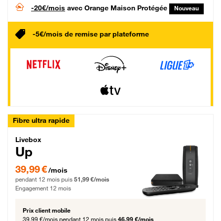
-20€/mois
avec Orange Maison Protégée
Nouveau
-5€/mois de remise par plateforme
Fibre ultra rapide
Livebox Up Fibre
Livebox
Up
39,99 € par mois pendant 12 mois puis 51,99 € par mois, Engagement 12 moi
39,99 €
/mois
pendant 12 mois puis
51,99 €/mois
Engagement 12 mois
Prix client mobile
39,99 €/mois
pendant 12 mois puis
46,99 €/mois