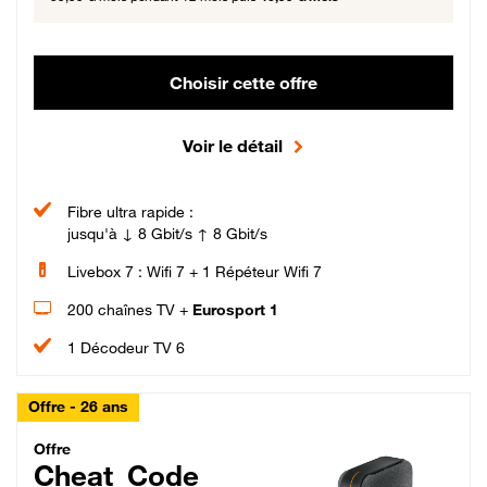
Choisir cette offre
Voir le détail
Fibre ultra rapide :
jusqu'à ↓ 8 Gbit/s ↑ 8 Gbit/s
Livebox 7 : Wifi 7 + 1 Répéteur Wifi 7
200 chaînes TV +
Eurosport 1
1 Décodeur TV 6
Offre - 26 ans
Cheat_Code Fibre_18_26
Offre
Cheat_Code