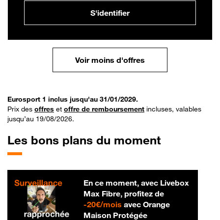
S'identifier
Voir moins d'offres
Eurosport 1 inclus jusqu'au 31/01/2029.
Prix des
offres
et
offre de remboursement
incluses, valables
jusqu’au 19/08/2026.
Les bons plans du moment
En ce moment, avec Livebox
Max Fibre, profitez de
20 € par mois
-
20€/mois
avec Orange
Maison Protégée