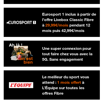
Eurosport 1 inclus à partir de
l’offre Livebox Classic Fibre
29,99 € par mois
à
29,99€/mois
pendant 12
42,99 € par m
mois puis
42,99€/mois
Une super connexion pour
tout faire chez vous avec la
5G. Sans engagement
Le meilleur du sport vous
attend :
1 mois offert
à
L’Équipe sur toutes les
offres Fibre