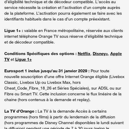
d’éligibilité technique et de décodeur compatible. L'accès au
service nécessite la création et l'activation d'un compte auprès
de la plateforme. L’activation pourra également se faire avec les
identifiants habituels dans le cas d’un compte préexistant.
Ligue 1+ :
valable en France métropolitaine, réservée aux clients
internet téléphone Orange TV sous réserve d’éligibilité technique
et de décodeur compatible.
Conditions Spécifiques des options :
Netflix
,
Disney+
,
Apple
TV
et
Ligue 1+
Eurosport 1 inclus jusqu’au 31 janvier 2029 :
Pour toute
nouvelle souscription d’une offre Internet Orange éligible (Livebox
Classic, Livebox Up ou Livebox Max, hors
Cheat_Code_Fibre_18_26 et Séries Spéciales), sur ADSL ou sur
Fibre ou Smart TV. Cette inclusion concerne le flux linéaire de la
chaine (hors contenus à la demande et replay).
La TV d'Orange :
La TV à la demande Accès à certains
programmes (hors films) à partir du lendemain de la diffusion
(hors programmes de Disney Channel disponibles le lundi suivant
la diffusion) pendant une période de 7 à 30 jours (selon le