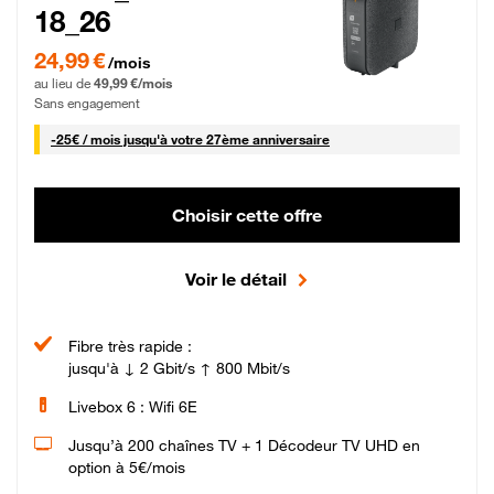
18_26
24,99 € par mois pendant 0 mois puis 49,99 € par mois, Sans engagement
24,99 €
/mois
au lieu de
49,99 €/mois
Sans engagement
25 € par mois
-
25€ / mois
jusqu'à votre 27ème anniversaire
Choisir cette offre
Voir le détail
Fibre très rapide :
jusqu'à ↓ 2 Gbit/s ↑ 800 Mbit/s
Livebox 6 : Wifi 6E
Jusqu’à 200 chaînes TV + 1 Décodeur TV UHD en
option à 5€/mois