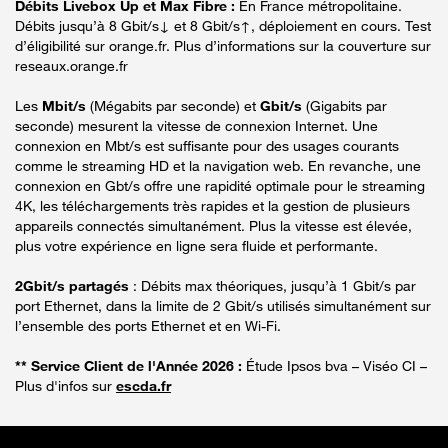
Débits Livebox Up et Max Fibre :
En France métropolitaine.
Débits jusqu’à 8 Gbit/s↓ et 8 Gbit/s↑, déploiement en cours. Test
d’éligibilité sur orange.fr. Plus d’informations sur la couverture sur
reseaux.orange.fr
Les
Mbit/s
(Mégabits par seconde) et
Gbit/s
(Gigabits par
seconde) mesurent la vitesse de connexion Internet. Une
connexion en Mbt/s est suffisante pour des usages courants
comme le streaming HD et la navigation web. En revanche, une
connexion en Gbt/s offre une rapidité optimale pour le streaming
4K, les téléchargements très rapides et la gestion de plusieurs
appareils connectés simultanément. Plus la vitesse est élevée,
plus votre expérience en ligne sera fluide et performante.
2Gbit/s partagés
: Débits max théoriques, jusqu’à 1 Gbit/s par
port Ethernet, dans la limite de 2 Gbit/s utilisés simultanément sur
l’ensemble des ports Ethernet et en Wi-Fi.
** Service Client de l'Année 2026 :
Étude Ipsos bva – Viséo CI –
Plus d'infos sur
escda.fr