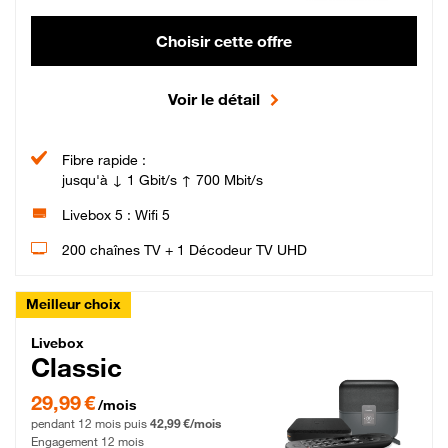
Choisir cette offre
Voir le détail
Fibre rapide :
jusqu'à ↓ 1 Gbit/s ↑ 700 Mbit/s
Livebox 5 : Wifi 5
200 chaînes TV + 1 Décodeur TV UHD
Meilleur choix
Livebox Classic Fibre
Livebox
Classic
29,99 € par mois pendant 12 mois puis 42,99 € par mois, Engagement 12 moi
29,99 €
/mois
pendant 12 mois puis
42,99 €/mois
Engagement 12 mois