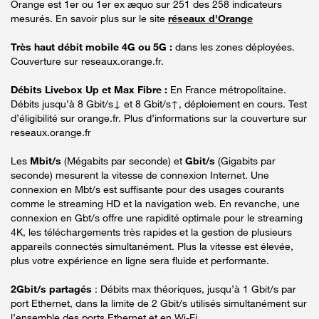
Orange est 1er ou 1er ex æquo sur 251 des 258 indicateurs
mesurés. En savoir plus sur le site
réseaux d'Orange
Très haut débit mobile 4G ou 5G :
dans les zones déployées.
Couverture sur reseaux.orange.fr.
Débits Livebox Up et Max Fibre :
En France métropolitaine.
Débits jusqu’à 8 Gbit/s↓ et 8 Gbit/s↑, déploiement en cours. Test
d’éligibilité sur orange.fr. Plus d’informations sur la couverture sur
reseaux.orange.fr
Les
Mbit/s
(Mégabits par seconde) et
Gbit/s
(Gigabits par
seconde) mesurent la vitesse de connexion Internet. Une
connexion en Mbt/s est suffisante pour des usages courants
comme le streaming HD et la navigation web. En revanche, une
connexion en Gbt/s offre une rapidité optimale pour le streaming
4K, les téléchargements très rapides et la gestion de plusieurs
appareils connectés simultanément. Plus la vitesse est élevée,
plus votre expérience en ligne sera fluide et performante.
2Gbit/s partagés
: Débits max théoriques, jusqu’à 1 Gbit/s par
port Ethernet, dans la limite de 2 Gbit/s utilisés simultanément sur
l’ensemble des ports Ethernet et en Wi-Fi.