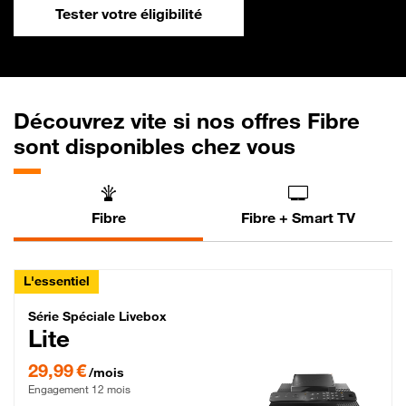
Tester votre éligibilité
Découvrez vite si nos offres Fibre
sont disponibles chez vous
Fibre
Fibre + Smart TV
L'essentiel
Série Spéciale Livebox Lite Fibre
Série Spéciale Livebox
Lite
29,99 € par mois , Engagement 12 mois
29,99 €
/mois
Engagement 12 mois