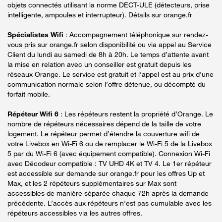
objets connectés utilisant la norme DECT-ULE (détecteurs, prise
intelligente, ampoules et interrupteur). Détails sur orange.fr
Spécialistes Wifi
: Accompagnement téléphonique sur rendez-
vous pris sur orange.fr selon disponibilité ou via appel au Service
Client du lundi au samedi de 8h à 20h. Le temps d’attente avant
la mise en relation avec un conseiller est gratuit depuis les
réseaux Orange. Le service est gratuit et l’appel est au prix d’une
communication normale selon l’offre détenue, ou décompté du
forfait mobile.
Répéteur Wifi 6
: Les répéteurs restent la propriété d’Orange. Le
nombre de répéteurs nécessaires dépend de la taille de votre
logement. Le répéteur permet d’étendre la couverture wifi de
votre Livebox en Wi-Fi 6 ou de remplacer le Wi-Fi 5 de la Livebox
5 par du Wi-Fi 6 (avec équipement compatible). Connexion Wi-Fi
avec Décodeur compatible : TV UHD 4K et TV 4. Le 1er répéteur
est accessible sur demande sur orange.fr pour les offres Up et
Max, et les 2 répéteurs supplémentaires sur Max sont
accessibles de manière séparée chaque 72h après la demande
précédente. L’accès aux répéteurs n’est pas cumulable avec les
répéteurs accessibles via les autres offres.