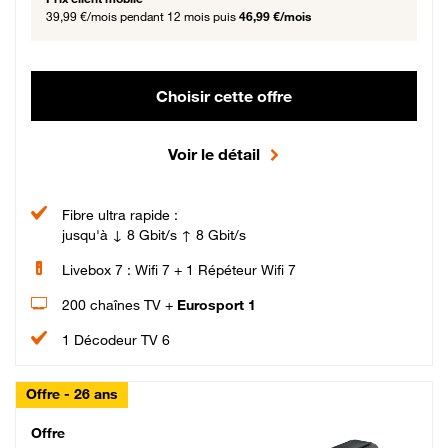
39,99 €/mois
pendant 12 mois puis
46,99 €/mois
Choisir cette offre
Voir le détail
Fibre ultra rapide :
jusqu'à ↓ 8 Gbit/s ↑ 8 Gbit/s
Livebox 7 : Wifi 7 + 1 Répéteur Wifi 7
200 chaînes TV +
Eurosport 1
1 Décodeur TV 6
Offre - 26 ans
Cheat_Code Fibre_18_26
Offre