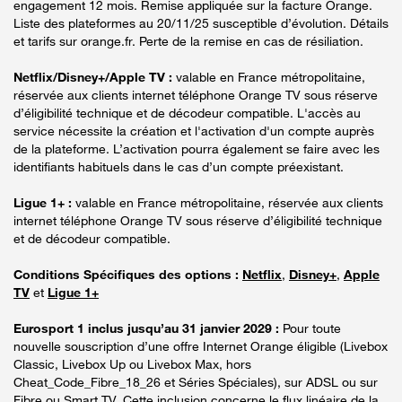
engagement 12 mois. Remise appliquée sur la facture Orange.
Liste des plateformes au 20/11/25 susceptible d’évolution. Détails
et tarifs sur orange.fr. Perte de la remise en cas de résiliation.
Netflix/Disney+/Apple TV :
valable en France métropolitaine,
réservée aux clients internet téléphone Orange TV sous réserve
d’éligibilité technique et de décodeur compatible. L'accès au
service nécessite la création et l'activation d'un compte auprès
de la plateforme. L’activation pourra également se faire avec les
identifiants habituels dans le cas d’un compte préexistant.
Ligue 1+ :
valable en France métropolitaine, réservée aux clients
internet téléphone Orange TV sous réserve d’éligibilité technique
et de décodeur compatible.
Conditions Spécifiques des options :
Netflix
,
Disney+
,
Apple
TV
et
Ligue 1+
Eurosport 1 inclus jusqu’au 31 janvier 2029 :
Pour toute
nouvelle souscription d’une offre Internet Orange éligible (Livebox
Classic, Livebox Up ou Livebox Max, hors
Cheat_Code_Fibre_18_26 et Séries Spéciales), sur ADSL ou sur
Fibre ou Smart TV. Cette inclusion concerne le flux linéaire de la