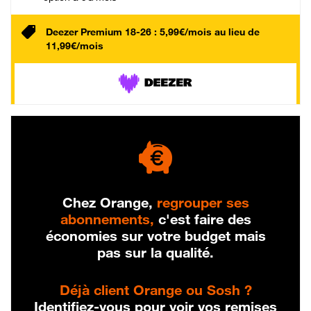
Deezer Premium 18-26 : 5,99€/mois au lieu de
11,99€/mois
Chez Orange,
regrouper ses
abonnements,
c'est faire des
économies sur votre budget mais
pas sur la qualité.
Déjà client Orange ou Sosh ?
Identifiez-vous pour voir vos remises