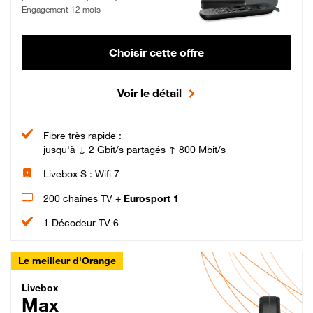
Engagement 12 mois
Choisir cette offre
Voir le détail
Fibre très rapide :
jusqu'à ↓ 2 Gbit/s partagés ↑ 800 Mbit/s
Livebox S : Wifi 7
200 chaînes TV +
Eurosport 1
1 Décodeur TV 6
Le meilleur d'Orange
Livebox Max Fibre
Livebox
Max