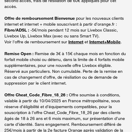
second accès, frais de résiliation de 60€ appliqués pour cet
accès.
Offre de remboursement Bienvenue
pour les nouveaux clients
internet et internet + mobile souscrivant à partir d’orange.fr :
Fibre/ADSL :
-5€/mois pendant 12 mois sur Livebox Classic,
Livebox Up, Livebox Max (avec ou sans Smart TV).
Voir l'offre de remboursement sur
Internet
et
Internet+Mobile
.
Remise Open :
Remise de 3€ à 15€ chaque mois en fonction du
forfait mobile choisi ou détenu, dans la limite de 4 forfaits mobile
supplémentaires, pour une nouvelle offre Livebox éligible.
Réservé aux particuliers. Non cumulable. Perte de la remise en
cas de changement d'offre, de résiliation ou de demande de
suppression par le client internet.
Offre Cheat_Code_Fibre_18_26 :
Offre soumise à conditions,
valable à partir du 10/04/2025 en France métropolitaine, sous
réserve d’éligibilité et d’équipements compatibles, pour la
souscription à l’offre Cheat_Code_Fibre_18_26 par des clients
âgés de 18 à 26 ans et 6 mois maximum, sur présentation d’une
carte d’identité. Sans engagement. Remboursement différé de
25€/mois à partir de la 2e facture Orange après validation de la