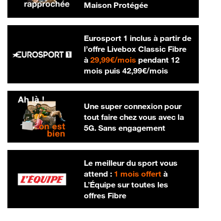
Maison Protégée
Eurosport 1 inclus à partir de
l’offre Livebox Classic Fibre
29,99 € par mois
à
29,99€/mois
pendant 12
42,99 € par m
mois puis
42,99€/mois
Une super connexion pour
tout faire chez vous avec la
5G. Sans engagement
Le meilleur du sport vous
attend :
1 mois offert
à
L’Équipe sur toutes les
offres Fibre