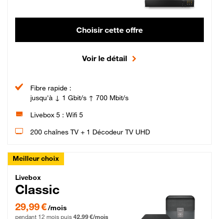
Choisir cette offre
Voir le détail
Fibre rapide :
jusqu'à ↓ 1 Gbit/s ↑ 700 Mbit/s
Livebox 5 : Wifi 5
200 chaînes TV + 1 Décodeur TV UHD
Meilleur choix
Livebox Classic Fibre
Livebox
Classic
29,99 € par mois pendant 12 mois puis 42,99 € par mois, Engagement 12 moi
29,99 €
/mois
pendant 12 mois puis
42,99 €/mois