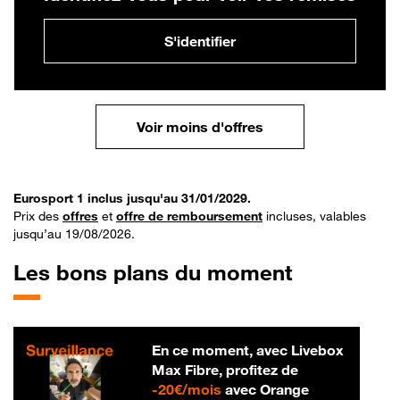
S'identifier
Voir moins d'offres
Eurosport 1 inclus jusqu'au 31/01/2029.
Prix des
offres
et
offre de remboursement
incluses, valables
jusqu’au 19/08/2026.
Les bons plans du moment
En ce moment, avec Livebox
Max Fibre, profitez de
20 € par mois
-
20€/mois
avec Orange