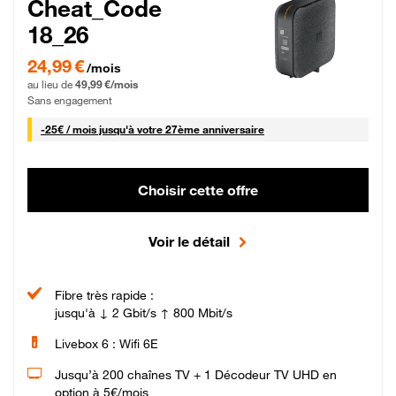
Cheat_Code
18_26
24,99 € par mois pendant 0 mois puis 49,99 € par mois, Sans engagement
24,99 €
/mois
au lieu de
49,99 €/mois
Sans engagement
25 € par mois
-
25€ / mois
jusqu'à votre 27ème anniversaire
Choisir cette offre
Voir le détail
Fibre très rapide :
jusqu'à ↓ 2 Gbit/s ↑ 800 Mbit/s
Livebox 6 : Wifi 6E
Jusqu’à 200 chaînes TV + 1 Décodeur TV UHD en
option à 5€/mois