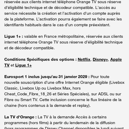
réservée aux clients internet téléphone Orange TV sous réserve
d’éligibilité technique et de décodeur compatible. L'accès au
service nécessite la création et l'activation d'un compte auprès
de la plateforme. L’activation pourra également se faire avec les
identifiants habituels dans le cas d’un compte préexistant.
Ligue 1+ :
valable en France métropolitaine, réservée aux clients
internet téléphone Orange TV sous réserve d’éligibilité technique
et de décodeur compatible.
Conditions Spécifiques des options :
Netflix
,
Disney+
,
Apple
TV
et
Ligue 1+
Eurosport 1 inclus jusqu’au 31 janvier 2029 :
Pour toute
nouvelle souscription d’une offre Internet Orange éligible (Livebox
Classic, Livebox Up ou Livebox Max, hors
Cheat_Code_Fibre_18_26 et Séries Spéciales), sur ADSL ou sur
Fibre ou Smart TV. Cette inclusion concerne le flux linéaire de la
chaine (hors contenus à la demande et replay).
La TV d'Orange :
La TV à la demande Accès à certains
programmes (hors films) à partir du lendemain de la diffusion
(hors programmes de Disney Channel disponibles le lundi suivant