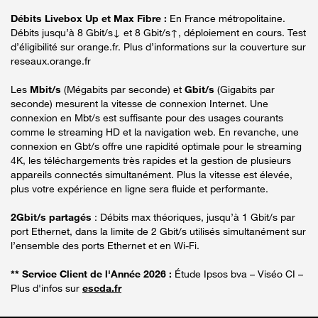
Débits Livebox Up et Max Fibre :
En France métropolitaine.
Débits jusqu’à 8 Gbit/s↓ et 8 Gbit/s↑, déploiement en cours. Test
d’éligibilité sur orange.fr. Plus d’informations sur la couverture sur
reseaux.orange.fr
Les
Mbit/s
(Mégabits par seconde) et
Gbit/s
(Gigabits par
seconde) mesurent la vitesse de connexion Internet. Une
connexion en Mbt/s est suffisante pour des usages courants
comme le streaming HD et la navigation web. En revanche, une
connexion en Gbt/s offre une rapidité optimale pour le streaming
4K, les téléchargements très rapides et la gestion de plusieurs
appareils connectés simultanément. Plus la vitesse est élevée,
plus votre expérience en ligne sera fluide et performante.
2Gbit/s partagés
: Débits max théoriques, jusqu’à 1 Gbit/s par
port Ethernet, dans la limite de 2 Gbit/s utilisés simultanément sur
l’ensemble des ports Ethernet et en Wi-Fi.
** Service Client de l'Année 2026 :
Étude Ipsos bva – Viséo CI –
Plus d'infos sur
escda.fr