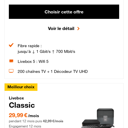
Choisir cette offre
Voir le détail
Fibre rapide :
jusqu'à ↓ 1 Gbit/s ↑ 700 Mbit/s
Livebox 5 : Wifi 5
200 chaînes TV + 1 Décodeur TV UHD
Meilleur choix
Livebox Classic Fibre
Livebox
Classic
29,99 € par mois pendant 12 mois puis 42,99 € par mois, Engagement 12 moi
29,99 €
/mois
pendant 12 mois puis
42,99 €/mois
Engagement 12 mois