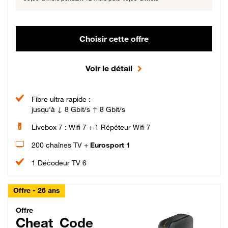
Choisir cette offre
Voir le détail
Fibre ultra rapide :
jusqu'à ↓ 8 Gbit/s ↑ 8 Gbit/s
Livebox 7 : Wifi 7 + 1 Répéteur Wifi 7
200 chaînes TV +
Eurosport 1
1 Décodeur TV 6
Offre - 26 ans
Cheat_Code Fibre_18_26
Offre
Cheat_Code