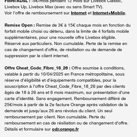
Fibre/ADSL :
-5€/mois pendant 12 mois sur Livebox Classic,
Livebox Up, Livebox Max (avec ou sans Smart TV).
Voir l'offre de remboursement sur
Internet
et
Internet+Mobile
.
Remise Open :
Remise de 3€ à 15€ chaque mois en fonction du
forfait mobile choisi ou détenu, dans la limite de 4 forfaits mobile
supplémentaires, pour une nouvelle offre Livebox éligible.
Réservé aux particuliers. Non cumulable. Perte de la remise en
cas de changement d'offre, de résiliation ou de demande de
suppression par le client internet.
Offre Cheat_Code_Fibre_18_26 :
Offre soumise à conditions,
valable à partir du 10/04/2025 en France métropolitaine, sous
réserve d’éligibilité et d’équipements compatibles, pour la
souscription à l’offre Cheat_Code_Fibre_18_26 par des clients
âgés de 18 à 26 ans et 6 mois maximum, sur présentation d’une
carte d’identité. Sans engagement. Remboursement différé de
25€/mois à partir de la 2e facture Orange après validation de la
demande et jusqu’aux 26 ans révolus du client. Un seul
remboursement par client. Non cumulable. Perte du
remboursement en cas de résiliation ou de changement d’offre.
Détails et formulaire sur
odr.orange.fr