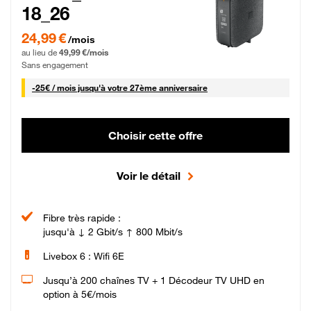
18_26
24,99 € par mois pendant 0 mois puis 49,99 € par mois, Sans engagement
24,99 €
/mois
au lieu de
49,99 €/mois
Sans engagement
25 € par mois
-
25€ / mois
jusqu'à votre 27ème anniversaire
Choisir cette offre
Voir le détail
Fibre très rapide :
jusqu'à ↓ 2 Gbit/s ↑ 800 Mbit/s
Livebox 6 : Wifi 6E
Jusqu’à 200 chaînes TV + 1 Décodeur TV UHD en
option à 5€/mois