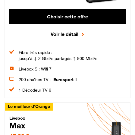
Choisir cette offre
Voir le détail
Fibre très rapide :
jusqu'à ↓ 2 Gbit/s partagés ↑ 800 Mbit/s
Livebox S : Wifi 7
200 chaînes TV +
Eurosport 1
1 Décodeur TV 6
Le meilleur d'Orange
Livebox Max Fibre
Livebox
Max
47,99 € par mois pendant 12 mois puis 57,99 € par mois, Engagement 12 moi