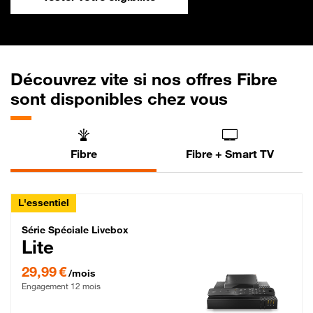
Découvrez vite si nos offres Fibre
sont disponibles chez vous
Fibre
Fibre + Smart TV
L'essentiel
Série Spéciale Livebox Lite Fibre
Série Spéciale Livebox
Lite
29,99 € par mois , Engagement 12 mois
29,99 €
/mois
Engagement 12 mois