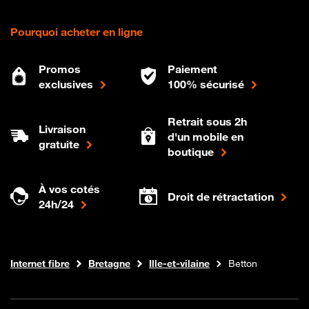
Pourquoi acheter en ligne
Promos
Paiement
exclusives
100% sécurisé
Retrait sous 2h
Livraison
d'un mobile en
gratuite
boutique
À vos cotés
Droit de rétractation
24h/24
Boutique Orange
Internet fibre
Bretagne
Ille-et-vilaine
Betton