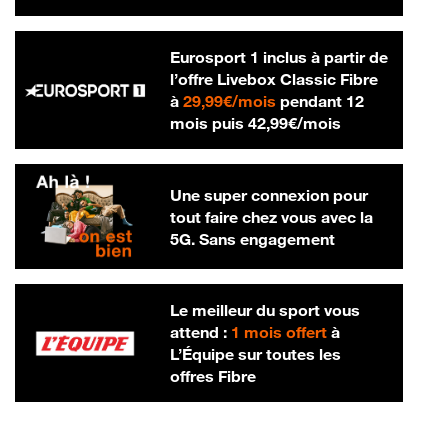
Eurosport 1 inclus à partir de
l’offre Livebox Classic Fibre
29,99 € par mois
à
29,99€/mois
pendant 12
42,99 € par m
mois puis
42,99€/mois
Une super connexion pour
tout faire chez vous avec la
5G. Sans engagement
Le meilleur du sport vous
attend :
1 mois offert
à
L’Équipe sur toutes les
offres Fibre