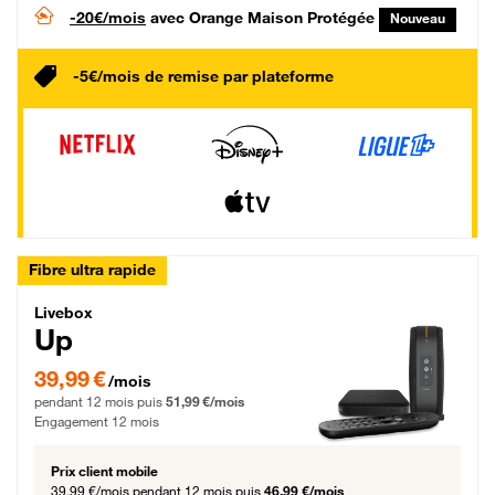
-20€/mois
avec Orange Maison Protégée
Nouveau
-5€/mois de remise par plateforme
Fibre ultra rapide
Livebox Up Fibre
Livebox
Up
39,99 € par mois pendant 12 mois puis 51,99 € par mois, Engagement 12 moi
39,99 €
/mois
pendant 12 mois puis
51,99 €/mois
Engagement 12 mois
Prix client mobile
39,99 €/mois
pendant 12 mois puis
46,99 €/mois