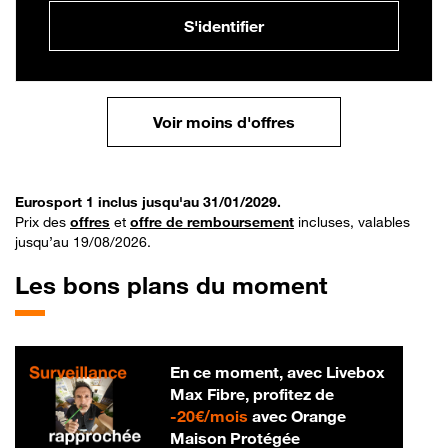
S'identifier
Voir moins d'offres
Eurosport 1 inclus jusqu'au 31/01/2029.
Prix des
offres
et
offre de remboursement
incluses, valables
jusqu’au 19/08/2026.
Les bons plans du moment
En ce moment, avec Livebox
Max Fibre, profitez de
20 € par mois
-
20€/mois
avec Orange
Maison Protégée