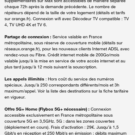
supplémentaires sur Max sont accessibles de manière séparée
chaque 72h après la demande précédente. Le nombre de
répéteurs dépend de la taille de votre logement (détails et tarifs
sur orange.fr). Connexion wifi avec Décodeur TV compatible : TV
4, TV UHD 4K et TV 6.
Partage de connexion :
Service valable en France
métropolitaine, sous réserve de couverture mobile (détails sur
réseaux.orange.fr), pour les nouveaux clients Internet ADSL avec
rendez-vous ou Fibre. Crédit internet mobile de 200Go/mois
valable jusqu'à la mise en service de votre accès internet et au
plus tard jusqu'à 12 mois suivant la souscription.
Les appels illimités
: Hors coût du service des numéros
spéciaux. Jusqu’à 250 correspondants différents/mois et 3h
maximum/appel. Voir la liste des destinations sur la fiche tarifaire
en vigueur.
Offre 5G+ Home (Flybox 5G+ nécessaire) :
Connexion
accessible exclusivement en France métropolitaine sous
couverture 5G en 3,5GHz. 5G : dans les zones couvertes
(déploiement en cours). Frais d’activation : 29€. Jusqu’à 1,5
Gbit/s en réception et 250 Mbit/s en émission : débits maximum