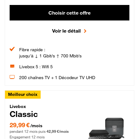
Choisir cette offre
Voir le détail
Fibre rapide :
jusqu'à ↓ 1 Gbit/s ↑ 700 Mbit/s
Livebox 5 : Wifi 5
200 chaînes TV + 1 Décodeur TV UHD
Meilleur choix
Livebox Classic Fibre
Livebox
Classic
29,99 € par mois pendant 12 mois puis 42,99 € par mois, Engagement 12 moi
29,99 €
/mois
pendant 12 mois puis
42,99 €/mois
Engagement 12 mois