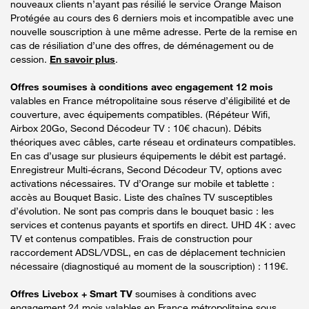
nouveaux clients n’ayant pas résilié le service Orange Maison
Protégée au cours des 6 derniers mois et incompatible avec une
nouvelle souscription à une même adresse. Perte de la remise en
cas de résiliation d’une des offres, de déménagement ou de
cession.
En savoir plus
.
Offres soumises à conditions avec engagement 12 mois
valables en France métropolitaine sous réserve d’éligibilité et de
couverture, avec équipements compatibles. (Répéteur Wifi,
Airbox 20Go, Second Décodeur TV : 10€ chacun). Débits
théoriques avec câbles, carte réseau et ordinateurs compatibles.
En cas d’usage sur plusieurs équipements le débit est partagé.
Enregistreur Multi-écrans, Second Décodeur TV, options avec
activations nécessaires. TV d’Orange sur mobile et tablette :
accès au Bouquet Basic. Liste des chaînes TV susceptibles
d’évolution. Ne sont pas compris dans le bouquet basic : les
services et contenus payants et sportifs en direct. UHD 4K : avec
TV et contenus compatibles. Frais de construction pour
raccordement ADSL/VDSL, en cas de déplacement technicien
nécessaire (diagnostiqué au moment de la souscription) : 119€.
Offres Livebox + Smart TV
soumises à conditions avec
engagement 24 mois valables en France métropolitaine sous