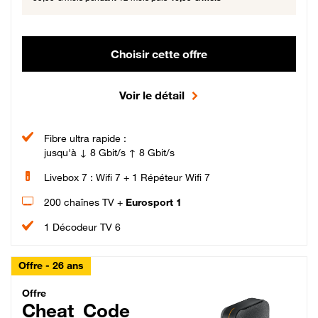
Choisir cette offre
Voir le détail
Fibre ultra rapide :
jusqu'à ↓ 8 Gbit/s ↑ 8 Gbit/s
Livebox 7 : Wifi 7 + 1 Répéteur Wifi 7
200 chaînes TV +
Eurosport 1
1 Décodeur TV 6
Offre - 26 ans
Cheat_Code Fibre_18_26
Offre
Cheat_Code