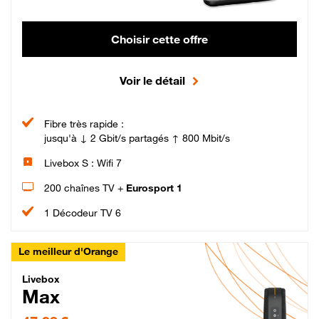
Choisir cette offre
Voir le détail
Fibre très rapide :
jusqu'à ↓ 2 Gbit/s partagés ↑ 800 Mbit/s
Livebox S : Wifi 7
200 chaînes TV +
Eurosport 1
1 Décodeur TV 6
Le meilleur d'Orange
Livebox Max Fibre
Livebox
Max
47,99 € par mois pendant 12 mois puis 57,99 € par mois, Engagement 12 moi