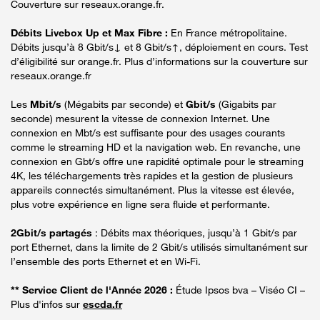
Couverture sur reseaux.orange.fr.
Débits Livebox Up et Max Fibre :
En France métropolitaine.
Débits jusqu’à 8 Gbit/s↓ et 8 Gbit/s↑, déploiement en cours. Test
d’éligibilité sur orange.fr. Plus d’informations sur la couverture sur
reseaux.orange.fr
Les
Mbit/s
(Mégabits par seconde) et
Gbit/s
(Gigabits par
seconde) mesurent la vitesse de connexion Internet. Une
connexion en Mbt/s est suffisante pour des usages courants
comme le streaming HD et la navigation web. En revanche, une
connexion en Gbt/s offre une rapidité optimale pour le streaming
4K, les téléchargements très rapides et la gestion de plusieurs
appareils connectés simultanément. Plus la vitesse est élevée,
plus votre expérience en ligne sera fluide et performante.
2Gbit/s partagés
: Débits max théoriques, jusqu’à 1 Gbit/s par
port Ethernet, dans la limite de 2 Gbit/s utilisés simultanément sur
l’ensemble des ports Ethernet et en Wi-Fi.
** Service Client de l'Année 2026 :
Étude Ipsos bva – Viséo CI –
Plus d'infos sur
escda.fr