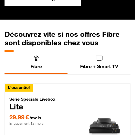
Découvrez vite si nos offres Fibre
sont disponibles chez vous
Fibre
Fibre + Smart TV
L'essentiel
Série Spéciale Livebox Lite Fibre
Série Spéciale Livebox
Lite
29,99 € par mois , Engagement 12 mois
29,99 €
/mois
Engagement 12 mois