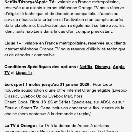
Netflix/Disney+/Apple TV :
valable en France métropolitaine,
réservée aux clients internet téléphone Orange TV sous réserve
d’éligibilité technique et de décodeur compatible. L'accès au
service nécessite la création et l'activation d'un compte auprès
de la plateforme. L’activation pourra également se faire avec les
identifiants habituels dans le cas d’un compte préexistant.
Ligue 1+ :
valable en France métropolitaine, réservée aux clients
internet téléphone Orange TV sous réserve d’éligibilité technique
et de décodeur compatible.
Conditions Spécifiques des options :
Netflix
,
Disney+
,
Apple
TV
et
Ligue 1+
Eurosport 1 inclus jusqu’au 31 janvier 2029 :
Pour toute
nouvelle souscription d’une offre Internet Orange éligible (Livebox
Classic, Livebox Up ou Livebox Max, hors
Cheat_Code_Fibre_18_26 et Séries Spéciales), sur ADSL ou sur
Fibre ou Smart TV. Cette inclusion concerne le flux linéaire de la
chaine (hors contenus à la demande et replay).
La TV d'Orange :
La TV à la demande Accès à certains
programmes (hors films) à partir du lendemain de la diffusion