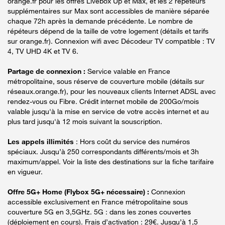
orange.fr pour les offres Livebox Up et Max, et les 2 répéteurs
supplémentaires sur Max sont accessibles de manière séparée
chaque 72h après la demande précédente. Le nombre de
répéteurs dépend de la taille de votre logement (détails et tarifs
sur orange.fr). Connexion wifi avec Décodeur TV compatible : TV
4, TV UHD 4K et TV 6.
Partage de connexion :
Service valable en France
métropolitaine, sous réserve de couverture mobile (détails sur
réseaux.orange.fr), pour les nouveaux clients Internet ADSL avec
rendez-vous ou Fibre. Crédit internet mobile de 200Go/mois
valable jusqu'à la mise en service de votre accès internet et au
plus tard jusqu'à 12 mois suivant la souscription.
Les appels illimités
: Hors coût du service des numéros
spéciaux. Jusqu’à 250 correspondants différents/mois et 3h
maximum/appel. Voir la liste des destinations sur la fiche tarifaire
en vigueur.
Offre 5G+ Home (Flybox 5G+ nécessaire) :
Connexion
accessible exclusivement en France métropolitaine sous
couverture 5G en 3,5GHz. 5G : dans les zones couvertes
(déploiement en cours). Frais d’activation : 29€. Jusqu’à 1,5