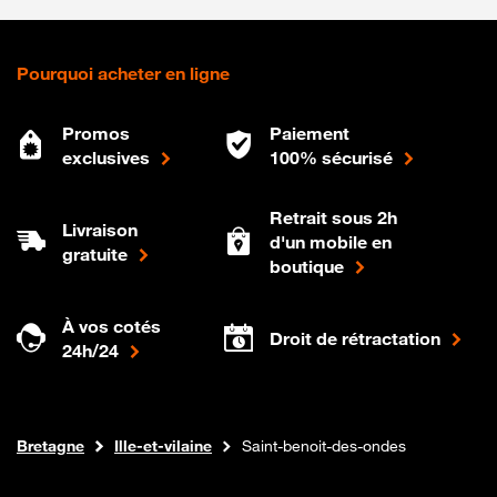
Pourquoi acheter en ligne
Promos
Paiement
exclusives
100% sécurisé
Retrait sous 2h
Livraison
d'un mobile en
gratuite
boutique
À vos cotés
Droit de rétractation
24h/24
Internet fibre
Boutique Orange
Bretagne
Ille-et-vilaine
Saint-benoit-des-ondes