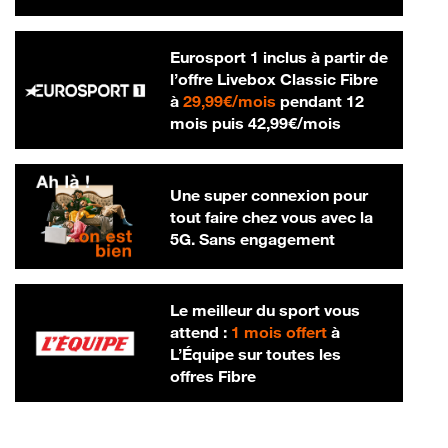
Eurosport 1 inclus à partir de
l’offre Livebox Classic Fibre
29,99 € par mois
à
29,99€/mois
pendant 12
42,99 € par m
mois puis
42,99€/mois
Une super connexion pour
tout faire chez vous avec la
5G. Sans engagement
Le meilleur du sport vous
attend :
1 mois offert
à
L’Équipe sur toutes les
offres Fibre