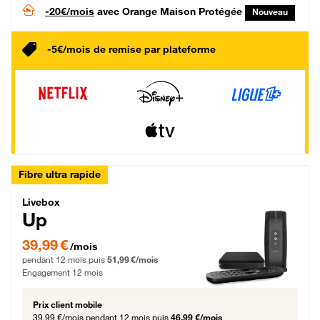
-20€/mois
avec Orange Maison Protégée
Nouveau
-5€/mois de remise par plateforme
Fibre ultra rapide
Livebox Up Fibre
Livebox
Up
39,99 € par mois pendant 12 mois puis 51,99 € par mois, Engagement 12 moi
39,99 €
/mois
pendant 12 mois puis
51,99 €/mois
Engagement 12 mois
Prix client mobile
39,99 €/mois
pendant 12 mois puis
46,99 €/mois