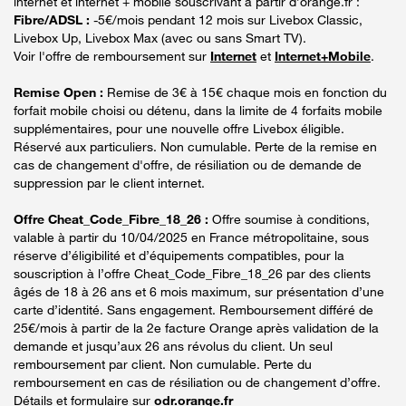
internet et internet + mobile souscrivant à partir d’orange.fr :
Fibre/ADSL :
-5€/mois pendant 12 mois sur Livebox Classic,
Livebox Up, Livebox Max (avec ou sans Smart TV).
Voir l'offre de remboursement sur
Internet
et
Internet+Mobile
.
Remise Open :
Remise de 3€ à 15€ chaque mois en fonction du
forfait mobile choisi ou détenu, dans la limite de 4 forfaits mobile
supplémentaires, pour une nouvelle offre Livebox éligible.
Réservé aux particuliers. Non cumulable. Perte de la remise en
cas de changement d'offre, de résiliation ou de demande de
suppression par le client internet.
Offre Cheat_Code_Fibre_18_26 :
Offre soumise à conditions,
valable à partir du 10/04/2025 en France métropolitaine, sous
réserve d’éligibilité et d’équipements compatibles, pour la
souscription à l’offre Cheat_Code_Fibre_18_26 par des clients
âgés de 18 à 26 ans et 6 mois maximum, sur présentation d’une
carte d’identité. Sans engagement. Remboursement différé de
25€/mois à partir de la 2e facture Orange après validation de la
demande et jusqu’aux 26 ans révolus du client. Un seul
remboursement par client. Non cumulable. Perte du
remboursement en cas de résiliation ou de changement d’offre.
Détails et formulaire sur
odr.orange.fr