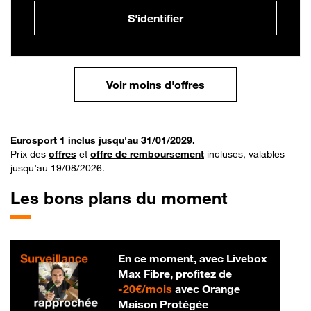
S'identifier
Voir moins d'offres
Eurosport 1 inclus jusqu'au 31/01/2029.
Prix des
offres
et
offre de remboursement
incluses, valables
jusqu’au 19/08/2026.
Les bons plans du moment
En ce moment, avec Livebox
Max Fibre, profitez de
20 € par mois
-
20€/mois
avec Orange
Maison Protégée