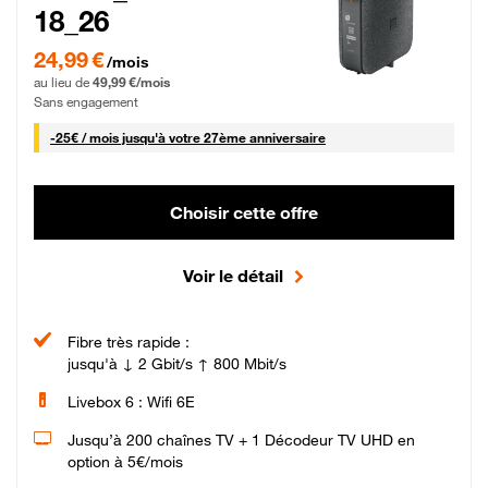
18_26
24,99 € par mois pendant 0 mois puis 49,99 € par mois, Sans engagement
24,99 €
/mois
au lieu de
49,99 €/mois
Sans engagement
25 € par mois
-
25€ / mois
jusqu'à votre 27ème anniversaire
Choisir cette offre
Voir le détail
Fibre très rapide :
jusqu'à ↓ 2 Gbit/s ↑ 800 Mbit/s
Livebox 6 : Wifi 6E
Jusqu’à 200 chaînes TV + 1 Décodeur TV UHD en
option à 5€/mois