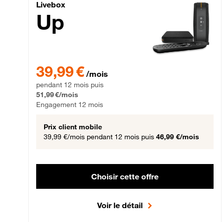
Livebox Up Fibre
Livebox
Up
39,99 € par mois pendant 12 mois puis 51,99 € par mois,
39,99 €
/mois
pendant 12 mois puis
51,99 €/mois
Engagement 12 mois
Prix client mobile
39,99 €/mois
pendant 12 mois puis
46,99 €/mois
Choisir cette offre
Voir le détail