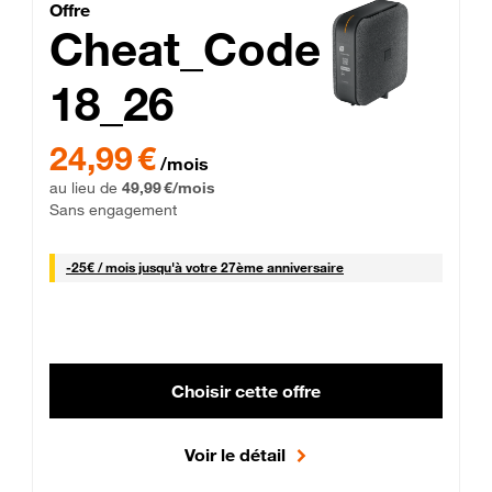
Cheat_Code Fibre_18_26
Offre
Cheat_Code
18_26
 Engagement 12 mois
24,99 € par mois pendant 0 mois puis 49,99 € par mois, Sans 
24,99 €
/mois
au lieu de
49,99 €/mois
Sans engagement
25 € par mois
-
25€ / mois
jusqu'à votre 27ème anniversaire
Choisir cette offre
Voir le détail