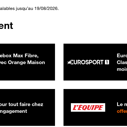
valables jusqu’au 19/08/2026.
ent
ebox Max Fibre,
Euro
 € par mois
ec Orange Maison
Clas
moi
ur tout faire chez
Le m
 engagement
offe