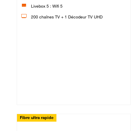
Livebox 5 : Wifi 5
200 chaînes TV + 1 Décodeur TV UHD
Fibre ultra rapide