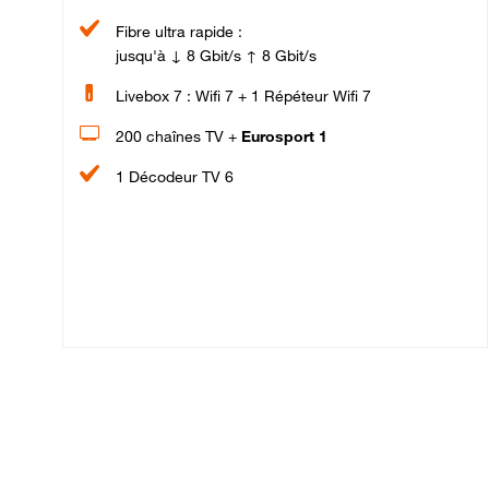
Fibre ultra rapide :
jusqu'à ↓ 8 Gbit/s ↑ 8 Gbit/s
Livebox 7 : Wifi 7 + 1 Répéteur Wifi 7
200 chaînes TV +
Eurosport 1
1 Décodeur TV 6