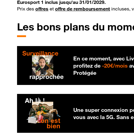
Eurosport 1 inclus jusqu'au 31/01/2029.
Prix des
offres
et
offre de remboursement
incluses, 
Les bons plans du mom
En ce moment, avec Liv
20
profitez de
-
20€/mois
av
Protégée
Une super connexion po
vous avec la 5G. Sans