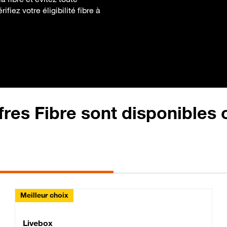
fiez votre éligibilité fibre à
fres Fibre sont disponibles
Meilleur choix
Lite Fibre
Livebox Classic Fibre
Livebox