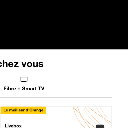
 chez vous
Fibre + Smart TV
Le meilleur d'Orange
Livebox Max Fibre
Livebox