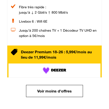
Fibre très rapide :
jusqu'à ↓ 2 Gbit/s ↑ 800 Mbit/s
Livebox 6 : Wifi 6E
Jusqu’à 200 chaînes TV + 1 Décodeur TV UHD en
option à 5€/mois
Deezer Premium 18-26 : 5,99€/mois au
lieu de 11,99€/mois
Voir moins d'offres