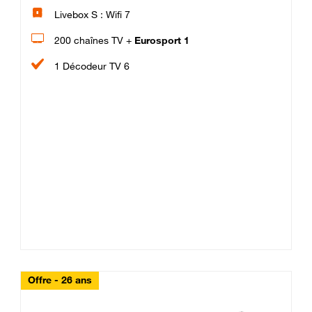
Livebox S : Wifi 7
200 chaînes TV +
Eurosport 1
1 Décodeur TV 6
Offre - 26 ans