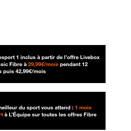
sport 1 inclus à partir de l’offre Livebox
29,99 € par mois
sic Fibre à
29,99€/mois
pendant 12
42,99 € par mois
s puis
42,99€/mois
eilleur du sport vous attend :
1 mois
rt
à L’Équipe sur toutes les offres Fibre