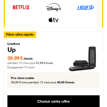
Fibre ultra rapide
Livebox Up Fibre
Livebox
Up
39,99 € par mois pendant 12 mois puis 51,99 € par mois, Engagement 12 moi
39,99 €
/mois
pendant 12 mois puis
51,99 €/mois
Engagement 12 mois
Prix client mobile
39,99 €/mois
pendant 12 mois puis
46,99 €/mois
Choisir cette offre