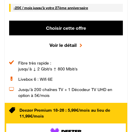
25 € par mois
-
25€ / mois
jusqu'à votre 27ème anniversaire
Choisir cette offre
Voir le détail
Fibre très rapide :
jusqu'à ↓ 2 Gbit/s ↑ 800 Mbit/s
Livebox 6 : Wifi 6E
Jusqu’à 200 chaînes TV + 1 Décodeur TV UHD en
option à 5€/mois
Deezer Premium 18-26 : 5,99€/mois au lieu de
11,99€/mois