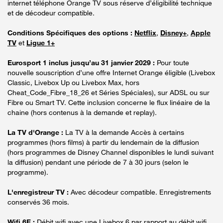
internet téléphone Orange TV sous réserve d’éligibilité technique
et de décodeur compatible.
Conditions Spécifiques des options :
Netflix
,
Disney+
,
Apple
TV
et
Ligue 1+
Eurosport 1 inclus jusqu’au 31 janvier 2029 :
Pour toute
nouvelle souscription d’une offre Internet Orange éligible (Livebox
Classic, Livebox Up ou Livebox Max, hors
Cheat_Code_Fibre_18_26 et Séries Spéciales), sur ADSL ou sur
Fibre ou Smart TV. Cette inclusion concerne le flux linéaire de la
chaine (hors contenus à la demande et replay).
La TV d'Orange :
La TV à la demande Accès à certains
programmes (hors films) à partir du lendemain de la diffusion
(hors programmes de Disney Channel disponibles le lundi suivant
la diffusion) pendant une période de 7 à 30 jours (selon le
programme).
L'enregistreur TV :
Avec décodeur compatible. Enregistrements
conservés 36 mois.
Wifi 6E :
Débit wifi avec une Livebox 6 par rapport au débit wifi