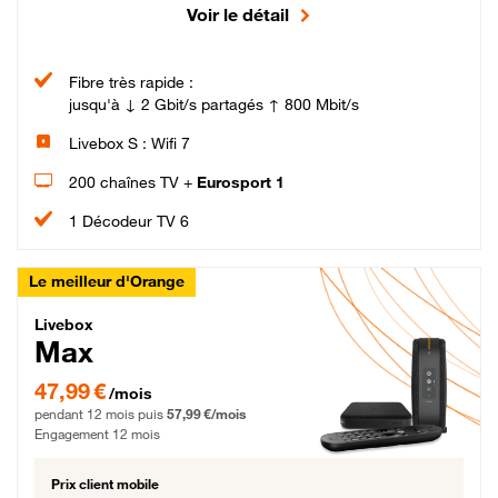
Voir le détail
Fibre très rapide :
jusqu'à ↓ 2 Gbit/s partagés ↑ 800 Mbit/s
Livebox S : Wifi 7
200 chaînes TV +
Eurosport 1
1 Décodeur TV 6
Le meilleur d'Orange
Livebox Max Fibre
Livebox
Max
47,99 € par mois pendant 12 mois puis 57,99 € par mois, Engagement 12 moi
47,99 €
/mois
pendant 12 mois puis
57,99 €/mois
Engagement 12 mois
Prix client mobile