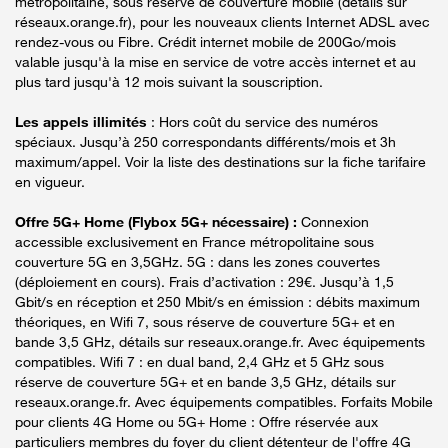
métropolitaine, sous réserve de couverture mobile (détails sur
réseaux.orange.fr), pour les nouveaux clients Internet ADSL avec
rendez-vous ou Fibre. Crédit internet mobile de 200Go/mois
valable jusqu'à la mise en service de votre accès internet et au
plus tard jusqu'à 12 mois suivant la souscription.
Les appels illimités
: Hors coût du service des numéros
spéciaux. Jusqu’à 250 correspondants différents/mois et 3h
maximum/appel. Voir la liste des destinations sur la fiche tarifaire
en vigueur.
Offre 5G+ Home (Flybox 5G+ nécessaire) :
Connexion
accessible exclusivement en France métropolitaine sous
couverture 5G en 3,5GHz. 5G : dans les zones couvertes
(déploiement en cours). Frais d’activation : 29€. Jusqu’à 1,5
Gbit/s en réception et 250 Mbit/s en émission : débits maximum
théoriques, en Wifi 7, sous réserve de couverture 5G+ et en
bande 3,5 GHz, détails sur reseaux.orange.fr. Avec équipements
compatibles. Wifi 7 : en dual band, 2,4 GHz et 5 GHz sous
réserve de couverture 5G+ et en bande 3,5 GHz, détails sur
reseaux.orange.fr. Avec équipements compatibles. Forfaits Mobile
pour clients 4G Home ou 5G+ Home : Offre réservée aux
particuliers membres du foyer du client détenteur de l'offre 4G