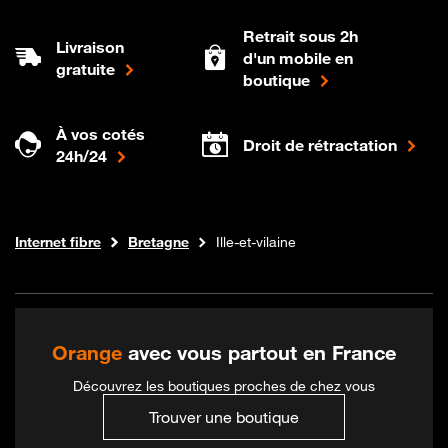
Retrait sous 2h
Livraison
d'un mobile en
gratuite
boutique
À vos cotés
Droit de rétractation
24h/24
Boutique Orange
Internet fibre
Bretagne
Ille-et-vilaine