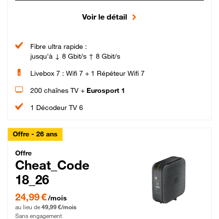
Voir le détail
Fibre ultra rapide :
jusqu'à ↓ 8 Gbit/s ↑ 8 Gbit/s
Livebox 7 : Wifi 7 + 1 Répéteur Wifi 7
200 chaînes TV +
Eurosport 1
1 Décodeur TV 6
Offre - 26 ans
Cheat_Code Fibre_18_26
Offre
Cheat_Code
18_26
24,99 € par mois pendant 0 mois puis 49,99 € par mois, Sans engagement
24,99 €
/mois
au lieu de
49,99 €/mois
Sans engagement