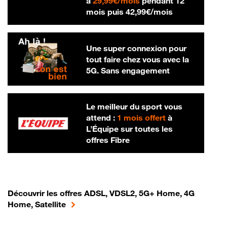
29,99 € par mois
à
29,99€/mois
pendant 12
42,99 € par m
mois puis
42,99€/mois
Une super connexion pour
tout faire chez vous avec la
5G. Sans engagement
Le meilleur du sport vous
attend :
1 mois offert
à
L’Équipe sur toutes les
offres Fibre
Découvrir les offres ADSL, VDSL2, 5G+ Home, 4G
Home, Satellite