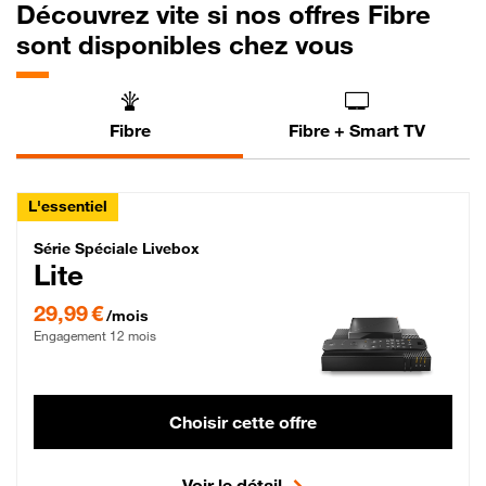
Découvrez vite si nos offres Fibre
sont disponibles chez vous
Fibre
Fibre + Smart TV
L'essentiel
Série Spéciale Livebox Lite Fibre
Série Spéciale Livebox
Lite
29,99 € par mois , Engagement 12 mois
29,99 €
/mois
Engagement 12 mois
Choisir cette offre
Voir le détail