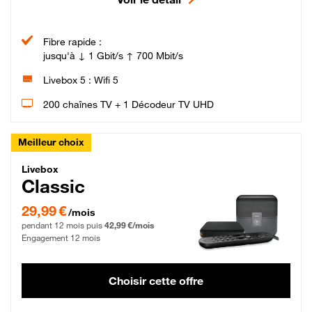
Fibre rapide :
jusqu'à ↓ 1 Gbit/s ↑ 700 Mbit/s
Livebox 5 : Wifi 5
200 chaînes TV + 1 Décodeur TV UHD
Meilleur choix
Livebox Classic Fibre
Livebox
Classic
29,99 € par mois pendant 12 mois puis 42,99 € par mois, Engagement 12 moi
29,99 €
/mois
pendant 12 mois puis
42,99 €/mois
Engagement 12 mois
Choisir cette offre