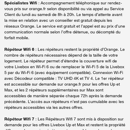
Spécialistes Wifi
: Accompagnement téléphonique sur rendez-
vous pris sur orange.fr selon disponibilité ou via appel au Service
Client du lundi au samedi de 8h à 20h. Le temps d’attente avant
la mise en relation avec un conseiller est gratuit depuis les
réseaux Orange. Le service est gratuit et l’appel est au prix d’une
communication normale selon l’offre détenue, ou décompté du
forfait mobile.
Répéteur Wifi 6
: Les répéteurs restent la propriété d’Orange. Le
nombre de répéteurs nécessaires dépend de la taille de votre
logement. Le répéteur permet d’étendre la couverture wifi de
votre Livebox en Wi-Fi 6 ou de remplacer le Wi-Fi 5 de la Livebox
5 par du Wi-Fi 6 (avec équipement compatible). Connexion Wi-Fi
avec Décodeur compatible : TV UHD 4K et TV 4. Le 1er répéteur
est accessible sur demande sur orange.fr pour les offres Up et
Max, et les 2 répéteurs supplémentaires sur Max sont
accessibles de manière séparée chaque 72h après la demande
précédente. L’accès aux répéteurs n’est pas cumulable avec les
répéteurs accessibles via les autres offres.
Répéteur Wifi 7
: Les Répéteurs Wifi 7 sont mis à disposition sur
demande pour les offres Livebox Up et Max et restent la propriété