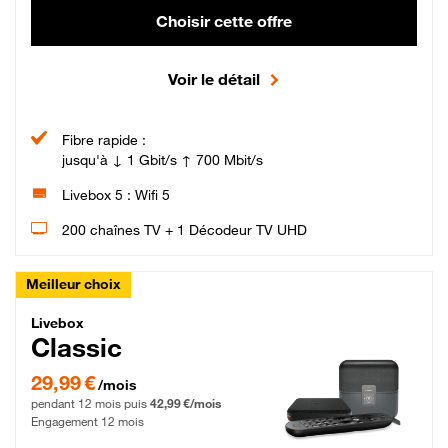
Choisir cette offre
Voir le détail
Fibre rapide :
jusqu'à ↓ 1 Gbit/s ↑ 700 Mbit/s
Livebox 5 : Wifi 5
200 chaînes TV + 1 Décodeur TV UHD
Meilleur choix
Livebox Classic Fibre
Livebox
Classic
29,99 € par mois pendant 12 mois puis 42,99 € par mois, Engagement 12 moi
29,99 €
/mois
pendant 12 mois puis
42,99 €/mois
Engagement 12 mois