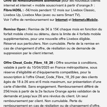
Offre de remboursement Bienvenue
pour les nouveaux clients
internet et internet + mobile souscrivant à partir d’orange.fr :
Fibre/ADSL :
-5€/mois pendant 12 mois sur Livebox Classic,
Livebox Up, Livebox Max (avec ou sans Smart TV).
Voir l'offre de remboursement sur
Internet
et
Internet+Mobile
.
Remise Open :
Remise de 3€ à 15€ chaque mois en fonction du
forfait mobile choisi ou détenu, dans la limite de 4 forfaits mobile
supplémentaires, pour une nouvelle offre Livebox éligible.
Réservé aux particuliers. Non cumulable. Perte de la remise en
cas de changement d'offre, de résiliation ou de demande de
suppression par le client internet.
Offre Cheat_Code_Fibre_18_26 :
Offre soumise à conditions,
valable à partir du 10/04/2025 en France métropolitaine, sous
réserve d’éligibilité et d’équipements compatibles, pour la
souscription à l’offre Cheat_Code_Fibre_18_26 par des clients
âgés de 18 à 26 ans et 6 mois maximum, sur présentation d’une
carte d’identité. Sans engagement. Remboursement différé de
25€/mois à partir de la 2e facture Orange après validation de la
demande et jusqu’aux 26 ans révolus du client. Un seul
remboursement par client. Non cumulable. Perte du
remboursement en cas de résiliation ou de changement d’offre.