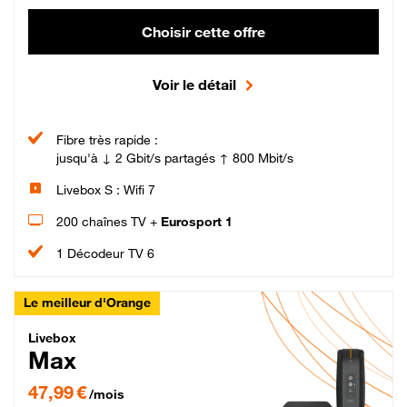
Choisir cette offre
Voir le détail
Fibre très rapide :
jusqu'à ↓ 2 Gbit/s partagés ↑ 800 Mbit/s
Livebox S : Wifi 7
200 chaînes TV +
Eurosport 1
1 Décodeur TV 6
Le meilleur d'Orange
Livebox Max Fibre
Livebox
Max
47,99 € par mois pendant 12 mois puis 57,99 € par mois, Engagement 12 moi
47,99 €
/mois