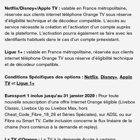
Netflix/Disney+/Apple TV :
valable en France métropolitaine,
réservée aux clients internet téléphone Orange TV sous réserve
d’éligibilité technique et de décodeur compatible. L'accès au
service nécessite la création et l'activation d'un compte auprès
de la plateforme. L’activation pourra également se faire avec les
identifiants habituels dans le cas d’un compte préexistant.
Ligue 1+ :
valable en France métropolitaine, réservée aux clients
internet téléphone Orange TV sous réserve d’éligibilité technique
et de décodeur compatible.
Conditions Spécifiques des options :
Netflix
,
Disney+
,
Apple
TV
et
Ligue 1+
Eurosport 1 inclus jusqu’au 31 janvier 2029 :
Pour toute
nouvelle souscription d’une offre Internet Orange éligible (Livebox
Classic, Livebox Up ou Livebox Max, hors
Cheat_Code_Fibre_18_26 et Séries Spéciales), sur ADSL ou sur
Fibre ou Smart TV. Cette inclusion concerne le flux linéaire de la
chaine (hors contenus à la demande et replay).
La TV d'Orange :
La TV à la demande Accès à certains