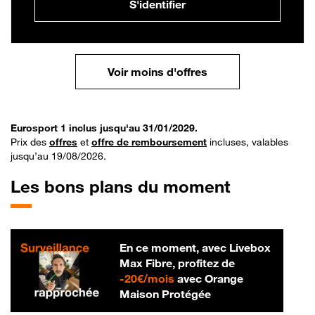
S'identifier
Voir moins d'offres
Eurosport 1 inclus jusqu'au 31/01/2029.
Prix des
offres
et
offre de remboursement
incluses, valables
jusqu’au 19/08/2026.
Les bons plans du moment
En ce moment, avec Livebox
Max Fibre, profitez de
20 € par mois
-
20€/mois
avec Orange
Maison Protégée