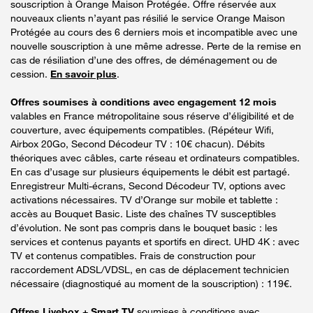
souscription à Orange Maison Protégée. Offre réservée aux
nouveaux clients n’ayant pas résilié le service Orange Maison
Protégée au cours des 6 derniers mois et incompatible avec une
nouvelle souscription à une même adresse. Perte de la remise en
cas de résiliation d’une des offres, de déménagement ou de
cession.
En savoir plus
.
Offres soumises à conditions avec engagement 12 mois
valables en France métropolitaine sous réserve d’éligibilité et de
couverture, avec équipements compatibles. (Répéteur Wifi,
Airbox 20Go, Second Décodeur TV : 10€ chacun). Débits
théoriques avec câbles, carte réseau et ordinateurs compatibles.
En cas d’usage sur plusieurs équipements le débit est partagé.
Enregistreur Multi-écrans, Second Décodeur TV, options avec
activations nécessaires. TV d’Orange sur mobile et tablette :
accès au Bouquet Basic. Liste des chaînes TV susceptibles
d’évolution. Ne sont pas compris dans le bouquet basic : les
services et contenus payants et sportifs en direct. UHD 4K : avec
TV et contenus compatibles. Frais de construction pour
raccordement ADSL/VDSL, en cas de déplacement technicien
nécessaire (diagnostiqué au moment de la souscription) : 119€.
Offres Livebox + Smart TV
soumises à conditions avec