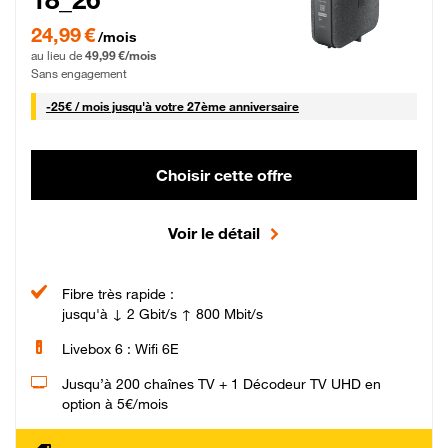
24,99 € par mois pendant 0 mois puis 49,99 € par mois, Sans engagement
24,99 €
/mois
au lieu de
49,99 €/mois
Sans engagement
25 € par mois
-
25€ / mois
jusqu'à votre 27ème anniversaire
Choisir cette offre
Voir le détail
Fibre très rapide :
jusqu'à ↓ 2 Gbit/s ↑ 800 Mbit/s
Livebox 6 : Wifi 6E
Jusqu’à 200 chaînes TV + 1 Décodeur TV UHD en
option à 5€/mois