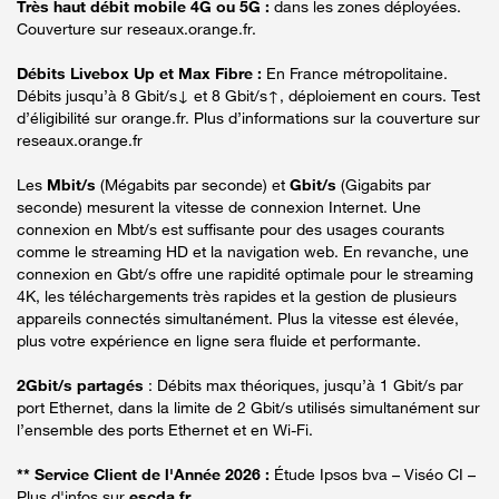
Très haut débit mobile 4G ou 5G :
dans les zones déployées.
Couverture sur reseaux.orange.fr.
Débits Livebox Up et Max Fibre :
En France métropolitaine.
Débits jusqu’à 8 Gbit/s↓ et 8 Gbit/s↑, déploiement en cours. Test
d’éligibilité sur orange.fr. Plus d’informations sur la couverture sur
reseaux.orange.fr
Les
Mbit/s
(Mégabits par seconde) et
Gbit/s
(Gigabits par
seconde) mesurent la vitesse de connexion Internet. Une
connexion en Mbt/s est suffisante pour des usages courants
comme le streaming HD et la navigation web. En revanche, une
connexion en Gbt/s offre une rapidité optimale pour le streaming
4K, les téléchargements très rapides et la gestion de plusieurs
appareils connectés simultanément. Plus la vitesse est élevée,
plus votre expérience en ligne sera fluide et performante.
2Gbit/s partagés
: Débits max théoriques, jusqu’à 1 Gbit/s par
port Ethernet, dans la limite de 2 Gbit/s utilisés simultanément sur
l’ensemble des ports Ethernet et en Wi-Fi.
** Service Client de l'Année 2026 :
Étude Ipsos bva – Viséo CI –
Plus d'infos sur
escda.fr