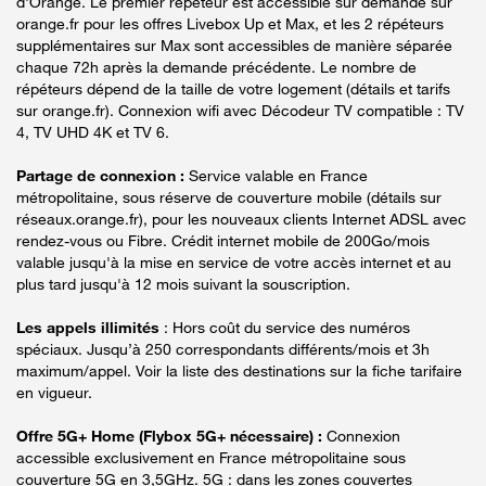
d'Orange. Le premier répéteur est accessible sur demande sur
orange.fr pour les offres Livebox Up et Max, et les 2 répéteurs
supplémentaires sur Max sont accessibles de manière séparée
chaque 72h après la demande précédente. Le nombre de
répéteurs dépend de la taille de votre logement (détails et tarifs
sur orange.fr). Connexion wifi avec Décodeur TV compatible : TV
4, TV UHD 4K et TV 6.
Partage de connexion :
Service valable en France
métropolitaine, sous réserve de couverture mobile (détails sur
réseaux.orange.fr), pour les nouveaux clients Internet ADSL avec
rendez-vous ou Fibre. Crédit internet mobile de 200Go/mois
valable jusqu'à la mise en service de votre accès internet et au
plus tard jusqu'à 12 mois suivant la souscription.
Les appels illimités
: Hors coût du service des numéros
spéciaux. Jusqu’à 250 correspondants différents/mois et 3h
maximum/appel. Voir la liste des destinations sur la fiche tarifaire
en vigueur.
Offre 5G+ Home (Flybox 5G+ nécessaire) :
Connexion
accessible exclusivement en France métropolitaine sous
couverture 5G en 3,5GHz. 5G : dans les zones couvertes