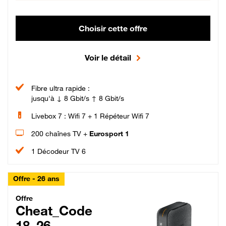
Choisir cette offre
Voir le détail
Fibre ultra rapide :
jusqu'à ↓ 8 Gbit/s ↑ 8 Gbit/s
Livebox 7 : Wifi 7 + 1 Répéteur Wifi 7
200 chaînes TV +
Eurosport 1
1 Décodeur TV 6
Offre - 26 ans
Cheat_Code Fibre_18_26
Offre
Cheat_Code
18_26