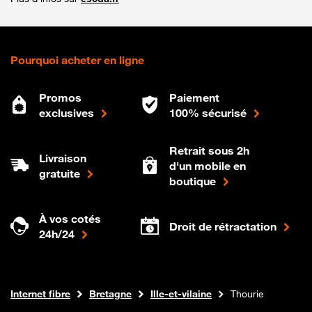
Pourquoi acheter en ligne
Promos
Paiement
exclusives
100% sécurisé
Retrait sous 2h
Livraison
d'un mobile en
gratuite
boutique
À vos cotés
Droit de rétractation
24h/24
Boutique Orange
Internet fibre
Bretagne
Ille-et-vilaine
Thourie