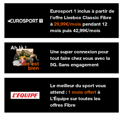
Eurosport 1 inclus à partir de
l’offre Livebox Classic Fibre
29,99 € par mois
à
29,99€/mois
pendant 12
42,99 € par m
mois puis
42,99€/mois
Une super connexion pour
tout faire chez vous avec la
5G. Sans engagement
Le meilleur du sport vous
attend :
1 mois offert
à
L’Équipe sur toutes les
offres Fibre