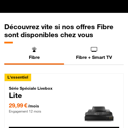
Découvrez vite si nos offres Fibre
sont disponibles chez vous
Fibre
Fibre + Smart TV
L'essentiel
Série Spéciale Livebox Lite Fibre
Série Spéciale Livebox
Lite
29,99 € par mois , Engagement 12 mois
29,99 €
/mois
Engagement 12 mois