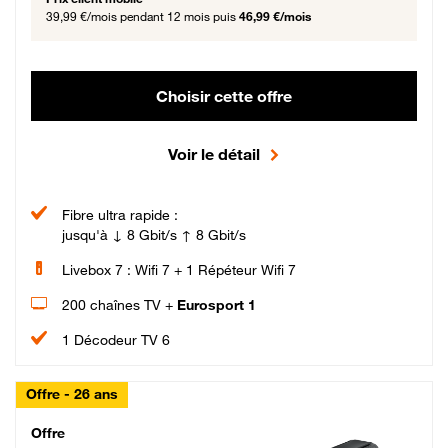
39,99 €/mois
pendant 12 mois puis
46,99 €/mois
Choisir cette offre
Voir le détail
Fibre ultra rapide :
jusqu'à ↓ 8 Gbit/s ↑ 8 Gbit/s
Livebox 7 : Wifi 7 + 1 Répéteur Wifi 7
200 chaînes TV +
Eurosport 1
1 Décodeur TV 6
Offre - 26 ans
Cheat_Code Fibre_18_26
Offre