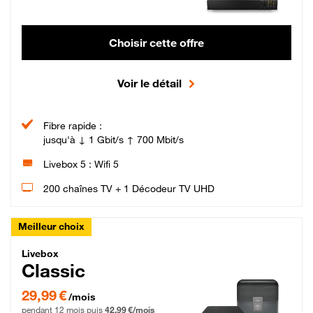
Choisir cette offre
Voir le détail
Fibre rapide :
jusqu'à ↓ 1 Gbit/s ↑ 700 Mbit/s
Livebox 5 : Wifi 5
200 chaînes TV + 1 Décodeur TV UHD
Meilleur choix
Livebox Classic Fibre
Livebox
Classic
29,99 € par mois pendant 12 mois puis 42,99 € par mois, Engagement 12 moi
29,99 €
/mois
pendant 12 mois puis
42,99 €/mois