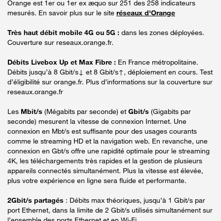
Orange est 1er ou 1er ex æquo sur 251 des 258 indicateurs
mesurés. En savoir plus sur le site
réseaux d'Orange
Très haut débit mobile 4G ou 5G :
dans les zones déployées.
Couverture sur reseaux.orange.fr.
Débits Livebox Up et Max Fibre :
En France métropolitaine.
Débits jusqu’à 8 Gbit/s↓ et 8 Gbit/s↑, déploiement en cours. Test
d’éligibilité sur orange.fr. Plus d’informations sur la couverture sur
reseaux.orange.fr
Les
Mbit/s
(Mégabits par seconde) et
Gbit/s
(Gigabits par
seconde) mesurent la vitesse de connexion Internet. Une
connexion en Mbt/s est suffisante pour des usages courants
comme le streaming HD et la navigation web. En revanche, une
connexion en Gbt/s offre une rapidité optimale pour le streaming
4K, les téléchargements très rapides et la gestion de plusieurs
appareils connectés simultanément. Plus la vitesse est élevée,
plus votre expérience en ligne sera fluide et performante.
2Gbit/s partagés
: Débits max théoriques, jusqu’à 1 Gbit/s par
port Ethernet, dans la limite de 2 Gbit/s utilisés simultanément sur
l’ensemble des ports Ethernet et en Wi-Fi.