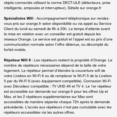
objets connectés utilisant la norme DECT-ULE (détecteurs, prise
intelligente, ampoules et interrupteur). Détails sur orange.fr
Spécialistes Wifi
: Accompagnement téléphonique sur rendez-
vous pris sur orange.fr selon disponibilité ou via appel au Service
Client du lundi au samedi de 8h à 20h. Le temps d’attente avant
la mise en relation avec un conseiller est gratuit depuis les
réseaux Orange. Le service est gratuit et l’appel est au prix d’une
communication normale selon l’offre détenue, ou décompté du
forfait mobile.
Répéteur Wifi 6
: Les répéteurs restent la propriété d’Orange. Le
nombre de répéteurs nécessaires dépend de la taille de votre
logement. Le répéteur permet d’étendre la couverture wifi de
votre Livebox en Wi-Fi 6 ou de remplacer le Wi-Fi 5 de la Livebox
5 par du Wi-Fi 6 (avec équipement compatible). Connexion Wi-Fi
avec Décodeur compatible : TV UHD 4K et TV 4. Le 1er répéteur
est accessible sur demande sur orange.fr pour les offres Up et
Max, et les 2 répéteurs supplémentaires sur Max sont
accessibles de manière séparée chaque 72h après la demande
précédente. L’accès aux répéteurs n’est pas cumulable avec les
répéteurs accessibles via les autres offres.