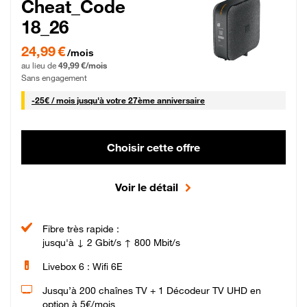
Cheat_Code
18_26
24,99 € par mois pendant 0 mois puis 49,99 € par mois, Sans engagement
24,99 €
/mois
au lieu de
49,99 €/mois
Sans engagement
25 € par mois
-
25€ / mois
jusqu'à votre 27ème anniversaire
Choisir cette offre
Voir le détail
Fibre très rapide :
jusqu'à ↓ 2 Gbit/s ↑ 800 Mbit/s
Livebox 6 : Wifi 6E
Jusqu’à 200 chaînes TV + 1 Décodeur TV UHD en
option à 5€/mois