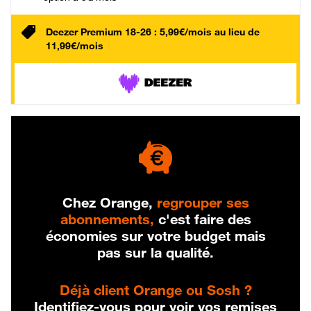
Deezer Premium 18-26 : 5,99€/mois au lieu de
11,99€/mois
Chez Orange,
regrouper ses
abonnements,
c'est faire des
économies sur votre budget mais
pas sur la qualité.
Déjà client Orange ou Sosh ?
Identifiez-vous pour voir vos remises