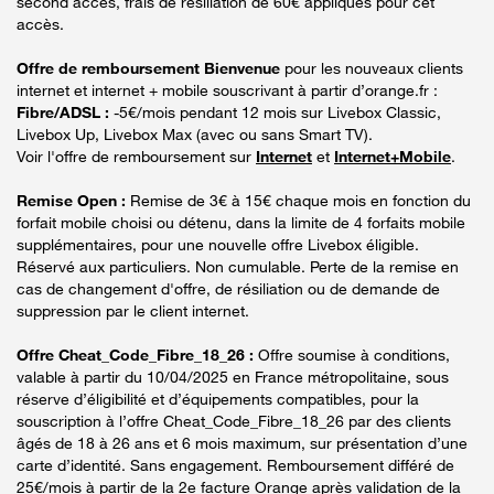
second accès, frais de résiliation de 60€ appliqués pour cet
accès.
Offre de remboursement Bienvenue
pour les nouveaux clients
internet et internet + mobile souscrivant à partir d’orange.fr :
Fibre/ADSL :
-5€/mois pendant 12 mois sur Livebox Classic,
Livebox Up, Livebox Max (avec ou sans Smart TV).
Voir l'offre de remboursement sur
Internet
et
Internet+Mobile
.
Remise Open :
Remise de 3€ à 15€ chaque mois en fonction du
forfait mobile choisi ou détenu, dans la limite de 4 forfaits mobile
supplémentaires, pour une nouvelle offre Livebox éligible.
Réservé aux particuliers. Non cumulable. Perte de la remise en
cas de changement d'offre, de résiliation ou de demande de
suppression par le client internet.
Offre Cheat_Code_Fibre_18_26 :
Offre soumise à conditions,
valable à partir du 10/04/2025 en France métropolitaine, sous
réserve d’éligibilité et d’équipements compatibles, pour la
souscription à l’offre Cheat_Code_Fibre_18_26 par des clients
âgés de 18 à 26 ans et 6 mois maximum, sur présentation d’une
carte d’identité. Sans engagement. Remboursement différé de
25€/mois à partir de la 2e facture Orange après validation de la