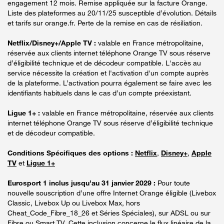
engagement 12 mois. Remise appliquée sur la facture Orange.
Liste des plateformes au 20/11/25 susceptible d’évolution. Détails
et tarifs sur orange.fr. Perte de la remise en cas de résiliation.
Netflix/Disney+/Apple TV :
valable en France métropolitaine,
réservée aux clients internet téléphone Orange TV sous réserve
d’éligibilité technique et de décodeur compatible. L'accès au
service nécessite la création et l'activation d'un compte auprès
de la plateforme. L’activation pourra également se faire avec les
identifiants habituels dans le cas d’un compte préexistant.
Ligue 1+ :
valable en France métropolitaine, réservée aux clients
internet téléphone Orange TV sous réserve d’éligibilité technique
et de décodeur compatible.
Conditions Spécifiques des options :
Netflix
,
Disney+
,
Apple
TV
et
Ligue 1+
Eurosport 1 inclus jusqu’au 31 janvier 2029 :
Pour toute
nouvelle souscription d’une offre Internet Orange éligible (Livebox
Classic, Livebox Up ou Livebox Max, hors
Cheat_Code_Fibre_18_26 et Séries Spéciales), sur ADSL ou sur
Fibre ou Smart TV. Cette inclusion concerne le flux linéaire de la