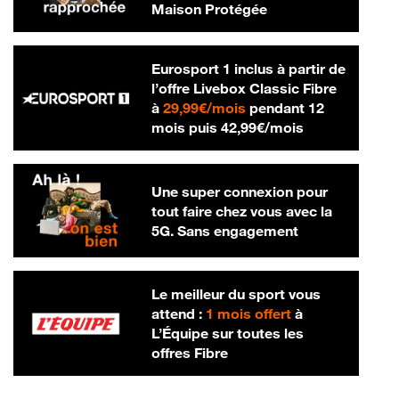
Maison Protégée
Eurosport 1 inclus à partir de
l’offre Livebox Classic Fibre
29,99 € par mois
à
29,99€/mois
pendant 12
42,99 € par m
mois puis
42,99€/mois
Une super connexion pour
tout faire chez vous avec la
5G. Sans engagement
Le meilleur du sport vous
attend :
1 mois offert
à
L’Équipe sur toutes les
offres Fibre