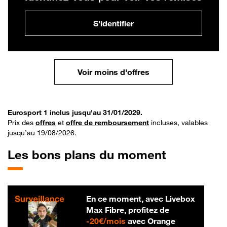
S'identifier
Voir moins d'offres
Eurosport 1 inclus jusqu'au 31/01/2029.
Prix des
offres
et
offre de remboursement
incluses, valables
jusqu’au 19/08/2026.
Les bons plans du moment
En ce moment, avec Livebox
Max Fibre, profitez de
20 € par mois
-
20€/mois
avec Orange