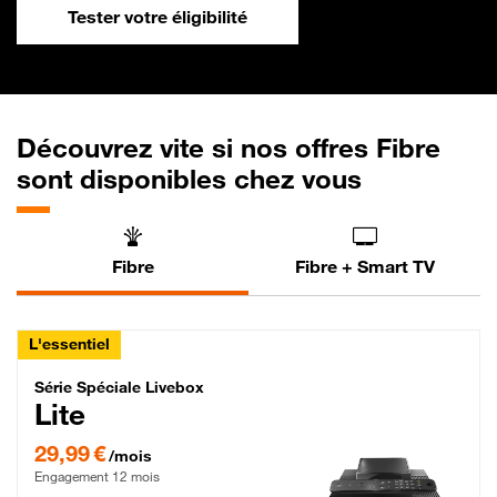
Tester votre éligibilité
Découvrez vite si nos offres Fibre
sont disponibles chez vous
Fibre
Fibre + Smart TV
L'essentiel
Série Spéciale Livebox Lite Fibre
Série Spéciale Livebox
Lite
29,99 € par mois , Engagement 12 mois
29,99 €
/mois
Engagement 12 mois