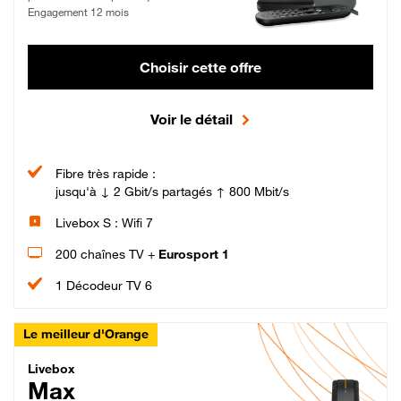
Engagement 12 mois
Choisir cette offre
Voir le détail
Fibre très rapide :
jusqu'à ↓ 2 Gbit/s partagés ↑ 800 Mbit/s
Livebox S : Wifi 7
200 chaînes TV +
Eurosport 1
1 Décodeur TV 6
Le meilleur d'Orange
Livebox Max Fibre
Livebox
Max