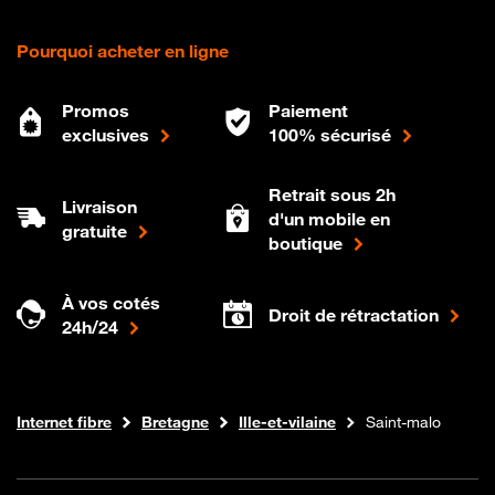
Pourquoi acheter en ligne
Promos
Paiement
exclusives
100% sécurisé
Retrait sous 2h
Livraison
d'un mobile en
gratuite
boutique
À vos cotés
Droit de rétractation
24h/24
Boutique Orange
Internet fibre
Bretagne
Ille-et-vilaine
Saint-malo