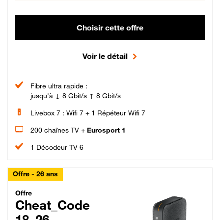
Choisir cette offre
Voir le détail
Fibre ultra rapide :
jusqu'à ↓ 8 Gbit/s ↑ 8 Gbit/s
Livebox 7 : Wifi 7 + 1 Répéteur Wifi 7
200 chaînes TV +
Eurosport 1
1 Décodeur TV 6
Offre - 26 ans
Cheat_Code Fibre_18_26
Offre
Cheat_Code
18_26