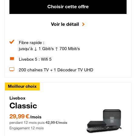
Choisir cette offre
Voir le détail
Fibre rapide :
jusqu'à ↓ 1 Gbit/s ↑ 700 Mbit/s
Livebox 5 : Wifi 5
200 chaînes TV + 1 Décodeur TV UHD
Meilleur choix
Livebox Classic Fibre
Livebox
Classic
29,99 € par mois pendant 12 mois puis 42,99 € par mois, Engagement 12 moi
29,99 €
/mois
pendant 12 mois puis
42,99 €/mois
Engagement 12 mois