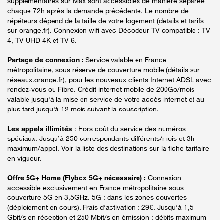
supplémentaires sur Max sont accessibles de manière séparée
chaque 72h après la demande précédente. Le nombre de
répéteurs dépend de la taille de votre logement (détails et tarifs
sur orange.fr). Connexion wifi avec Décodeur TV compatible : TV
4, TV UHD 4K et TV 6.
Partage de connexion :
Service valable en France
métropolitaine, sous réserve de couverture mobile (détails sur
réseaux.orange.fr), pour les nouveaux clients Internet ADSL avec
rendez-vous ou Fibre. Crédit internet mobile de 200Go/mois
valable jusqu'à la mise en service de votre accès internet et au
plus tard jusqu'à 12 mois suivant la souscription.
Les appels illimités
: Hors coût du service des numéros
spéciaux. Jusqu’à 250 correspondants différents/mois et 3h
maximum/appel. Voir la liste des destinations sur la fiche tarifaire
en vigueur.
Offre 5G+ Home (Flybox 5G+ nécessaire) :
Connexion
accessible exclusivement en France métropolitaine sous
couverture 5G en 3,5GHz. 5G : dans les zones couvertes
(déploiement en cours). Frais d’activation : 29€. Jusqu’à 1,5
Gbit/s en réception et 250 Mbit/s en émission : débits maximum