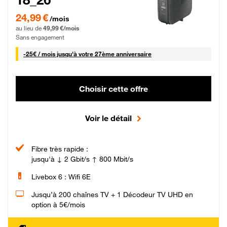
24,99 € par mois pendant 0 mois puis 49,99 € par mois, Sans engagement
24,99 €
/mois
au lieu de
49,99 €/mois
Sans engagement
25 € par mois
-
25€ / mois
jusqu'à votre 27ème anniversaire
Choisir cette offre
Voir le détail
Fibre très rapide :
jusqu'à ↓ 2 Gbit/s ↑ 800 Mbit/s
Livebox 6 : Wifi 6E
Jusqu’à 200 chaînes TV + 1 Décodeur TV UHD en
option à 5€/mois