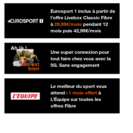
Eurosport 1 inclus à partir de
l’offre Livebox Classic Fibre
29,99 € par mois
à
29,99€/mois
pendant 12
42,99 € par m
mois puis
42,99€/mois
Une super connexion pour
tout faire chez vous avec la
5G. Sans engagement
Le meilleur du sport vous
attend :
1 mois offert
à
L’Équipe sur toutes les
offres Fibre