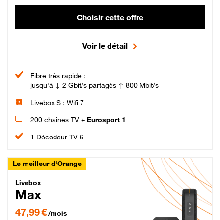
Choisir cette offre
Voir le détail
Fibre très rapide :
jusqu'à ↓ 2 Gbit/s partagés ↑ 800 Mbit/s
Livebox S : Wifi 7
200 chaînes TV +
Eurosport 1
1 Décodeur TV 6
Le meilleur d'Orange
Livebox Max Fibre
Livebox
Max
47,99 € par mois pendant 12 mois puis 57,99 € par mois, Engagement 12 moi
47,99 €
/mois