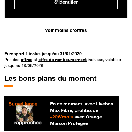
S'identifier
Voir moins d'offres
Eurosport 1 inclus jusqu'au 31/01/2029.
Prix des
offres
et
offre de remboursement
incluses, valables
jusqu’au 19/08/2026.
Les bons plans du moment
En ce moment, avec Livebox
Max Fibre, profitez de
20 € par mois
-
20€/mois
avec Orange
Maison Protégée