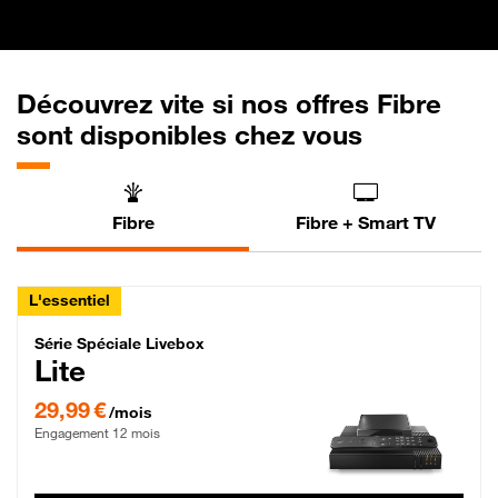
Découvrez vite si nos offres Fibre
sont disponibles chez vous
Fibre
Fibre + Smart TV
L'essentiel
Série Spéciale Livebox Lite Fibre
Série Spéciale Livebox
Lite
29,99 € par mois , Engagement 12 mois
29,99 €
/mois
Engagement 12 mois