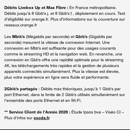
Débits Livebox Up et Max Fibre :
En France métropolitaine.
Débits jusqu’à 8 Gbit/s↓ et 8 Gbit/s↑, déploiement en cours. Test
d’éligibilité sur orange.fr. Plus d’informations sur la couverture sur
reseaux.orange.fr
Les
Mbit/s
(Mégabits par seconde) et
Gbit/s
(Gigabits par
seconde) mesurent la vitesse de connexion Internet. Une
connexion en Mbt/s est suffisante pour des usages courants
comme le streaming HD et la navigation web. En revanche, une
connexion en Gbt/s offre une rapidité optimale pour le streaming
4K, les téléchargements très rapides et la gestion de plusieurs
appareils connectés simultanément. Plus la vitesse est élevée,
plus votre expérience en ligne sera fluide et performante.
2Gbit/s partagés
: Débits max théoriques, jusqu’à 1 Gbit/s par
port Ethernet, dans la limite de 2 Gbit/s utilisés simultanément sur
l’ensemble des ports Ethernet et en Wi-Fi.
** Service Client de l'Année 2026 :
Étude Ipsos bva – Viséo CI –
Plus d'infos sur
escda.fr