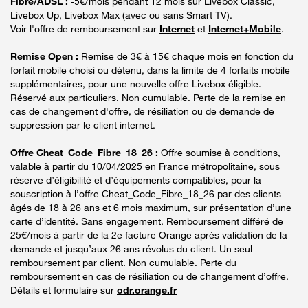
Fibre/ADSL :
-5€/mois pendant 12 mois sur Livebox Classic,
Livebox Up, Livebox Max (avec ou sans Smart TV).
Voir l'offre de remboursement sur
Internet
et
Internet+Mobile
.
Remise Open :
Remise de 3€ à 15€ chaque mois en fonction du
forfait mobile choisi ou détenu, dans la limite de 4 forfaits mobile
supplémentaires, pour une nouvelle offre Livebox éligible.
Réservé aux particuliers. Non cumulable. Perte de la remise en
cas de changement d'offre, de résiliation ou de demande de
suppression par le client internet.
Offre Cheat_Code_Fibre_18_26 :
Offre soumise à conditions,
valable à partir du 10/04/2025 en France métropolitaine, sous
réserve d’éligibilité et d’équipements compatibles, pour la
souscription à l’offre Cheat_Code_Fibre_18_26 par des clients
âgés de 18 à 26 ans et 6 mois maximum, sur présentation d’une
carte d’identité. Sans engagement. Remboursement différé de
25€/mois à partir de la 2e facture Orange après validation de la
demande et jusqu’aux 26 ans révolus du client. Un seul
remboursement par client. Non cumulable. Perte du
remboursement en cas de résiliation ou de changement d’offre.
Détails et formulaire sur
odr.orange.fr