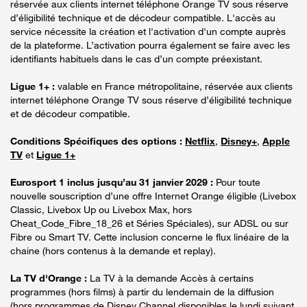
réservée aux clients internet téléphone Orange TV sous réserve
d’éligibilité technique et de décodeur compatible. L'accès au
service nécessite la création et l'activation d'un compte auprès
de la plateforme. L’activation pourra également se faire avec les
identifiants habituels dans le cas d’un compte préexistant.
Ligue 1+ :
valable en France métropolitaine, réservée aux clients
internet téléphone Orange TV sous réserve d’éligibilité technique
et de décodeur compatible.
Conditions Spécifiques des options :
Netflix
,
Disney+
,
Apple
TV
et
Ligue 1+
Eurosport 1 inclus jusqu’au 31 janvier 2029 :
Pour toute
nouvelle souscription d’une offre Internet Orange éligible (Livebox
Classic, Livebox Up ou Livebox Max, hors
Cheat_Code_Fibre_18_26 et Séries Spéciales), sur ADSL ou sur
Fibre ou Smart TV. Cette inclusion concerne le flux linéaire de la
chaine (hors contenus à la demande et replay).
La TV d'Orange :
La TV à la demande Accès à certains
programmes (hors films) à partir du lendemain de la diffusion
(hors programmes de Disney Channel disponibles le lundi suivant