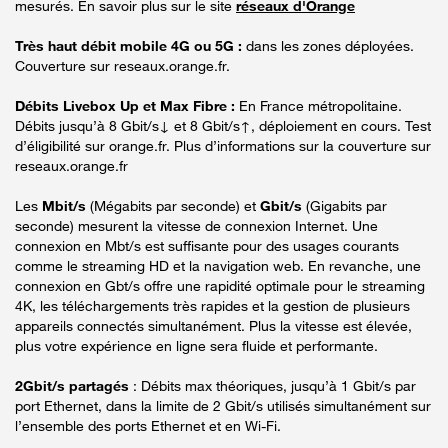
mesurés. En savoir plus sur le site
réseaux d'Orange
Très haut débit mobile 4G ou 5G :
dans les zones déployées.
Couverture sur reseaux.orange.fr.
Débits Livebox Up et Max Fibre :
En France métropolitaine.
Débits jusqu’à 8 Gbit/s↓ et 8 Gbit/s↑, déploiement en cours. Test
d’éligibilité sur orange.fr. Plus d’informations sur la couverture sur
reseaux.orange.fr
Les
Mbit/s
(Mégabits par seconde) et
Gbit/s
(Gigabits par
seconde) mesurent la vitesse de connexion Internet. Une
connexion en Mbt/s est suffisante pour des usages courants
comme le streaming HD et la navigation web. En revanche, une
connexion en Gbt/s offre une rapidité optimale pour le streaming
4K, les téléchargements très rapides et la gestion de plusieurs
appareils connectés simultanément. Plus la vitesse est élevée,
plus votre expérience en ligne sera fluide et performante.
2Gbit/s partagés
: Débits max théoriques, jusqu’à 1 Gbit/s par
port Ethernet, dans la limite de 2 Gbit/s utilisés simultanément sur
l’ensemble des ports Ethernet et en Wi-Fi.