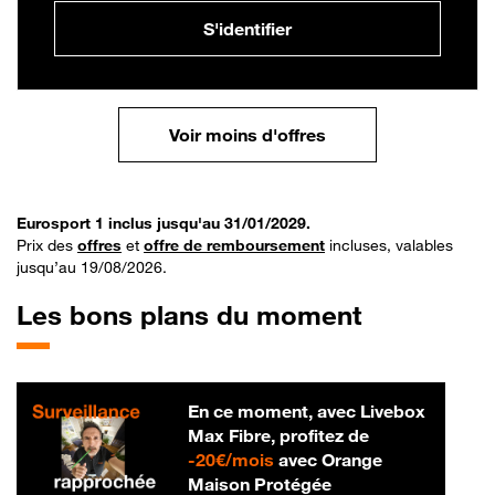
S'identifier
Voir moins d'offres
Eurosport 1 inclus jusqu'au 31/01/2029.
Prix des
offres
et
offre de remboursement
incluses, valables
jusqu’au 19/08/2026.
Les bons plans du moment
En ce moment, avec Livebox
Max Fibre, profitez de
20 € par mois
-
20€/mois
avec Orange
Maison Protégée