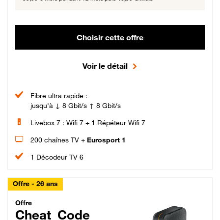
Choisir cette offre
Voir le détail
Fibre ultra rapide :
jusqu'à ↓ 8 Gbit/s ↑ 8 Gbit/s
Livebox 7 : Wifi 7 + 1 Répéteur Wifi 7
200 chaînes TV +
Eurosport 1
1 Décodeur TV 6
Offre - 26 ans
Cheat_Code Fibre_18_26
Offre
Cheat_Code