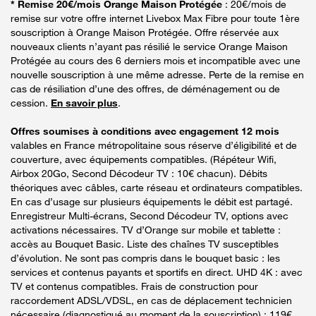
* Remise 20€/mois Orange Maison Protégée
: 20€/mois de
remise sur votre offre internet Livebox Max Fibre pour toute 1ère
souscription à Orange Maison Protégée. Offre réservée aux
nouveaux clients n’ayant pas résilié le service Orange Maison
Protégée au cours des 6 derniers mois et incompatible avec une
nouvelle souscription à une même adresse. Perte de la remise en
cas de résiliation d’une des offres, de déménagement ou de
cession.
En savoir plus
.
Offres soumises à conditions avec engagement 12 mois
valables en France métropolitaine sous réserve d’éligibilité et de
couverture, avec équipements compatibles. (Répéteur Wifi,
Airbox 20Go, Second Décodeur TV : 10€ chacun). Débits
théoriques avec câbles, carte réseau et ordinateurs compatibles.
En cas d’usage sur plusieurs équipements le débit est partagé.
Enregistreur Multi-écrans, Second Décodeur TV, options avec
activations nécessaires. TV d’Orange sur mobile et tablette :
accès au Bouquet Basic. Liste des chaînes TV susceptibles
d’évolution. Ne sont pas compris dans le bouquet basic : les
services et contenus payants et sportifs en direct. UHD 4K : avec
TV et contenus compatibles. Frais de construction pour
raccordement ADSL/VDSL, en cas de déplacement technicien
nécessaire (diagnostiqué au moment de la souscription) : 119€.