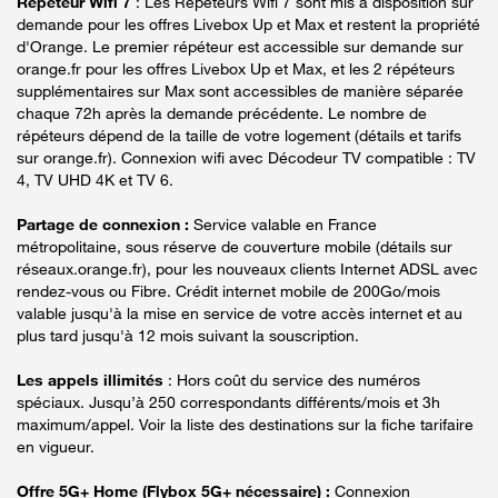
Répéteur Wifi 7
: Les Répéteurs Wifi 7 sont mis à disposition sur
demande pour les offres Livebox Up et Max et restent la propriété
d'Orange. Le premier répéteur est accessible sur demande sur
orange.fr pour les offres Livebox Up et Max, et les 2 répéteurs
supplémentaires sur Max sont accessibles de manière séparée
chaque 72h après la demande précédente. Le nombre de
répéteurs dépend de la taille de votre logement (détails et tarifs
sur orange.fr). Connexion wifi avec Décodeur TV compatible : TV
4, TV UHD 4K et TV 6.
Partage de connexion :
Service valable en France
métropolitaine, sous réserve de couverture mobile (détails sur
réseaux.orange.fr), pour les nouveaux clients Internet ADSL avec
rendez-vous ou Fibre. Crédit internet mobile de 200Go/mois
valable jusqu'à la mise en service de votre accès internet et au
plus tard jusqu'à 12 mois suivant la souscription.
Les appels illimités
: Hors coût du service des numéros
spéciaux. Jusqu’à 250 correspondants différents/mois et 3h
maximum/appel. Voir la liste des destinations sur la fiche tarifaire
en vigueur.
Offre 5G+ Home (Flybox 5G+ nécessaire) :
Connexion