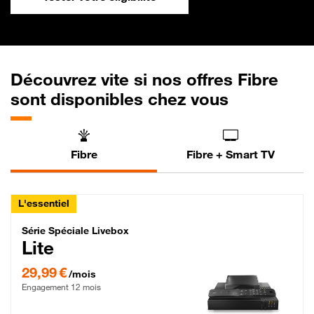
Découvrez vite si nos offres Fibre
sont disponibles chez vous
Fibre
Fibre + Smart TV
L'essentiel
Série Spéciale Livebox Lite Fibre
Série Spéciale Livebox
Lite
29,99 € par mois , Engagement 12 mois
29,99 €
/mois
Engagement 12 mois