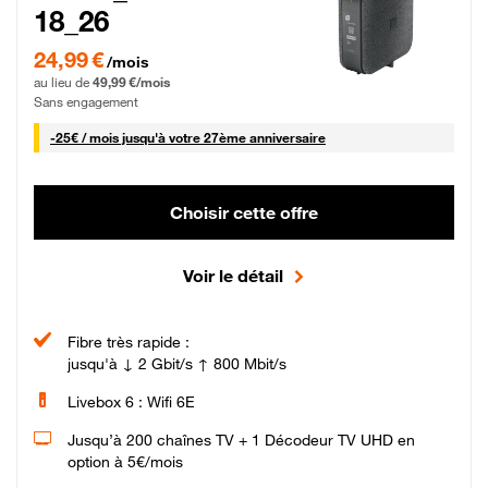
18_26
24,99 € par mois pendant 0 mois puis 49,99 € par mois, Sans engagement
24,99 €
/mois
au lieu de
49,99 €/mois
Sans engagement
25 € par mois
-
25€ / mois
jusqu'à votre 27ème anniversaire
Choisir cette offre
Voir le détail
Fibre très rapide :
jusqu'à ↓ 2 Gbit/s ↑ 800 Mbit/s
Livebox 6 : Wifi 6E
Jusqu’à 200 chaînes TV + 1 Décodeur TV UHD en
option à 5€/mois