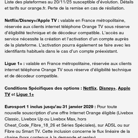
Liste des plateformes au 20/11/25 susceptible d’évolution. Détails
et tarifs sur orange.fr. Perte de la remise en cas de résiliation.
Netflix/Disney+/Apple TV :
valable en France métropolitaine,
réservée aux clients internet téléphone Orange TV sous réserve
d’éligibilité technique et de décodeur compatible. L'accès au
service nécessite la création et l'activation d'un compte auprès
de la plateforme. L’activation pourra également se faire avec les
identifiants habituels dans le cas d’un compte préexistant.
Ligue 1+ :
valable en France métropolitaine, réservée aux clients
internet téléphone Orange TV sous réserve d’éligibilité technique
et de décodeur compatible.
Conditions Spécifiques des options :
Netflix
,
Disney+
,
Apple
TV
et
Ligue 1+
Eurosport 1 inclus jusqu’au 31 janvier 2029 :
Pour toute
nouvelle souscription d’une offre Internet Orange éligible (Livebox
Classic, Livebox Up ou Livebox Max, hors
Cheat_Code_Fibre_18_26 et Séries Spéciales), sur ADSL ou sur
Fibre ou Smart TV. Cette inclusion concerne le flux linéaire de la
chaine (hors contenus à la demande et replay).