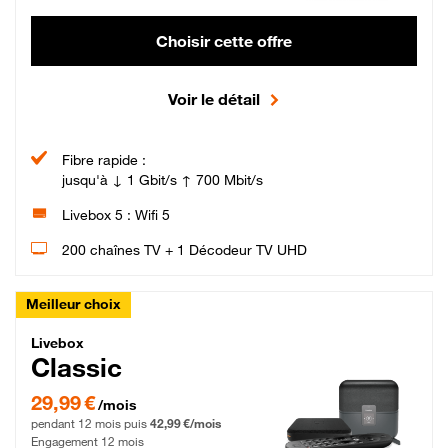
Choisir cette offre
Voir le détail
Fibre rapide :
jusqu'à ↓ 1 Gbit/s ↑ 700 Mbit/s
Livebox 5 : Wifi 5
200 chaînes TV + 1 Décodeur TV UHD
Meilleur choix
Livebox Classic Fibre
Livebox
Classic
29,99 € par mois pendant 12 mois puis 42,99 € par mois, Engagement 12 moi
29,99 €
/mois
pendant 12 mois puis
42,99 €/mois
Engagement 12 mois