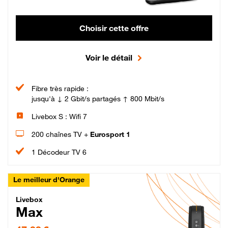
Choisir cette offre
Voir le détail
Fibre très rapide :
jusqu'à ↓ 2 Gbit/s partagés ↑ 800 Mbit/s
Livebox S : Wifi 7
200 chaînes TV +
Eurosport 1
1 Décodeur TV 6
Le meilleur d'Orange
Livebox Max Fibre
Livebox
Max
47,99 € par mois pendant 12 mois puis 57,99 € par mois, Engagement 12 moi