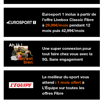
Eurosport 1 inclus à partir de
l’offre Livebox Classic Fibre
29,99 € par mois
à
29,99€/mois
pendant 12
42,99 € par m
mois puis
42,99€/mois
Une super connexion pour
tout faire chez vous avec la
5G. Sans engagement
Le meilleur du sport vous
attend :
1 mois offert
à
L’Équipe sur toutes les
offres Fibre