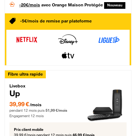
-20€/mois
avec Orange Maison Protégée
Nouveau
-5€/mois de remise par plateforme
Fibre ultra rapide
Livebox Up Fibre
Livebox
Up
39,99 € par mois pendant 12 mois puis 51,99 € par mois, Engagement 12 moi
39,99 €
/mois
pendant 12 mois puis
51,99 €/mois
Engagement 12 mois
Prix client mobile
39,99 €/mois
pendant 12 mois puis
46,99 €/mois