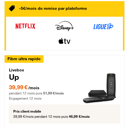
-5€/mois de remise par plateforme
Fibre ultra rapide
Livebox Up Fibre
Livebox
Up
39,99 € par mois pendant 12 mois puis 51,99 € par mois, Engagement 12 moi
39,99 €
/mois
pendant 12 mois puis
51,99 €/mois
Engagement 12 mois
Prix client mobile
39,99 €/mois
pendant 12 mois puis
46,99 €/mois