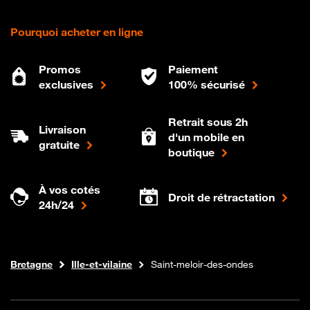
Pourquoi acheter en ligne
Promos
Paiement
exclusives
100% sécurisé
Retrait sous 2h
Livraison
d'un mobile en
gratuite
boutique
À vos cotés
Droit de rétractation
24h/24
Internet fibre
Boutique Orange
Bretagne
Ille-et-vilaine
Saint-meloir-des-ondes