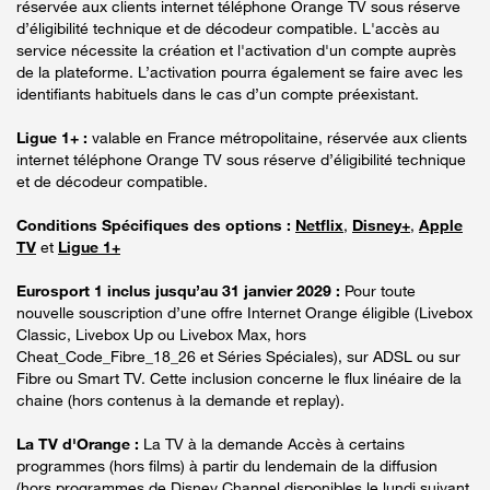
réservée aux clients internet téléphone Orange TV sous réserve
d’éligibilité technique et de décodeur compatible. L'accès au
service nécessite la création et l'activation d'un compte auprès
de la plateforme. L’activation pourra également se faire avec les
identifiants habituels dans le cas d’un compte préexistant.
Ligue 1+ :
valable en France métropolitaine, réservée aux clients
internet téléphone Orange TV sous réserve d’éligibilité technique
et de décodeur compatible.
Conditions Spécifiques des options :
Netflix
,
Disney+
,
Apple
TV
et
Ligue 1+
Eurosport 1 inclus jusqu’au 31 janvier 2029 :
Pour toute
nouvelle souscription d’une offre Internet Orange éligible (Livebox
Classic, Livebox Up ou Livebox Max, hors
Cheat_Code_Fibre_18_26 et Séries Spéciales), sur ADSL ou sur
Fibre ou Smart TV. Cette inclusion concerne le flux linéaire de la
chaine (hors contenus à la demande et replay).
La TV d'Orange :
La TV à la demande Accès à certains
programmes (hors films) à partir du lendemain de la diffusion
(hors programmes de Disney Channel disponibles le lundi suivant