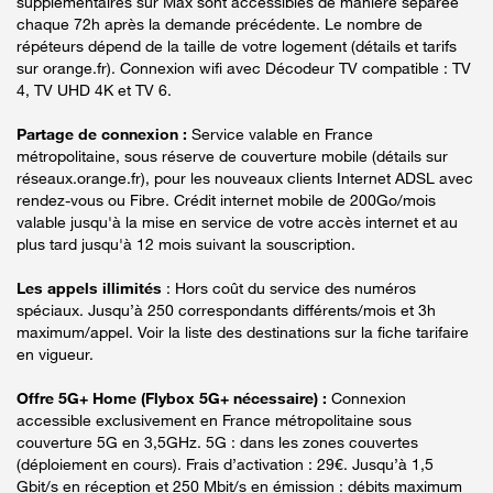
supplémentaires sur Max sont accessibles de manière séparée
chaque 72h après la demande précédente. Le nombre de
répéteurs dépend de la taille de votre logement (détails et tarifs
sur orange.fr). Connexion wifi avec Décodeur TV compatible : TV
4, TV UHD 4K et TV 6.
Partage de connexion :
Service valable en France
métropolitaine, sous réserve de couverture mobile (détails sur
réseaux.orange.fr), pour les nouveaux clients Internet ADSL avec
rendez-vous ou Fibre. Crédit internet mobile de 200Go/mois
valable jusqu'à la mise en service de votre accès internet et au
plus tard jusqu'à 12 mois suivant la souscription.
Les appels illimités
: Hors coût du service des numéros
spéciaux. Jusqu’à 250 correspondants différents/mois et 3h
maximum/appel. Voir la liste des destinations sur la fiche tarifaire
en vigueur.
Offre 5G+ Home (Flybox 5G+ nécessaire) :
Connexion
accessible exclusivement en France métropolitaine sous
couverture 5G en 3,5GHz. 5G : dans les zones couvertes
(déploiement en cours). Frais d’activation : 29€. Jusqu’à 1,5
Gbit/s en réception et 250 Mbit/s en émission : débits maximum