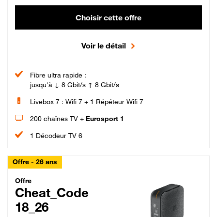
Choisir cette offre
Voir le détail
Fibre ultra rapide :
jusqu'à ↓ 8 Gbit/s ↑ 8 Gbit/s
Livebox 7 : Wifi 7 + 1 Répéteur Wifi 7
200 chaînes TV +
Eurosport 1
1 Décodeur TV 6
Offre - 26 ans
Cheat_Code Fibre_18_26
Offre
Cheat_Code
18_26