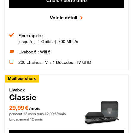
Choisir cette offre
Voir le détail
Fibre rapide :
jusqu'à ↓ 1 Gbit/s ↑ 700 Mbit/s
Livebox 5 : Wifi 5
200 chaînes TV + 1 Décodeur TV UHD
Meilleur choix
Livebox Classic Fibre
Livebox
Classic
29,99 € par mois pendant 12 mois puis 42,99 € par mois, Engagement 12 moi
29,99 €
/mois
pendant 12 mois puis
42,99 €/mois
Engagement 12 mois