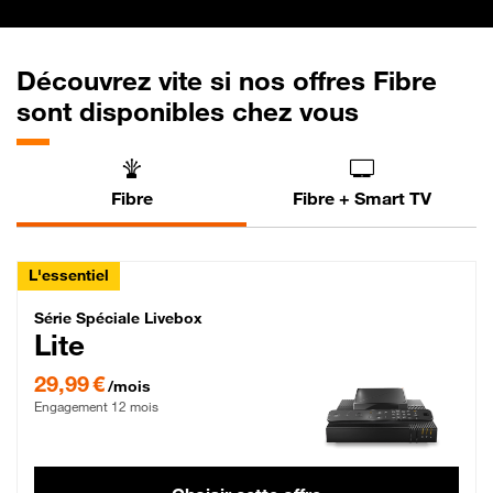
Découvrez vite si nos offres Fibre
sont disponibles chez vous
Fibre
Fibre + Smart TV
L'essentiel
Série Spéciale Livebox Lite Fibre
Série Spéciale Livebox
Lite
29,99 € par mois , Engagement 12 mois
29,99 €
/mois
Engagement 12 mois