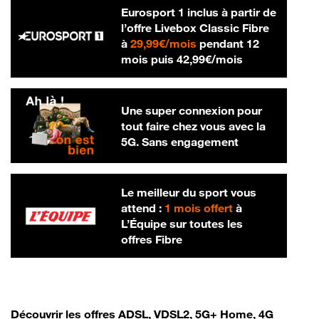
Eurosport 1 inclus à partir de
l’offre Livebox Classic Fibre
29,99 € par mois
à
29,99€/mois
pendant 12
42,99 € par m
mois puis
42,99€/mois
Une super connexion pour
tout faire chez vous avec la
5G. Sans engagement
Le meilleur du sport vous
attend :
1 mois offert
à
L’Équipe sur toutes les
offres Fibre
Découvrir les offres ADSL, VDSL2, 5G+ Home, 4G