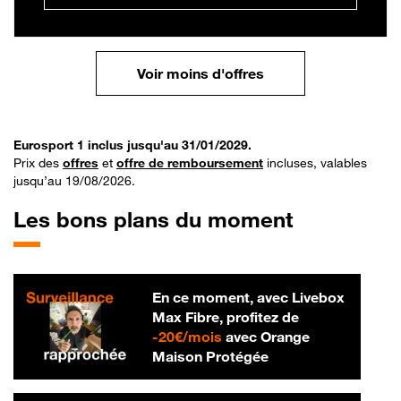
Voir moins d'offres
Eurosport 1 inclus jusqu'au 31/01/2029.
Prix des
offres
et
offre de remboursement
incluses, valables
jusqu’au 19/08/2026.
Les bons plans du moment
En ce moment, avec Livebox
Max Fibre, profitez de
20 € par mois
-
20€/mois
avec Orange
Maison Protégée