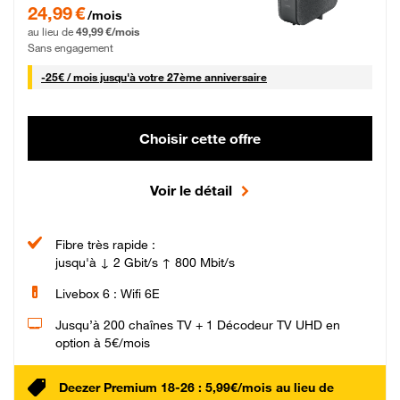
24,99 € par mois pendant 0 mois puis 49,99 € par mois, Sans engagement
24,99 €
/mois
au lieu de
49,99 €/mois
Sans engagement
25 € par mois
-
25€ / mois
jusqu'à votre 27ème anniversaire
Choisir cette offre
Voir le détail
Fibre très rapide :
jusqu'à ↓ 2 Gbit/s ↑ 800 Mbit/s
Livebox 6 : Wifi 6E
Jusqu’à 200 chaînes TV + 1 Décodeur TV UHD en
option à 5€/mois
Deezer Premium 18-26 : 5,99€/mois au lieu de