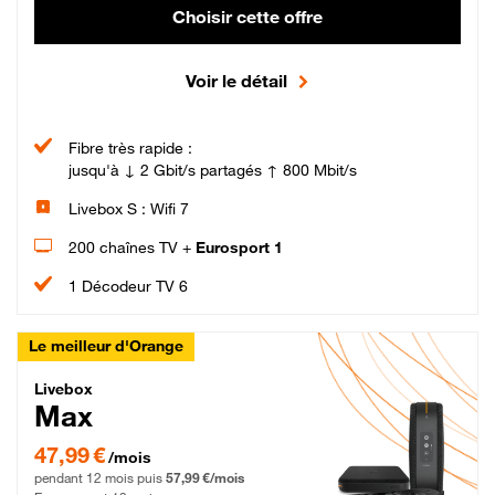
Choisir cette offre
Voir le détail
Fibre très rapide :
jusqu'à ↓ 2 Gbit/s partagés ↑ 800 Mbit/s
Livebox S : Wifi 7
200 chaînes TV +
Eurosport 1
1 Décodeur TV 6
Le meilleur d'Orange
Livebox Max Fibre
Livebox
Max
47,99 € par mois pendant 12 mois puis 57,99 € par mois, Engagement 12 moi
47,99 €
/mois
pendant 12 mois puis
57,99 €/mois