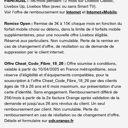
Fibre/ADSL :
-5€/mois pendant 12 mois sur Livebox Classic,
Livebox Up, Livebox Max (avec ou sans Smart TV).
Voir l'offre de remboursement sur
Internet
et
Internet+Mobile
.
Remise Open :
Remise de 3€ à 15€ chaque mois en fonction du
forfait mobile choisi ou détenu, dans la limite de 4 forfaits mobile
supplémentaires, pour une nouvelle offre Livebox éligible.
Réservé aux particuliers. Non cumulable. Perte de la remise en
cas de changement d'offre, de résiliation ou de demande de
suppression par le client internet.
Offre Cheat_Code_Fibre_18_26 :
Offre soumise à conditions,
valable à partir du 10/04/2025 en France métropolitaine, sous
réserve d’éligibilité et d’équipements compatibles, pour la
souscription à l’offre Cheat_Code_Fibre_18_26 par des clients
âgés de 18 à 26 ans et 6 mois maximum, sur présentation d’une
carte d’identité. Sans engagement. Remboursement différé de
25€/mois à partir de la 2e facture Orange après validation de la
demande et jusqu’aux 26 ans révolus du client. Un seul
remboursement par client. Non cumulable. Perte du
remboursement en cas de résiliation ou de changement d’offre.
Détails et formulaire sur
odr.orange.fr