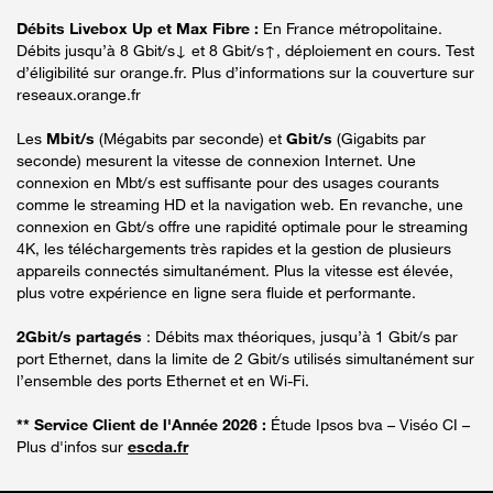
Débits Livebox Up et Max Fibre :
En France métropolitaine.
Débits jusqu’à 8 Gbit/s↓ et 8 Gbit/s↑, déploiement en cours. Test
d’éligibilité sur orange.fr. Plus d’informations sur la couverture sur
reseaux.orange.fr
Les
Mbit/s
(Mégabits par seconde) et
Gbit/s
(Gigabits par
seconde) mesurent la vitesse de connexion Internet. Une
connexion en Mbt/s est suffisante pour des usages courants
comme le streaming HD et la navigation web. En revanche, une
connexion en Gbt/s offre une rapidité optimale pour le streaming
4K, les téléchargements très rapides et la gestion de plusieurs
appareils connectés simultanément. Plus la vitesse est élevée,
plus votre expérience en ligne sera fluide et performante.
2Gbit/s partagés
: Débits max théoriques, jusqu’à 1 Gbit/s par
port Ethernet, dans la limite de 2 Gbit/s utilisés simultanément sur
l’ensemble des ports Ethernet et en Wi-Fi.
** Service Client de l'Année 2026 :
Étude Ipsos bva – Viséo CI –
Plus d'infos sur
escda.fr