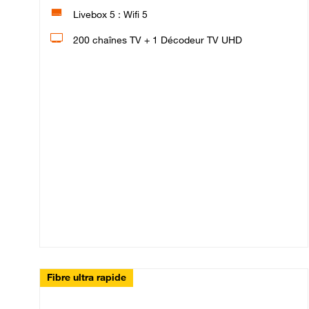
Livebox 5 : Wifi 5
200 chaînes TV + 1 Décodeur TV UHD
Fibre ultra rapide