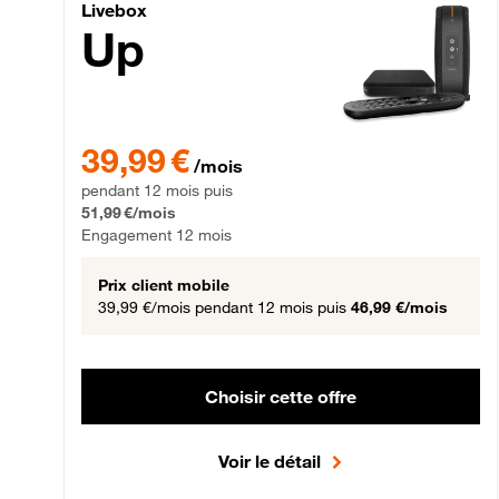
Livebox Up Fibre
Livebox
Up
39,99 € par mois pendant 12 mois puis 51,99 € par mois,
39,99 €
/mois
pendant 12 mois puis
51,99 €/mois
Engagement 12 mois
Prix client mobile
39,99 €/mois
pendant 12 mois puis
46,99 €/mois
Choisir cette offre
Voir le détail