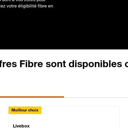
ez votre éligibilité fibre en
fres Fibre sont disponibles
Meilleur choix
Lite Fibre
Livebox Classic Fibre
Livebox