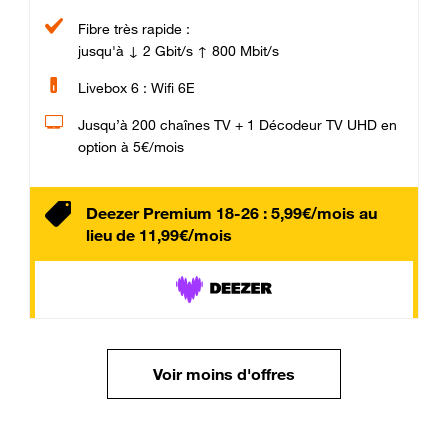
Fibre très rapide :
jusqu'à ↓ 2 Gbit/s ↑ 800 Mbit/s
Livebox 6 : Wifi 6E
Jusqu’à 200 chaînes TV + 1 Décodeur TV UHD en
option à 5€/mois
Deezer Premium 18-26 : 5,99€/mois au
lieu de 11,99€/mois
Voir moins d'offres