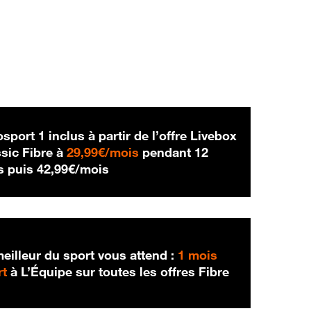
sport 1 inclus à partir de l’offre Livebox
29,99 € par mois
sic Fibre à
29,99€/mois
pendant 12
42,99 € par mois
s puis
42,99€/mois
eilleur du sport vous attend :
1 mois
rt
à L’Équipe sur toutes les offres Fibre