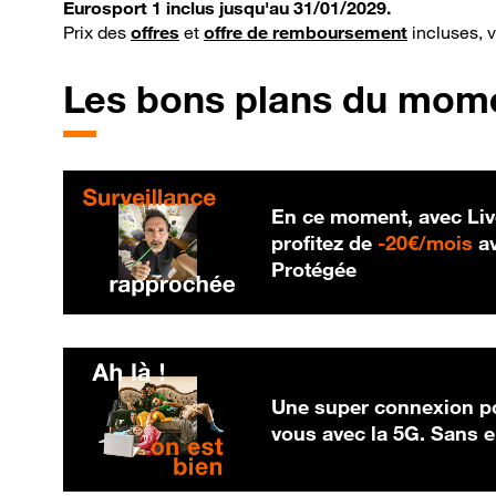
Eurosport 1 inclus jusqu'au 31/01/2029.
Prix des
offres
et
offre de remboursement
incluses, 
Les bons plans du mom
En ce moment, avec Liv
20
profitez de
-
20€/mois
av
Protégée
Une super connexion po
vous avec la 5G. Sans