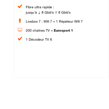
Fibre ultra rapide :
jusqu'à ↓ 8 Gbit/s ↑ 8 Gbit/s
Livebox 7 : Wifi 7 + 1 Répéteur Wifi 7
200 chaînes TV +
Eurosport 1
1 Décodeur TV 6