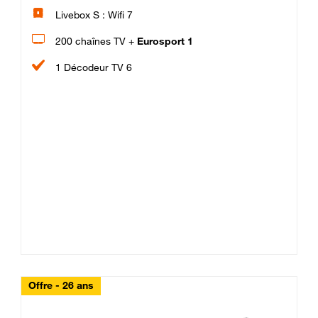
Livebox S : Wifi 7
200 chaînes TV +
Eurosport 1
1 Décodeur TV 6
Offre - 26 ans