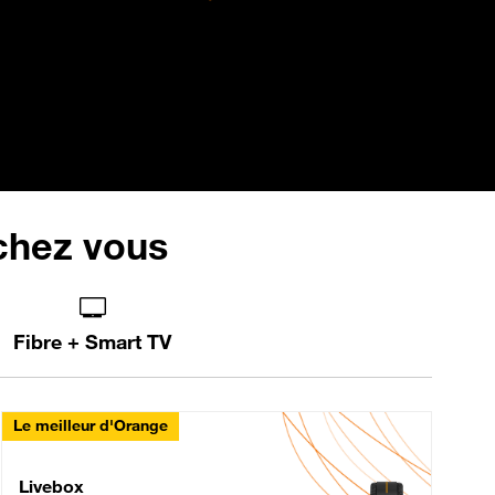
 chez vous
Fibre + Smart TV
Le meilleur d'Orange
Livebox Max Fibre
Livebox