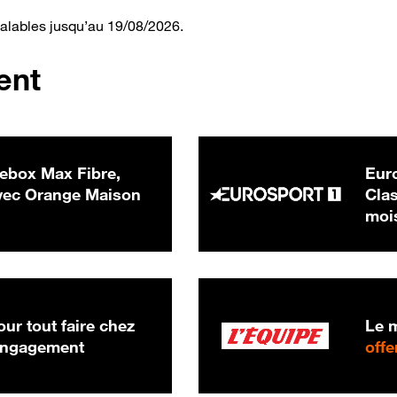
valables jusqu’au 19/08/2026.
ent
ebox Max Fibre,
Euro
 € par mois
ec Orange Maison
Clas
moi
ur tout faire chez
Le m
 engagement
offe