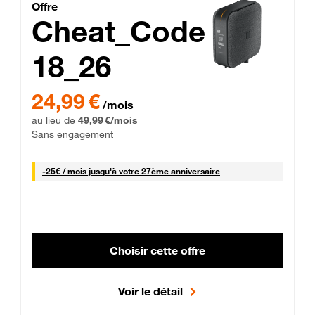
Cheat_Code Fibre_18_26
Offre
Cheat_Code
18_26
 Engagement 12 mois
24,99 € par mois pendant 0 mois puis 49,99 € par mois, Sans 
24,99 €
/mois
au lieu de
49,99 €/mois
Sans engagement
25 € par mois
-
25€ / mois
jusqu'à votre 27ème anniversaire
Choisir cette offre
Voir le détail