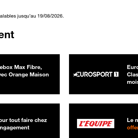
valables jusqu’au 19/08/2026.
ent
ebox Max Fibre,
Euro
 € par mois
ec Orange Maison
Clas
moi
ur tout faire chez
Le m
 engagement
offe