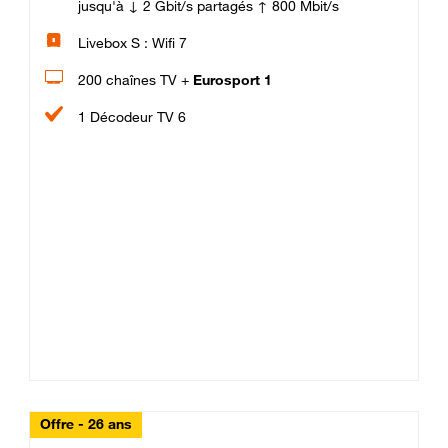
jusqu'à ↓ 2 Gbit/s partagés ↑ 800 Mbit/s
Livebox S : Wifi 7
200 chaînes TV +
Eurosport 1
1 Décodeur TV 6
Offre - 26 ans