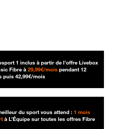
sport 1 inclus à partir de l’offre Livebox
29,99 € par mois
sic Fibre à
29,99€/mois
pendant 12
42,99 € par mois
s puis
42,99€/mois
eilleur du sport vous attend :
1 mois
rt
à L’Équipe sur toutes les offres Fibre