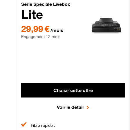
Série Spéciale Livebox 
Série Spéciale Livebox
Lite
29,99 € par mois , Engagement 12 mois
29,99 €
/mois
Engagement 12 mois
Choisir cette offre
Voir le détail
Fibre rapide :