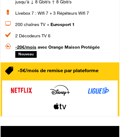
jusqu'à ↓ 8 Gbit/s ↑ 8 Gbit/s
Livebox 7 : Wifi 7 + 3 Répéteurs Wifi 7
200 chaînes TV +
Eurosport 1
2 Décodeurs TV 6
-20€/mois
avec Orange Maison Protégée
Nouveau
-5€/mois de remise par plateforme