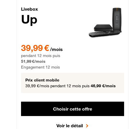
Livebox Up Fibre
Livebox
Up
39,99 € par mois pendant 12 mois puis 51,99 € par mois,
39,99 €
/mois
pendant 12 mois puis
51,99 €/mois
Engagement 12 mois
Prix client mobile
39,99 €/mois
pendant 12 mois puis
46,99 €/mois
Choisir cette offre
Voir le détail