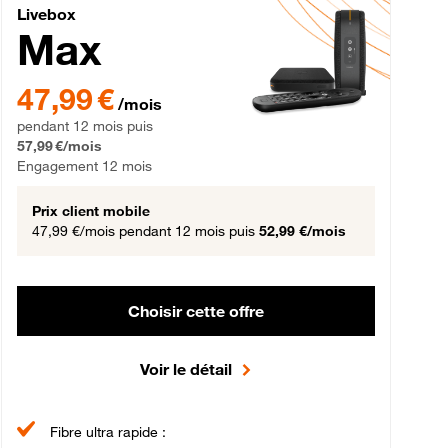
Livebox Max Fibre
Livebox
Max
gement 12 mois
47,99 € par mois pendant 12 mois puis 57,99 € par mois, Engageme
47,99 €
/mois
pendant 12 mois puis
57,99 €/mois
Engagement 12 mois
Prix client mobile
47,99 €/mois
pendant 12 mois puis
52,99 €/mois
Choisir cette offre
Voir le détail
Fibre ultra rapide :