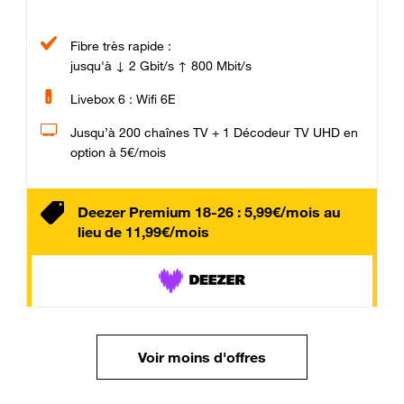
Fibre très rapide :
jusqu'à ↓ 2 Gbit/s ↑ 800 Mbit/s
Livebox 6 : Wifi 6E
Jusqu’à 200 chaînes TV + 1 Décodeur TV UHD en
option à 5€/mois
Deezer Premium 18-26 : 5,99€/mois au
lieu de 11,99€/mois
Voir moins d'offres