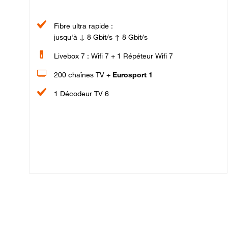
Fibre ultra rapide :
jusqu'à ↓ 8 Gbit/s ↑ 8 Gbit/s
Livebox 7 : Wifi 7 + 1 Répéteur Wifi 7
200 chaînes TV +
Eurosport 1
1 Décodeur TV 6