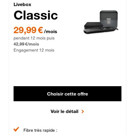
Lite Fibre
Livebox Classic Fibre
Livebox
Classic
29,99 € par mois pendant 12 mois puis 42,99 € par mois, Enga
29,99 €
/mois
pendant 12 mois puis
42,99 €/mois
Engagement 12 mois
Choisir cette offre
Voir le détail
Fibre très rapide :