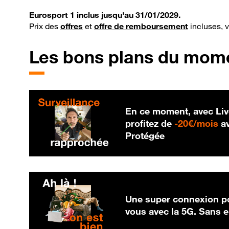
Eurosport 1 inclus jusqu'au 31/01/2029.
Prix des
offres
et
offre de remboursement
incluses, 
Les bons plans du mom
En ce moment, avec Liv
20
profitez de
-
20€/mois
av
Protégée
Une super connexion po
vous avec la 5G. Sans