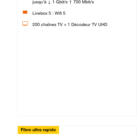
jusqu'à ↓ 1 Gbit/s ↑ 700 Mbit/s
Livebox 5 : Wifi 5
200 chaînes TV + 1 Décodeur TV UHD
Fibre ultra rapide