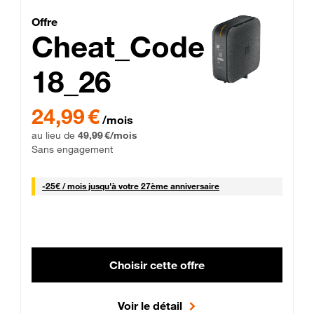
Cheat_Code Fibre_18_26
Offre
Cheat_Code
18_26
 Engagement 12 mois
24,99 € par mois pendant 0 mois puis 49,99 € par mois, Sans 
24,99 €
/mois
au lieu de
49,99 €/mois
Sans engagement
25 € par mois
-
25€ / mois
jusqu'à votre 27ème anniversaire
Choisir cette offre
Voir le détail