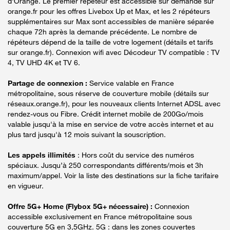
d'Orange. Le premier répéteur est accessible sur demande sur
orange.fr pour les offres Livebox Up et Max, et les 2 répéteurs
supplémentaires sur Max sont accessibles de manière séparée
chaque 72h après la demande précédente. Le nombre de
répéteurs dépend de la taille de votre logement (détails et tarifs
sur orange.fr). Connexion wifi avec Décodeur TV compatible : TV
4, TV UHD 4K et TV 6.
Partage de connexion :
Service valable en France
métropolitaine, sous réserve de couverture mobile (détails sur
réseaux.orange.fr), pour les nouveaux clients Internet ADSL avec
rendez-vous ou Fibre. Crédit internet mobile de 200Go/mois
valable jusqu'à la mise en service de votre accès internet et au
plus tard jusqu'à 12 mois suivant la souscription.
Les appels illimités
: Hors coût du service des numéros
spéciaux. Jusqu’à 250 correspondants différents/mois et 3h
maximum/appel. Voir la liste des destinations sur la fiche tarifaire
en vigueur.
Offre 5G+ Home (Flybox 5G+ nécessaire) :
Connexion
accessible exclusivement en France métropolitaine sous
couverture 5G en 3,5GHz. 5G : dans les zones couvertes