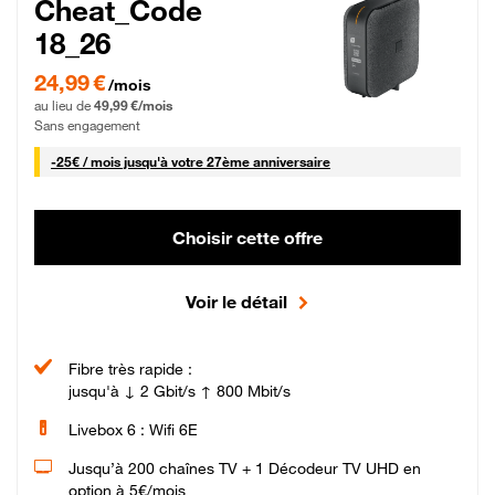
Cheat_Code
18_26
24,99 € par mois pendant 0 mois puis 49,99 € par mois, Sans engagement
24,99 €
/mois
au lieu de
49,99 €/mois
Sans engagement
25 € par mois
-
25€ / mois
jusqu'à votre 27ème anniversaire
Choisir cette offre
Voir le détail
Fibre très rapide :
jusqu'à ↓ 2 Gbit/s ↑ 800 Mbit/s
Livebox 6 : Wifi 6E
Jusqu’à 200 chaînes TV + 1 Décodeur TV UHD en
option à 5€/mois