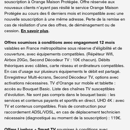
souscription à Orange Maison Protégée. Offre réservée aux
nouveaux clients n’ayant pas résilié le service Orange Maison
Protégée au cours des 6 derniers mois et incompatible avec une
nouvelle souscription à une même adresse. Perte de la remise en
cas de résiliation d’une des offres, de déménagement ou de
cession.
En savoir plus
.
Offres soumises à conditions avec engagement 12 mois
valables en France métropolitaine sous réserve d’éligibilité et de
couverture, avec équipements compatibles. (Répéteur Wifi,
Airbox 20Go, Second Décodeur TV : 10€ chacun). Débits
théoriques avec câbles, carte réseau et ordinateurs compatibles.
En cas d’usage sur plusieurs équipements le débit est partagé.
Enregistreur Multi-écrans, Second Décodeur TV, options avec
activations nécessaires. TV d’Orange sur mobile et tablette :
accès au Bouquet Basic. Liste des chaînes TV susceptibles
d’évolution. Ne sont pas compris dans le bouquet basic : les
services et contenus payants et sportifs en direct. UHD 4K : avec
TV et contenus compatibles. Frais de construction pour
raccordement ADSL/VDSL, en cas de déplacement technicien
nécessaire (diagnostiqué au moment de la souscription) : 119€.
Offres Livebox + Smart TV
soumises à conditions avec