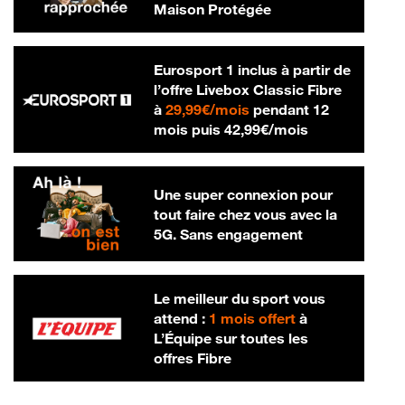
Maison Protégée
Eurosport 1 inclus à partir de
l’offre Livebox Classic Fibre
29,99 € par mois
à
29,99€/mois
pendant 12
42,99 € par m
mois puis
42,99€/mois
Une super connexion pour
tout faire chez vous avec la
5G. Sans engagement
Le meilleur du sport vous
attend :
1 mois offert
à
L’Équipe sur toutes les
offres Fibre