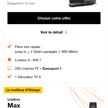
Engagement 12 mois
Choisir cette offre
Voir le détail
Fibre très rapide :
jusqu'à ↓ 2 Gbit/s partagés ↑ 800 Mbit/s
Livebox S : Wifi 7
200 chaînes TV +
Eurosport 1
1 Décodeur TV 6
Le meilleur d'Orange
Livebox Max Fibre
Livebox
Max