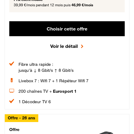
39,99 €/mois
pendant 12 mois puis
46,99 €/mois
Choisir cette offre
Voir le détail
Fibre ultra rapide :
jusqu'à ↓ 8 Gbit/s ↑ 8 Gbit/s
Livebox 7 : Wifi 7 + 1 Répéteur Wifi 7
200 chaînes TV +
Eurosport 1
1 Décodeur TV 6
Offre - 26 ans
Cheat_Code Fibre_18_26
Offre