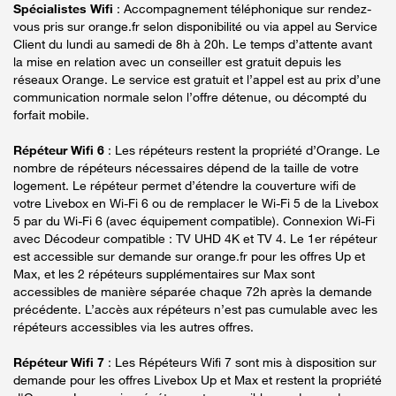
Spécialistes Wifi
: Accompagnement téléphonique sur rendez-
vous pris sur orange.fr selon disponibilité ou via appel au Service
Client du lundi au samedi de 8h à 20h. Le temps d’attente avant
la mise en relation avec un conseiller est gratuit depuis les
réseaux Orange. Le service est gratuit et l’appel est au prix d’une
communication normale selon l’offre détenue, ou décompté du
forfait mobile.
Répéteur Wifi 6
: Les répéteurs restent la propriété d’Orange. Le
nombre de répéteurs nécessaires dépend de la taille de votre
logement. Le répéteur permet d’étendre la couverture wifi de
votre Livebox en Wi-Fi 6 ou de remplacer le Wi-Fi 5 de la Livebox
5 par du Wi-Fi 6 (avec équipement compatible). Connexion Wi-Fi
avec Décodeur compatible : TV UHD 4K et TV 4. Le 1er répéteur
est accessible sur demande sur orange.fr pour les offres Up et
Max, et les 2 répéteurs supplémentaires sur Max sont
accessibles de manière séparée chaque 72h après la demande
précédente. L’accès aux répéteurs n’est pas cumulable avec les
répéteurs accessibles via les autres offres.
Répéteur Wifi 7
: Les Répéteurs Wifi 7 sont mis à disposition sur
demande pour les offres Livebox Up et Max et restent la propriété