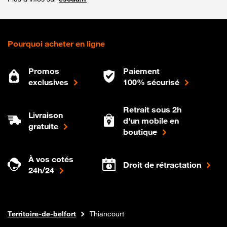
Pourquoi acheter en ligne
Promos
Paiement
exclusives
100% sécurisé
Retrait sous 2h
Livraison
d'un mobile en
gratuite
boutique
À vos cotés
Droit de rétractation
24h/24
Internet fibre
Boutique Orange
Bourgogne-franche-comte
Territoire-de-belfort
Thiancourt