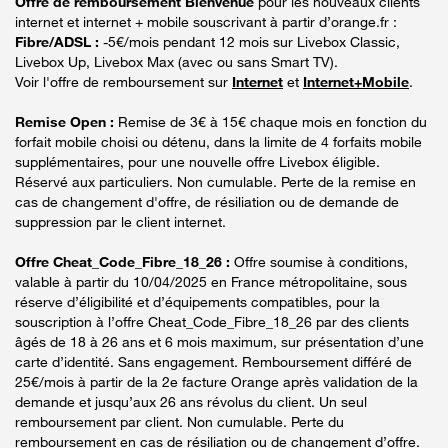
Offre de remboursement Bienvenue
pour les nouveaux clients
internet et internet + mobile souscrivant à partir d’orange.fr :
Fibre/ADSL :
-5€/mois pendant 12 mois sur Livebox Classic,
Livebox Up, Livebox Max (avec ou sans Smart TV).
Voir l'offre de remboursement sur
Internet
et
Internet+Mobile
.
Remise Open :
Remise de 3€ à 15€ chaque mois en fonction du
forfait mobile choisi ou détenu, dans la limite de 4 forfaits mobile
supplémentaires, pour une nouvelle offre Livebox éligible.
Réservé aux particuliers. Non cumulable. Perte de la remise en
cas de changement d'offre, de résiliation ou de demande de
suppression par le client internet.
Offre Cheat_Code_Fibre_18_26 :
Offre soumise à conditions,
valable à partir du 10/04/2025 en France métropolitaine, sous
réserve d’éligibilité et d’équipements compatibles, pour la
souscription à l’offre Cheat_Code_Fibre_18_26 par des clients
âgés de 18 à 26 ans et 6 mois maximum, sur présentation d’une
carte d’identité. Sans engagement. Remboursement différé de
25€/mois à partir de la 2e facture Orange après validation de la
demande et jusqu’aux 26 ans révolus du client. Un seul
remboursement par client. Non cumulable. Perte du
remboursement en cas de résiliation ou de changement d’offre.