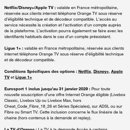
Netflix/Disney+/Apple TV :
valable en France métropolitaine,
réservée aux clients internet téléphone Orange TV sous réserve
d’éligibilité technique et de décodeur compatible. L'accès au
service nécessite la création et l'activation d'un compte auprès
de la plateforme. L’activation pourra également se faire avec les
identifiants habituels dans le cas d’un compte préexistant.
Ligue 1+ :
valable en France métropolitaine, réservée aux clients
internet téléphone Orange TV sous réserve d’éligibilité technique
et de décodeur compatible.
Conditions Spécifiques des options :
Netflix
,
Disney+
,
Apple
TV
et
Ligue 1+
Eurosport 1 inclus jusqu’au 31 janvier 2029 :
Pour toute
nouvelle souscription d’une offre Internet Orange éligible (Livebox
Classic, Livebox Up ou Livebox Max, hors
Cheat_Code_Fibre_18_26 et Séries Spéciales), sur ADSL ou sur
Fibre ou Smart TV. Cette inclusion concerne le flux linéaire de la
chaine (hors contenus à la demande et replay).
La TV d'Orange :
La TV à la demande Accès à certains