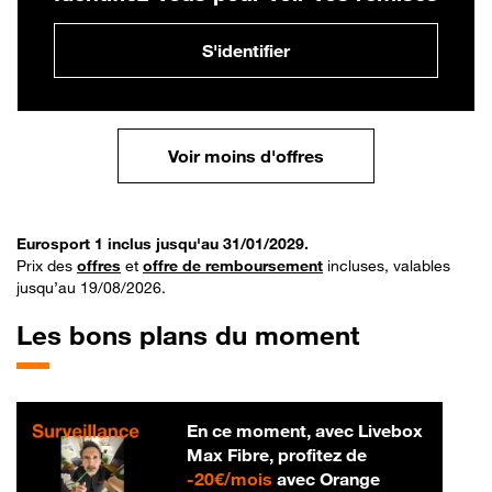
S'identifier
Voir moins d'offres
Eurosport 1 inclus jusqu'au 31/01/2029.
Prix des
offres
et
offre de remboursement
incluses, valables
jusqu’au 19/08/2026.
Les bons plans du moment
En ce moment, avec Livebox
Max Fibre, profitez de
20 € par mois
-
20€/mois
avec Orange