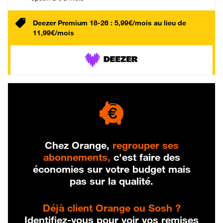
Deezer Premium 18-26 : 5,99€/mois au lieu de
11,99€/mois
Chez Orange,
regrouper ses
abonnements,
c'est faire des
économies sur votre budget mais
pas sur la qualité.
Déjà client Orange ou Sosh ?
Identifiez-vous pour voir vos remises