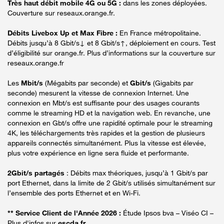
Très haut débit mobile 4G ou 5G :
dans les zones déployées.
Couverture sur reseaux.orange.fr.
Débits Livebox Up et Max Fibre :
En France métropolitaine.
Débits jusqu’à 8 Gbit/s↓ et 8 Gbit/s↑, déploiement en cours. Test
d’éligibilité sur orange.fr. Plus d’informations sur la couverture sur
reseaux.orange.fr
Les
Mbit/s
(Mégabits par seconde) et
Gbit/s
(Gigabits par
seconde) mesurent la vitesse de connexion Internet. Une
connexion en Mbt/s est suffisante pour des usages courants
comme le streaming HD et la navigation web. En revanche, une
connexion en Gbt/s offre une rapidité optimale pour le streaming
4K, les téléchargements très rapides et la gestion de plusieurs
appareils connectés simultanément. Plus la vitesse est élevée,
plus votre expérience en ligne sera fluide et performante.
2Gbit/s partagés
: Débits max théoriques, jusqu’à 1 Gbit/s par
port Ethernet, dans la limite de 2 Gbit/s utilisés simultanément sur
l’ensemble des ports Ethernet et en Wi-Fi.
** Service Client de l'Année 2026 :
Étude Ipsos bva – Viséo CI –
Plus d'infos sur
escda.fr