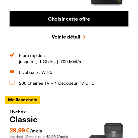
Choisir cette offre
Voir le détail
Fibre rapide :
jusqu'à ↓ 1 Gbit/s ↑ 700 Mbit/s
Livebox 5 : Wifi 5
200 chaînes TV + 1 Décodeur TV UHD
Meilleur choix
Livebox Classic Fibre
Livebox
Classic
29,99 € par mois pendant 12 mois puis 42,99 € par mois, Engagement 12 moi
29,99 €
/mois
pendant 12 mois puis
42,99 €/mois