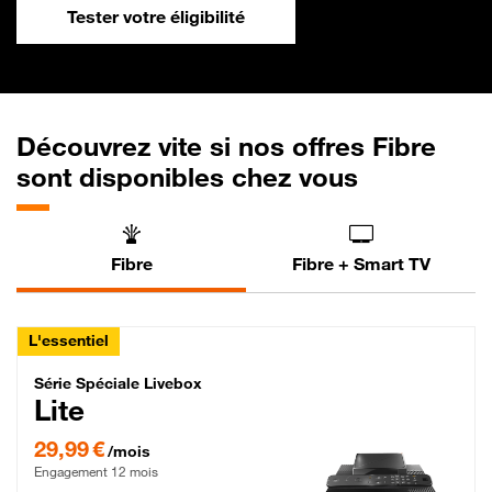
Tester votre éligibilité
Découvrez vite si nos offres Fibre
sont disponibles chez vous
Fibre
Fibre + Smart TV
L'essentiel
Série Spéciale Livebox Lite Fibre
Série Spéciale Livebox
Lite
29,99 € par mois , Engagement 12 mois
29,99 €
/mois
Engagement 12 mois