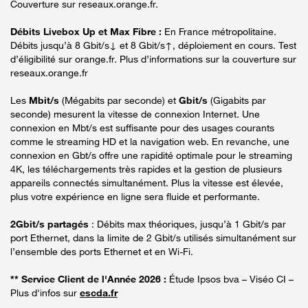
Couverture sur reseaux.orange.fr.
Débits Livebox Up et Max Fibre :
En France métropolitaine.
Débits jusqu’à 8 Gbit/s↓ et 8 Gbit/s↑, déploiement en cours. Test
d’éligibilité sur orange.fr. Plus d’informations sur la couverture sur
reseaux.orange.fr
Les
Mbit/s
(Mégabits par seconde) et
Gbit/s
(Gigabits par
seconde) mesurent la vitesse de connexion Internet. Une
connexion en Mbt/s est suffisante pour des usages courants
comme le streaming HD et la navigation web. En revanche, une
connexion en Gbt/s offre une rapidité optimale pour le streaming
4K, les téléchargements très rapides et la gestion de plusieurs
appareils connectés simultanément. Plus la vitesse est élevée,
plus votre expérience en ligne sera fluide et performante.
2Gbit/s partagés
: Débits max théoriques, jusqu’à 1 Gbit/s par
port Ethernet, dans la limite de 2 Gbit/s utilisés simultanément sur
l’ensemble des ports Ethernet et en Wi-Fi.
** Service Client de l'Année 2026 :
Étude Ipsos bva – Viséo CI –
Plus d'infos sur
escda.fr