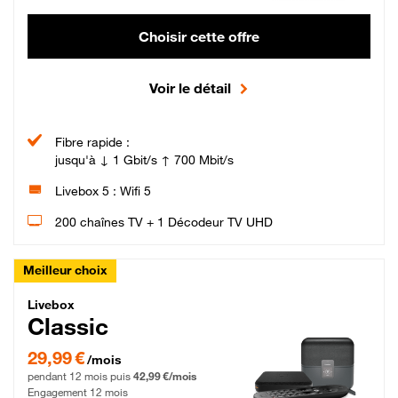
Choisir cette offre
Voir le détail
Fibre rapide :
jusqu'à ↓ 1 Gbit/s ↑ 700 Mbit/s
Livebox 5 : Wifi 5
200 chaînes TV + 1 Décodeur TV UHD
Meilleur choix
Livebox Classic Fibre
Livebox
Classic
29,99 € par mois pendant 12 mois puis 42,99 € par mois, Engagement 12 moi
29,99 €
/mois
pendant 12 mois puis
42,99 €/mois
Engagement 12 mois