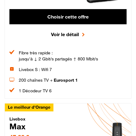
Choisir cette offre
Voir le détail
Fibre très rapide :
jusqu'à ↓ 2 Gbit/s partagés ↑ 800 Mbit/s
Livebox S : Wifi 7
200 chaînes TV +
Eurosport 1
1 Décodeur TV 6
Le meilleur d'Orange
Livebox Max Fibre
Livebox
Max
47,99 € par mois pendant 12 mois puis 57,99 € par mois, Engagement 12 moi