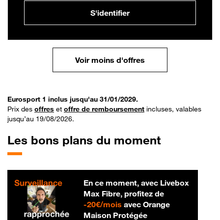
S'identifier
Voir moins d'offres
Eurosport 1 inclus jusqu'au 31/01/2029.
Prix des
offres
et
offre de remboursement
incluses, valables
jusqu’au 19/08/2026.
Les bons plans du moment
En ce moment, avec Livebox
Max Fibre, profitez de
20 € par mois
-
20€/mois
avec Orange
Maison Protégée