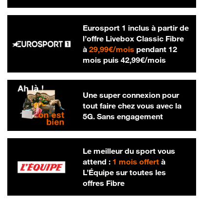
Eurosport 1 inclus à partir de
l’offre Livebox Classic Fibre
29,99 € par mois
à
29,99€/mois
pendant 12
42,99 € par m
mois puis
42,99€/mois
Une super connexion pour
tout faire chez vous avec la
5G. Sans engagement
Le meilleur du sport vous
attend :
1 mois offert
à
L’Équipe sur toutes les
offres Fibre