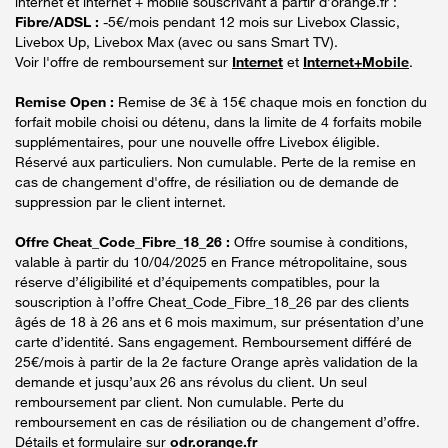
internet et internet + mobile souscrivant à partir d’orange.fr :
Fibre/ADSL :
-5€/mois pendant 12 mois sur Livebox Classic,
Livebox Up, Livebox Max (avec ou sans Smart TV).
Voir l'offre de remboursement sur
Internet
et
Internet+Mobile
.
Remise Open :
Remise de 3€ à 15€ chaque mois en fonction du
forfait mobile choisi ou détenu, dans la limite de 4 forfaits mobile
supplémentaires, pour une nouvelle offre Livebox éligible.
Réservé aux particuliers. Non cumulable. Perte de la remise en
cas de changement d'offre, de résiliation ou de demande de
suppression par le client internet.
Offre Cheat_Code_Fibre_18_26 :
Offre soumise à conditions,
valable à partir du 10/04/2025 en France métropolitaine, sous
réserve d’éligibilité et d’équipements compatibles, pour la
souscription à l’offre Cheat_Code_Fibre_18_26 par des clients
âgés de 18 à 26 ans et 6 mois maximum, sur présentation d’une
carte d’identité. Sans engagement. Remboursement différé de
25€/mois à partir de la 2e facture Orange après validation de la
demande et jusqu’aux 26 ans révolus du client. Un seul
remboursement par client. Non cumulable. Perte du
remboursement en cas de résiliation ou de changement d’offre.
Détails et formulaire sur
odr.orange.fr