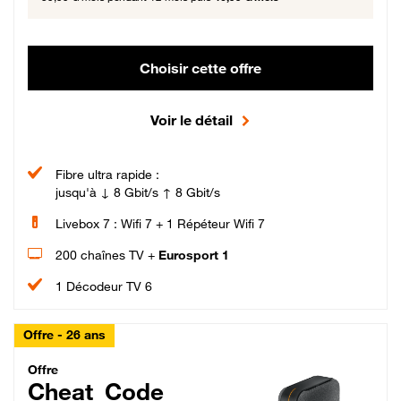
Choisir cette offre
Voir le détail
Fibre ultra rapide :
jusqu'à ↓ 8 Gbit/s ↑ 8 Gbit/s
Livebox 7 : Wifi 7 + 1 Répéteur Wifi 7
200 chaînes TV +
Eurosport 1
1 Décodeur TV 6
Offre - 26 ans
Cheat_Code Fibre_18_26
Offre
Cheat_Code