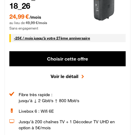
18_26
24,99 € par mois pendant 0 mois puis 49,99 € par mois, Sans engagement
24,99 €
/mois
au lieu de
49,99 €/mois
Sans engagement
25 € par mois
-
25€ / mois
jusqu'à votre 27ème anniversaire
Choisir cette offre
Voir le détail
Fibre très rapide :
jusqu'à ↓ 2 Gbit/s ↑ 800 Mbit/s
Livebox 6 : Wifi 6E
Jusqu’à 200 chaînes TV + 1 Décodeur TV UHD en
option à 5€/mois