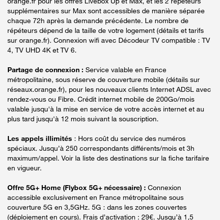
orange.fr pour les offres Livebox Up et Max, et les 2 répéteurs
supplémentaires sur Max sont accessibles de manière séparée
chaque 72h après la demande précédente. Le nombre de
répéteurs dépend de la taille de votre logement (détails et tarifs
sur orange.fr). Connexion wifi avec Décodeur TV compatible : TV
4, TV UHD 4K et TV 6.
Partage de connexion :
Service valable en France
métropolitaine, sous réserve de couverture mobile (détails sur
réseaux.orange.fr), pour les nouveaux clients Internet ADSL avec
rendez-vous ou Fibre. Crédit internet mobile de 200Go/mois
valable jusqu'à la mise en service de votre accès internet et au
plus tard jusqu'à 12 mois suivant la souscription.
Les appels illimités
: Hors coût du service des numéros
spéciaux. Jusqu’à 250 correspondants différents/mois et 3h
maximum/appel. Voir la liste des destinations sur la fiche tarifaire
en vigueur.
Offre 5G+ Home (Flybox 5G+ nécessaire) :
Connexion
accessible exclusivement en France métropolitaine sous
couverture 5G en 3,5GHz. 5G : dans les zones couvertes
(déploiement en cours). Frais d’activation : 29€. Jusqu’à 1,5