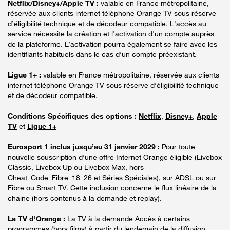
Netflix/Disney+/Apple TV :
valable en France métropolitaine,
réservée aux clients internet téléphone Orange TV sous réserve
d’éligibilité technique et de décodeur compatible. L'accès au
service nécessite la création et l'activation d'un compte auprès
de la plateforme. L’activation pourra également se faire avec les
identifiants habituels dans le cas d’un compte préexistant.
Ligue 1+ :
valable en France métropolitaine, réservée aux clients
internet téléphone Orange TV sous réserve d’éligibilité technique
et de décodeur compatible.
Conditions Spécifiques des options :
Netflix
,
Disney+
,
Apple
TV
et
Ligue 1+
Eurosport 1 inclus jusqu’au 31 janvier 2029 :
Pour toute
nouvelle souscription d’une offre Internet Orange éligible (Livebox
Classic, Livebox Up ou Livebox Max, hors
Cheat_Code_Fibre_18_26 et Séries Spéciales), sur ADSL ou sur
Fibre ou Smart TV. Cette inclusion concerne le flux linéaire de la
chaine (hors contenus à la demande et replay).
La TV d'Orange :
La TV à la demande Accès à certains
programmes (hors films) à partir du lendemain de la diffusion