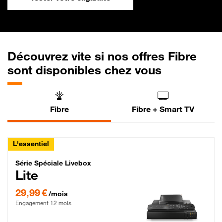
Découvrez vite si nos offres Fibre
sont disponibles chez vous
Fibre
Fibre + Smart TV
L'essentiel
Série Spéciale Livebox Lite Fibre
Série Spéciale Livebox
Lite
29,99 € par mois , Engagement 12 mois
29,99 €
/mois
Engagement 12 mois