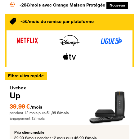
-20€/mois
avec Orange Maison Protégée
Nouveau
-5€/mois de remise par plateforme
Fibre ultra rapide
Livebox Up Fibre
Livebox
Up
39,99 € par mois pendant 12 mois puis 51,99 € par mois, Engagement 12 moi
39,99 €
/mois
pendant 12 mois puis
51,99 €/mois
Engagement 12 mois
Prix client mobile
39,99 €/mois
pendant 12 mois puis
46,99 €/mois