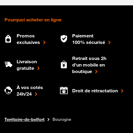
Pourquoi acheter en ligne
Promos
Paiement
exclusives
100% sécurisé
Retrait sous 2h
Livraison
d'un mobile en
gratuite
boutique
À vos cotés
Droit de rétractation
24h/24
Internet fibre
Boutique Orange
Bourgogne-franche-comte
Territoire-de-belfort
Bourogne