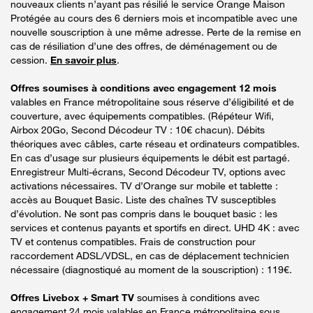
nouveaux clients n’ayant pas résilié le service Orange Maison
Protégée au cours des 6 derniers mois et incompatible avec une
nouvelle souscription à une même adresse. Perte de la remise en
cas de résiliation d’une des offres, de déménagement ou de
cession.
En savoir plus
.
Offres soumises à conditions avec engagement 12 mois
valables en France métropolitaine sous réserve d’éligibilité et de
couverture, avec équipements compatibles. (Répéteur Wifi,
Airbox 20Go, Second Décodeur TV : 10€ chacun). Débits
théoriques avec câbles, carte réseau et ordinateurs compatibles.
En cas d’usage sur plusieurs équipements le débit est partagé.
Enregistreur Multi-écrans, Second Décodeur TV, options avec
activations nécessaires. TV d’Orange sur mobile et tablette :
accès au Bouquet Basic. Liste des chaînes TV susceptibles
d’évolution. Ne sont pas compris dans le bouquet basic : les
services et contenus payants et sportifs en direct. UHD 4K : avec
TV et contenus compatibles. Frais de construction pour
raccordement ADSL/VDSL, en cas de déplacement technicien
nécessaire (diagnostiqué au moment de la souscription) : 119€.
Offres Livebox + Smart TV
soumises à conditions avec
engagement 24 mois valables en France métropolitaine sous