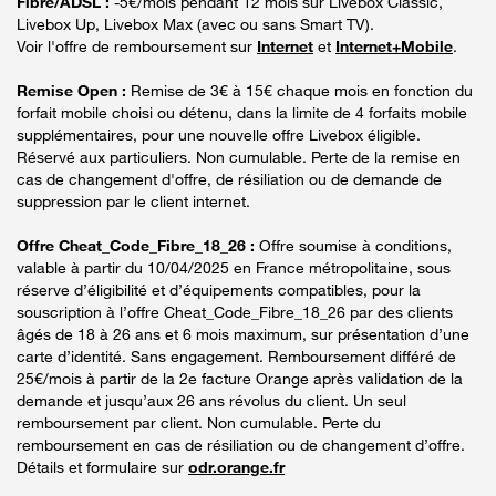
Fibre/ADSL :
-5€/mois pendant 12 mois sur Livebox Classic,
Livebox Up, Livebox Max (avec ou sans Smart TV).
Voir l'offre de remboursement sur
Internet
et
Internet+Mobile
.
Remise Open :
Remise de 3€ à 15€ chaque mois en fonction du
forfait mobile choisi ou détenu, dans la limite de 4 forfaits mobile
supplémentaires, pour une nouvelle offre Livebox éligible.
Réservé aux particuliers. Non cumulable. Perte de la remise en
cas de changement d'offre, de résiliation ou de demande de
suppression par le client internet.
Offre Cheat_Code_Fibre_18_26 :
Offre soumise à conditions,
valable à partir du 10/04/2025 en France métropolitaine, sous
réserve d’éligibilité et d’équipements compatibles, pour la
souscription à l’offre Cheat_Code_Fibre_18_26 par des clients
âgés de 18 à 26 ans et 6 mois maximum, sur présentation d’une
carte d’identité. Sans engagement. Remboursement différé de
25€/mois à partir de la 2e facture Orange après validation de la
demande et jusqu’aux 26 ans révolus du client. Un seul
remboursement par client. Non cumulable. Perte du
remboursement en cas de résiliation ou de changement d’offre.
Détails et formulaire sur
odr.orange.fr