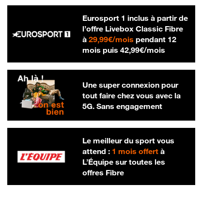
Eurosport 1 inclus à partir de
l’offre Livebox Classic Fibre
29,99 € par mois
à
29,99€/mois
pendant 12
42,99 € par m
mois puis
42,99€/mois
Une super connexion pour
tout faire chez vous avec la
5G. Sans engagement
Le meilleur du sport vous
attend :
1 mois offert
à
L’Équipe sur toutes les
offres Fibre