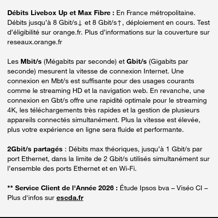
Débits Livebox Up et Max Fibre :
En France métropolitaine.
Débits jusqu’à 8 Gbit/s↓ et 8 Gbit/s↑, déploiement en cours. Test
d’éligibilité sur orange.fr. Plus d’informations sur la couverture sur
reseaux.orange.fr
Les
Mbit/s
(Mégabits par seconde) et
Gbit/s
(Gigabits par
seconde) mesurent la vitesse de connexion Internet. Une
connexion en Mbt/s est suffisante pour des usages courants
comme le streaming HD et la navigation web. En revanche, une
connexion en Gbt/s offre une rapidité optimale pour le streaming
4K, les téléchargements très rapides et la gestion de plusieurs
appareils connectés simultanément. Plus la vitesse est élevée,
plus votre expérience en ligne sera fluide et performante.
2Gbit/s partagés
: Débits max théoriques, jusqu’à 1 Gbit/s par
port Ethernet, dans la limite de 2 Gbit/s utilisés simultanément sur
l’ensemble des ports Ethernet et en Wi-Fi.
** Service Client de l'Année 2026 :
Étude Ipsos bva – Viséo CI –
Plus d'infos sur
escda.fr