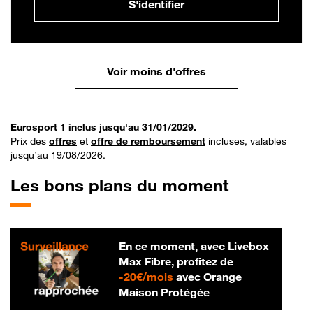
S'identifier
Voir moins d'offres
Eurosport 1 inclus jusqu'au 31/01/2029.
Prix des
offres
et
offre de remboursement
incluses, valables
jusqu’au 19/08/2026.
Les bons plans du moment
En ce moment, avec Livebox
Max Fibre, profitez de
20 € par mois
-
20€/mois
avec Orange
Maison Protégée