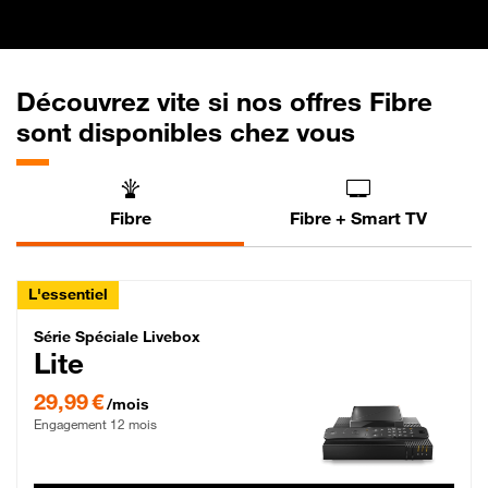
Découvrez vite si nos offres Fibre
sont disponibles chez vous
Fibre
Fibre + Smart TV
L'essentiel
Série Spéciale Livebox Lite Fibre
Série Spéciale Livebox
Lite
29,99 € par mois , Engagement 12 mois
29,99 €
/mois
Engagement 12 mois