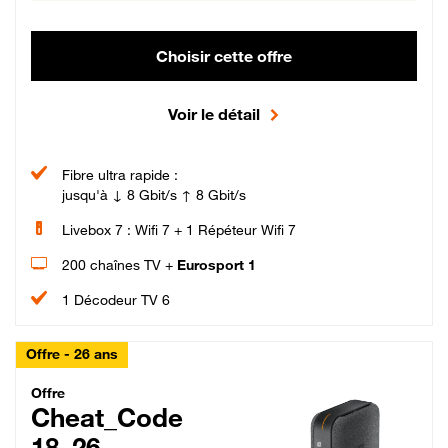
Choisir cette offre
Voir le détail
Fibre ultra rapide :
jusqu'à ↓ 8 Gbit/s ↑ 8 Gbit/s
Livebox 7 : Wifi 7 + 1 Répéteur Wifi 7
200 chaînes TV +
Eurosport 1
1 Décodeur TV 6
Offre - 26 ans
Cheat_Code Fibre_18_26
Offre
Cheat_Code
18_26