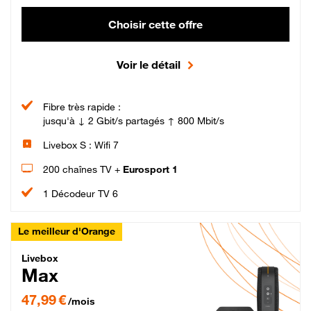
Choisir cette offre
Voir le détail
Fibre très rapide :
jusqu'à ↓ 2 Gbit/s partagés ↑ 800 Mbit/s
Livebox S : Wifi 7
200 chaînes TV +
Eurosport 1
1 Décodeur TV 6
Le meilleur d'Orange
Livebox Max Fibre
Livebox
Max
47,99 € par mois pendant 12 mois puis 57,99 € par mois, Engagement 12 moi
47,99 €
/mois