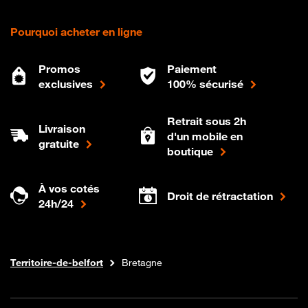
Pourquoi acheter en ligne
Promos
Paiement
exclusives
100% sécurisé
Retrait sous 2h
Livraison
d'un mobile en
gratuite
boutique
À vos cotés
Droit de rétractation
24h/24
Internet fibre
Boutique Orange
Bourgogne-franche-comte
Territoire-de-belfort
Bretagne