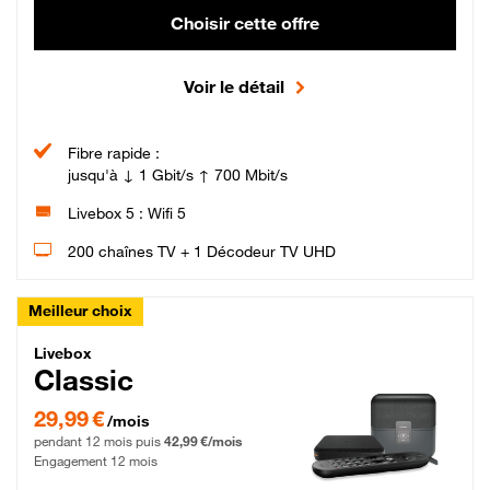
Choisir cette offre
Voir le détail
Fibre rapide :
jusqu'à ↓ 1 Gbit/s ↑ 700 Mbit/s
Livebox 5 : Wifi 5
200 chaînes TV + 1 Décodeur TV UHD
Meilleur choix
Livebox Classic Fibre
Livebox
Classic
29,99 € par mois pendant 12 mois puis 42,99 € par mois, Engagement 12 moi
29,99 €
/mois
pendant 12 mois puis
42,99 €/mois
Engagement 12 mois