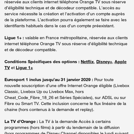
réservée aux clients internet téléphone Orange TV sous réserve
d’éligibilité technique et de décodeur compatible. L'accès au
service nécessite la création et l'activation d'un compte auprès
de la plateforme. L’activation pourra également se faire avec les
identifiants habituels dans le cas d’un compte préexistant.
Ligue 1+ :
valable en France métropolitaine, réservée aux clients
internet téléphone Orange TV sous réserve d’éligibilité technique
et de décodeur compatible.
Conditions Spécifiques des options :
Netflix
,
Disney+
,
Apple
TV
et
Ligue 1+
Eurosport 1 inclus jusqu’au 31 janvier 2029 :
Pour toute
nouvelle souscription d’une offre Internet Orange éligible (Livebox
Classic, Livebox Up ou Livebox Max, hors
Cheat_Code_Fibre_18_26 et Séries Spéciales), sur ADSL ou sur
Fibre ou Smart TV. Cette inclusion concerne le flux linéaire de la
chaine (hors contenus à la demande et replay).
La TV d'Orange :
La TV à la demande Accès à certains
programmes (hors films) à partir du lendemain de la diffusion
(hors programmes de Disney Channel disponibles le lundi suivant