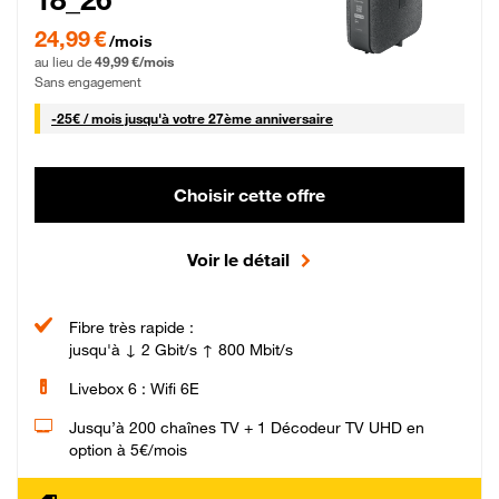
24,99 € par mois pendant 0 mois puis 49,99 € par mois, Sans engagement
24,99 €
/mois
au lieu de
49,99 €/mois
Sans engagement
25 € par mois
-
25€ / mois
jusqu'à votre 27ème anniversaire
Choisir cette offre
Voir le détail
Fibre très rapide :
jusqu'à ↓ 2 Gbit/s ↑ 800 Mbit/s
Livebox 6 : Wifi 6E
Jusqu’à 200 chaînes TV + 1 Décodeur TV UHD en
option à 5€/mois