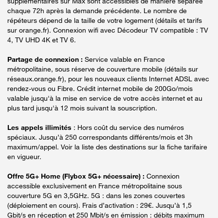
supplémentaires sur Max sont accessibles de manière séparée
chaque 72h après la demande précédente. Le nombre de
répéteurs dépend de la taille de votre logement (détails et tarifs
sur orange.fr). Connexion wifi avec Décodeur TV compatible : TV
4, TV UHD 4K et TV 6.
Partage de connexion :
Service valable en France
métropolitaine, sous réserve de couverture mobile (détails sur
réseaux.orange.fr), pour les nouveaux clients Internet ADSL avec
rendez-vous ou Fibre. Crédit internet mobile de 200Go/mois
valable jusqu'à la mise en service de votre accès internet et au
plus tard jusqu'à 12 mois suivant la souscription.
Les appels illimités
: Hors coût du service des numéros
spéciaux. Jusqu’à 250 correspondants différents/mois et 3h
maximum/appel. Voir la liste des destinations sur la fiche tarifaire
en vigueur.
Offre 5G+ Home (Flybox 5G+ nécessaire) :
Connexion
accessible exclusivement en France métropolitaine sous
couverture 5G en 3,5GHz. 5G : dans les zones couvertes
(déploiement en cours). Frais d’activation : 29€. Jusqu’à 1,5
Gbit/s en réception et 250 Mbit/s en émission : débits maximum